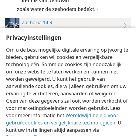
kennis van Jehovah
zoals water de zeebodem bedekt.
+
Zacharia 14:9
Nieuwewereldvertaling van de Bijbel (studie-uitgave)
Privacyinstellingen
9
Jehovah zal Koning zijn over de hele aarde.
+
Op
die dag zal Jehovah één zijn
+
en zijn naam één.
+
Om u de best mogelijke digitale ervaring op jw.org te
bieden, gebruiken wij cookies en vergelijkbare
technologieën. Sommige cookies zijn noodzakelijk
om onze website te laten werken en kunnen niet
worden geweigerd. U kunt het gebruik van
Nederlands
Instellingen
aanvullende cookies, die wij alleen gebruiken om uw
ervaring te verbeteren, aanvaarden of weigeren.
Copyright
© 2026 Watch Tower Bible and Tract Society of Pennsylvania
Gebruiksvoorwaarden
Privacybeleid
Privacyinstellingen
Geen van deze gegevens zal ooit worden verkocht of
Inloggen
JW.ORG
voor marketingdoeleinden worden gebruikt. Lees
voor meer informatie het
Wereldwijd beleid voor
gebruik cookies en vergelijkbare technologieën
. U
kunt uw instellingen altijd aanpassen via