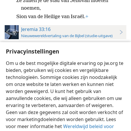
Ze zullen je de stad van Jehovah moeten
noemen,
Sion van de Heilige van Israël.
+
Jeremia 33:16
Nieuwewereldvertaling van de Bijbel (studie-uitgave)
16
In die tijd zal Juda worden gered
+
en zal
Privacyinstellingen
Jeruzalem in veiligheid wonen.
+
En zo zal ze worden
genoemd: Jehovah is onze rechtvaardigheid.”’
+
Om u de best mogelijke digitale ervaring op jw.org te
bieden, gebruiken wij cookies en vergelijkbare
technologieën. Sommige cookies zijn noodzakelijk
om onze website te laten werken en kunnen niet
worden geweigerd. U kunt het gebruik van
Nederlands
Instellingen
aanvullende cookies, die wij alleen gebruiken om uw
ervaring te verbeteren, aanvaarden of weigeren.
Copyright
© 2026 Watch Tower Bible and Tract Society of Pennsylvania
Gebruiksvoorwaarden
Privacybeleid
Privacyinstellingen
Geen van deze gegevens zal ooit worden verkocht of
Inloggen
JW.ORG
voor marketingdoeleinden worden gebruikt. Lees
voor meer informatie het
Wereldwijd beleid voor