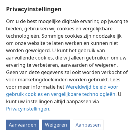
Privacyinstellingen
Om u de best mogelijke digitale ervaring op jw.org te
bieden, gebruiken wij cookies en vergelijkbare
technologieën. Sommige cookies zijn noodzakelijk
Nederlands
Instellingen
om onze website te laten werken en kunnen niet
Copyright
© 2026 Watch Tower Bible and Tract Society of Pennsylvania
worden geweigerd. U kunt het gebruik van
Gebruiksvoorwaarden
Privacybeleid
Privacyinstellingen
aanvullende cookies, die wij alleen gebruiken om uw
Inloggen
JW.ORG
ervaring te verbeteren, aanvaarden of weigeren.
Geen van deze gegevens zal ooit worden verkocht of
voor marketingdoeleinden worden gebruikt. Lees
voor meer informatie het
Wereldwijd beleid voor
gebruik cookies en vergelijkbare technologieën
. U
kunt uw instellingen altijd aanpassen via
Privacyinstellingen
.
Aanvaarden
Weigeren
Aanpassen