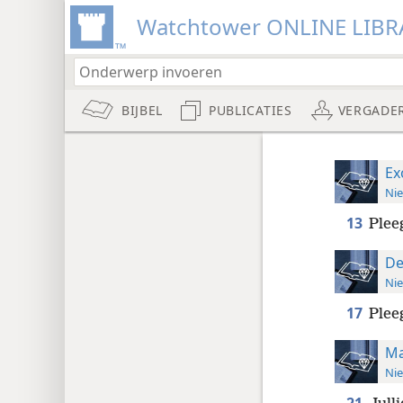
Watchtower ONLINE LIBR
BIJBEL
PUBLICATIES
VERGADE
Ex
Nie
13
Plee
De
Nie
17
Plee
Ma
Nie