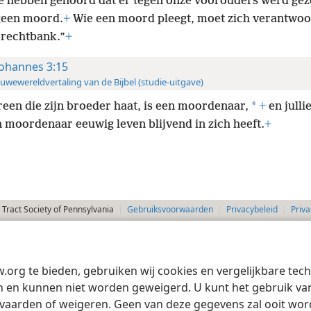
ie hebben gehoord dat er tegen onze voorouders werd gez
geen moord.
+
Wie een moord pleegt, moet zich verantwo
 rechtbank.”
+
Johannes 3:15
uwewereldvertaling van de Bijbel (studie-uitgave)
*
reen die zijn broeder haat, is een moordenaar,
+
en julli
n moordenaar eeuwig leven blijvend in zich heeft.
+
Tract Society of Pennsylvania
Gebruiksvoorwaarden
Privacybeleid
Priva
w.org te bieden, gebruiken wij cookies en vergelijkbare te
 en kunnen niet worden geweigerd. U kunt het gebruik van 
vaarden of weigeren. Geen van deze gegevens zal ooit wo