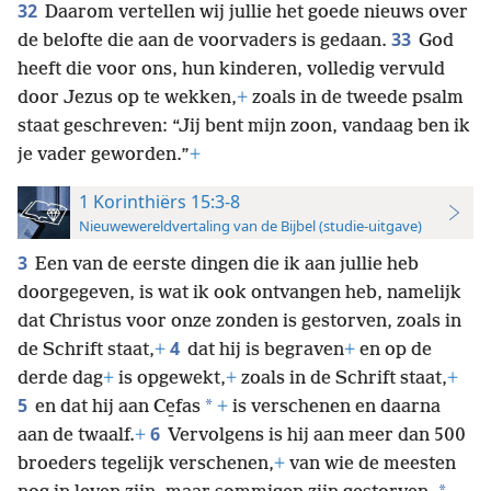
32
Daarom vertellen wij jullie het goede nieuws over
33
de belofte die aan de voorvaders is gedaan.
God
heeft die voor ons, hun kinderen, volledig vervuld
door Jezus op te wekken,
+
zoals in de tweede psalm
staat geschreven: “Jij bent mijn zoon, vandaag ben ik
je vader geworden.”
+
1 Korinthiërs 15:3-8
Nieuwewereldvertaling van de Bijbel (studie-uitgave)
3
Een van de eerste dingen die ik aan jullie heb
doorgegeven, is wat ik ook ontvangen heb, namelijk
dat Christus voor onze zonden is gestorven, zoals in
4
de Schrift staat,
+
dat hij is begraven
+
en op de
derde dag
+
is opgewekt,
+
zoals in de Schrift staat,
+
5
*
en dat hij aan Ce̱fas
+
is verschenen en daarna
6
aan de twaalf.
+
Vervolgens is hij aan meer dan 500
broeders tegelijk verschenen,
+
van wie de meesten