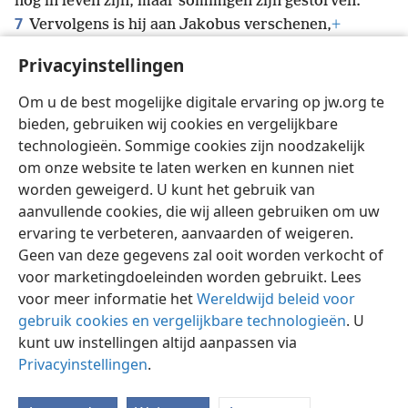
*
nog in leven zijn, maar sommigen zijn gestorven.
7
Vervolgens is hij aan Jakobus verschenen,
+
8
daarna aan alle apostelen.
+
Maar als laatste van
Privacyinstellingen
allemaal verscheen hij ook aan mij,
+
als aan iemand
die te vroeg geboren is.
Om u de best mogelijke digitale ervaring op jw.org te
bieden, gebruiken wij cookies en vergelijkbare
technologieën. Sommige cookies zijn noodzakelijk
om onze website te laten werken en kunnen niet
worden geweigerd. U kunt het gebruik van
Nederlands
Instellingen
aanvullende cookies, die wij alleen gebruiken om uw
ervaring te verbeteren, aanvaarden of weigeren.
Copyright
© 2026 Watch Tower Bible and Tract Society of Pennsylvania
Gebruiksvoorwaarden
Privacybeleid
Privacyinstellingen
Geen van deze gegevens zal ooit worden verkocht of
Inloggen
JW.ORG
voor marketingdoeleinden worden gebruikt. Lees
voor meer informatie het
Wereldwijd beleid voor
gebruik cookies en vergelijkbare technologieën
. U
kunt uw instellingen altijd aanpassen via
Privacyinstellingen
.