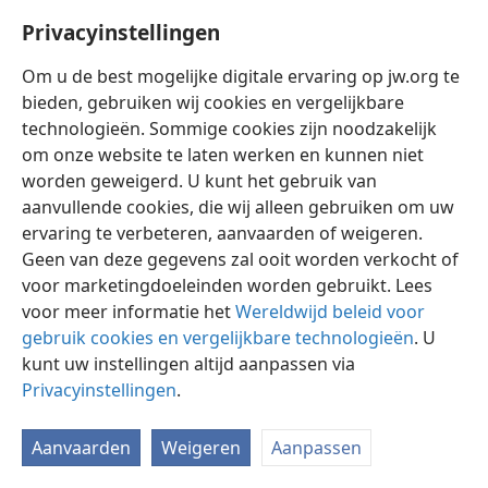
Privacyinstellingen
Om u de best mogelijke digitale ervaring op jw.org te
bieden, gebruiken wij cookies en vergelijkbare
technologieën. Sommige cookies zijn noodzakelijk
Nederlands
Instellingen
om onze website te laten werken en kunnen niet
Copyright
© 2026 Watch Tower Bible and Tract Society of Pennsylvania
worden geweigerd. U kunt het gebruik van
Gebruiksvoorwaarden
Privacybeleid
Privacyinstellingen
aanvullende cookies, die wij alleen gebruiken om uw
Inloggen
JW.ORG
ervaring te verbeteren, aanvaarden of weigeren.
Geen van deze gegevens zal ooit worden verkocht of
voor marketingdoeleinden worden gebruikt. Lees
voor meer informatie het
Wereldwijd beleid voor
gebruik cookies en vergelijkbare technologieën
. U
kunt uw instellingen altijd aanpassen via
Privacyinstellingen
.
Aanvaarden
Weigeren
Aanpassen