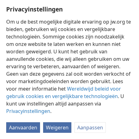
Privacyinstellingen
Om u de best mogelijke digitale ervaring op jw.org te
bieden, gebruiken wij cookies en vergelijkbare
technologieën. Sommige cookies zijn noodzakelijk
Nederlands
Instellingen
om onze website te laten werken en kunnen niet
Copyright
© 2026 Watch Tower Bible and Tract Society of Pennsylvania
worden geweigerd. U kunt het gebruik van
Gebruiksvoorwaarden
Privacybeleid
Privacyinstellingen
aanvullende cookies, die wij alleen gebruiken om uw
Inloggen
JW.ORG
ervaring te verbeteren, aanvaarden of weigeren.
Geen van deze gegevens zal ooit worden verkocht of
voor marketingdoeleinden worden gebruikt. Lees
voor meer informatie het
Wereldwijd beleid voor
gebruik cookies en vergelijkbare technologieën
. U
kunt uw instellingen altijd aanpassen via
Privacyinstellingen
.
Aanvaarden
Weigeren
Aanpassen