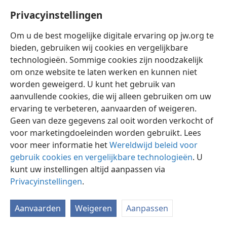
Privacyinstellingen
Om u de best mogelijke digitale ervaring op jw.org te
bieden, gebruiken wij cookies en vergelijkbare
technologieën. Sommige cookies zijn noodzakelijk
Nederlands
Instellingen
om onze website te laten werken en kunnen niet
Copyright
© 2026 Watch Tower Bible and Tract Society of Pennsylvania
worden geweigerd. U kunt het gebruik van
Gebruiksvoorwaarden
Privacybeleid
Privacyinstellingen
aanvullende cookies, die wij alleen gebruiken om uw
Inloggen
JW.ORG
ervaring te verbeteren, aanvaarden of weigeren.
Geen van deze gegevens zal ooit worden verkocht of
voor marketingdoeleinden worden gebruikt. Lees
voor meer informatie het
Wereldwijd beleid voor
gebruik cookies en vergelijkbare technologieën
. U
kunt uw instellingen altijd aanpassen via
Privacyinstellingen
.
Aanvaarden
Weigeren
Aanpassen