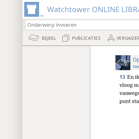
Watchtower ONLINE LIBR
BIJBEL
PUBLICATIES
VERGADE
Op
Nie
13
En i
vloog m
vanwege
punt sta