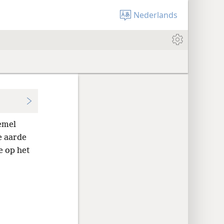
Nederlands
emel
e aarde
e op het