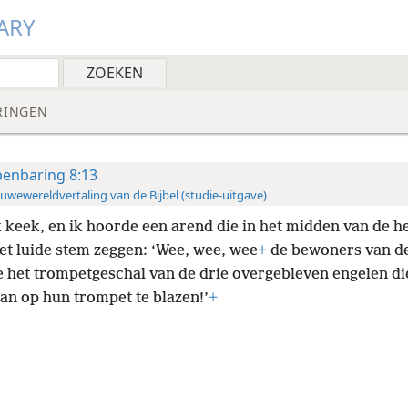
ARY
RINGEN
enbaring 8:13
uwewereldvertaling van de Bijbel (studie-uitgave)
k keek, en ik hoorde een arend die in het midden van de h
et luide stem zeggen: ‘Wee, wee, wee
+
de bewoners van d
 het trompetgeschal van de drie overgebleven engelen di
an op hun trompet te blazen!’
+