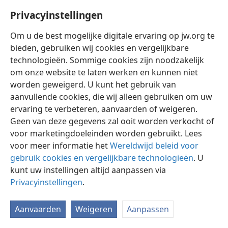
Privacyinstellingen
Om u de best mogelijke digitale ervaring op jw.org te
bieden, gebruiken wij cookies en vergelijkbare
technologieën. Sommige cookies zijn noodzakelijk
Nederlands
Delen
Instellingen
om onze website te laten werken en kunnen niet
Copyright
© 2026 Watch Tower Bible and Tract Society of Pennsylvania
worden geweigerd. U kunt het gebruik van
Gebruiksvoorwaarden
Privacybeleid
Privacyinstellingen
aanvullende cookies, die wij alleen gebruiken om uw
Inloggen
JW.ORG
ervaring te verbeteren, aanvaarden of weigeren.
Geen van deze gegevens zal ooit worden verkocht of
voor marketingdoeleinden worden gebruikt. Lees
voor meer informatie het
Wereldwijd beleid voor
gebruik cookies en vergelijkbare technologieën
. U
kunt uw instellingen altijd aanpassen via
Privacyinstellingen
.
Aanvaarden
Weigeren
Aanpassen