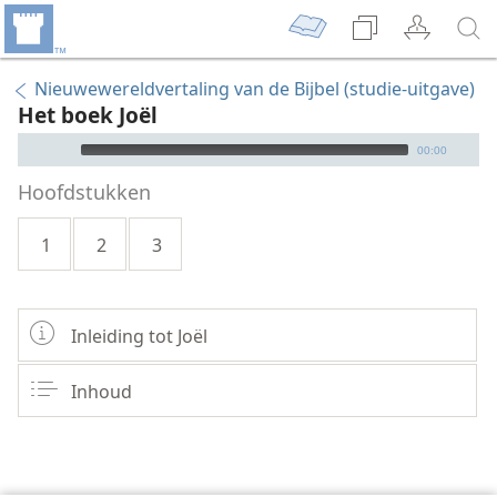
Nieuwewereldvertaling van de Bijbel (studie-uitgave)
Het boek Joël
Audio Player
00:00
Hoofdstukken
1
2
3
Inleiding tot Joël
Inhoud