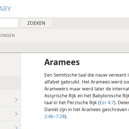
ARY
RINGEN
Aramees
Een Semitische taal die nauw verwant 
alfabet gebruikt. Het Aramees werd o
Arameeërs maar werd later de internat
Assyrische Rijk en het Babylonische Rij
taal in het Perzische Rijk (
Ezr 4:7
). Del
Daniël zijn in het Aramees geschreven 
2:4b–7:28
).