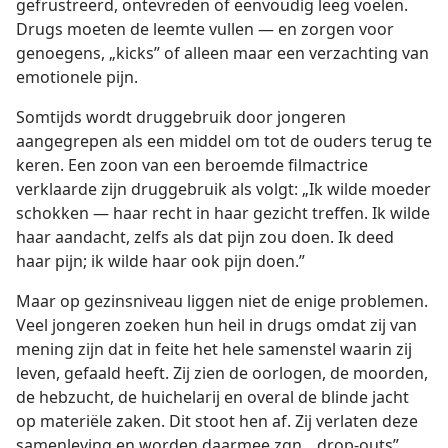
gefrustreerd, ontevreden of eenvoudig leeg voelen.
Drugs moeten de leemte vullen — en zorgen voor
genoegens, „kicks” of alleen maar een verzachting van
emotionele pijn.
Somtijds wordt druggebruik door jongeren
aangegrepen als een middel om tot de ouders terug te
keren. Een zoon van een beroemde filmactrice
verklaarde zijn druggebruik als volgt: „Ik wilde moeder
schokken — haar recht in haar gezicht treffen. Ik wilde
haar aandacht, zelfs als dat pijn zou doen. Ik deed
haar pijn; ik wilde haar ook pijn doen.”
Maar op gezinsniveau liggen niet de enige problemen.
Veel jongeren zoeken hun heil in drugs omdat zij van
mening zijn dat in feite het hele samenstel waarin zij
leven, gefaald heeft. Zij zien de oorlogen, de moorden,
de hebzucht, de huichelarij en overal de blinde jacht
op materiële zaken. Dit stoot hen af. Zij verlaten deze
samenleving en worden daarmee zgn. „drop-outs”.