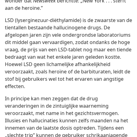
wonder dat
Newsweek
berichtte: „New York . . . sterft
aan de heroïne.”
LSD (lyserginezuur-diëthylamide) is de zwaarste van de
tientallen bestaande hallucinogene drugs. De
afgelopen jaren zijn vele ondergrondse laboratoriums
dit middel gaan vervaardigen, zodat ondanks de hoge
vraag, de prijs van een LSD-tablet nog maar een tiende
bedraagt van wat het enkele jaren geleden kostte.
Hoewel LSD geen lichamelijke afhankelijkheid
veroorzaakt, zoals heroïne of de barbituraten, leidt de
stof bij gebruikers wel tot het ervaren van angstige
effecten.
In principe kan men zeggen dat de drug
veranderingen in de zintuiglijke waarneming
veroorzaakt, met name in het gezichtsvermogen.
Illusies en hallucinaties kunnen zelfs maanden na het
innemen van de laatste dosis optreden. Tijdens een
„slechte trip” kunnen de gebruiker schrikaanjagende