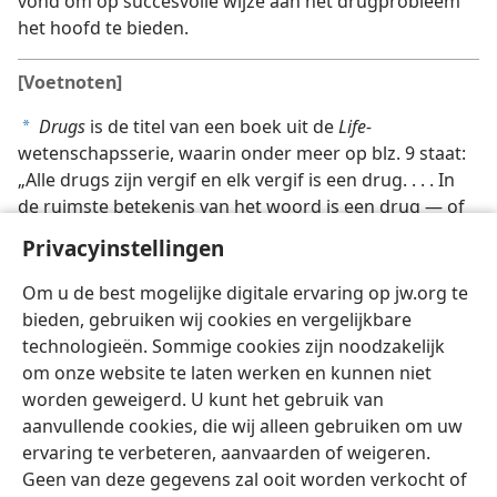
vond om op succesvolle wijze aan het drugprobleem
het hoofd te bieden.
[Voetnoten]
Drugs
is de titel van een boek uit de
Life-
a
wetenschapsserie, waarin onder meer op blz. 9 staat:
„Alle drugs zijn vergif en elk vergif is een drug. . . . In
de ruimste betekenis van het woord is een drug — of
zo u wilt een vergif — een chemisch middel dat een
Privacyinstellingen
verandering teweeg kan brengen in de functie of
structuur van levend weefsel.”
Om u de best mogelijke digitale ervaring op jw.org te
bieden, gebruiken wij cookies en vergelijkbare
technologieën. Sommige cookies zijn noodzakelijk
om onze website te laten werken en kunnen niet
worden geweigerd. U kunt het gebruik van
aanvullende cookies, die wij alleen gebruiken om uw
ervaring te verbeteren, aanvaarden of weigeren.
Geen van deze gegevens zal ooit worden verkocht of