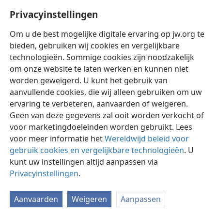
Suriname Sƒ 0,50.)
Privacyinstellingen
Om u de best mogelijke digitale ervaring op jw.org te
bieden, gebruiken wij cookies en vergelijkbare
technologieën. Sommige cookies zijn noodzakelijk
om onze website te laten werken en kunnen niet
worden geweigerd. U kunt het gebruik van
Nederlands
Delen
Instellingen
aanvullende cookies, die wij alleen gebruiken om uw
Copyright
© 2026 Watch Tower Bible and Tract Society of Pennsylvania
ervaring te verbeteren, aanvaarden of weigeren.
Gebruiksvoorwaarden
Privacybeleid
Privacyinstellingen
Inloggen
JW.ORG
Geen van deze gegevens zal ooit worden verkocht of
voor marketingdoeleinden worden gebruikt. Lees
voor meer informatie het
Wereldwijd beleid voor
gebruik cookies en vergelijkbare technologieën
. U
kunt uw instellingen altijd aanpassen via
Privacyinstellingen
.
Aanvaarden
Weigeren
Aanpassen