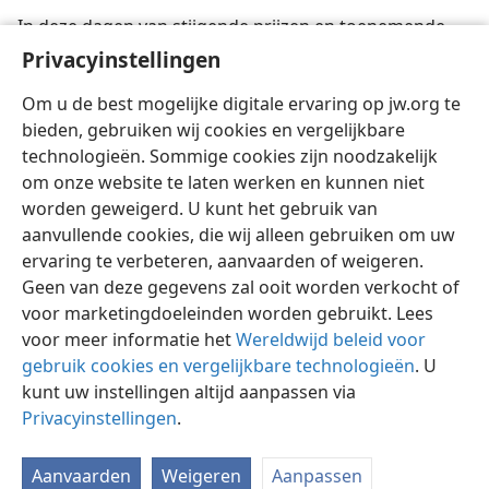
In deze dagen van stijgende prijzen en toenemende
oneerlijkheid loont het om waakzaam te zijn,
Privacyinstellingen
aangezien u uzelf beschermt tegen bedrog.
Om u de best mogelijke digitale ervaring op jw.org te
bieden, gebruiken wij cookies en vergelijkbare
technologieën. Sommige cookies zijn noodzakelijk
om onze website te laten werken en kunnen niet
worden geweigerd. U kunt het gebruik van
Nederlands
Delen
Instellingen
aanvullende cookies, die wij alleen gebruiken om uw
Copyright
© 2026 Watch Tower Bible and Tract Society of Pennsylvania
ervaring te verbeteren, aanvaarden of weigeren.
Gebruiksvoorwaarden
Privacybeleid
Privacyinstellingen
Inloggen
JW.ORG
Geen van deze gegevens zal ooit worden verkocht of
voor marketingdoeleinden worden gebruikt. Lees
voor meer informatie het
Wereldwijd beleid voor
gebruik cookies en vergelijkbare technologieën
. U
kunt uw instellingen altijd aanpassen via
Privacyinstellingen
.
Aanvaarden
Weigeren
Aanpassen