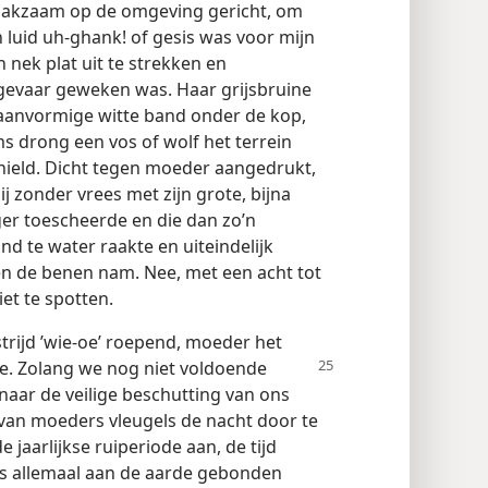
waakzaam op de omgeving gericht, om
 luid uh-ghank! of gesis was voor mijn
nek plat uit te strekken en
 gevaar geweken was. Haar grijsbruine
anvormige witte band onder de kop,
 drong een vos of wolf het terrein
hield. Dicht tegen moeder aangedrukt,
ij zonder vrees met zijn grote, bijna
ger toescheerde en die dan zo’n
nd te water raakte en uiteindelijk
ten de benen nam. Nee, met een acht tot
et te spotten.
trijd ’wie-oe’ roepend, moeder het
e. Zolang we nog niet voldoende
aar de veilige beschutting van ons
van moeders vleugels de nacht door te
jaarlijkse ruiperiode aan, de tijd
dus allemaal aan de aarde gebonden