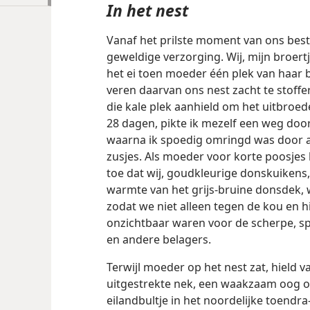
In het nest
Vanaf het prilste moment van ons bes
geweldige verzorging. Wij, mijn broert
het ei toen moeder één plek van haar 
veren daarvan ons nest zacht te stoffe
die kale plek aanhield om het uitbroed
28 dagen, pikte ik mezelf een weg door
waarna ik spoedig omringd was door ac
zusjes. Als moeder voor korte poosjes h
toe dat wij, goudkleurige donskuikens,
warmte van het grijs-bruine donsdek, 
zodat we niet alleen tegen de kou en 
onzichtbaar waren voor de scherpe, 
en andere belagers.
Terwijl moeder op het nest zat, hield v
uitgestrekte nek, een waakzaam oog o
eilandbultje in het noordelijke toend