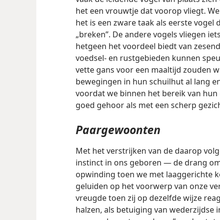
het een vrouwtje dat voorop vliegt. We
het is een zware taak als eerste voge
„breken”. De andere vogels vliegen iets
hetgeen het voordeel biedt van zesend
voedsel- en rustgebieden kunnen speur
vette gans voor een maaltijd zouden wi
bewegingen in hun schuilhut al lang e
voordat we binnen het bereik van hun 
goed gehoor als met een scherp gezic
Paargewoonten
Met het verstrijken van de daarop vo
instinct in ons geboren — de drang om
opwinding toen we met laaggerichte k
geluiden op het voorwerp
van onze ve
vreugde toen zij op dezelfde wijze re
halzen, als betuiging van wederzijdse