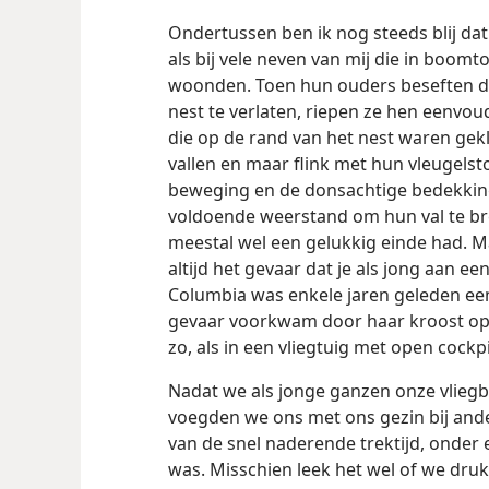
Ondertussen ben ik nog steeds blij dat
als bij vele neven van mij die in boomt
woonden. Toen hun ouders beseften da
nest te verlaten, riepen ze hen eenvou
die op de rand van het nest waren gek
vallen en maar flink met hun vleugels
beweging en de donsachtige bedekkin
voldoende weerstand om hun val te bre
meestal wel een gelukkig einde had. Ma
altijd het gevaar dat je als jong aan een
Columbia was enkele jaren geleden ee
gevaar voorkwam door haar kroost op 
zo, als in een vliegtuig met open cockpi
Nadat we als jonge ganzen onze vlie
voegden we ons met ons gezin bij ande
van de snel naderende trektijd, onder e
was. Misschien leek het wel of we dru