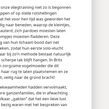
 onze vliegtraining niet zo is begonnen
oppen of op steile rotshellingen
t het voor hen tijd was geworden het
dig naar beneden, waarop de kleintjes,
lauterd, zich pardoes moesten laten
tompjes moesten fladderen. Deze
g van hun lichaam bood dan net
ken, zodat hun eerste solo-vlucht
ar bij zo’n methode bestaat natuurlijk
 scherpe tak blijft hangen. In Brits
n zorgzame vogelmoeder die dit
haar rug te laten plaatsnemen en ze
t, veilig naar de grond bracht!
gbekwaamheden hadden vervolmaakt,
re ganzenfamilies, die in afwachting
lkaar „gakten” dat het een lieve lust
k bezig waren met het bespreken van