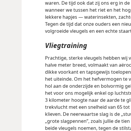
waren. De tijd ook dat zij ons erg in de
wanneer we tussen het riet en het h
lekkere hapjes — waterinsekten, zacht
Tegen de tijd dat onze ouders een nie
volgroeide vleugels en een echte staart
Vliegtraining
Prachtige, sterke vleugels hebben wi
halve meter breed, volmaakt van aër
dikke voorkant en tapsgewijs toelopen
het uiteinde. Om het hefvermogen te v
hol aan de onderzijde en bolvormig ge
het voor ons mogelijk enkel op luchtst
3 kilometer hoogte naar de aarde te gl
trekvlucht met een snelheid van 65 tot
klieven. De neerwaartse slag is de „st
„grote slagpennen”, zoals jullie de tie
beide vleugels noemen, tegen de stil