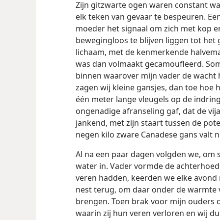
Zijn gitzwarte ogen waren constant 
elk teken van gevaar te bespeuren. Een
moeder het signaal om zich met kop en 
bewegingloos te blijven liggen tot het
lichaam, met de kenmerkende halvema
was dan volmaakt gecamoufleerd. Soms
binnen waarover mijn vader de wacht 
zagen wij kleine gansjes, dan toe hoe h
één meter lange vleugels op de indrin
ongenadige afranseling gaf, dat de vija
jankend, met zijn staart tussen de po
negen kilo zware Canadese gans valt ni
Al na een paar dagen volgden we, om s
water
in. Vader vormde de achterhoed
veren hadden, keerden we elke avond n
nest terug, om daar onder de warmte 
brengen. Toen brak voor mijn ouders de 
waarin zij hun veren verloren en wij 