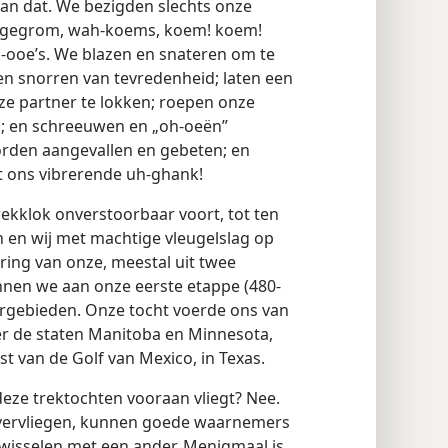
van dat. We bezigden slechts onze
s, gegrom, wah-koems, koem! koem!
-ooe’s. We blazen en snateren om te
 snorren van tevredenheid; laten een
ze partner te lokken; roepen onze
!; en schreeuwen en „oh-oeën”
rden aangevallen en gebeten; en
t ons vibrerende uh-ghank!
ekklok onverstoorbaar voort, tot ten
 en wij met machtige vleugelslag op
ring van onze, meestal uit twee
nnen we aan onze eerste etappe (480-
ergebieden. Onze tocht voerde ons van
er de staten Manitoba en Minnesota,
st van de Golf van Mexico, in Texas.
 deze trektochten vooraan vliegt? Nee.
overvliegen, kunnen goede waarnemers
 wisselen met een ander. Menigmaal is