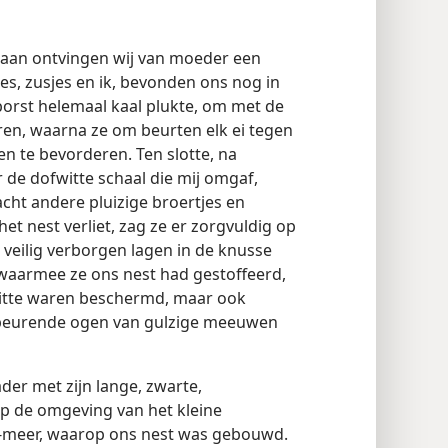
taan ontvingen wij van moeder een
jes, zusjes en ik, bevonden ons nog in
borst helemaal kaal plukte, om met de
ren, waarna ze om beurten elk ei tegen
en te bevorderen. Ten slotte, na
 de dofwitte schaal die mij omgaf,
ht andere pluizige broertjes en
et nest verliet, zag ze er zorgvuldig op
 veilig verborgen lagen in de knusse
waarmee ze ons nest had gestoffeerd,
hitte waren beschermd, maar ook
speurende ogen van gulzige meeuwen
ader met zijn lange, zwarte,
p de omgeving van het kleine
ra-meer, waarop ons nest was gebouwd.