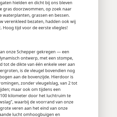
 gaten hielden en dicht bij ons bleven
oge gras doorzwommen, op zoek naar
e waterplanten, grassen en bessen.
uw verenkleed bezaten, hadden ook wij
. Hoog tijd voor de eerste vliegles!
j van onze Schepper gekregen — een
odynamisch ontwerp, met een stompe,
d tot de dikte van één enkele veer aan
ergroten, is de vleugel bovendien nog
bogen aan de bovenzijde. Hierdoor is
romingen, zonder vleugelslag, van 2 tot
ijden; maar ook om tijdens een
 100 kilometer door het luchtruim te
uwslag”, waarbij de voorrand van onze
n grote veren aan het eind van onze
staande lucht omhoogbuigen en