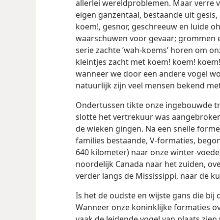
allerlei wereldproblemen. Maar verre 
eigen ganzentaal, bestaande uit gesi
koem!, gesnor, geschreeuw en luide oh
waarschuwen voor gevaar; grommen en
serie zachte ’wah-koems’ horen om on
kleintjes zacht met koem! koem! koem
wanneer we door een andere vogel wo
natuurlijk zijn veel mensen bekend me
Ondertussen tikte onze ingebouwde tr
slotte het vertrekuur was aangebroken
de wieken gingen. Na een snelle forme
families bestaande, V-formaties, bego
640 kilometer) naar onze winter-voed
noordelijk Canada naar het zuiden, ov
verder langs de Mississippi, naar de ku
Is het de oudste en wijste gans die bij
Wanneer onze koninklijke formaties 
vaak de leidende vogel van plaats zien