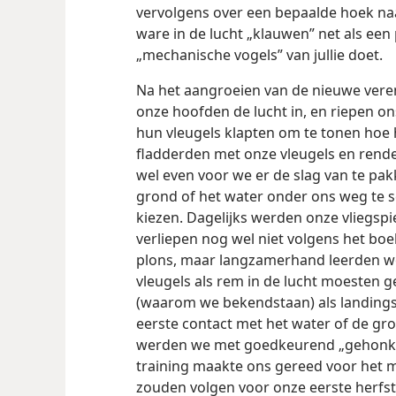
vervolgens over een bepaalde hoek naa
ware in de lucht „klauwen” net als een 
„mechanische vogels” van jullie doet.
Na het aangroeien van de nieuwe vere
onze hoofden de lucht in, en riepen ons
hun vleugels klapten om te tonen hoe 
fladderden met onze vleugels en rend
wel even voor we er de slag van te p
grond of het water onder ons weg te s
kiezen. Dagelijks werden onze vliegsp
verliepen nog wel niet volgens het bo
plons, maar langzamerhand leerden we
vleugels als rem in de lucht
moesten ge
(waarom we bekendstaan) als landings
eerste contact met het water of de gron
werden we met goedkeurend „gehonk” 
training maakte ons gereed voor het 
zouden volgen voor onze eerste herfst