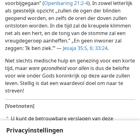
voorbijgegaan” (
Openbaring 21:2-4
). In zowel letterlijk
als geestelijk opzicht „zullen de ogen der blinden
geopend worden, en zelfs de oren der doven zullen
ontsloten worden. In die tijd zal de kreupele klimmen
net als een hert, en de tong van de stomme zal een
vreugdegeroep aanheffen.” „En geen inwoner zal
zeggen: ’Ik ben ziek.’” —
Jesaja 35:5, 6;
33:24
.
Niet slechts medische hulp en genezing voor een korte
tijd, maar
ware gezondheid voor allen
is dus de belofte
voor wie onder Gods koninkrijk op deze aarde zullen
leven. Stellig is dat een waardevol doel om naar te
streven!
[Voetnoten]
U kunt de betrouwbare verslagen van deze
a
gebeurtenissen lezen in de volgende schriftgedeelten:
Privacyinstellingen
Matthéüs 4:23;
15:21-31;
Markus 5:25-34;
7:31-37;