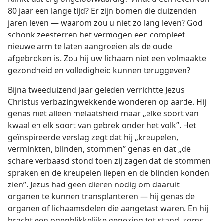
80 jaar een lange tijd? Er zijn bomen die duizenden
jaren leven — waarom zou u niet zo lang leven? God
schonk zeesterren het vermogen een compleet
nieuwe arm te laten aangroeien als de oude
afgebroken is. Zou hij uw lichaam niet een volmaakte
gezondheid en volledigheid kunnen teruggeven?
Bijna tweeduizend jaar geleden verrichtte Jezus
Christus verbazingwekkende wonderen op aarde. Hij
genas niet alleen melaatsheid maar „elke soort van
kwaal en elk soort van gebrek onder het volk”. Het
geïnspireerde verslag zegt dat hij „kreupelen,
verminkten, blinden, stommen” genas en dat „de
schare verbaasd stond toen zij zagen dat de stommen
spraken en de kreupelen liepen en de blinden konden
zien”. Jezus had geen dieren nodig om daaruit
organen te kunnen transplanteren — hij genas de
organen of lichaamsdelen die aangetast waren. En hij
bracht een ogenblikkelijke genezing tot stand, soms