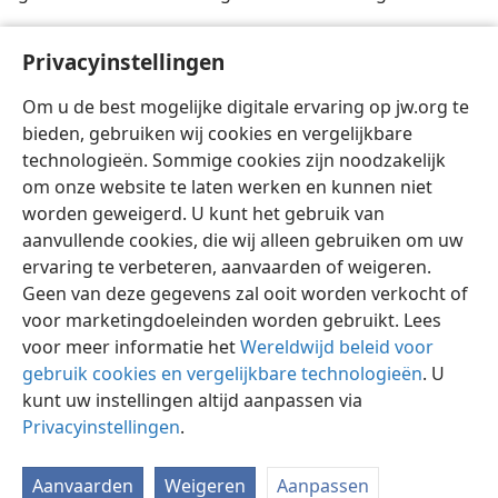
[Verantwoording]
Privacyinstellingen
Public Health Service photo
Om u de best mogelijke digitale ervaring op jw.org te
bieden, gebruiken wij cookies en vergelijkbare
technologieën. Sommige cookies zijn noodzakelijk
om onze website te laten werken en kunnen niet
worden geweigerd. U kunt het gebruik van
Nederlands
Delen
Instellingen
aanvullende cookies, die wij alleen gebruiken om uw
Copyright
© 2026 Watch Tower Bible and Tract Society of Pennsylvania
ervaring te verbeteren, aanvaarden of weigeren.
Gebruiksvoorwaarden
Privacybeleid
Privacyinstellingen
Inloggen
JW.ORG
Geen van deze gegevens zal ooit worden verkocht of
voor marketingdoeleinden worden gebruikt. Lees
voor meer informatie het
Wereldwijd beleid voor
gebruik cookies en vergelijkbare technologieën
. U
kunt uw instellingen altijd aanpassen via
Privacyinstellingen
.
Aanvaarden
Weigeren
Aanpassen