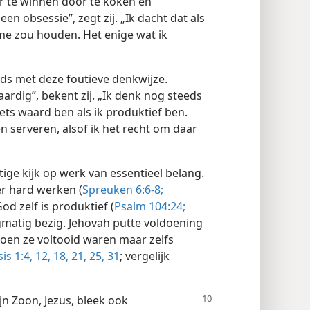
der te winnen door te koken en
en obsessie”, zegt zij. „Ik dacht dat als
me zou houden. Het enige wat ik
ds met deze foutieve denkwijze.
aardig”, bekent zij. „Ik denk nog steeds
iets waard ben als ik produktief ben.
n serveren, alsof ik het recht om daar
ige kijk op werk van essentieel belang.
er hard werken (
Spreuken 6:6-8;
God zelf is produktief (
Psalm 104:24;
ngmatig bezig. Jehovah putte voldoening
 toen ze voltooid waren maar zelfs
is 1:4,
12,
18,
21,
25,
31
; vergelijk
jn Zoon, Jezus, bleek ook