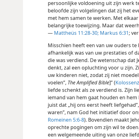
persoonlijke voldoening uit zijn werk t
beloofde zijn volgelingen dat zij het
met hem samen te werken. Met elkaar k
belangrijke toewijzing. Maar dat weerhi
—
Mattheüs 11:28-30;
Markus 6:31
; ve
Misschien heeft een van uw ouders t
afhankelijk was van uw prestaties of da
die was verdiend. De wetenschap dat 
denkt, zal een opluchting voor u zijn. 
uw kinderen niet, zodat zij niet moedel
voelen”,
The Amplified Bible
]” (
Kolossenz
liefde schenkt als ze verdiend is. Zijn li
iemand van hem gaat houden en hem beg
juist dat „hij ons
eerst heeft liefgehad”,
waren”, nam God het initiatief door ons
Romeinen 5:6-8
). Bovendien maakt Je
oprechte pogingen om zijn wil te doe
een welgemeende uiting van onze lief