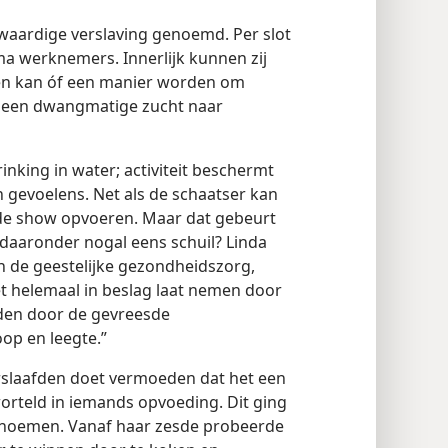
waardige verslaving genoemd. Per slot
ma werknemers. Innerlijk kunnen zij
en kan óf een manier worden om
in een dwangmatige zucht naar
inking in water; activiteit beschermt
 gevoelens. Net als de schaatser kan
de show opvoeren. Maar dat gebeurt
 daaronder nogal eens schuil? Linda
n de geestelijke gezondheidszorg,
iet helemaal in beslag laat nemen door
rden door de gevreesde
op en leegte.”
rslaafden doet vermoeden dat het een
orteld in iemands opvoeding. Dit ging
n noemen. Vanaf haar zesde probeerde