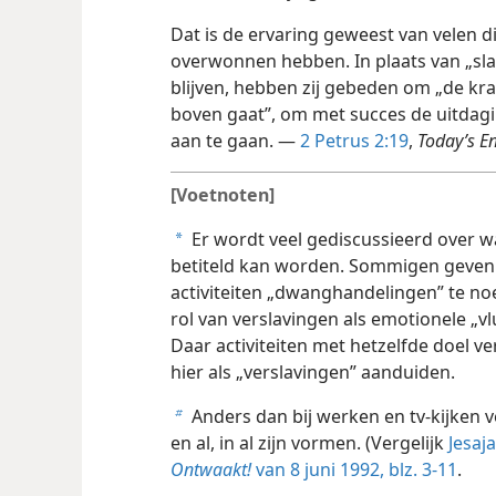
Dat is de ervaring geweest van velen d
overwonnen hebben. In plaats van „sla
blijven, hebben zij gebeden om „de kra
boven gaat”, om met succes de uitdag
aan te gaan. —
2 Petrus 2:19
,
Today’s En
[Voetnoten]
Er wordt veel gediscussieerd over wa
a
betiteld kan worden. Sommigen geven 
activiteiten „dwanghandelingen” te no
rol van verslavingen als emotionele „
Daar activiteiten met hetzelfde doel ve
hier als „verslavingen” aanduiden.
Anders dan bij werken en tv-kijken 
b
en al, in al zijn vormen. (Vergelijk
Jesaj
Ontwaakt!
van 8 juni 1992, blz. 3-11
.