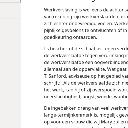
Werkverslaving is wel eens de achtens
van rekening zijn werkverslaafden pri
zich echter onbevredigd voelen. Werk
pijnlijke gevoelens te ontvluchten óf 
goedkeuring ontaarden.
IJs beschermt de schaatser tegen verdr
de werkverslaafde tegen verdrinking in
de werkverslaafde een oogverblinden
allemaal aan de oppervlakte. Wat gaat
T. Sanford, adviseuse op het gebied va
schrijft: „Als de werkverslaafde zich n
het werk, kan hij of zij overspoeld wo
neerslachtigheid, angst, woede, wanho
De ingebakken drang van veel werkve
lange-termijnkenmerk is, mogelijk gew
op voor een vrouw die wij Mary zulle