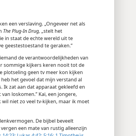
en een verslaving. „Ongeveer net als
in
The Plug-In Drug,
„stelt het
 in staat de echte wereld uit te
ve geestestoestand te geraken.”
ls iemand de verantwoordelijkheden van
aar sommige kijkers keren nooit tot de
e plotseling geen tv meer kon kijken
 heb het gevoel dat mijn verstand al
 Ik zat aan dat apparaat gekleefd en
 van loskomen.” Kai, een jongere,
 wil niet zo veel tv-kijken, maar ik moet
denkvermogen. De bijbel beveelt
vergen een mate van rustig alleenzijn
 14:23;
Lukas 4:42;
5:16;
1 Timotheüs