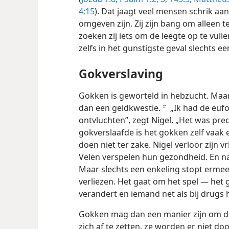
4:15
). Dat jaagt veel mensen schrik aan.
omgeven zijn. Zij zijn bang om alleen 
zoeken zij iets om de leegte op te vulle
zelfs in het gunstigste geval slechts e
Gokverslaving
Gokken is geworteld in hebzucht. Maar
dan een geldkwestie.
„Ik had de eufo
b
ontvluchten”, zegt Nigel. „Het was prec
gokverslaafde is het gokken zelf vaak 
doen niet ter zake. Nigel verloor zijn 
Velen verspelen hun gezondheid. En na
Maar slechts een enkeling stopt ermee
verliezen. Het gaat om het spel — het
verandert en iemand net als bij drugs he
Gokken mag dan een manier zijn om d
zich af te zetten, ze worden er niet d