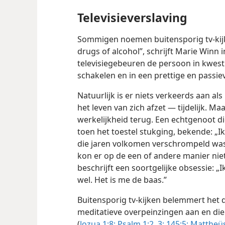
Televisieverslaving
Sommigen noemen buitensporig tv-kijk
drugs of alcohol”, schrijft Marie Winn 
televisiegebeuren de persoon in kwestie
schakelen en in een prettige en passie
Natuurlijk is er niets verkeerds aan a
het leven van zich afzet — tijdelijk. M
werkelijkheid terug. Een echtgenoot di
toen het toestel stukging, bekende: „Ik
die jaren volkomen verschrompeld was.
kon er op de een of andere manier niet
beschrijft een soortgelijke obsessie: „Ik
wel. Het is me de baas.”
Buitensporig tv-kijken belemmert het 
meditatieve overpeinzingen aan en die 
(
Jozua 1:8;
Psalm 1:2, 3;
145:5;
Mattheüs