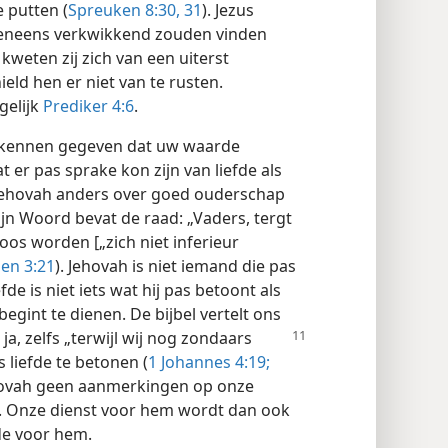
e putten (
Spreuken 8:30, 31
). Jezus
 eveneens verkwikkend zouden vinden
weten zij zich van een uiterst
eld hen er niet van te rusten.
rgelijk
Prediker 4:6
.
e kennen gegeven dat uw waarde
t er pas sprake kon zijn van liefde als
Jehovah anders over goed ouderschap
Zijn Woord bevat de raad: „Vaders, tergt
oos worden [„zich niet inferieur
en 3:21
). Jehovah is niet iemand die pas
efde is niet iets wat hij pas betoont als
int te dienen. De bijbel vertelt ons
 ja, zelfs „terwijl wij nog zondaars
 liefde te betonen (
1 Johannes 4:19;
hovah geen aanmerkingen op onze
n. Onze dienst voor hem wordt dan ook
de voor hem.