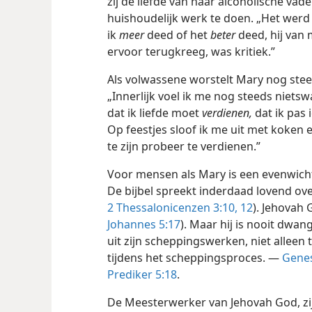
zij de liefde van haar alcoholische va
huishoudelijk werk te doen. „Het werd e
ik
meer
deed of het
beter
deed, hij van 
ervoor terugkreeg, was kritiek.”
Als volwassene worstelt Mary nog stee
„Innerlijk voel ik me nog steeds nietsw
dat ik liefde moet
verdienen,
dat ik pas 
Op feestjes sloof ik me uit met koken e
te zijn probeer te verdienen.”
Voor mensen als Mary is een evenwicht
De bijbel spreekt inderdaad lovend ov
2 Thessalonicenzen 3:10,
12
). Jehovah 
Johannes 5:17
). Maar hij is nooit dwa
uit zijn scheppingswerken, niet alleen
tijdens het scheppingsproces. —
Genes
Prediker 5:18
.
De Meesterwerker van Jehovah
God, zi