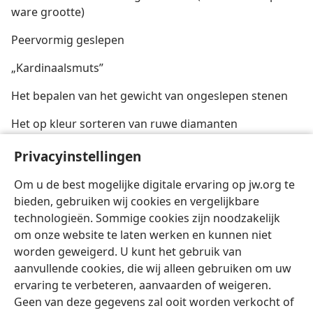
ware grootte)
Peervormig geslepen
„Kardinaalsmuts”
Het bepalen van het gewicht van ongeslepen stenen
Het op kleur sorteren van ruwe diamanten
Het bestuderen van facetten om te bepalen of verder
Privacyinstellingen
slijpen nodig is
Om u de best mogelijke digitale ervaring op jw.org te
bieden, gebruiken wij cookies en vergelijkbare
technologieën. Sommige cookies zijn noodzakelijk
om onze website te laten werken en kunnen niet
worden geweigerd. U kunt het gebruik van
Nederlands
Delen
Instellingen
aanvullende cookies, die wij alleen gebruiken om uw
Copyright
© 2026 Watch Tower Bible and Tract Society of Pennsylvania
ervaring te verbeteren, aanvaarden of weigeren.
Gebruiksvoorwaarden
Privacybeleid
Privacyinstellingen
Inloggen
JW.ORG
Geen van deze gegevens zal ooit worden verkocht of