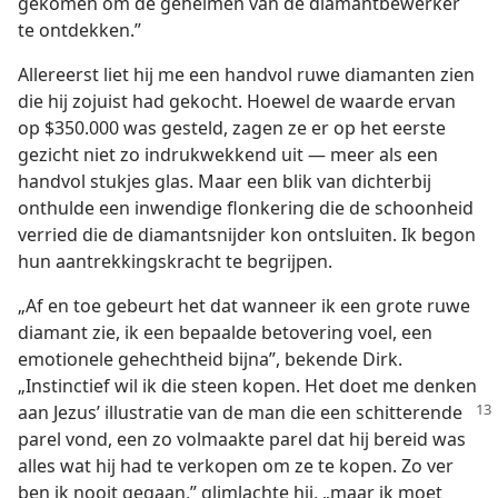
gekomen om de geheimen van de diamantbewerker
te ontdekken.”
Allereerst liet hij me een handvol ruwe diamanten zien
die hij zojuist had gekocht. Hoewel de waarde ervan
op $350.000 was gesteld, zagen ze er op het eerste
gezicht niet zo indrukwekkend uit — meer als een
handvol stukjes glas. Maar een blik van dichterbij
onthulde een inwendige flonkering die de schoonheid
verried die de diamantsnijder kon ontsluiten. Ik begon
hun aantrekkingskracht te begrijpen.
„Af en toe gebeurt het dat wanneer ik een grote ruwe
diamant zie, ik een bepaalde betovering voel, een
emotionele gehechtheid bijna”, bekende Dirk.
„Instinctief wil ik die steen kopen. Het doet me denken
aan Jezus’ illustratie
van de man die een schitterende
parel vond, een zo volmaakte parel dat hij bereid was
alles wat hij had te verkopen om ze te kopen. Zo ver
ben ik nooit gegaan,” glimlachte hij, „maar ik moet