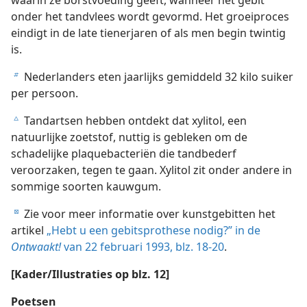
waarin ze borstvoeding geeft, wanneer het gebit
onder het tandvlees wordt gevormd. Het groeiproces
eindigt in de late tienerjaren of als men begin twintig
is.
Nederlanders eten jaarlijks gemiddeld 32 kilo suiker
b
per persoon.
Tandartsen hebben ontdekt dat xylitol, een
c
natuurlijke zoetstof, nuttig is gebleken om de
schadelijke plaquebacteriën die tandbederf
veroorzaken, tegen te gaan. Xylitol zit onder andere in
sommige soorten kauwgum.
Zie voor meer informatie over kunstgebitten het
d
artikel
„Hebt u een gebitsprothese nodig?” in de
Ontwaakt!
van 22 februari 1993, blz. 18-20
.
[Kader/Illustraties op blz. 12]
Poetsen