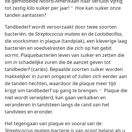
de gemiddelde Noord-Amerikaan naar verluidt vijftig
tot zestig kilo suiker per jaar!
Hoe kan suiker onze
b
tanden aantasten?
Tandbederf wordt veroorzaakt door twee soorten
bacteriën, de
Streptococcus mutans
en de
Lactobacillus,
die voorkomen in plaque (tandplak), een kleverige laag
bacteriën en voedselresten die zich op het gebit
vormt. Plaquebacteriën leven van suiker en zetten die
om in schadelijke zuren die de aanzet geven tot
tandbederf (cariës). Bepaalde soorten suiker worden
makkelijker in zuren omgezet of zullen zich eerder aan
de tanden hechten, waardoor de plaque meer tijd
krijgt om tandbederf op gang te brengen.
Plaque die
c
niet wordt verwijderd, kan gaan verkalken en
veranderen in tandsteen langs de rand van het
tandvlees en eronder.
Het tegengaan van plaque en vooral van de
Streptococcus mutans
-bacterie is van groot belang als u