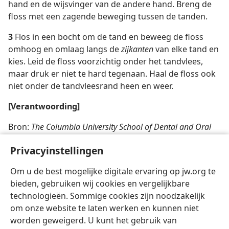
hand en de wijsvinger van de andere hand. Breng de
floss met een zagende beweging tussen de tanden.
3
Flos in een bocht om de tand en beweeg de floss
omhoog en omlaag langs de
zijkanten
van elke tand en
kies. Leid de floss voorzichtig onder het tandvlees,
maar druk er niet te hard tegenaan. Haal de floss ook
niet onder de tandvleesrand heen en weer.
[Verantwoording]
Bron:
The Columbia University School of Dental and Oral
Surgery’s Guide to Family Dental Care
Privacyinstellingen
Steps 1-3: Courtesy www.OralB.com
Om u de best mogelijke digitale ervaring op jw.org te
bieden, gebruiken wij cookies en vergelijkbare
technologieën. Sommige cookies zijn noodzakelijk
om onze website te laten werken en kunnen niet
worden geweigerd. U kunt het gebruik van
Nederlands
Delen
Instellingen