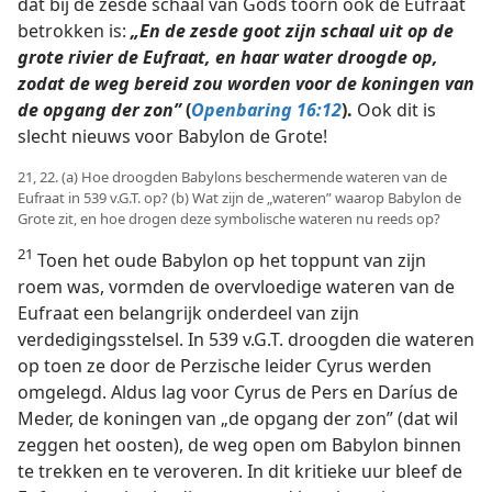
dat bij de zesde schaal van Gods toorn ook de Eufraat
betrokken is:
„En de zesde goot zijn schaal uit op de
grote rivier de Eufraat, en haar water droogde op,
zodat de weg bereid zou worden voor de koningen van
de opgang der zon”
(
Openbaring 16:12
).
Ook dit is
slecht nieuws voor Babylon de Grote!
21, 22. (a) Hoe droogden Babylons beschermende wateren van de
Eufraat in 539 v.G.T. op? (b) Wat zijn de „wateren” waarop Babylon de
Grote zit, en hoe drogen deze symbolische wateren nu reeds op?
21
Toen het oude Babylon op het toppunt van zijn
roem was, vormden de overvloedige wateren van de
Eufraat een belangrijk onderdeel van zijn
verdedigingsstelsel. In 539 v.G.T. droogden die wateren
op toen ze door de Perzische leider Cyrus werden
omgelegd. Aldus lag voor Cyrus de Pers en Daríus de
Meder, de koningen van „de opgang der zon” (dat wil
zeggen het oosten), de weg open om Babylon binnen
te trekken en te veroveren. In dit kritieke uur bleef de