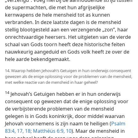
„verzengd”. Voeg hierbij de aanhoudende strijd tussen
de supermachten, die met hun afgrijselijke
kernwapens de hele mensheid tot as kunnen
verbranden. In deze laatste dagen is de mensheid
stellig blootgesteld aan een verzengende „zon”, haar
onrechtvaardige heersers. Het uitgieten van de vierde
schaal van Gods toorn heeft deze historische feiten
nauwkeurig aangeduid en Gods volk heeft ze over de
hele aarde bekendgemaakt.
14. Waarop hebben Jehovah’s Getuigen in hun onderwijs consequent
gewezen als de enige oplossing voor de problemen van de mensheid,
met welke reactie van de mensheid in haar geheel?
14
Jehovah’s Getuigen hebben er in hun onderwijs
consequent op gewezen dat de enige oplossing voor
de verbijsterende problemen van de mensheid
gelegen is in Gods koninkrijk, door middel waarvan
Jehovah voornemens is zijn naam te heiligen (
Psalm
83:4,
17, 18;
Matthéüs 6:9, 10
). Maar de mensheid in