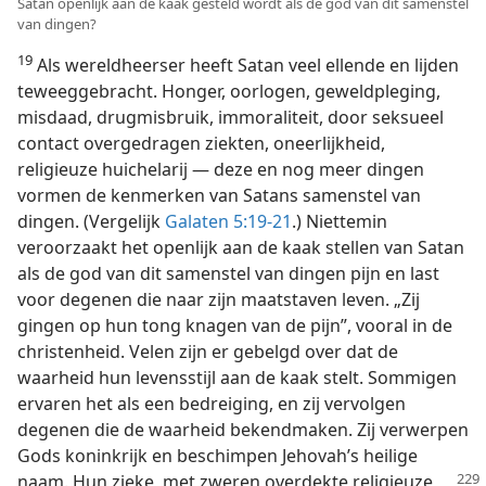
Satan openlijk aan de kaak gesteld wordt als de god van dit samenstel
van dingen?
19
Als wereldheerser heeft Satan veel ellende en lijden
teweeggebracht. Honger, oorlogen, geweldpleging,
misdaad, drugmisbruik, immoraliteit, door seksueel
contact overgedragen ziekten, oneerlijkheid,
religieuze huichelarij — deze en nog meer dingen
vormen de kenmerken van Satans samenstel van
dingen. (Vergelijk
Galaten 5:19-21
.) Niettemin
veroorzaakt het openlijk aan de kaak stellen van Satan
als de god van dit samenstel van dingen pijn en last
voor degenen die naar zijn maatstaven leven. „Zij
gingen op hun tong knagen van de pijn”, vooral in de
christenheid. Velen zijn er gebelgd over dat de
waarheid hun levensstijl aan de kaak stelt. Sommigen
ervaren het als een bedreiging, en zij vervolgen
degenen die de waarheid bekendmaken. Zij verwerpen
Gods koninkrijk en beschimpen Jehovah’s heilige
naam. Hun zieke,
met zweren overdekte religieuze