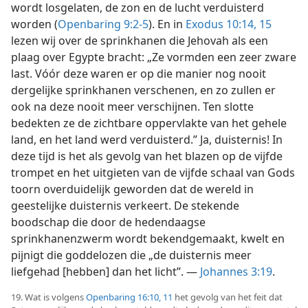
wordt losgelaten, de zon en de lucht verduisterd
worden (
Openbaring 9:2-5
). En in
Exodus 10:14, 15
lezen wij over de sprinkhanen die Jehovah als een
plaag over Egypte bracht: „Ze vormden een zeer zware
last. Vóór deze waren er op die manier nog nooit
dergelijke sprinkhanen verschenen, en zo zullen er
ook na deze nooit meer verschijnen. Ten slotte
bedekten ze de zichtbare oppervlakte van het gehele
land, en het land werd verduisterd.” Ja, duisternis! In
deze tijd is het als gevolg van het blazen op de vijfde
trompet en het uitgieten van de vijfde schaal van Gods
toorn overduidelijk geworden dat de wereld in
geestelijke duisternis verkeert. De stekende
boodschap die door de hedendaagse
sprinkhanenzwerm wordt bekendgemaakt, kwelt en
pijnigt die goddelozen die „de duisternis meer
liefgehad [hebben] dan het licht”. —
Johannes 3:19
.
19. Wat is volgens
Openbaring 16:10, 11
het gevolg van het feit dat