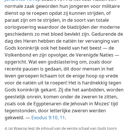
normale zaak geworden hun jongeren voor militaire
dienst op te roepen opdat zij kunnen strijden, of
paraat zijn om te strijden, in de soort van totale
oorlogvoering waardoor de bladzijden der moderne
geschiedenis zo met bloed bevlekt zijn. Gedurende de
dag des Heren hebben de natiën ter vervanging van
Gods koninkrijk ook het beeld van het beest — de
Volkenbond en zijn opvolger, de Verenigde Naties —
opgericht. Wat een godslastering om, zoals door
recente pausen is gedaan, dit door mensen in het
leven geroepen lichaam tot de enige hoop op vrede
voor de natiën uit te roepen! Het is hardnekkig tegen
Gods koninkrijk gekant. Zij die het aanbidden, worden
geestelijk onrein, komen onder de zweren te zitten,
zoals ook de Egyptenaren die Jehovah in Mozes’ tijd
tegenstonden, door letterlijke zweren werden
gekweld. —
Exodus 9:10, 11
.
4. (a) Waarop legt de inhoud van de eerste schaal van Gods toorn