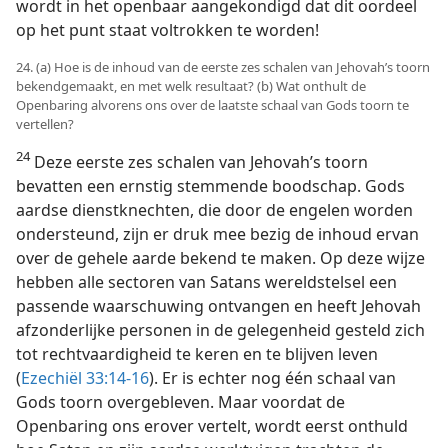
wordt in het openbaar aangekondigd dat dit oordeel
op het punt staat voltrokken te worden!
24. (a) Hoe is de inhoud van de eerste zes schalen van Jehovah’s toorn
bekendgemaakt, en met welk resultaat? (b) Wat onthult de
Openbaring alvorens ons over de laatste schaal van Gods toorn te
vertellen?
24
Deze eerste zes schalen van Jehovah’s toorn
bevatten een ernstig stemmende boodschap. Gods
aardse dienstknechten, die door de engelen worden
ondersteund, zijn er druk mee bezig de inhoud ervan
over de gehele aarde bekend te maken. Op deze wijze
hebben alle sectoren van Satans wereldstelsel een
passende waarschuwing ontvangen en heeft Jehovah
afzonderlijke personen in de gelegenheid gesteld zich
tot rechtvaardigheid te keren en te blijven leven
(
Ezechiël 33:14-16
). Er is echter nog één schaal van
Gods toorn overgebleven. Maar voordat de
Openbaring ons erover vertelt, wordt eerst onthuld