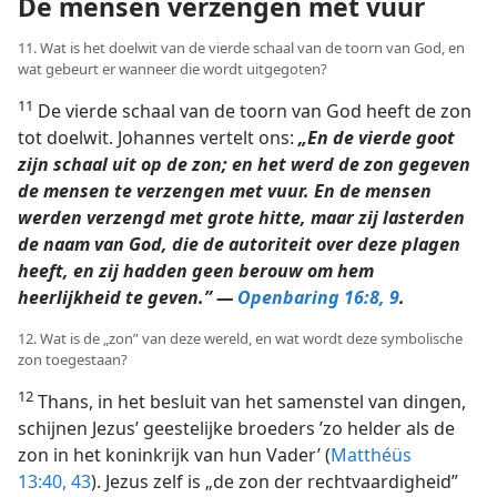
De mensen verzengen met vuur
11. Wat is het doelwit van de vierde schaal van de toorn van God, en
wat gebeurt er wanneer die wordt uitgegoten?
11
De vierde schaal van de toorn van God heeft de zon
tot doelwit. Johannes vertelt ons:
„En de vierde goot
zijn schaal uit op de zon; en het werd de zon gegeven
de mensen te verzengen met vuur. En de mensen
werden verzengd met grote hitte, maar zij lasterden
de naam van God, die de autoriteit over deze plagen
heeft, en zij hadden geen berouw om hem
heerlijkheid te geven.” —
Openbaring 16:8, 9
.
12. Wat is de „zon” van deze wereld, en wat wordt deze symbolische
zon toegestaan?
12
Thans, in het besluit van het samenstel van dingen,
schijnen Jezus’ geestelijke broeders ’zo helder als de
zon in het koninkrijk van hun Vader’ (
Matthéüs
13:40,
43
). Jezus zelf is „de zon der rechtvaardigheid”