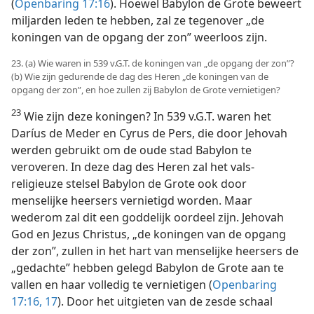
(
Openbaring 17:16
). Hoewel Babylon de Grote beweert
miljarden leden te hebben, zal ze tegenover „de
koningen van de opgang der zon” weerloos zijn.
23. (a) Wie waren in 539 v.G.T. de koningen van „de opgang der zon”?
(b) Wie zijn gedurende de dag des Heren „de koningen van de
opgang der zon”, en hoe zullen zij Babylon de Grote vernietigen?
23
Wie zijn deze koningen? In 539 v.G.T. waren het
Daríus de Meder en Cyrus de Pers, die door Jehovah
werden gebruikt om de oude stad Babylon te
veroveren. In deze dag des Heren zal het vals-
religieuze stelsel Babylon de Grote ook door
menselijke heersers vernietigd worden. Maar
wederom zal dit een goddelijk oordeel zijn. Jehovah
God en Jezus Christus, „de koningen van de opgang
der zon”, zullen in het hart van menselijke heersers de
„gedachte” hebben gelegd Babylon de Grote aan te
vallen en haar volledig te vernietigen (
Openbaring
17:16, 17
). Door het uitgieten van de zesde schaal