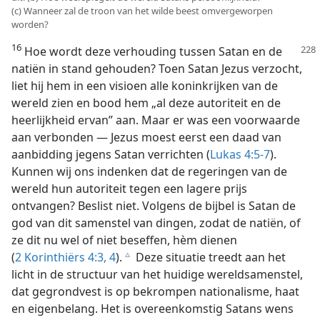
(c) Wanneer zal de troon van het wilde beest omvergeworpen
worden?
16
Hoe wordt deze verhouding tussen Satan en
de
natiën in stand gehouden? Toen Satan Jezus verzocht,
liet hij hem in een visioen alle koninkrijken van de
wereld zien en bood hem „al deze autoriteit en de
heerlijkheid ervan” aan. Maar er was een voorwaarde
aan verbonden — Jezus moest eerst een daad van
aanbidding jegens Satan verrichten (
Lukas 4:5-7
).
Kunnen wij ons indenken dat de regeringen van de
wereld hun autoriteit tegen een lagere prijs
ontvangen? Beslist niet. Volgens de bijbel is Satan de
god van dit samenstel van dingen, zodat de natiën, of
ze dit nu wel of niet beseffen, hèm dienen
(
2 Korinthiërs 4:3, 4
).
Deze situatie treedt aan het
c
licht in de structuur van het huidige wereldsamenstel,
dat gegrondvest is op bekrompen nationalisme, haat
en eigenbelang. Het is overeenkomstig Satans wens