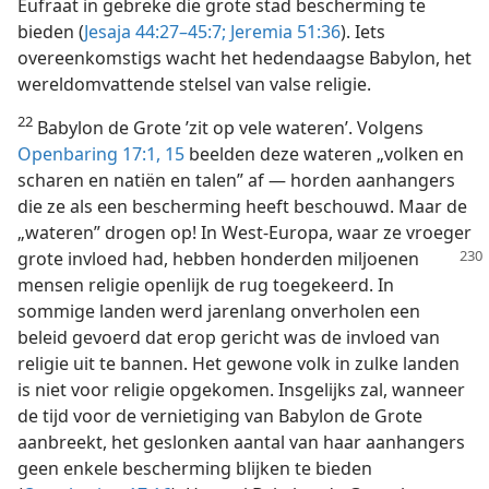
Eufraat in gebreke die grote stad bescherming te
bieden (
Jesaja 44:27–45:7;
Jeremia 51:36
). Iets
overeenkomstigs wacht het hedendaagse Babylon, het
wereldomvattende stelsel van valse religie.
22
Babylon de Grote ’zit op vele wateren’. Volgens
Openbaring 17:1,
15
beelden deze wateren „volken en
scharen en natiën en talen” af — horden aanhangers
die ze als een bescherming heeft beschouwd. Maar de
„wateren” drogen op! In West-Europa, waar ze vroeger
grote invloed had, hebben
honderden miljoenen
mensen religie openlijk de rug toegekeerd. In
sommige landen werd jarenlang onverholen een
beleid gevoerd dat erop gericht was de invloed van
religie uit te bannen. Het gewone volk in zulke landen
is niet voor religie opgekomen. Insgelijks zal, wanneer
de tijd voor de vernietiging van Babylon de Grote
aanbreekt, het geslonken aantal van haar aanhangers
geen enkele bescherming blijken te bieden