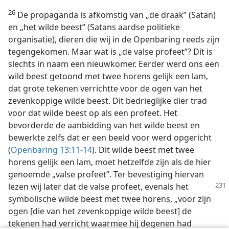
26
De propaganda is afkomstig van „de draak” (Satan)
en „het wilde beest” (Satans aardse politieke
organisatie), dieren die wij in de Openbaring reeds zijn
tegengekomen. Maar wat is „de valse profeet”? Dit is
slechts in naam een nieuwkomer. Eerder werd ons een
wild beest getoond met twee horens gelijk een lam,
dat grote tekenen verrichtte voor de ogen van het
zevenkoppige wilde beest. Dit bedrieglijke dier trad
voor dat wilde beest op als een profeet. Het
bevorderde de aanbidding van het wilde beest en
bewerkte zelfs dat er een beeld voor werd opgericht
(
Openbaring 13:11-14
). Dit wilde beest met twee
horens gelijk een lam, moet hetzelfde zijn als de hier
genoemde „valse profeet”. Ter bevestiging hiervan
lezen wij
later dat de valse profeet, evenals het
symbolische wilde beest met twee horens, „voor zijn
ogen [die van het zevenkoppige wilde beest] de
tekenen had verricht waarmee hij degenen had