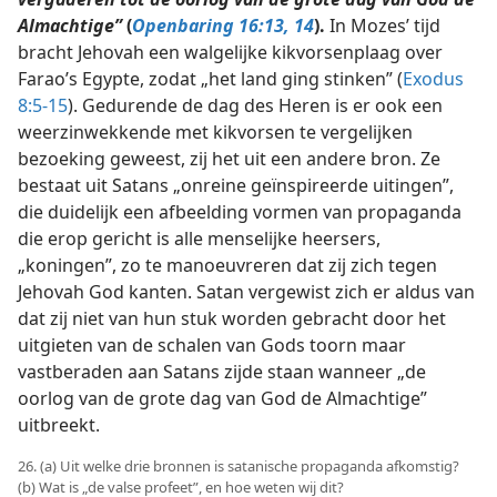
Almachtige”
(
Openbaring 16:13, 14
).
In Mozes’ tijd
bracht Jehovah een walgelijke kikvorsenplaag over
Farao’s Egypte, zodat „het land ging stinken” (
Exodus
8:5-15
). Gedurende de dag des Heren is er ook een
weerzinwekkende met kikvorsen te vergelijken
bezoeking geweest, zij het uit een andere bron. Ze
bestaat uit Satans „onreine geïnspireerde uitingen”,
die duidelijk een afbeelding vormen van propaganda
die erop gericht is alle menselijke heersers,
„koningen”, zo te manoeuvreren dat zij zich tegen
Jehovah God kanten. Satan vergewist zich er aldus van
dat zij niet van hun stuk worden gebracht door het
uitgieten van de schalen van Gods toorn maar
vastberaden aan Satans zijde staan wanneer „de
oorlog van de grote dag van God de Almachtige”
uitbreekt.
26. (a) Uit welke drie bronnen is satanische propaganda afkomstig?
(b) Wat is „de valse profeet”, en hoe weten wij dit?