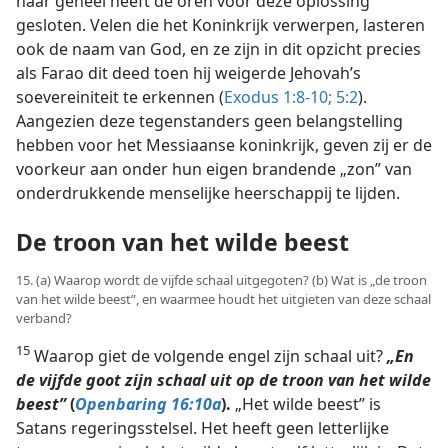
haar geheel heeft de oren voor deze oplossing
gesloten. Velen die het Koninkrijk verwerpen, lasteren
ook de naam van God, en ze zijn in dit opzicht precies
als Farao dit deed toen hij weigerde Jehovah’s
soevereiniteit te erkennen (
Exodus 1:8-10;
5:2
).
Aangezien deze tegenstanders geen belangstelling
hebben voor het Messiaanse koninkrijk, geven zij er de
voorkeur aan onder hun eigen brandende „zon” van
onderdrukkende menselijke heerschappij te lijden.
De troon van het wilde beest
15. (a) Waarop wordt de vijfde schaal uitgegoten? (b) Wat is „de troon
van het wilde beest”, en waarmee houdt het uitgieten van deze schaal
verband?
15
Waarop giet de volgende engel zijn schaal uit?
„En
de vijfde goot zijn schaal uit op de troon van het wilde
beest”
(
Openbaring 16:10a
).
„Het wilde beest” is
Satans regeringsstelsel. Het heeft geen letterlijke