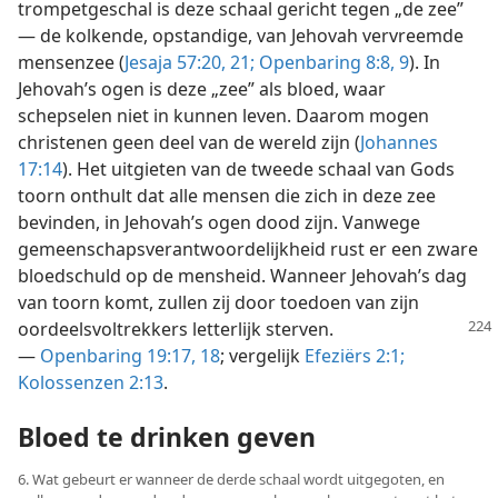
trompetgeschal is deze schaal gericht tegen „de zee”
— de kolkende, opstandige, van Jehovah vervreemde
mensenzee (
Jesaja 57:20, 21;
Openbaring 8:8, 9
). In
Jehovah’s ogen is deze „zee” als bloed, waar
schepselen niet in kunnen leven. Daarom mogen
christenen geen deel van de wereld zijn (
Johannes
17:14
). Het uitgieten van de tweede schaal van Gods
toorn onthult dat alle mensen die zich in deze zee
bevinden, in Jehovah’s ogen dood zijn. Vanwege
gemeenschapsverantwoordelijkheid rust er een zware
bloedschuld op de mensheid. Wanneer Jehovah’s dag
van toorn komt, zullen zij door toedoen van zijn
oordeelsvoltrekkers
letterlijk sterven.
—
Openbaring 19:17, 18
; vergelijk
Efeziërs 2:1;
Kolossenzen 2:13
.
Bloed te drinken geven
6. Wat gebeurt er wanneer de derde schaal wordt uitgegoten, en