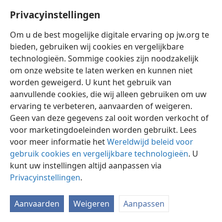
misleid die het merkteken van het wilde beest hadden
Privacyinstellingen
ontvangen en degenen die aanbidding geven aan zijn
beeld”. —
Openbaring 19:20
.
Om u de best mogelijke digitale ervaring op jw.org te
bieden, gebruiken wij cookies en vergelijkbare
27. (a) Welke actuele waarschuwing geeft Jezus Christus zelf? (b) Welke
technologieën. Sommige cookies zijn noodzakelijk
waarschuwing gaf Jezus toen hij op aarde was? (c) Hoe herhaalde
Paulus Jezus’ waarschuwing?
om onze website te laten werken en kunnen niet
worden geweigerd. U kunt het gebruik van
27
Nu wij door zo veel satanische propaganda worden
aanvullende cookies, die wij alleen gebruiken om uw
omringd, zijn de volgende woorden die Johannes
ervaring te verbeteren, aanvaarden of weigeren.
optekent beslist actueel:
„Zie! Ik kom als een dief.
Geen van deze gegevens zal ooit worden verkocht of
Gelukkig is hij die wakker blijft en zijn bovenklederen
voor marketingdoeleinden worden gebruikt. Lees
bewaart, opdat hij niet naakt wandelt en men zijn
voor meer informatie het
Wereldwijd beleid voor
schande ziet”
(
Openbaring 16:15
).
Wie komt „als een
gebruik cookies en vergelijkbare technologieën
. U
dief”? Jezus zelf, die als Jehovah’s Oordeelsvoltrekker
kunt uw instellingen altijd aanpassen via
op een onaangekondigd tijdstip komt (
Openbaring
Privacyinstellingen
.
3:3;
2 Petrus 3:10
). Toen Jezus nog op aarde was,
vergeleek hij zijn komst ook met de wijze waarop een
Aanvaarden
Weigeren
Aanpassen
dief komt, en zei: „Waakt daarom voortdurend, want
gij weet niet op welke dag uw Heer komt. Toont ook gij