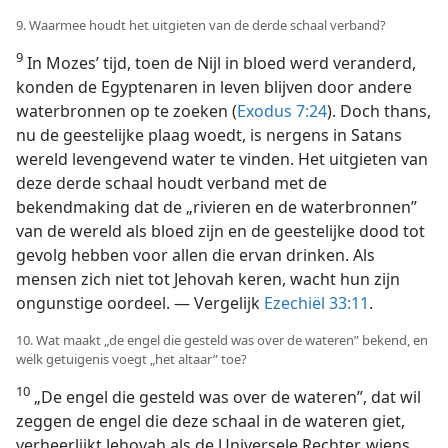
9. Waarmee houdt het uitgieten van de derde schaal verband?
9
In Mozes’ tijd, toen de Nijl in bloed werd veranderd,
konden de Egyptenaren in leven blijven door andere
waterbronnen op te zoeken (
Exodus 7:24
). Doch thans,
nu de geestelijke plaag woedt, is nergens in Satans
wereld levengevend water te vinden. Het uitgieten van
deze derde schaal houdt verband met de
bekendmaking dat de „rivieren en de waterbronnen”
van de wereld als bloed zijn en de geestelijke dood tot
gevolg hebben voor allen die ervan drinken. Als
mensen zich niet tot Jehovah keren, wacht hun zijn
ongunstige oordeel. — Vergelijk
Ezechiël 33:11
.
10. Wat maakt „de engel die gesteld was over de wateren” bekend, en
welk getuigenis voegt „het altaar” toe?
10
„De engel die gesteld was over de wateren”, dat wil
zeggen de engel die deze schaal in de wateren giet,
verheerlijkt Jehovah als de Universele Rechter, wiens