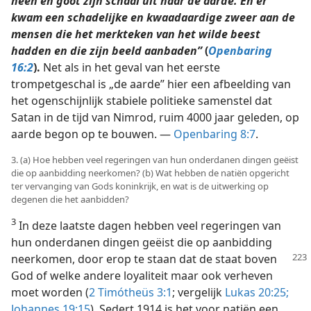
heen en goot zijn schaal uit naar de aarde. En er
kwam een schadelijke en kwaadaardige zweer aan de
mensen die het merkteken van het wilde beest
hadden en die zijn beeld aanbaden”
(
Openbaring
16:2
).
Net als in het geval van het eerste
trompetgeschal is „de aarde” hier een afbeelding van
het ogenschijnlijk stabiele politieke samenstel dat
Satan in de tijd van Nimrod, ruim 4000 jaar geleden, op
aarde begon op te bouwen. —
Openbaring 8:7
.
3. (a) Hoe hebben veel regeringen van hun onderdanen dingen geëist
die op aanbidding neerkomen? (b) Wat hebben de natiën opgericht
ter vervanging van Gods koninkrijk, en wat is de uitwerking op
degenen die het aanbidden?
3
In deze laatste dagen hebben veel regeringen van
hun onderdanen dingen geëist die op aanbidding
neerkomen, door erop te staan dat de staat
boven
God of welke andere loyaliteit maar ook verheven
moet worden (
2 Timótheüs 3:1
; vergelijk
Lukas 20:25;
Johannes 19:15
). Sedert 1914 is het voor natiën een