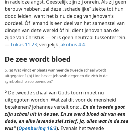
in radeloze angst. Geestelijk zijn zij onrein. Als zij geen
berouw hebben, zal deze „schadelijke” ziekte tot hun
dood leiden, want het is nu de dag van Jehovah’s
oordeel. Òf iemand is een deel van het samenstel van
dingen van deze wereld òf hij dient Jehovah aan de
zijde van Christus — er is geen neutraal tussenterrein.
—
Lukas 11:23
; vergelijk
Jakobus 4:4
.
De zee wordt bloed
5. (a) Wat vindt er plaats wanneer de tweede schaal wordt
uitgegoten? (b) Hoe beziet Jehovah degenen die zich in de
symbolische zee bevinden?
5
De tweede schaal van Gods toorn moet nu
uitgegoten worden. Wat zal dit voor de mensheid
betekenen? Johannes vertelt ons:
„En de tweede goot
zijn schaal uit in de zee. En ze werd bloed als van een
dode, en elke levende ziel stierf, ja, alles wat in de zee
was”
(
Openbaring 16:3
).
Evenals het tweede