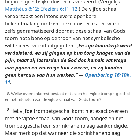
begin in geestelijke duisternis verkeerd. (Vergelijk
Matthéüs 8:12;
Efeziërs 6:11, 12
.) De vijfde schaal
veroorzaakt een intensievere openbare
bekendmaking omtrent deze duisternis. Dit wordt
zelfs gedramatiseerd doordat deze schaal van Gods
toorn nota bene op de troon van het symbolische
wilde beest wordt uitgegoten.
„En zijn koninkrijk werd
verduisterd, en zij gingen op hun tong knagen van de
pijn, maar zij lasterden de God des hemels vanwege
hun pijnen en vanwege hun zweren, en zij hadden
geen berouw van hun werken.” —
Openbaring 16:10b,
11
.
18. Welke overeenkomst bestaat er tussen het vijfde trompetgeschal
en het uitgieten van de vijfde schaal van Gods toorn?
18
Het vijfde trompetgeschal komt niet exact overeen
met de vijfde schaal van Gods toorn, aangezien het
trompetgeschal een sprinkhanenplaag aankondigde.
Maar merk op dat wanneer die sprinkhanenplaag