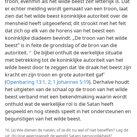
troon, evenmin als het wilde beest zelf letterlijk is. Dat
er echter melding wordt gemaakt van een troon, laat
zien dat het wilde beest koninklijke autoriteit over de
mensheid heeft uitgeoefend; dit strookt met het feit
dat zich op elk van de horens van het beest een
koninklijke diadeem bevindt. „De troon van het wilde
beest” is in feite de grondslag of de bron van die
autoriteit.
De bijbel onthult de werkelijke situatie
b
met betrekking tot de koninklijke autoriteit van het
wilde beest door te zeggen dat ’de draak het beest zijn
kracht en zijn troon en grote autoriteit gaf’
(
Openbaring 13:1, 2;
1 Johannes 5:19
). Derhalve houdt
het uitgieten van de schaal op de troon van het wilde
beest verband met een bekendmaking waarin wordt
onthuld wat de werkelijke rol is die Satan heeft
gespeeld en nog steeds speelt in het ondersteunen en
begunstigen van het wilde beest.
16. (a) Wie dienen de natiën, of ze dit nu wel of niet beseffen? Leg dit
uit. (b) Hoe weerspiegelt de wereld Satans persoonlijkheid?