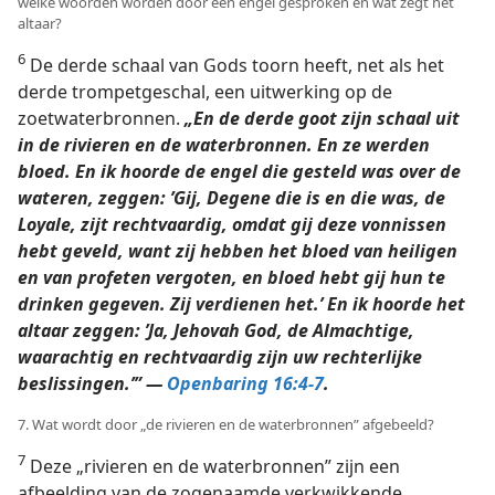
welke woorden worden door een engel gesproken en wat zegt het
altaar?
6
De derde schaal van Gods toorn heeft, net als het
derde trompetgeschal, een uitwerking op de
zoetwaterbronnen.
„En de derde goot zijn schaal uit
in de rivieren en de waterbronnen. En ze werden
bloed. En ik hoorde de engel die gesteld was over de
wateren, zeggen: ’Gij, Degene die is en die was, de
Loyale, zijt rechtvaardig, omdat gij deze vonnissen
hebt geveld, want zij hebben het bloed van heiligen
en van profeten vergoten, en bloed hebt gij hun te
drinken gegeven. Zij verdienen het.’ En ik hoorde het
altaar zeggen: ’Ja, Jehovah God, de Almachtige,
waarachtig en rechtvaardig zijn uw rechterlijke
beslissingen.’” —
Openbaring 16:4-7
.
7. Wat wordt door „de rivieren en de waterbronnen” afgebeeld?
7
Deze „rivieren en de waterbronnen” zijn een
afbeelding van de zogenaamde verkwikkende