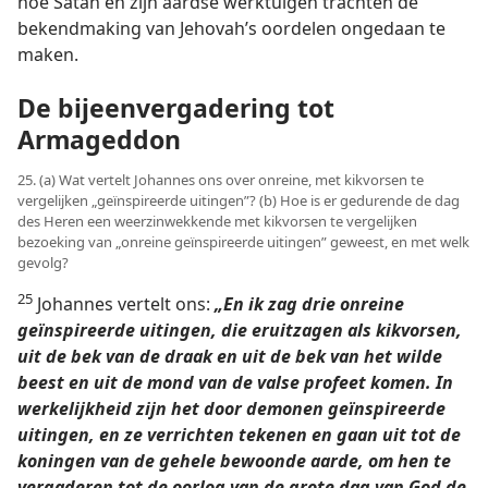
hoe Satan en zijn aardse werktuigen trachten de
bekendmaking van Jehovah’s oordelen ongedaan te
maken.
De bijeenvergadering tot
Armageddon
25. (a) Wat vertelt Johannes ons over onreine, met kikvorsen te
vergelijken „geïnspireerde uitingen”? (b) Hoe is er gedurende de dag
des Heren een weerzinwekkende met kikvorsen te vergelijken
bezoeking van „onreine geïnspireerde uitingen” geweest, en met welk
gevolg?
25
Johannes vertelt ons:
„En ik zag drie onreine
geïnspireerde uitingen, die eruitzagen als kikvorsen,
uit de bek van de draak en uit de bek van het wilde
beest en uit de mond van de valse profeet komen. In
werkelijkheid zijn het door demonen geïnspireerde
uitingen, en ze verrichten tekenen en gaan uit tot de
koningen van de gehele bewoonde aarde, om hen te
vergaderen tot de oorlog van de grote dag van God de