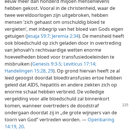
eeuw meer dan honderd miljoen mensenlevens
hebben gekost. Vooral in de christenheid, waar de
twee wereldoorlogen zijn uitgebroken, hebben
mensen ’zich gehaast om onschuldig bloed te
vergieten’, met inbegrip van het bloed van Gods eigen
getuigen (
Jesaja 59:7;
Jeremia 2:34
). De mensheid heeft
ook bloedschuld op zich geladen door in overtreding
van Jehovah’s rechtvaardige wetten enorme
hoeveelheden bloed voor transfusiedoeleinden te
misbruiken (
Genesis 9:3-5;
Leviticus 17:14;
Handelingen 15:28, 29
). Op grond hiervan heeft ze al
leed geoogst doordat bloedtransfusies ertoe hebben
geleid dat AIDS, hepatitis en andere ziekten zich op
enorme schaal hebben verbreid. De volledige
vergelding voor alle bloedschuld zal binnenkort
komen, wanneer overtreders
de doodstraf
ondergaan doordat zij in „de grote wijnpers van de
toorn van God” vertreden worden. —
Openbaring
14:19, 20
.