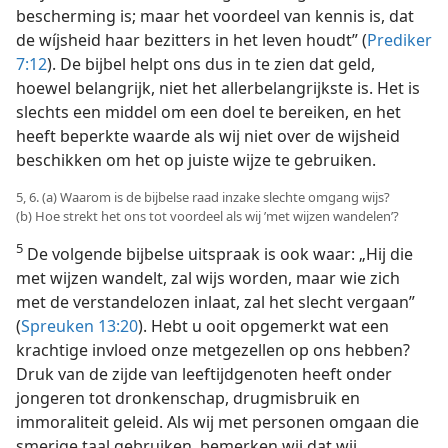
bescherming is; maar het voordeel van kennis is, dat
de wíjsheid haar bezitters in het leven houdt” (
Prediker
7:12
). De bijbel helpt ons dus in te zien dat geld,
hoewel belangrijk, niet het allerbelangrijkste is. Het is
slechts een middel om een doel te bereiken, en het
heeft beperkte waarde als wij niet over de wijsheid
beschikken om het op juiste wijze te gebruiken.
5, 6. (a) Waarom is de bijbelse raad inzake slechte omgang wijs?
(b) Hoe strekt het ons tot voordeel als wij ’met wijzen wandelen’?
5
De volgende bijbelse uitspraak is ook waar: „Hij die
met wijzen wandelt, zal wijs worden, maar wie zich
met de verstandelozen inlaat, zal het slecht vergaan”
(
Spreuken 13:20
). Hebt u ooit opgemerkt wat een
krachtige invloed onze metgezellen op ons hebben?
Druk van de zijde van leeftijdgenoten heeft onder
jongeren tot dronkenschap, drugmisbruik en
immoraliteit geleid. Als wij met personen omgaan die
smerige taal gebruiken, bemerken wij dat wij