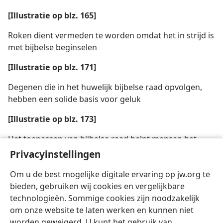
[Illustratie op blz. 165]
Roken dient vermeden te worden omdat het in strijd is
met bijbelse beginselen
[Illustratie op blz. 171]
Degenen die in het huwelijk bijbelse raad opvolgen,
hebben een solide basis voor geluk
[Illustratie op blz. 173]
Het toepassen van bijbelse raad helpt mensen het
hoofd te bieden aan de ernstige problemen van
Privacyinstellingen
armoede
Om u de best mogelijke digitale ervaring op jw.org te
bieden, gebruiken wij cookies en vergelijkbare
technologieën. Sommige cookies zijn noodzakelijk
om onze website te laten werken en kunnen niet
worden geweigerd. U kunt het gebruik van