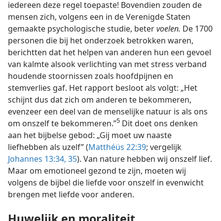
iedereen deze regel toepaste! Bovendien zouden de
mensen zich, volgens een in de Verenigde Staten
gemaakte psychologische studie, beter
voelen.
De 1700
personen die bij het onderzoek betrokken waren,
berichtten dat het helpen van anderen hun een gevoel
van kalmte alsook verlichting van met stress verband
houdende stoornissen zoals hoofdpijnen en
stemverlies gaf. Het rapport besloot als volgt: „Het
schijnt dus dat zich om anderen te bekommeren,
evenzeer een deel van de menselijke natuur is als ons
5
om onszelf te bekommeren.”
Dit doet ons denken
aan het bijbelse gebod: „Gij moet uw naaste
liefhebben als uzelf” (
Matthéüs 22:39
; vergelijk
Johannes 13:34, 35
). Van nature hebben wij onszelf lief.
Maar om emotioneel gezond te zijn, moeten wij
volgens de bijbel die liefde voor onszelf in evenwicht
brengen met liefde voor anderen.
Huwelijk en moraliteit