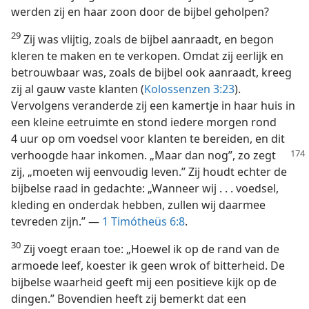
werden zij en haar zoon door de bijbel geholpen?
29
Zij was vlijtig, zoals de bijbel aanraadt, en begon
kleren te maken en te verkopen. Omdat zij eerlijk en
betrouwbaar was, zoals de bijbel ook aanraadt, kreeg
zij al gauw vaste klanten (
Kolossenzen 3:23
).
Vervolgens veranderde zij een kamertje in haar huis in
een kleine eetruimte en stond iedere morgen rond
4 uur op om voedsel voor klanten te bereiden, en dit
verhoogde haar
inkomen. „Maar dan nog”, zo zegt
zij, „moeten wij eenvoudig leven.” Zij houdt echter de
bijbelse raad in gedachte: „Wanneer wij . . . voedsel,
kleding en onderdak hebben, zullen wij daarmee
tevreden zijn.” —
1 Timótheüs 6:8
.
30
Zij voegt eraan toe: „Hoewel ik op de rand van de
armoede leef, koester ik geen wrok of bitterheid. De
bijbelse waarheid geeft mij een positieve kijk op de
dingen.” Bovendien heeft zij bemerkt dat een