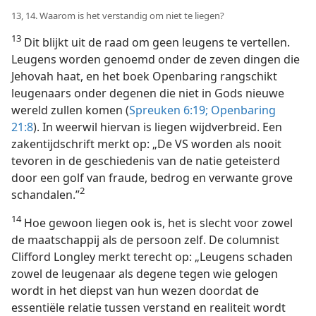
13, 14. Waarom is het verstandig om niet te liegen?
13
Dit blijkt uit de raad om geen leugens te vertellen.
Leugens worden genoemd onder de zeven dingen die
Jehovah haat, en het boek Openbaring rangschikt
leugenaars onder degenen die niet in Gods nieuwe
wereld zullen komen (
Spreuken 6:19;
Openbaring
21:8
). In weerwil hiervan is liegen wijdverbreid. Een
zakentijdschrift merkt op: „De VS worden als nooit
tevoren in de geschiedenis van de natie geteisterd
door een golf van fraude, bedrog en verwante grove
2
schandalen.”
14
Hoe gewoon liegen ook is, het is slecht voor zowel
de maatschappij als de persoon zelf. De columnist
Clifford Longley merkt terecht op: „Leugens schaden
zowel de leugenaar als degene tegen wie gelogen
wordt in het diepst van hun wezen doordat de
essentiële relatie tussen verstand en realiteit wordt