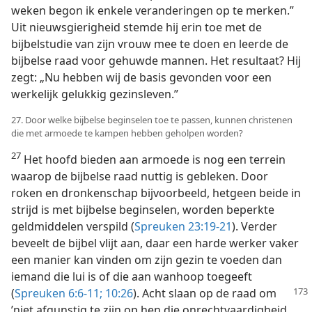
weken begon ik enkele veranderingen op te merken.”
Uit nieuwsgierigheid stemde hij erin toe met de
bijbelstudie van zijn vrouw mee te doen en leerde de
bijbelse raad voor gehuwde mannen. Het resultaat? Hij
zegt: „Nu hebben wij de basis gevonden voor een
werkelijk gelukkig gezinsleven.”
27. Door welke bijbelse beginselen toe te passen, kunnen christenen
die met armoede te kampen hebben geholpen worden?
27
Het hoofd bieden aan armoede is nog een terrein
waarop de bijbelse raad nuttig is gebleken. Door
roken en dronkenschap bijvoorbeeld, hetgeen beide in
strijd is met bijbelse beginselen, worden beperkte
geldmiddelen verspild (
Spreuken 23:19-21
). Verder
beveelt de bijbel vlijt aan, daar een harde werker vaker
een manier kan vinden om zijn gezin te voeden dan
iemand die lui is of die aan wanhoop toegeeft
(
Spreuken 6:6-11;
10:26
). Acht
slaan op de raad om
’niet afgunstig te zijn op hen die onrechtvaardigheid