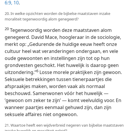
6:9, 10
.
20. In welke opzichten worden de bijbelse maatstaven inzake
moraliteit tegenwoordig alom genegeerd?
20
Tegenwoordig worden deze maatstaven alom
genegeerd. David Mace, hoogleraar in de sociologie,
merkt op: „Gedurende de huidige eeuw heeft onze
cultuur heel wat veranderingen ondergaan, en vele
oude gewoonten en instellingen zijn tot op hun
grondvesten geschokt. Het huwelijk is daarop geen
6
uitzondering.”
Losse morele praktijken zijn gewoon.
Seksuele betrekkingen tussen tienerpaartjes die
afspraakjes maken, worden vaak als normaal
beschouwd. Samenwonen vóór het huwelijk —
’gewoon om zeker te zijn’ — komt veelvuldig voor. En
wanneer paartjes eenmaal gehuwd zijn, dan zijn
seksuele affaires niet ongewoon.
21. Waartoe heeft een wijdverbreid negeren van bijbelse maatstaven
inzake huwelijk en moraliteit geleid?