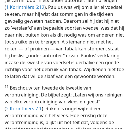
„Ik zal mij door niets onder autoriteit laten brengen”
(
1 Korinthiërs 6:12
). Paulus was vrij om allerlei voedsel
te eten, maar hij wist dat sommigen in die tijd een
gevoelig geweten hadden. Daarom zei hij dat hij niet
zo ’verslaafd’ aan bepaalde soorten voedsel was dat hij
daar niet buiten kon als dit nodig was om anderen niet
tot struikelen te brengen. Als iemand niet met het
roken — of pruimen — van tabak kan stoppen, staat
hij beslist „onder autoriteit” ervan. Paulus’ verklaring
inzake de kwestie van voedsel is derhalve een goede
richtlijn voor het gebruik van tabak. Wij dienen niet toe
te laten dat wij de slaaf van een gewoonte worden.
11
Beschouw ten tweede de kwestie van
verontreiniging. De bijbel zegt: „Laten wij ons reinigen
van elke verontreiniging van vlees en geest”
(
2 Korinthiërs 7:1
). Roken is ongetwijfeld een
verontreiniging van het vlees. Hoe ernstig deze
verontreiniging is, blijkt uit het feit dat, volgens de