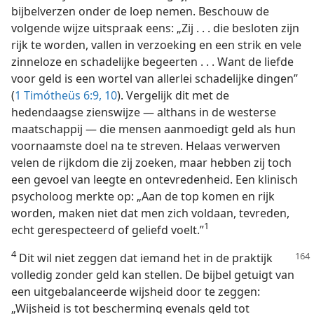
bijbelverzen onder de loep nemen. Beschouw de
volgende wijze uitspraak eens: „Zij . . . die besloten zijn
rijk te worden, vallen in verzoeking en een strik en vele
zinneloze en schadelijke begeerten . . . Want de liefde
voor geld is een wortel van allerlei schadelijke dingen”
(
1 Timótheüs 6:9, 10
). Vergelijk dit met de
hedendaagse zienswijze — althans in de westerse
maatschappij — die mensen aanmoedigt geld als hun
voornaamste doel na te streven. Helaas verwerven
velen de rijkdom die zij zoeken, maar hebben zij toch
een gevoel van leegte en ontevredenheid. Een klinisch
psycholoog merkte op: „Aan de top komen en rijk
worden, maken niet dat men zich voldaan, tevreden,
1
echt gerespecteerd of geliefd voelt.”
4
Dit wil niet zeggen dat iemand het in de praktijk
volledig zonder geld kan stellen. De bijbel getuigt van
een uitgebalanceerde wijsheid door te zeggen:
„Wijsheid is tot bescherming evenals geld tot