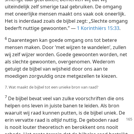
uiteindelijk zelf smerige taal gebruiken. De omgang
met oneerlijke mensen maakt ons vaak ook oneerlijk.
Het is inderdaad zoals de bijbel zegt: „Slechte omgang
bederft nuttige gewoonten.” —
1 Korinthiërs 15:33
.
6
Daarentegen kan goede omgang ons tot betere
mensen maken. Door ’met wijzen te wandelen’, zullen
wij zelf wijzer worden. Goede gewoonten worden, net
als slechte gewoonten, overgenomen. Wederom
getuigt de bijbel van wijsheid door ons aan te
moedigen zorgvuldig onze metgezellen te kiezen.
7. Wat maakt de bijbel tot een unieke bron van raad?
7
De bijbel bevat veel van zulke voorschriften die ons
helpen ons leven in juiste banen te leiden. Als bron
waaruit wij raad kunnen putten, is de bijbel uniek. De
erin
vervatte raad is
altijd
nuttig. De geboden raad
is nooit louter theoretisch en berokkent ons nooit