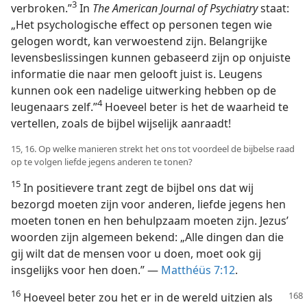
3
verbroken.”
In
The American Journal of Psychiatry
staat:
„Het psychologische effect op personen tegen wie
gelogen wordt, kan verwoestend zijn. Belangrijke
levensbeslissingen kunnen gebaseerd zijn op onjuiste
informatie die naar men gelooft juist is. Leugens
kunnen ook een nadelige uitwerking hebben op de
4
leugenaars zelf.”
Hoeveel beter is het de waarheid te
vertellen, zoals de bijbel wijselijk aanraadt!
15, 16. Op welke manieren strekt het ons tot voordeel de bijbelse raad
op te volgen liefde jegens anderen te tonen?
15
In positievere trant zegt de bijbel ons dat wij
bezorgd moeten zijn voor anderen, liefde jegens hen
moeten tonen en hen behulpzaam moeten zijn. Jezus’
woorden zijn algemeen bekend: „Alle dingen dan die
gij wilt dat de mensen voor u doen, moet ook gij
insgelijks voor hen doen.” —
Matthéüs 7:12
.
16
Hoeveel beter zou het er in de wereld uitzien als