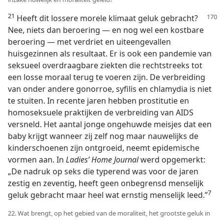
21
Heeft dit lossere morele klimaat geluk gebracht?
Nee, niets dan beroering — en nog wel een kostbare
beroering — met verdriet en uiteengevallen
huisgezinnen als resultaat. Er is ook een pandemie van
seksueel overdraagbare ziekten die rechtstreeks tot
een losse moraal terug te voeren zijn. De verbreiding
van onder andere gonorroe, syfilis en chlamydia is niet
te stuiten. In recente jaren hebben prostitutie en
homoseksuele praktijken de verbreiding van AIDS
versneld. Het aantal jonge ongehuwde meisjes dat een
baby krijgt wanneer zij zelf nog maar nauwelijks de
kinderschoenen zijn ontgroeid, neemt epidemische
vormen aan. In
Ladies’ Home Journal
werd opgemerkt:
„De nadruk op seks die typerend was voor de jaren
zestig en zeventig, heeft geen onbegrensd menselijk
7
geluk gebracht maar heel wat ernstig menselijk leed.”
22. Wat brengt, op het gebied van de moraliteit, het grootste geluk in