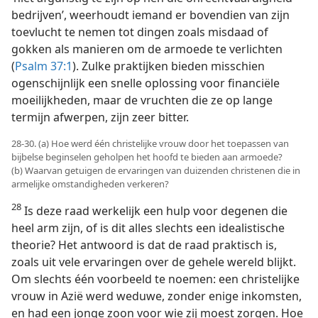
bedrijven’, weerhoudt iemand er bovendien van zijn
toevlucht te nemen tot dingen zoals misdaad of
gokken als manieren om de armoede te verlichten
(
Psalm 37:1
). Zulke praktijken bieden misschien
ogenschijnlijk een snelle oplossing voor financiële
moeilijkheden, maar de vruchten die ze op lange
termijn afwerpen, zijn zeer bitter.
28-30. (a) Hoe werd één christelijke vrouw door het toepassen van
bijbelse beginselen geholpen het hoofd te bieden aan armoede?
(b) Waarvan getuigen de ervaringen van duizenden christenen die in
armelijke omstandigheden verkeren?
28
Is deze raad werkelijk een hulp voor degenen die
heel arm zijn, of is dit alles slechts een idealistische
theorie? Het antwoord is dat de raad praktisch is,
zoals uit vele ervaringen over de gehele wereld blijkt.
Om slechts één voorbeeld te noemen: een christelijke
vrouw in Azië werd weduwe, zonder enige inkomsten,
en had een jonge zoon voor wie zij moest zorgen. Hoe