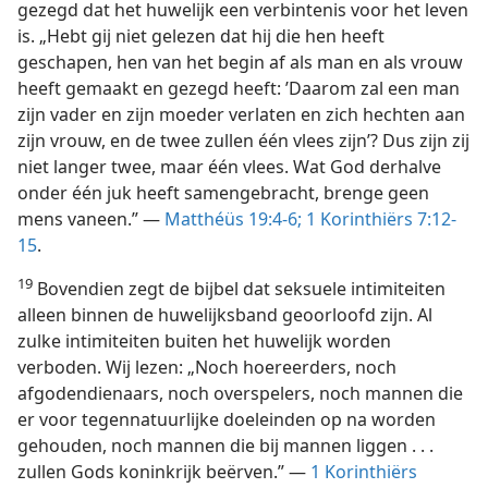
gezegd dat het huwelijk een verbintenis voor het leven
is. „Hebt gij niet gelezen dat hij die hen heeft
geschapen, hen van het begin af als man en als vrouw
heeft gemaakt en gezegd heeft: ’Daarom zal een man
zijn vader en zijn moeder verlaten en zich hechten aan
zijn vrouw, en de twee zullen één vlees zijn’? Dus zijn zij
niet langer twee, maar één vlees. Wat God derhalve
onder één juk heeft samengebracht, brenge geen
mens vaneen.” —
Matthéüs 19:4-6;
1 Korinthiërs 7:12-
15
.
19
Bovendien zegt de bijbel dat seksuele intimiteiten
alleen binnen de huwelijksband geoorloofd zijn. Al
zulke intimiteiten buiten het huwelijk worden
verboden. Wij lezen: „Noch hoereerders, noch
afgodendienaars, noch overspelers, noch mannen die
er voor tegennatuurlijke doeleinden op na worden
gehouden, noch mannen die bij mannen liggen . . .
zullen Gods koninkrijk beërven.” —
1 Korinthiërs