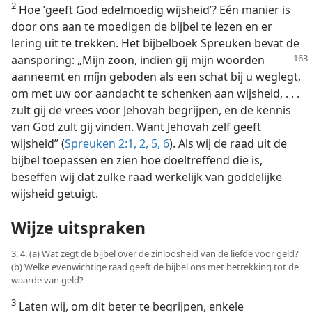
2
Hoe ’geeft God edelmoedig wijsheid’? Eén manier is
door ons aan te moedigen de bijbel te lezen en er
lering uit te trekken. Het bijbelboek Spreuken bevat de
aansporing:
„Mijn zoon, indien gij mijn woorden
aanneemt en míjn geboden als een schat bij u weglegt,
om met uw oor aandacht te schenken aan wijsheid, . . .
zult gij de vrees voor Jehovah begrijpen, en de kennis
van God zult gij vinden. Want Jehovah zelf geeft
wijsheid” (
Spreuken 2:1, 2,
5, 6
). Als wij de raad uit de
bijbel toepassen en zien hoe doeltreffend die is,
beseffen wij dat zulke raad werkelijk van goddelijke
wijsheid getuigt.
Wijze uitspraken
3, 4. (a) Wat zegt de bijbel over de zinloosheid van de liefde voor geld?
(b) Welke evenwichtige raad geeft de bijbel ons met betrekking tot de
waarde van geld?
3
Laten wij, om dit beter te begrijpen, enkele