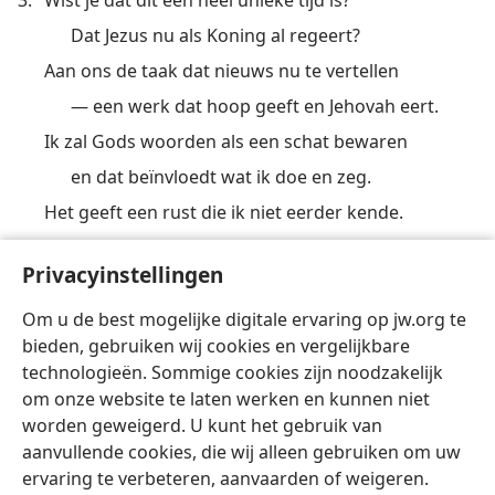
Dat Jezus nu als Koning al regeert?
Aan ons de taak dat nieuws nu te vertellen
— een werk dat hoop geeft en Jehovah eert.
Ik zal Gods woorden als een schat bewaren
en dat beïnvloedt wat ik doe en zeg.
Het geeft een rust die ik niet eerder kende.
Lees dus de Bijbel, leg die nooit meer weg.
Privacyinstellingen
(Zie ook
2 Tim. 3:16;
2 Petr. 1:21
.)
Om u de best mogelijke digitale ervaring op jw.org te
bieden, gebruiken wij cookies en vergelijkbare
technologieën. Sommige cookies zijn noodzakelijk
om onze website te laten werken en kunnen niet
worden geweigerd. U kunt het gebruik van
aanvullende cookies, die wij alleen gebruiken om uw
Nederlands
Delen
Instellingen
ervaring te verbeteren, aanvaarden of weigeren.
Copyright
© 2026 Watch Tower Bible and Tract Society of Pennsylvania