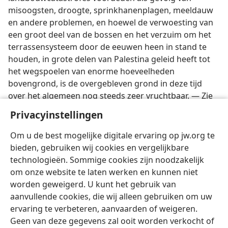
misoogsten, droogte, sprinkhanenplagen, meeldauw
en andere problemen, en hoewel de verwoesting van
een groot deel van de bossen en het verzuim om het
terrassensysteem door de eeuwen heen in stand te
houden, in grote delen van Palestina geleid heeft tot
het wegspoelen van enorme hoeveelheden
bovengrond, is de overgebleven grond in deze tijd
over het algemeen nog steeds zeer vruchtbaar. — Zie
DORSEN
;
OOGST
;
ZAAIEN, ZAAIER
; en soortgelijke
Privacyinstellingen
verwante onderwerpen onder het desbetreffende
trefwoord.
Om u de best mogelijke digitale ervaring op jw.org te
bieden, gebruiken wij cookies en vergelijkbare
technologieën. Sommige cookies zijn noodzakelijk
om onze website te laten werken en kunnen niet
worden geweigerd. U kunt het gebruik van
Nederlands
Delen
Instellingen
aanvullende cookies, die wij alleen gebruiken om uw
ervaring te verbeteren, aanvaarden of weigeren.
Copyright
© 2026 Watch Tower Bible and Tract Society of Pennsylvania
Gebruiksvoorwaarden
Privacybeleid
Privacyinstellingen
Geen van deze gegevens zal ooit worden verkocht of
Inloggen
JW.ORG