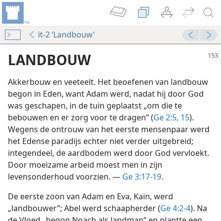
it-2 ‘Landbouw’
LANDBOUW
Akkerbouw en veeteelt. Het beoefenen van landbouw
begon in Eden, want Adam werd, nadat hij door God
was geschapen, in de tuin geplaatst „om die te
bebouwen en er zorg voor te dragen” (
Ge 2:5,
15
).
Wegens de ontrouw van het eerste mensenpaar werd
het Edense paradijs echter niet verder uitgebreid;
integendeel, de aardbodem werd door God vervloekt.
Door moeizame arbeid moest men in zijn
levensonderhoud voorzien. —
Ge 3:17-19
.
De eerste zoon van Adam en Eva, Kaïn, werd
„landbouwer”; Abel werd schaapherder (
Ge 4:2-4
). Na
de Vloed „begon Noach als landman” en plantte een