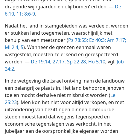
dragende wijngaarden en olijfbomen’ erfden. —
De
6:10, 11;
8:6-9
.
Nadat het land in stamgebieden was verdeeld, werden
er stukken land toegemeten, waarschijnlijk met
behulp van een meetsnoer (
Ps 78:55;
Ez 40:3;
Am 7:17;
Mi 2:4, 5
). Wanneer de grenzen eenmaal waren
vastgesteld, moesten ze erkend en gerespecteerd
worden. —
De 19:14;
27:17;
Sp 22:28;
Ho 5:10
; vgl.
Job
24:2
.
In de wetgeving die Israël ontving, nam de landbouw
een belangrijke plaats in. Het land behoorde Jehovah
toe en mocht derhalve niet misbruikt worden (
Le
25:23
). Men kon het niet voor altijd verkopen, en met
uitzondering van bezittingen binnen ommuurde
steden moest land dat wegens tegenspoed en
economische tegenslagen was verkocht, in het
jubeljaar aan de oorspronkelijke eigenaar worden