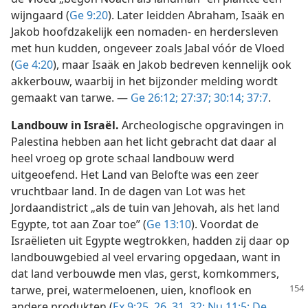
wijngaard (
Ge 9:20
). Later leidden Abraham, Isaäk en
Jakob hoofdzakelijk een nomaden- en herdersleven
met hun kudden, ongeveer zoals Jabal vóór de Vloed
(
Ge 4:20
), maar Isaäk en Jakob bedreven kennelijk ook
akkerbouw, waarbij in het bijzonder melding wordt
gemaakt van tarwe. —
Ge 26:12;
27:37;
30:14;
37:7
.
Landbouw in Israël.
Archeologische opgravingen in
Palestina hebben aan het licht gebracht dat daar al
heel vroeg op grote schaal landbouw werd
uitgeoefend. Het Land van Belofte was een zeer
vruchtbaar land. In de dagen van Lot was het
Jordaandistrict „als de tuin van Jehovah, als het land
Egypte, tot aan Zoar toe” (
Ge 13:10
). Voordat de
Israëlieten uit Egypte wegtrokken, hadden zij daar op
landbouwgebied al veel ervaring opgedaan, want in
dat land verbouwde men vlas, gerst, komkommers,
tarwe, prei,
watermeloenen, uien, knoflook en
andere produkten (
Ex 9:25, 26,
31, 32;
Nu 11:5;
De