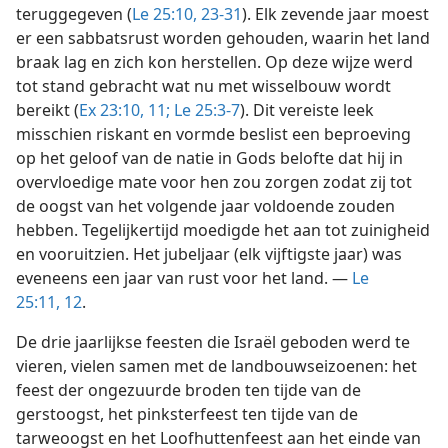
teruggegeven (
Le 25:10,
23-31
). Elk zevende jaar moest
er een sabbatsrust worden gehouden, waarin het land
braak lag en zich kon herstellen. Op deze wijze werd
tot stand gebracht wat nu met wisselbouw wordt
bereikt (
Ex 23:10, 11;
Le 25:3-7
). Dit vereiste leek
misschien riskant en vormde beslist een beproeving
op het geloof van de natie in Gods belofte dat hij in
overvloedige mate voor hen zou zorgen zodat zij tot
de oogst van het volgende jaar voldoende zouden
hebben. Tegelijkertijd moedigde het aan tot zuinigheid
en vooruitzien. Het jubeljaar (elk vijftigste jaar) was
eveneens een jaar van rust voor het land. —
Le
25:11, 12
.
De drie jaarlijkse feesten die Israël geboden werd te
vieren, vielen samen met de landbouwseizoenen: het
feest der ongezuurde broden ten tijde van de
gerstoogst, het pinksterfeest ten tijde van de
tarweoogst en het Loofhuttenfeest aan het einde van