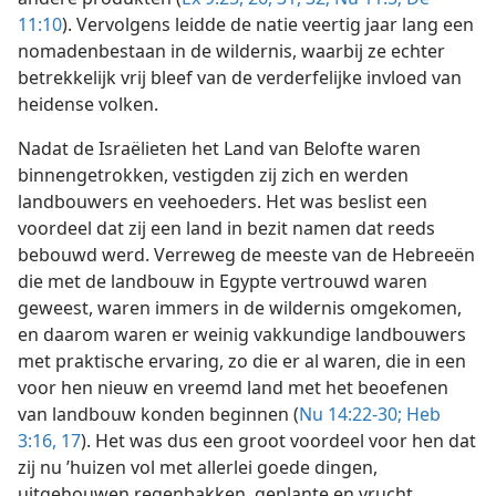
11:10
). Vervolgens leidde de natie veertig jaar lang een
nomadenbestaan in de wildernis, waarbij ze echter
betrekkelijk vrij bleef van de verderfelijke invloed van
heidense volken.
Nadat de Israëlieten het Land van Belofte waren
binnengetrokken, vestigden zij zich en werden
landbouwers en veehoeders. Het was beslist een
voordeel dat zij een land in bezit namen dat reeds
bebouwd werd. Verreweg de meeste van de Hebreeën
die met de landbouw in Egypte vertrouwd waren
geweest, waren immers in de wildernis omgekomen,
en daarom waren er weinig vakkundige landbouwers
met praktische ervaring, zo die er al waren, die in een
voor hen nieuw en vreemd land met het beoefenen
van landbouw konden beginnen (
Nu 14:22-30;
Heb
3:16, 17
). Het was dus een groot voordeel voor hen dat
zij nu ’huizen vol met allerlei goede dingen,
uitgehouwen regenbakken, geplante en vrucht