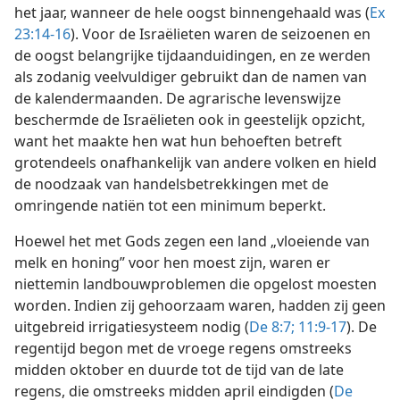
het jaar, wanneer de hele oogst binnengehaald was (
Ex
23:14-16
). Voor de Israëlieten waren de seizoenen en
de oogst belangrijke tijdaanduidingen, en ze werden
als zodanig veelvuldiger gebruikt dan de namen van
de kalendermaanden. De agrarische levenswijze
beschermde de Israëlieten ook in geestelijk opzicht,
want het maakte hen wat hun behoeften betreft
grotendeels onafhankelijk van andere volken en hield
de noodzaak van handelsbetrekkingen met de
omringende natiën tot een minimum beperkt.
Hoewel het met Gods zegen een land „vloeiende van
melk en honing” voor hen moest zijn, waren er
niettemin landbouwproblemen die opgelost moesten
worden. Indien zij gehoorzaam waren, hadden zij geen
uitgebreid irrigatiesysteem nodig (
De 8:7;
11:9-17
). De
regentijd begon met de vroege regens omstreeks
midden oktober en duurde tot de tijd van de late
regens, die omstreeks midden april eindigden (
De