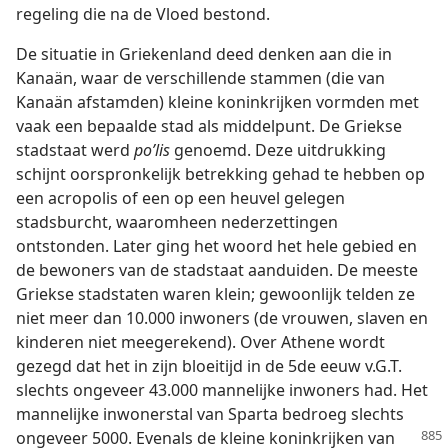
regeling die na de Vloed bestond.
De situatie in Griekenland deed denken aan die in
Kanaän, waar de verschillende stammen (die van
Kanaän afstamden) kleine koninkrijken vormden met
vaak een bepaalde stad als middelpunt. De Griekse
stadstaat werd
poʹlis
genoemd. Deze uitdrukking
schijnt oorspronkelijk betrekking gehad te hebben op
een acropolis of een op een heuvel gelegen
stadsburcht, waaromheen nederzettingen
ontstonden. Later ging het woord het hele gebied en
de bewoners van de stadstaat aanduiden. De meeste
Griekse stadstaten waren klein; gewoonlijk telden ze
niet meer dan 10.000 inwoners (de vrouwen, slaven en
kinderen niet meegerekend). Over Athene wordt
gezegd dat het in zijn bloeitijd in de 5de eeuw v.G.T.
slechts ongeveer 43.000 mannelijke inwoners had. Het
mannelijke inwonerstal van Sparta bedroeg slechts
ongeveer 5000. Evenals de kleine
koninkrijken van