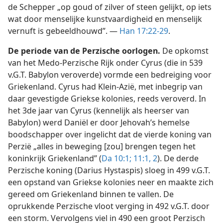
de Schepper „op goud of zilver of steen gelijkt, op iets
wat door menselijke kunstvaardigheid en menselijk
vernuft is gebeeldhouwd”. —
Han 17:22-29
.
De periode van de Perzische oorlogen.
De opkomst
van het Medo-Perzische Rijk onder Cyrus (die in 539
v.G.T. Babylon veroverde) vormde een bedreiging voor
Griekenland. Cyrus had Klein-Azië, met inbegrip van
daar gevestigde Griekse kolonies, reeds veroverd. In
het 3de jaar van Cyrus (kennelijk als heerser van
Babylon) werd Daniël er door Jehovah’s hemelse
boodschapper over ingelicht dat de vierde koning van
Perzië „alles in beweging [zou] brengen tegen het
koninkrijk Griekenland” (
Da 10:1;
11:1, 2
). De derde
Perzische koning (Darius Hystaspis) sloeg in 499 v.G.T.
een opstand van Griekse kolonies neer en maakte zich
gereed om Griekenland binnen te vallen. De
oprukkende Perzische vloot verging in 492 v.G.T. door
een storm. Vervolgens viel in 490 een groot Perzisch