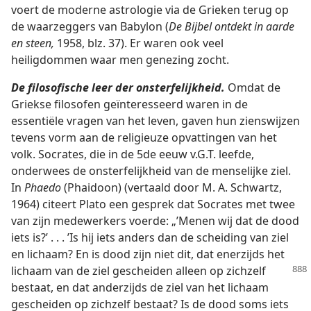
voert de moderne astrologie via de Grieken terug op
de waarzeggers van Babylon (
De Bijbel ontdekt in aarde
en steen,
1958, blz. 37). Er waren ook veel
heiligdommen waar men genezing zocht.
De filosofische leer der onsterfelijkheid.
Omdat de
Griekse filosofen geïnteresseerd waren in de
essentiële vragen van het leven, gaven hun zienswijzen
tevens vorm aan de religieuze opvattingen van het
volk. Socrates, die in de 5de eeuw v.G.T. leefde,
onderwees de onsterfelijkheid van de menselijke ziel.
In
Phaedo
(Phaidoon) (vertaald door M. A. Schwartz,
1964) citeert Plato een gesprek dat Socrates met twee
van zijn medewerkers voerde: „’Menen wij dat de dood
iets is?’ . . . ’Is hij iets anders dan de scheiding van ziel
en lichaam? En is dood zijn niet dit, dat enerzijds het
lichaam van de ziel gescheiden alleen op zichzelf
bestaat, en dat anderzijds de ziel van het lichaam
gescheiden op zichzelf bestaat? Is de dood soms iets