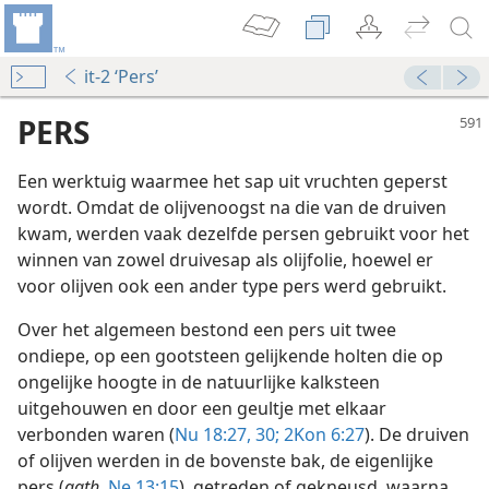
it-2 ‘Pers’
PERS
Een werktuig waarmee het sap uit vruchten geperst
wordt. Omdat de olijvenoogst na die van de druiven
kwam, werden vaak dezelfde persen gebruikt voor het
winnen van zowel druivesap als olijfolie, hoewel er
voor olijven ook een ander type pers werd gebruikt.
Over het algemeen bestond een pers uit twee
ondiepe, op een gootsteen gelijkende holten die op
ongelijke hoogte in de natuurlijke kalksteen
uitgehouwen en door een geultje met elkaar
verbonden waren (
Nu 18:27,
30;
2Kon 6:27
). De druiven
ave)
of olijven werden in de bovenste bak, de eigenlijke
pers (
gath,
Ne 13:15
), getreden of gekneusd, waarna