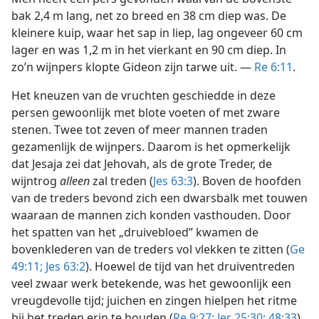
bak 2,4 m lang, net zo breed en 38 cm diep was. De
kleinere kuip, waar het sap in liep, lag ongeveer 60 cm
lager en was 1,2 m in het vierkant en 90 cm diep. In
zo’n wijnpers klopte Gideon zijn tarwe uit. —
Re 6:11
.
Het kneuzen van de vruchten geschiedde in deze
persen gewoonlijk met blote voeten of met zware
stenen. Twee tot zeven of meer mannen traden
gezamenlijk de wijnpers. Daarom is het opmerkelijk
dat Jesaja zei dat Jehovah, als de grote Treder, de
wijntrog
alleen
zal treden (
Jes 63:3
). Boven de hoofden
van de treders bevond zich een dwarsbalk met touwen
waaraan de mannen zich konden vasthouden. Door
het spatten van het „druivebloed” kwamen de
bovenklederen van de treders vol vlekken te zitten (
Ge
49:11;
Jes 63:2
). Hoewel de tijd van het druiventreden
veel zwaar werk betekende, was het gewoonlijk een
vreugdevolle tijd; juichen en zingen hielpen het ritme
bij het treden erin te houden (
Re 9:27;
Jer 25:30;
48:33
).