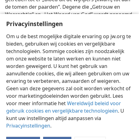
de tomen der paarden”. Degene die „Getrouw en
Waarachtig” en „Het Woord van God” wordt genoemd,
zal deze wijnpers van de „toorn der gramschap van
Privacyinstellingen
God de Almachtige” treden. —
Opb 14:19, 20;
19:11-16
.
Om u de best mogelijke digitale ervaring op jw.org te
bieden, gebruiken wij cookies en vergelijkbare
technologieën. Sommige cookies zijn noodzakelijk
om onze website te laten werken en kunnen niet
worden geweigerd. U kunt het gebruik van
Nederlands
Delen
Instellingen
aanvullende cookies, die wij alleen gebruiken om uw
Copyright
© 2026 Watch Tower Bible and Tract Society of Pennsylvania
ervaring te verbeteren, aanvaarden of weigeren.
Gebruiksvoorwaarden
Privacybeleid
Privacyinstellingen
Inloggen
JW.ORG
Geen van deze gegevens zal ooit worden verkocht of
voor marketingdoeleinden worden gebruikt. Lees
voor meer informatie het
Wereldwijd beleid voor
gebruik cookies en vergelijkbare technologieën
. U
kunt uw instellingen altijd aanpassen via
Privacyinstellingen
.