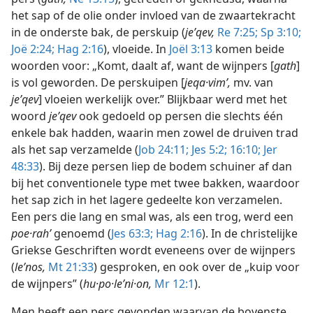
het sap of de olie onder invloed van de zwaartekracht
in de onderste bak, de perskuip (
jeʹqev,
Re 7:25;
Sp 3:10;
Joë 2:24;
Hag 2:16
), vloeide. In
Joël 3:13
komen beide
woorden voor: „Komt, daalt af, want de wijnpers [
gath
]
is vol geworden. De perskuipen [
jeqa·vimʹ,
mv. van
jeʹqev
] vloeien werkelijk over.” Blijkbaar werd met het
woord
jeʹqev
ook gedoeld op persen die slechts één
enkele bak hadden, waarin men zowel de druiven trad
als het sap verzamelde (
Job 24:11;
Jes 5:2;
16:10;
Jer
48:33
). Bij deze persen liep de bodem schuiner af dan
bij het conventionele type met twee bakken, waardoor
het sap zich in het lagere gedeelte kon verzamelen.
Een pers die lang en smal was, als een trog, werd een
poe·rahʹ
genoemd (
Jes 63:3;
Hag 2:16
). In de christelijke
Griekse Geschriften wordt eveneens over de wijnpers
(
leʹnos,
Mt 21:33
) gesproken, en ook over de „kuip voor
de wijnpers” (
hu·po·leʹni·on,
Mr 12:1
).
Men heeft een pers gevonden waarvan de bovenste