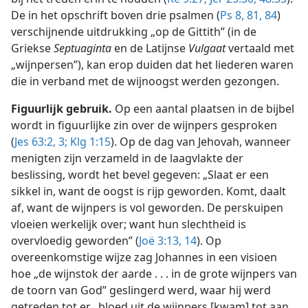
De in het opschrift boven drie psalmen (
Ps 8,
81,
84
)
verschijnende uitdrukking „op de Gittith” (in de
Griekse
Septuaginta
en de Latijnse
Vulgaat
vertaald met
„wijnpersen”), kan erop duiden dat het liederen waren
die in verband met de wijnoogst werden gezongen.
Figuurlijk gebruik.
Op een aantal plaatsen in de bijbel
wordt in figuurlijke zin over de wijnpers gesproken
(
Jes 63:2, 3;
Klg 1:15
). Op de dag van Jehovah, wanneer
menigten zijn verzameld in de laagvlakte der
beslissing, wordt het bevel gegeven: „Slaat er een
sikkel in, want de oogst is rijp geworden. Komt, daalt
af, want de wijnpers is vol geworden. De perskuipen
vloeien werkelijk over; want hun slechtheid is
overvloedig geworden” (
Joë 3:13, 14
). Op
overeenkomstige wijze zag Johannes in een visioen
hoe „de wijnstok der aarde . . . in de grote wijnpers van
de toorn van God” geslingerd werd, waar hij werd
getreden tot er „bloed uit de wijnpers [kwam] tot aan