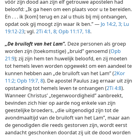
vóór zijn dood aan zijn elf getrouwe apostelen had
beloofd: „Ik ga heen om een plaats voor u te bereiden.
En . . . ik [kom] terug en zal u thuis bij mij ontvangen,
opdat ook gij moogt zijn waar ik ben.” —
Jo 14:2, 3;
Lu
19:12-23
; vgl.
2Ti 4:1,
8;
Opb 11:17, 18
.
„De bruiloft van het Lam”.
Deze personen als groep
worden zijn (toekomstige) „bruid” genoemd (
Opb
21:9
); zij zijn hem ten huwelijk beloofd, en zij moeten
tot hemels leven worden opgewekt om een aandeel te
kunnen hebben aan „de bruiloft van het Lam” (
2Kor
11:2;
Opb 19:7, 8
). De apostel Paulus zag ernaar uit zijn
opstanding tot hemels leven te ontvangen (
2Ti 4:8
).
Wanneer Christus’ „tegenwoordigheid” aanbreekt,
bevinden zich hier op aarde nog enkele van zijn
geestelijke broeders, „die uitgenodigd zijn tot de
avondmaaltijd van de bruiloft van het Lam”, maar aan
de genodigden die reeds gestorven zijn, wordt eerst
aandacht geschonken doordat zij uit de dood worden