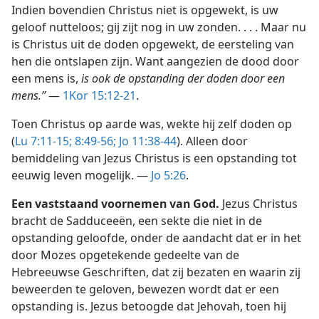
Indien bovendien Christus niet is opgewekt, is uw
geloof nutteloos; gij zijt nog in uw zonden. . . . Maar nu
is Christus uit de doden opgewekt, de eersteling van
hen die ontslapen zijn. Want aangezien de dood door
een mens is,
is ook de opstanding der doden door een
mens.”
—
1Kor 15:12-21
.
Toen Christus op aarde was, wekte hij zelf doden op
(
Lu 7:11-15;
8:49-56;
Jo 11:38-44
). Alleen door
bemiddeling van Jezus Christus is een opstanding tot
eeuwig leven mogelijk. —
Jo 5:26
.
Een vaststaand voornemen van God.
Jezus Christus
bracht de Sadduceeën, een sekte die niet in de
opstanding geloofde, onder de aandacht dat er in het
door Mozes opgetekende gedeelte van de
Hebreeuwse Geschriften, dat zij bezaten en waarin zij
beweerden te geloven, bewezen wordt dat er een
opstanding is. Jezus betoogde dat Jehovah, toen hij