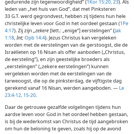
gedurende zijn tegenwoordigheid” (
1Kor 15:20,
23
). Als
leden van „het huis van God”, dat met Pinksteren
33 G.T. werd gegrondvest, hebben zij tijdens hun hele
christelijke leven voor God in het oordeel gestaan (
1Pe
4:17
). Zij zijn
„zekere
[lett.: „enige”] eerstelingen” (
Jak
1:18
,
Int;
Opb 14:4
). Jezus Christus kan vergeleken
worden met de eerstelingen van de gerstoogst, die de
Israëlieten op 16 Nisan als offer aanboden („Christus,
de eersteling”), en zijn geestelijke broeders als
„eerstelingen” („zekere eerstelingen”) kunnen
vergeleken worden met de eerstelingen van de
tarweoogst, die op de pinksterdag, de vijftigste dag
gerekend vanaf 16 Nisan, werden aangeboden. —
Le
23:4-12,
15-20
.
Daar de getrouwe gezalfde volgelingen tijdens hun
aardse leven voor God in het oordeel hebben gestaan,
is bij de wederkomst van Christus de tijd aangebroken
om hun de beloning te geven, zoals hij op de avond