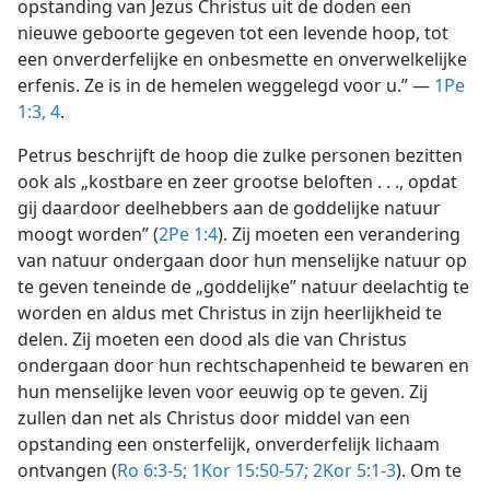
opstanding van Jezus Christus uit de doden een
nieuwe geboorte gegeven tot een levende hoop, tot
een onverderfelijke en onbesmette en onverwelkelijke
erfenis. Ze is in de hemelen weggelegd voor u.” —
1Pe
1:3, 4
.
Petrus beschrijft de hoop die zulke personen bezitten
ook als „kostbare en zeer grootse beloften . . ., opdat
gij daardoor deelhebbers aan de goddelijke natuur
moogt worden” (
2Pe 1:4
). Zij moeten een verandering
van natuur ondergaan door hun menselijke natuur op
te geven teneinde de „goddelijke” natuur deelachtig te
worden en aldus met Christus in zijn heerlijkheid te
delen. Zij moeten een dood als die van Christus
ondergaan door hun rechtschapenheid te bewaren en
hun menselijke leven voor eeuwig op te geven. Zij
zullen dan net als Christus door middel van een
opstanding een onsterfelijk, onverderfelijk lichaam
ontvangen (
Ro 6:3-5;
1Kor 15:50-57;
2Kor 5:1-3
). Om te