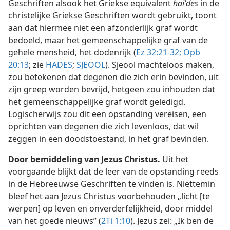
Geschriften alsook het Griekse equivalent
haiʹdes
in de
christelijke Griekse Geschriften wordt gebruikt, toont
aan dat hiermee niet een afzonderlijk graf wordt
bedoeld, maar het gemeenschappelijke graf van de
gehele mensheid, het dodenrijk (
Ez 32:21-32;
Opb
20:13
; zie
HADES
;
SJEOOL
). Sjeool machteloos maken,
zou betekenen dat degenen die zich erin bevinden, uit
zijn greep worden bevrijd, hetgeen zou inhouden dat
het gemeenschappelijke graf wordt geledigd.
Logischerwijs zou dit een opstanding vereisen, een
oprichten van degenen die zich levenloos, dat wil
zeggen in een doodstoestand, in het graf bevinden.
Door bemiddeling van Jezus Christus.
Uit het
voorgaande blijkt dat de leer van de opstanding reeds
in de Hebreeuwse Geschriften te vinden is. Niettemin
bleef het aan Jezus Christus voorbehouden „licht [te
werpen] op leven en onverderfelijkheid, door middel
van het goede nieuws” (
2Ti 1:10
). Jezus zei: „Ik ben de