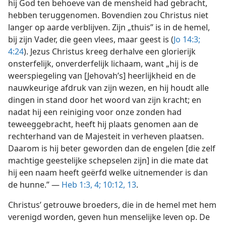
hij God ten behoeve van de mensheid had gebracht,
hebben teruggenomen. Bovendien zou Christus niet
langer op aarde verblijven. Zijn „thuis” is in de hemel,
bij zijn Vader, die geen vlees, maar geest is (
Jo 14:3;
4:24
). Jezus Christus kreeg derhalve een glorierijk
onsterfelijk, onverderfelijk lichaam, want „hij is de
weerspiegeling van [Jehovah’s] heerlijkheid en de
nauwkeurige afdruk van zijn wezen, en hij houdt alle
dingen in stand door het woord van zijn kracht; en
nadat hij een reiniging voor onze zonden had
teweeggebracht, heeft hij plaats genomen aan de
rechterhand van de Majesteit in verheven plaatsen.
Daarom is hij beter geworden dan de engelen [die zelf
machtige geestelijke schepselen zijn] in die mate dat
hij een naam heeft geërfd welke uitnemender is dan
de hunne.” —
Heb 1:3, 4;
10:12, 13
.
Christus’ getrouwe broeders, die in de hemel met hem
verenigd worden, geven hun menselijke leven op. De