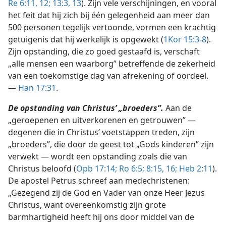
Re 6:11, 12;
13:3,
13
). Zijn vele verschijningen, en vooral
het feit dat hij zich bij één gelegenheid aan meer dan
500 personen tegelijk vertoonde, vormen een krachtig
getuigenis dat hij werkelijk is opgewekt (
1Kor 15:3-8
).
Zijn opstanding, die zo goed gestaafd is, verschaft
„alle mensen een waarborg” betreffende de zekerheid
van een toekomstige dag van afrekening of oordeel.
—
Han 17:31
.
De opstanding van Christus’ „broeders”.
Aan de
„geroepenen en uitverkorenen en getrouwen” —
degenen die in Christus’ voetstappen treden, zijn
„broeders”, die door de geest tot „Gods kinderen” zijn
verwekt — wordt een opstanding zoals die van
Christus beloofd (
Opb 17:14;
Ro 6:5;
8:15, 16;
Heb 2:11
).
De apostel Petrus schreef aan medechristenen:
„Gezegend zij de God en Vader van onze Heer Jezus
Christus, want overeenkomstig zijn grote
barmhartigheid heeft hij ons door middel van de