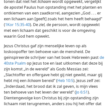
tonen dat niet het
lichaam
wordt opgewekt, vergelijkt
de apostel Paulus hun opstanding met het planten en
ontkiemen van een zaadkorrel, aangezien „God . . . er
een lichaam aan [geeft] zoals het hem heeft behaagd”
(
1Kor 15:35-40
). De
ziel,
de persoon, wordt opgewekt
met een lichaam dat geschikt is voor de omgeving
waarin God hem opwekt.
Jezus Christus gaf zijn menselijke leven op als
loskoopoffer ten behoeve van de mensheid. De
geïnspireerde schrijver van het boek Hebreeën past
de
40ste Psalm
op Jezus toe en laat uitkomen dat deze bij
zijn komst „in de wereld” als Gods Messias zei:
„Slachtoffer en offergave hebt gij niet gewild, maar gij
hebt mij een
lichaam
bereid” (
Heb 10:5
). Jezus zelf zei:
„Inderdaad, het brood dat ik zal geven, is mijn vlees
ten behoeve van het leven der wereld” (
Jo 6:51
).
Dientengevolge kon Christus bij zijn opstanding zijn
lichaam niet terugnemen, anders zou hij het offer dat