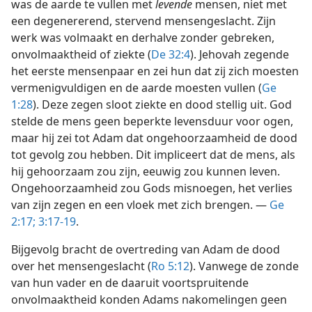
was de aarde te vullen met
levende
mensen, niet met
een degenererend, stervend mensengeslacht. Zijn
werk was volmaakt en derhalve zonder gebreken,
onvolmaaktheid of ziekte (
De 32:4
). Jehovah zegende
het eerste mensenpaar en zei hun dat zij zich moesten
vermenigvuldigen en de aarde moesten vullen (
Ge
1:28
). Deze zegen sloot ziekte en dood stellig uit. God
stelde de mens geen beperkte levensduur voor ogen,
maar hij zei tot Adam dat ongehoorzaamheid de dood
tot gevolg zou hebben. Dit impliceert dat de mens, als
hij gehoorzaam zou zijn, eeuwig zou kunnen leven.
Ongehoorzaamheid zou Gods misnoegen, het verlies
van zijn zegen en een vloek met zich brengen. —
Ge
2:17;
3:17-19
.
Bijgevolg bracht de overtreding van Adam de dood
over het mensengeslacht (
Ro 5:12
). Vanwege de zonde
van hun vader en de daaruit voortspruitende
onvolmaaktheid konden Adams nakomelingen geen