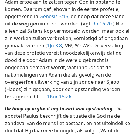
Adam ertoe aan te zetten tegen God in opstand te
komen. Daarom gaf Jehovah in de eerste profetie,
opgetekend in
Genesis 3:15
, de hoop dat deze Slang
uit de weg geruimd zou worden. (Vgl.
Ro 16:20
.) Niet
alleen zal Satans kop vermorzeld worden, maar ook al
zijn werken zullen verbroken, vernietigd of ongedaan
gemaakt worden (
1Jo 3:8
,
NW; PC; WV
). De vervulling
van deze profetie vereist noodzakelijkerwijs dat de
dood die door Adam in de wereld gebracht is
ongedaan gemaakt wordt, wat inhoudt dat de
nakomelingen van Adam die als gevolg van de
overgeërfde uitwerking van zijn zonde naar Sjeool
(Hades) zijn gegaan, door een opstanding worden
teruggebracht. —
1Kor 15:26
.
De hoop op vrijheid impliceert een opstanding.
De
apostel Paulus beschrijft de situatie die God na de
zondeval van de mens liet bestaan, en het uiteindelijke
doel dat Hij daarmee beoogde, als volgt: „Want de