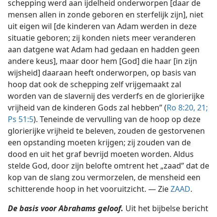
schepping werd aan ijdelheid onderworpen [daar de
mensen allen in zonde geboren en sterfelijk zijn], niet
uit eigen wil [de kinderen van Adam werden in deze
situatie geboren; zij konden niets meer veranderen
aan datgene wat Adam had gedaan en hadden geen
andere keus], maar door hem [God] die haar [in zijn
wijsheid] daaraan heeft onderworpen, op basis van
hoop dat ook de schepping zelf vrijgemaakt zal
worden van de slavernij des verderfs en de glorierijke
vrijheid van de kinderen Gods zal hebben” (
Ro 8:20, 21;
Ps 51:5
). Teneinde de vervulling van de hoop op deze
glorierijke vrijheid te beleven, zouden de gestorvenen
een opstanding moeten krijgen; zij zouden van de
dood en uit het graf bevrijd moeten worden. Aldus
stelde God, door zijn belofte omtrent het „zaad” dat de
kop van de slang zou vermorzelen, de mensheid een
schitterende hoop in het vooruitzicht. — Zie
ZAAD
.
De basis voor Abrahams geloof.
Uit het bijbelse bericht