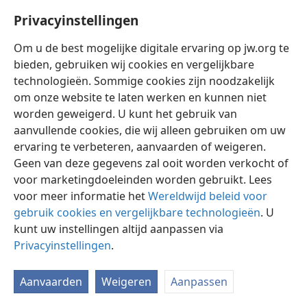
’De rechtvaardigen en de onrechtvaardigen’.
De
Privacyinstellingen
apostel Paulus zei tot een groep joden die ook de
hoop op een opstanding koesterden, dat „er een
Om u de best mogelijke digitale ervaring op jw.org te
opstanding zal zijn van zowel de rechtvaardigen als de
bieden, gebruiken wij cookies en vergelijkbare
onrechtvaardigen”. —
Han 24:15
.
technologieën. Sommige cookies zijn noodzakelijk
om onze website te laten werken en kunnen niet
De bijbel maakt duidelijk wie „de rechtvaardigen” zijn.
worden geweigerd. U kunt het gebruik van
Allereerst worden degenen die een hemelse
aanvullende cookies, die wij alleen gebruiken om uw
opstanding zullen krijgen, rechtvaardig verklaard. —
ervaring te verbeteren, aanvaarden of weigeren.
Ro 8:28-30
.
Geen van deze gegevens zal ooit worden verkocht of
Vervolgens worden in de bijbel getrouwe mensen uit
voor marketingdoeleinden worden gebruikt. Lees
de oudheid, zoals Abraham, rechtvaardig genoemd
voor meer informatie het
Wereldwijd beleid voor
(
gebruik cookies en vergelijkbare technologieën
Ge 15:6;
Jak 2:21
). Veel van deze personen worden in
. U
Hebreeën hoofdstuk 11
kunt uw instellingen altijd aanpassen via
opgesomd, en over hen zegt
de schrijver: „En toch hebben al dezen, ofschoon er
Privacyinstellingen
.
door hun geloof getuigenis ten aanzien van hen werd
afgelegd, de vervulling van de belofte niet verkregen,
Aanvaarden
Weigeren
Aanpassen
daar God iets beters voor ons [door de geest