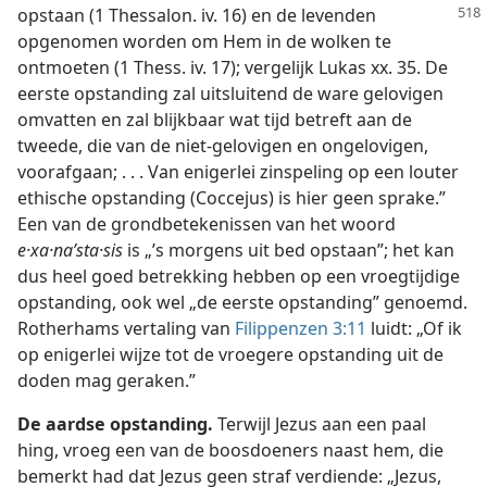
opstaan (1 Thessalon. iv. 16) en de levenden
opgenomen worden om Hem in de wolken te
ontmoeten (1 Thess. iv. 17); vergelijk Lukas xx. 35. De
eerste opstanding zal uitsluitend de ware gelovigen
omvatten en zal blijkbaar wat tijd betreft aan de
tweede, die van de niet-gelovigen en ongelovigen,
voorafgaan; . . . Van enigerlei zinspeling op een louter
ethische opstanding (Coccejus) is hier geen sprake.”
Een van de grondbetekenissen van het woord
e·xa·naʹsta·sis
is „’s morgens uit bed opstaan”; het kan
dus heel goed betrekking hebben op een vroegtijdige
opstanding, ook wel „de eerste opstanding” genoemd.
Rotherhams vertaling van
Filippenzen 3:11
luidt: „Of ik
op enigerlei wijze tot de vroegere opstanding uit de
doden mag geraken.”
De aardse opstanding.
Terwijl Jezus aan een paal
hing, vroeg een van de boosdoeners naast hem, die
bemerkt had dat Jezus geen straf verdiende: „Jezus,