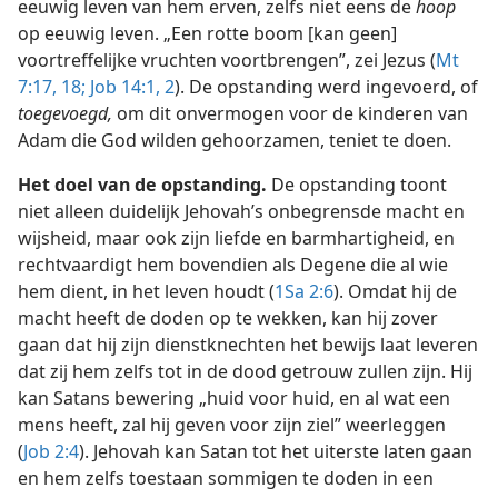
eeuwig leven van hem erven, zelfs niet eens de
hoop
op eeuwig leven. „Een rotte boom [kan geen]
voortreffelijke vruchten voortbrengen”, zei Jezus (
Mt
7:17, 18;
Job 14:1, 2
). De opstanding werd ingevoerd, of
toegevoegd,
om dit onvermogen voor de kinderen van
Adam die God wilden gehoorzamen, teniet te doen.
Het doel van de opstanding.
De opstanding toont
niet alleen duidelijk Jehovah’s onbegrensde macht en
wijsheid, maar ook zijn liefde en barmhartigheid, en
rechtvaardigt hem bovendien als Degene die al wie
hem dient, in het leven houdt (
1Sa 2:6
). Omdat hij de
macht heeft de doden op te wekken, kan hij zover
gaan dat hij zijn dienstknechten het bewijs laat leveren
dat zij hem zelfs tot in de dood getrouw zullen zijn. Hij
kan Satans bewering „huid voor huid, en al wat een
mens heeft, zal hij geven voor zijn ziel” weerleggen
(
Job 2:4
). Jehovah kan Satan tot het uiterste laten gaan
en hem zelfs toestaan sommigen te doden in een