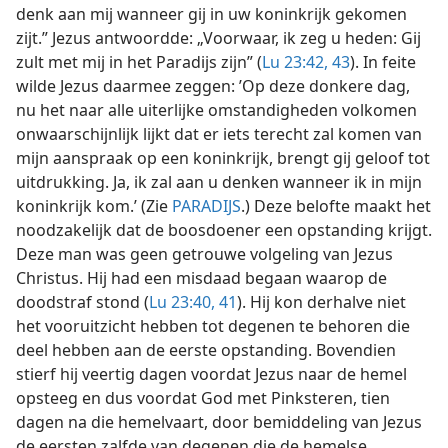
denk aan mij wanneer gij in uw koninkrijk gekomen
zijt.” Jezus antwoordde: „Voorwaar, ik zeg u heden: Gij
zult met mij in het Paradijs zijn” (
Lu 23:42, 43
). In feite
wilde Jezus daarmee zeggen: ’Op deze donkere dag,
nu het naar alle uiterlijke omstandigheden volkomen
onwaarschijnlijk lijkt dat er iets terecht zal komen van
mijn aanspraak op een koninkrijk, brengt gij geloof tot
uitdrukking. Ja, ik zal aan u denken wanneer ik in mijn
koninkrijk kom.’ (Zie
PARADIJS
.) Deze belofte maakt het
noodzakelijk dat de boosdoener een opstanding krijgt.
Deze man was geen getrouwe volgeling van Jezus
Christus. Hij had een misdaad begaan waarop de
doodstraf stond (
Lu 23:40, 41
). Hij kon derhalve niet
het vooruitzicht hebben tot degenen te behoren die
deel hebben aan de eerste opstanding. Bovendien
stierf hij veertig dagen voordat Jezus naar de hemel
opsteeg en dus voordat God met Pinksteren, tien
dagen na die hemelvaart, door bemiddeling van Jezus
de eersten zalfde van degenen die de hemelse