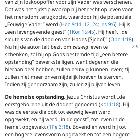
van zijn loskoopoffer voor zijn Vader was verschenen.
Dat was het tijdstip waarop hij het recht op leven voor
het mensdom terugkocht, waardoor hij de potentiële
„Eeuwige Vader” werd (
Heb 9:11, 12,
24;
Jes 9:6
). Hij is
„een levengevende geest” (
1Kor 15:45
). Hij heeft „de
sleutels van de dood en van Hades [Sjeool]” (
Opb 1:18
).
Nu hij de autoriteit
bezit om
eeuwig
leven te
schenken, zal hij op Gods bestemde tijd „een betere
opstanding” bewerkstelligen, want degenen die
hieraan deel hebben, zullen eeuwig kunnen leven; zij
zullen niet meer onvermijdelijk hoeven te sterven.
Indien zij gehoorzaam zijn, zullen zij blijven leven.
De hemelse opstanding.
Jezus Christus wordt „de
eerstgeborene uit de doden” genoemd (
Kol 1:18
). Hij
was de eerste die ooit tot eeuwig leven werd
opgewekt, en hij werd „in de geest”, tot leven in de
hemel, opgewekt (
1Pe 3:18
). Bovendien werd hij tot
een hogere levensvorm opgewekt en tot een hogere