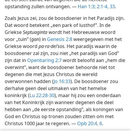
opstanding zullen ontvangen. —
Han 1:3;
2:1-4,
33
.
Zoals Jezus zei, zou de boosdoener in het Paradijs zijn.
Dat woord betekent „een park of lusthof”. In de
Griekse
Septuaginta
wordt het Hebreeuwse woord
voor „tuin” (
gan
) in
Genesis 2:8
weergegeven met het
Griekse woord
pa·ra·deiʹsos.
Het paradijs waarin de
boosdoener zal zijn, zou niet „het paradijs van God”
zijn dat in
Openbaring 2:7
wordt beloofd aan „hem die
overwint”, want de boosdoener behoorde niet tot
degenen die met Jezus Christus de wereld
overwonnen hadden (
Jo 16:33
). De boosdoener zou
derhalve geen deel uitmaken van het hemelse
koninkrijk (
Lu 22:28-30
), maar hij zou een onderdaan
van het Koninkrijk zijn wanneer degenen die deel
hebben aan „de eerste opstanding”, als koningen van
God en Christus op tronen zouden zitten om met
Christus 1000 jaar te regeren. —
Opb 20:4,
6
.