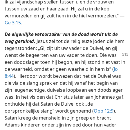
ik zal vijandschap stellen tussen u en de vrouw en
tussen uw zaad en haar zaad. Hij zal u in de kop
vermorzelen en gij zult hem in de hiel vermorzelen.” —
Ge 3:15
.
De eigenlijke veroorzaker van de dood wordt uit de
weg geruimd.
Jezus zei tot de religieuze joden die hem
tegenstonden: „Gij zijt uit uw vader de Duivel, en gij
wenst de begeerten van uw vader
te doen. Die was
een doodslager toen hij begon, en hij stond niet vast in
de waarheid, omdat er geen waarheid in hem is” (
Jo
8:44
). Hierdoor wordt bewezen dat het de Duivel was
die via de slang sprak en dat hij vanaf het begin van
zijn leugenachtige, duivelse loopbaan een doodslager
was. In het visioen dat Christus later aan Johannes gaf,
onthulde hij dat Satan de Duivel ook „de
oorspronkelijke slang” wordt genoemd (
Opb 12:9
).
Satan kreeg de mensheid in zijn greep en bracht
Adams kinderen onder zijn invloed door hun vader