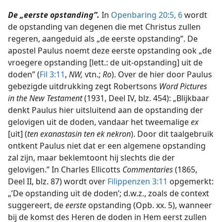
De „eerste opstanding”.
In
Openbaring 20:5, 6
wordt
de opstanding van degenen die met Christus zullen
regeren, aangeduid als „de eerste opstanding”. De
apostel Paulus noemt deze eerste opstanding ook „de
vroegere opstanding [lett.: de uit-opstanding] uit de
doden” (
Fil 3:11
,
NW,
vtn.;
Ro
). Over de hier door Paulus
gebezigde uitdrukking zegt Robertsons
Word Pictures
in the New Testament
(1931, Deel IV, blz. 454): „Blijkbaar
denkt Paulus hier uitsluitend aan de opstanding der
gelovigen uit de doden, vandaar het tweemalige
ex
[uit] (
ten exanastasin ten ek nekron
). Door dit taalgebruik
ontkent Paulus niet dat er een algemene opstanding
zal zijn, maar beklemtoont hij slechts die der
gelovigen.” In Charles Ellicotts
Commentaries
(1865,
Deel II, blz. 87) wordt over
Filippenzen 3:11
opgemerkt:
„’De opstanding uit de doden’; d.w.z., zoals de context
suggereert, de
eerste
opstanding (Opb. xx. 5), wanneer
bij de komst des Heren de doden in Hem eerst zullen