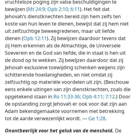
vruchteloze poging zijn valse beschuldigingen te
bewijzen (
Mt 24:9;
Opb 2:10;
6:11
). Het feit dat
Jehovah’s dienstknechten bereid zijn hem zelfs ten
koste van hun leven te dienen, bewijst dat zij hem niet
uit zelfzuchtige beweegredenen, maar uit liefde
dienen (
Opb 12:11
). Zij bewijzen daardoor tevens dat
zij Hem erkennen als de Almachtige, de Universele
Soeverein en de God van liefde, die in staat is hen uit
de dood op te wekken. Zij bewijzen daardoor dat zij
Jehovah exclusieve toewijding schenken wegens zijn
schitterende hoedanigheden, en niet omdat zij
zelfzuchtig op materiële voordelen uit zijn. (Beschouw
eens enkele uitingen van zijn dienstknechten, zoals die
opgetekend staan in
Ro 11:33-36;
Opb 4:11;
7:12
.) Door
de opstanding zorgt Jehovah er ook voor dat zijn aan
Adam bekendgemaakte voornemen met betrekking
tot de aarde verwezenlijkt wordt. —
Ge 1:28
.
Onontbeerlijk voor het geluk van de mensheid.
De