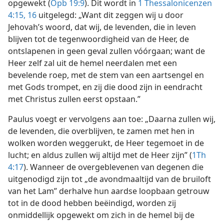
opgewekt (
Opb 19:9
). Dit wordt in
1 Thessalonicenzen
4:15, 16
uitgelegd: „Want dit zeggen wij u door
Jehovah’s woord, dat wij, de levenden, die in leven
blijven tot de tegenwoordigheid van de Heer, de
ontslapenen in geen geval zullen vóórgaan; want de
Heer zelf zal uit de hemel neerdalen met een
bevelende roep, met de stem van een aartsengel en
met Gods trompet, en zij die dood zijn in eendracht
met Christus zullen eerst opstaan.”
Paulus voegt er vervolgens aan toe: „Daarna zullen wij,
de levenden, die overblijven, te zamen met hen in
wolken worden weggerukt, de Heer tegemoet in de
lucht; en aldus zullen wij altijd met de Heer zijn” (
1Th
4:17
). Wanneer de overgeblevenen van degenen die
uitgenodigd zijn tot „de avondmaaltijd van de bruiloft
van het Lam” derhalve hun aardse loopbaan getrouw
tot in de dood hebben beëindigd, worden zij
onmiddellijk opgewekt om zich in de hemel bij de