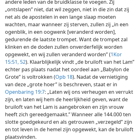
andere leden van de bruidklasse te voegen. Zij
„ontslapen” niet, dat wil zeggen, niet in die zin dat zij
net als de apostelen in een lange slaap moeten
wachten, maar wanneer zij sterven, zullen zij „in een
ogenblik, in een oogwenk [veranderd worden],
gedurende de laatste trompet. Want de trompet zal
klinken en de doden zullen onverderfelijk worden
opgewekt, en wij zullen veranderd worden” (
1Kor
15:51, 52
). Klaarblijkelijk vindt „de bruiloft van het Lam”
echter pas plaats nadat het oordeel aan „Babylon de
Grote” is voltrokken (
Opb 18
). Nadat de vernietiging
van deze „grote hoer” is beschreven, staat er in
Openbaring 19:7
: „Laten wij ons verheugen en verrukt
zijn, en laten wij hem de heerlijkheid geven, want de
bruiloft van het Lam is aangebroken en zijn vrouw
heeft zich gereedgemaakt.” Wanneer alle 144.000 ten
slotte goedgekeurd en als getrouwen „verzegeld” zijn
en tot leven in de hemel zijn opgewekt, kan de bruiloft
plaatsvinden.