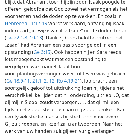
blijkt dat Abraham, toen hij zijn zoon Isaäk poogde te
offeren, geloofde dat God zowel het vermogen als het
voornemen had de doden op te wekken. En zoals in
Hebreeën 11:17-19
wordt verklaard, ontving hij Isaäk
inderdaad „bij wijze van illustratie” uit de doden terug
(
Ge 22:1-3,
10-13
). Dank zij Gods belofte omtrent het
„zaad” had Abraham een basis voor geloof in een
opstanding (
Ge 3:15
). Ook hadden hij en Sara reeds
iets meegemaakt wat met een opstanding te
vergelijken was, namelijk dat hun
voortplantingsvermogen weer tot leven was gebracht
(
Ge 18:9-11;
21:1, 2,
12;
Ro 4:19-21
). Job bracht een
soortgelijk geloof tot uitdrukking toen hij tijdens het
verschrikkelijke lijden dat hij onderging, uitriep: „O, dat
gij mij in Sjeool zoudt verbergen, . . . dat gij mij een
tijdslimiet zoudt stellen en aan mij zoudt denken! Kan
een fysiek sterke man als hij sterft opnieuw leven? . . .
Gij zult roepen, en ikzelf zal u antwoorden. Naar het
werk van uw handen zult gij een vurig verlangen