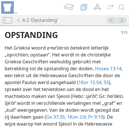
it-2 ‘Opstanding’
OPSTANDING
Het Griekse woord
a·naʹsta·sis
betekent letterlijk
„oprichten; opstaan”. Het wordt in de christelijke
Griekse Geschriften veelvuldig gebruikt met
betrekking tot de opstanding der doden.
Hosea 13:14
,
een tekst uit de Hebreeuwse Geschriften die door de
apostel Paulus werd aangehaald (
1Kor 15:54, 55
),
spreekt over het tenietdoen van de dood en het
nkrijk 1982
machteloos maken van Sjeool (Hebr.:
sjeʼōlʹ;
Gr.:
haiʹdes
).
Sjeʼōlʹ
wordt in verschillende vertalingen met „graf” en
nkrijk 1954
„kuil” weergegeven. Van de doden wordt gezegd dat
zij daarheen gaan (
Ge 37:35;
1Kon 2:6;
Pr 9:10
). De
nkrijk 1982
wijze waarop het woord Sjeool in de Hebreeuwse