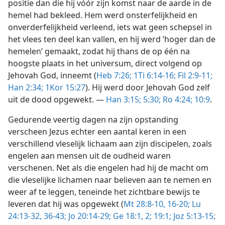
positie dan die hij vóór zijn komst naar de aarde in de
hemel had bekleed. Hem werd onsterfelijkheid en
onverderfelijkheid verleend, iets wat geen schepsel in
het vlees ten deel kan vallen, en hij werd ’hoger dan de
hemelen’ gemaakt, zodat hij thans de op één na
hoogste plaats in het universum, direct volgend op
Jehovah God, inneemt (
Heb 7:26;
1Ti 6:14-16;
Fil 2:9-11;
Han 2:34;
1Kor 15:27
). Hij werd door Jehovah God zelf
uit de dood opgewekt. —
Han 3:15;
5:30;
Ro 4:24;
10:9
.
Gedurende veertig dagen na zijn opstanding
verscheen Jezus echter een aantal keren in een
verschillend vleselijk lichaam aan zijn discipelen, zoals
engelen aan mensen uit de oudheid waren
verschenen. Net als die engelen had hij de macht om
die vleselijke lichamen naar believen aan te nemen en
weer af te leggen, teneinde het zichtbare bewijs te
leveren dat hij was opgewekt (
Mt 28:8-10,
16-20;
Lu
24:13-32,
36-43;
Jo 20:14-29;
Ge 18:1, 2;
19:1;
Joz 5:13-15;