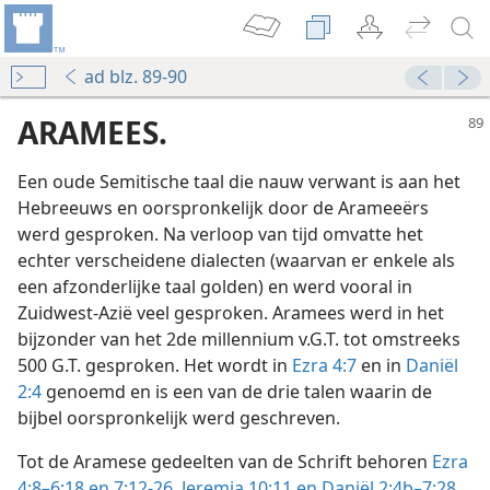
ad blz. 89-90
ARAMEES.
Een oude Semitische taal die nauw verwant is aan het
Hebreeuws en oorspronkelijk door de Arameeërs
werd gesproken. Na verloop van tijd omvatte het
echter verscheidene dialecten (waarvan er enkele als
een afzonderlijke taal golden) en werd vooral in
Zuidwest-Azië veel gesproken. Aramees werd in het
bijzonder van het 2de millennium v.G.T. tot omstreeks
500 G.T. gesproken. Het wordt in
Ezra 4:7
en in
Daniël
2:4
genoemd en is een van de drie talen waarin de
bijbel oorspronkelijk werd geschreven.
Tot de Aramese gedeelten van de Schrift behoren
Ezra
4:8–6:18 en
7:12-26,
Jeremia 10:11 en
Daniël 2:4b–7:28
.