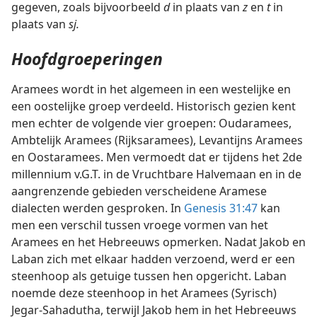
gegeven, zoals bijvoorbeeld
d
in plaats van
z
en
t
in
plaats van
sj.
Hoofdgroeperingen
Aramees wordt in het algemeen in een westelijke en
een oostelijke groep verdeeld. Historisch gezien kent
men echter de volgende vier groepen: Oudaramees,
Ambtelijk Aramees (Rijksaramees), Levantijns Aramees
en Oostaramees. Men vermoedt dat er tijdens het 2de
millennium v.G.T. in de Vruchtbare Halvemaan en in de
aangrenzende gebieden verscheidene Aramese
dialecten werden gesproken. In
Genesis 31:47
kan
men een verschil tussen vroege vormen van het
Aramees en het Hebreeuws opmerken. Nadat Jakob en
Laban zich met elkaar hadden verzoend, werd er een
steenhoop als getuige tussen hen opgericht. Laban
noemde deze steenhoop in het Aramees (Syrisch)
Jegar-Sahadutha, terwijl Jakob hem in het Hebreeuws