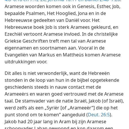
Aramese woorden komen ook in Genesis, Esther, Job,
bepaalde Psalmen, Het Hooglied, Jona en in de
Hebreeuwse gedeelten van Daniël voor. Het
Hebreeuwse boek Job is sterk Aramees gekleurd, en
Ezechiël vertoont Aramese invloed. In de christelijke
Griekse Geschriften treft men tal van Aramese
eigennamen en soortnamen aan. Vooral in de
Evangeliën van Markus en Mattheüs komen Aramese
uitdrukkingen voor.
Dit alles is niet verwonderlijk, want de Hebreeën
stonden in de loop van hun in de bijbel opgetekende
geschiedenis steeds in nauw contact met de
Arameeërs en waren goed vertrouwd met de Aramese
taal. De stamvader van de natie Israël, Jakob (of Israël),
werd zelfs als een „Syriër [of „Arameeër”] die op het
punt stond om te komen” aangeduid (
Deut. 26:5
).
Jakob had 20 jaar lang in Aram bij zijn Aramese
schoonvader Laban gewoond en kon daarom een