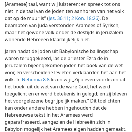
[Aramese] taal, want wij luisteren; en spreek tot ons
niet in de taal van de joden ten aanhoren van het volk
dat op de muur is” (
Jes. 36:11;
2 Kon. 18:26
). De
beambten van Juda verstonden Aramees of Syrisch,
maar het gewone volk onder de destijds in Jeruzalem
wonende Hebreeën klaarblijkelijk niet.
Jaren nadat de joden uit Babylonische ballingschap
waren teruggekeerd, las de priester Ezra de in
Jeruzalem bijeengekomen joden het boek van de wet
voor, en verscheidene levieten verklaarden het aan het
volk. In
Nehemia 8:8
lezen wij: „Zij bleven voorlezen uit
het boek, uit de wet van de ware God, het werd
toegelicht en er werd betekenis in gelegd; en zij bleven
het voorgelezene begrijpelijk maken.” Dit toelichten
kan onder andere hebben ingehouden dat de
Hebreeuwse tekst in het Aramees werd
geparafraseerd, aangezien de Hebreeën zich in
Babylon mogelijk het Aramees eigen hadden gemaakt.