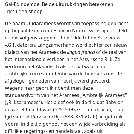
Gal-Ed noemde. Beide uitdrukkingen betekenen
„getuigenishoop”.
De naam Oudaramees wordt van toepassing gebracht
op bepaalde inscripties die in Noord-Syrië zijn ontdekt
en die volgens zeggen uit de 10de tot de 8ste eeuw
v.G.T. dateren. Langzamerhand werd echter een nieuw
dialect van het Aramees de
lingua franca
of de taal van
het internationale verkeer in het Assyrische Rijk. Ze
verdrong het Akkadisch als de taal waarin de
ambtelijke correspondentie van de heersers met de
afgelegen gebieden van het rijk werd gevoerd.
Wegens haar gebruik noemt men deze
standaardvorm van het Aramees „Ambtelijk Aramees”
(„Rijksaramees”). Het bleef ook in de tijd dat Babylon
de wereldmacht was (625–539 v.G.T.) en daarna, in de
tijd van het Perzische Rijk (538–331 v.G.T.), in gebruik.
Vooral in die tijd genoot het een wijde verbreiding als
officiële regerings- en handelstaal, zoals uit