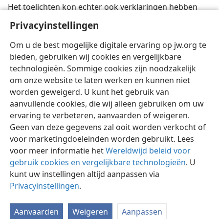
Het toelichten kon echter ook verklaringen hebben
omvat, opdat de joden, zelfs wanneer zij Hebreeuws
Privacyinstellingen
verstonden, de diepe betekenis van het voorgelezene
konden begrijpen.
Om u de best mogelijke digitale ervaring op jw.org te
bieden, gebruiken wij cookies en vergelijkbare
technologieën. Sommige cookies zijn noodzakelijk
om onze website te laten werken en kunnen niet
worden geweigerd. U kunt het gebruik van
aanvullende cookies, die wij alleen gebruiken om uw
ervaring te verbeteren, aanvaarden of weigeren.
Geen van deze gegevens zal ooit worden verkocht of
voor marketingdoeleinden worden gebruikt. Lees
voor meer informatie het
Wereldwijd beleid voor
gebruik cookies en vergelijkbare technologieën
. U
kunt uw instellingen altijd aanpassen via
Privacyinstellingen
.
Aanvaarden
Weigeren
Aanpassen