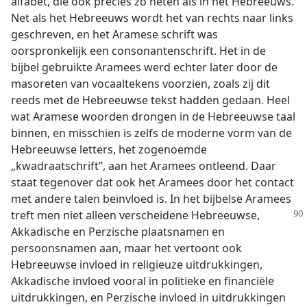
alfabet, die ook precies zo heten als in het Hebreeuws.
Net als het Hebreeuws wordt het van rechts naar links
geschreven, en het Aramese schrift was
oorspronkelijk een consonantenschrift. Het in de
bijbel gebruikte Aramees werd echter later door de
masoreten van vocaaltekens voorzien, zoals zij dit
reeds met de Hebreeuwse tekst hadden gedaan. Heel
wat Aramese woorden drongen in de Hebreeuwse taal
binnen, en misschien is zelfs de moderne vorm van de
Hebreeuwse letters, het zogenoemde
„kwadraatschrift”, aan het Aramees ontleend. Daar
staat tegenover dat ook het Aramees door het contact
met andere talen beïnvloed is. In het bijbelse Aramees
treft
men niet alleen verscheidene Hebreeuwse,
Akkadische en Perzische plaatsnamen en
persoonsnamen aan, maar het vertoont ook
Hebreeuwse invloed in religieuze uitdrukkingen,
Akkadische invloed vooral in politieke en financiële
uitdrukkingen, en Perzische invloed in uitdrukkingen