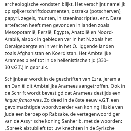
archeologische vondsten blijkt. Het verschijnt namelijk
op spijkerschriftdocumenten, ostraka (potscherven),
papyri, zegels, munten, in steeninscripties, enz. Deze
artefacten heeft men gevonden in landen zoals
Mesopotamië, Perzië, Egypte, Anatolië en Noord-
Arabië, alsook in gebieden ver in het N. zoals het
Oeralgebergte en in ver in het O. liggende landen
zoals Afghanistan en Koerdistan. Het Ambtelijke
Aramees bleef tot in de hellenistische tijd (330–
30 v.G.T.) in gebruik.
Schijnbaar wordt in de geschriften van Ezra, Jeremia
en Daniël dit Ambtelijke Aramees aangetroffen. Ook in
de Schrift wordt bevestigd dat Aramees destijds een
lingua franca
was. Zo deed in de 8ste eeuw v.G.T. een
gevolmachtigde woordvoerder van koning Hizkia van
Juda een beroep op Rabsake, de vertegenwoordiger
van de Assyrische koning Sanherib, met de woorden:
„Spreek alstublieft tot uw knechten in de Syrische