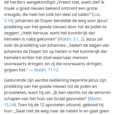
de herders aangekondigd: „Vreest niet, want ziet! ik
maak u goed nieuws bekend omtrent een grote
vreugde, die heel het volk ten deel zal vallen” (
Luk.
2:10
). Johannes de Doper bereidde de weg voor Jezus’
prediking van het goede nieuws door tot de joden te
zeggen: „Hebt berouw, want het koninkrijk der
hemelen is nabij gekomen” (
Matth. 3:1, 2
). Jezus zei
over de prediking van Johannes: „Sedert de dagen van
Johannes de Doper tot op heden is het koninkrijk der
hemelen echter het doel waarnaar mensen
voorwaarts dringen, en zij die voorwaarts dringen,
grijpen het.” —
Matth. 11:12
.
Gedurende zijn aardse bediening beperkte Jezus zijn
prediking van het goede nieuws tot de joden en
proselieten, want hij zei: „Ik ben slechts tot de verloren
schapen van het huis van Israël gezonden” (
Matth.
15:24
). Toen hij de 12 apostelen uitzond, gebood hij
hun: „Slaat niet de weg naar de natiën in en gaat geen