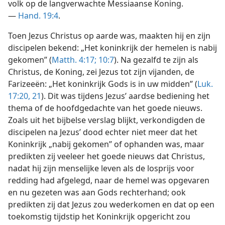
volk op de langverwachte Messiaanse Koning.
—
Hand. 19:4
.
Toen Jezus Christus op aarde was, maakten hij en zijn
discipelen bekend: „Het koninkrijk der hemelen is nabij
gekomen” (
Matth. 4:17;
10:7
). Na gezalfd te zijn als
Christus, de Koning, zei Jezus tot zijn vijanden, de
Farizeeën: „Het koninkrijk Gods is in uw midden” (
Luk.
17:20, 21
). Dit was tijdens Jezus’ aardse bediening het
thema of de hoofdgedachte van het goede nieuws.
Zoals uit het bijbelse verslag blijkt, verkondigden de
discipelen na Jezus’ dood echter niet meer dat het
Koninkrijk „nabij gekomen” of ophanden was, maar
predikten zij veeleer het goede nieuws dat Christus,
nadat hij zijn menselijke leven als de losprijs voor
redding had afgelegd, naar de hemel was opgevaren
en nu gezeten was aan Gods rechterhand; ook
predikten zij dat Jezus zou wederkomen en dat op een
toekomstig tijdstip het Koninkrijk opgericht zou