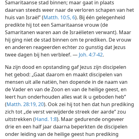
Samaritaanse stad binnen; maar gaat in plaats
daarvan steeds weer naar de verloren schapen van het
huis van Israël” (
Matth. 10:5, 6
). Bij één gelegenheid
predikte hij tot een Samaritaanse vrouw (de
Samaritanen waren aan de Israëlieten verwant). Maar
hij ging niet de stad binnen om te prediken. De vrouw
en anderen reageerden echter zo gunstig dat Jezus
twee dagen bij hen verbleef. —
Joh. 4:7-42
.
Na zijn dood en opstanding gaf Jezus zijn discipelen
het gebod: „Gaat daarom en maakt discipelen van
mensen uit alle natiën, hen dopende in de naam van
de Vader en van de Zoon en van de heilige geest, en
leert hun onderhouden alles wat ik u geboden heb”
(
Matth. 28:19, 20
). Ook zei hij tot hen dat hun prediking
zich tot „de verst verwijderde streek der aarde” zou
uitstrekken (
Hand. 1:8
). Maar gedurende ongeveer
drie en een half jaar daarna beperkten de discipelen
onder leiding van de heilige geest hun prediking