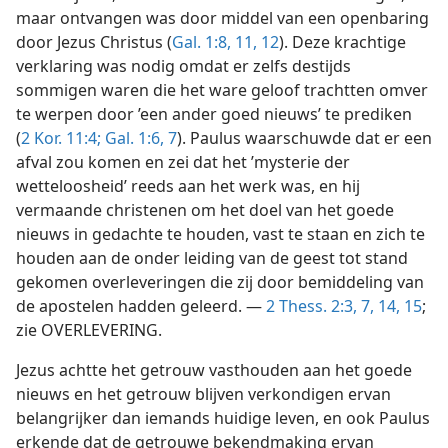
maar ontvangen was door middel van een openbaring
door Jezus Christus (
Gal. 1:8,
11, 12
). Deze krachtige
verklaring was nodig omdat er zelfs destijds
sommigen waren die het ware geloof trachtten omver
te werpen door ’een ander goed nieuws’ te prediken
(
2 Kor. 11:4;
Gal. 1:6, 7
). Paulus waarschuwde dat er een
afval zou komen en zei dat het ’mysterie der
wetteloosheid’ reeds aan het werk was, en hij
vermaande christenen om het doel van het goede
nieuws in gedachte te houden, vast te staan en zich te
houden aan de onder leiding van de geest tot stand
gekomen overleveringen die zij door bemiddeling van
de apostelen hadden geleerd. —
2 Thess. 2:3,
7,
14, 15
;
zie OVERLEVERING.
Jezus achtte het getrouw vasthouden aan het goede
nieuws en het getrouw blijven verkondigen ervan
belangrijker dan iemands huidige leven, en ook Paulus
erkende dat de getrouwe bekendmaking ervan