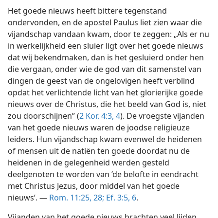
Het goede nieuws heeft bittere tegenstand
ondervonden, en de apostel Paulus liet zien waar die
vijandschap vandaan kwam, door te zeggen: „Als er nu
in werkelijkheid een sluier ligt over het goede nieuws
dat wij bekendmaken, dan is het gesluierd onder hen
die vergaan, onder wie de god van dit samenstel van
dingen de geest van de ongelovigen heeft verblind
opdat het verlichtende licht van het glorierijke goede
nieuws over de Christus, die het beeld van God is, niet
zou doorschijnen” (
2 Kor. 4:3, 4
). De vroegste vijanden
van het goede nieuws waren de joodse religieuze
leiders. Hun vijandschap kwam evenwel de heidenen
of mensen uit de natiën ten goede doordat nu de
heidenen in de gelegenheid werden gesteld
deelgenoten te worden van ’de belofte in eendracht
met Christus Jezus, door middel van het goede
nieuws’. —
Rom. 11:25,
28;
Ef. 3:5, 6
.
Vijanden van het goede nieuws brachten veel lijden