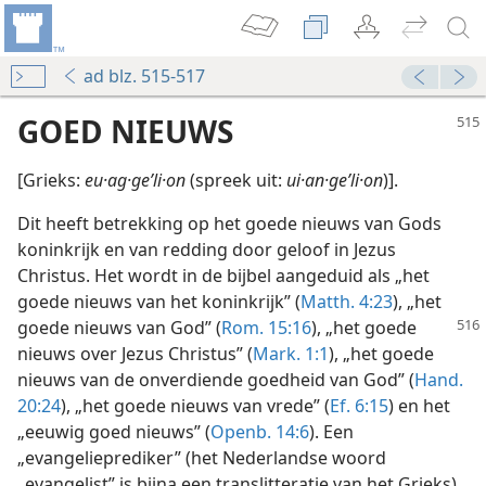
ad blz. 515-517
GOED NIEUWS
[Grieks:
eu·ag·geʹli·on
(spreek uit:
ui·an·geʹli·on
)].
Dit heeft betrekking op het goede nieuws van Gods
koninkrijk en van redding door geloof in Jezus
Christus. Het wordt in de bijbel aangeduid als „het
goede nieuws van het koninkrijk” (
Matth. 4:23
), „het
goede nieuws van God”
(
Rom. 15:16
), „het goede
nieuws over Jezus Christus” (
Mark. 1:1
), „het goede
nieuws van de onverdiende goedheid van God” (
Hand.
20:24
), „het goede nieuws van vrede” (
Ef. 6:15
) en het
„eeuwig goed nieuws” (
Openb. 14:6
). Een
„evangelieprediker” (het Nederlandse woord
„evangelist” is bijna een translitteratie van het Grieks)