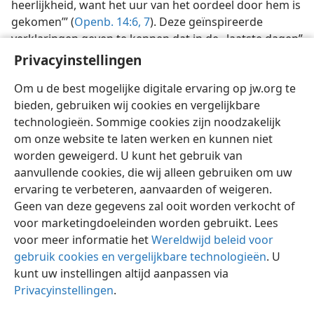
heerlijkheid, want het uur van het oordeel door hem is
gekomen’” (
Openb. 14:6, 7
). Deze geïnspireerde
verklaringen geven te kennen dat in de „laatste dagen”
het goede nieuws van het Koninkrijk op
Privacyinstellingen
ongeëvenaarde wijze bekendgemaakt zou worden.
Om u de best mogelijke digitale ervaring op jw.org te
bieden, gebruiken wij cookies en vergelijkbare
technologieën. Sommige cookies zijn noodzakelijk
om onze website te laten werken en kunnen niet
worden geweigerd. U kunt het gebruik van
Nederlands
Delen
Instellingen
aanvullende cookies, die wij alleen gebruiken om uw
Copyright
© 2026 Watch Tower Bible and Tract Society of Pennsylvania
ervaring te verbeteren, aanvaarden of weigeren.
Gebruiksvoorwaarden
Privacybeleid
Privacyinstellingen
Inloggen
JW.ORG
Geen van deze gegevens zal ooit worden verkocht of
voor marketingdoeleinden worden gebruikt. Lees
voor meer informatie het
Wereldwijd beleid voor
gebruik cookies en vergelijkbare technologieën
. U
kunt uw instellingen altijd aanpassen via
Privacyinstellingen
.