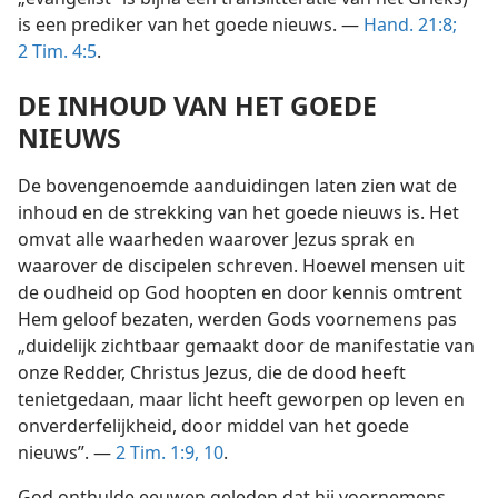
is een prediker van het goede nieuws. —
Hand. 21:8;
2 Tim. 4:5
.
DE INHOUD VAN HET GOEDE
NIEUWS
De bovengenoemde aanduidingen laten zien wat de
inhoud en de strekking van het goede nieuws is. Het
omvat alle waarheden waarover Jezus sprak en
waarover de discipelen schreven. Hoewel mensen uit
de oudheid op God hoopten en door kennis omtrent
Hem geloof bezaten, werden Gods voornemens pas
„duidelijk zichtbaar gemaakt door de manifestatie van
onze Redder, Christus Jezus, die de dood heeft
tenietgedaan, maar licht heeft geworpen op leven en
onverderfelijkheid, door middel van het goede
nieuws”. —
2 Tim. 1:9, 10
.
God onthulde eeuwen geleden dat hij voornemens