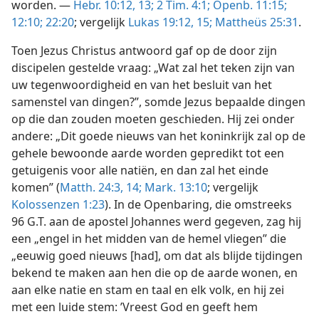
worden. —
Hebr. 10:12, 13;
2 Tim. 4:1;
Openb. 11:15;
12:10;
22:20
; vergelijk
Lukas 19:12,
15;
Mattheüs 25:31
.
Toen Jezus Christus antwoord gaf op de door zijn
discipelen gestelde vraag: „Wat zal het teken zijn van
uw tegenwoordigheid en van het besluit van het
samenstel van dingen?”, somde Jezus bepaalde dingen
op die dan zouden moeten geschieden. Hij zei onder
andere: „Dit goede nieuws van het koninkrijk zal op de
gehele bewoonde aarde worden gepredikt tot een
getuigenis voor alle natiën, en dan zal het einde
komen” (
Matth. 24:3,
14;
Mark. 13:10
; vergelijk
Kolossenzen 1:23
). In de Openbaring, die omstreeks
96 G.T. aan de apostel Johannes werd gegeven, zag hij
een „engel in het midden van de hemel vliegen” die
„eeuwig goed nieuws [had], om dat als blijde tijdingen
bekend te maken aan hen die op de aarde wonen, en
aan elke natie en stam en taal en elk volk, en hij zei
met een luide stem: ’Vreest God en geeft hem