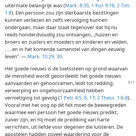
uitermate belangrijk was (
Mark. 8:35;
1 Kor. 9:16;
2 Tim.
1:8
). Een persoon zou zijn dierbaarste bezittingen
kunnen verliezen en zelfs vervolging kunnen
ondergaan, maar daar staat tegenover dat hij nu
reeds honderdvoudig zou ontvangen, „huizen en
broers en zusters en moeders en kinderen en velden,
. . . en in het komende samenstel van dingen eeuwig
leven”. —
Mark. 10:29, 30
.
Het goede nieuws is de toetssteen op grond waarvan
de mensheid wordt geoordeeld: het goede nieuws
aanvaarden en gehoorzamen, leidt tot redding;
verwerping en ongehoorzaamheid hebben
vernietiging tot gevolg (
1 Petr. 4:5, 6,
17;
2 Thess. 1:6-8
).
Vooral met het oog op dit feit moet de beweegreden
waarmee een persoon het goede nieuws predikt,
zuiver zijn, en hij moet de prediking van harte
verrichten, uit liefde voor degenen die luisteren. De
apostelen hadden zoveel waardering voor de