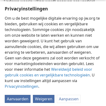
Liederen waarin uiting wordt gegeven aan verdriet,
worden klaagliederen genoemd. —
Amos 8:10
; zie
Privacyinstellingen
KLAAGLIED; MUZIEK.
Om u de best mogelijke digitale ervaring op jw.org te
bieden, gebruiken wij cookies en vergelijkbare
technologieën. Sommige cookies zijn noodzakelijk
om onze website te laten werken en kunnen niet
worden geweigerd. U kunt het gebruik van
Nederlands
Delen
Instellingen
aanvullende cookies, die wij alleen gebruiken om uw
Copyright
© 2026 Watch Tower Bible and Tract Society of Pennsylvania
ervaring te verbeteren, aanvaarden of weigeren.
Gebruiksvoorwaarden
Privacybeleid
Privacyinstellingen
Inloggen
JW.ORG
Geen van deze gegevens zal ooit worden verkocht of
voor marketingdoeleinden worden gebruikt. Lees
voor meer informatie het
Wereldwijd beleid voor
gebruik cookies en vergelijkbare technologieën
. U
kunt uw instellingen altijd aanpassen via
Privacyinstellingen
.
Aanvaarden
Weigeren
Aanpassen