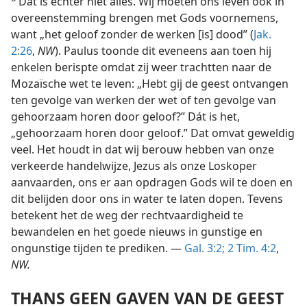
Dat is echter niet alles. Wij moeten ons leven ook in
overeenstemming brengen met Gods voornemens,
want „het geloof zonder de werken [is] dood” (
Jak.
2:26
,
NW
). Paulus toonde dit eveneens aan toen hij
enkelen berispte omdat zij weer trachtten naar de
Mozaïsche wet te leven: „Hebt gij de geest ontvangen
ten gevolge van werken der wet of ten gevolge van
gehoorzaam horen door geloof?” Dát is het,
„gehoorzaam horen door geloof.” Dat omvat geweldig
veel. Het houdt in dat wij berouw hebben van onze
verkeerde handelwijze, Jezus als onze Loskoper
aanvaarden, ons er aan opdragen Gods wil te doen en
dit belijden door ons in water te laten dopen. Tevens
betekent het de weg der rechtvaardigheid te
bewandelen en het goede nieuws in gunstige en
ongunstige tijden te prediken. —
Gal. 3:2;
2 Tim. 4:2
,
NW.
THANS GEEN GAVEN VAN DE GEEST