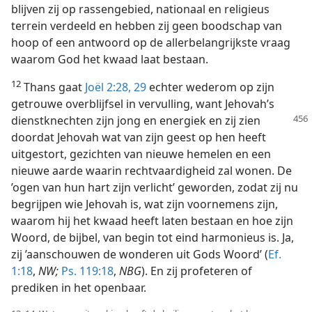
blijven zij op rassengebied, nationaal en religieus
terrein verdeeld en hebben zij geen boodschap van
hoop of een antwoord op de allerbelangrijkste vraag
waarom God het kwaad laat bestaan.
12
Thans gaat
Joël 2:28, 29
echter wederom op zijn
getrouwe overblijfsel in vervulling, want Jehovah’s
dienstknechten zijn jong en energiek en zij zien
doordat Jehovah wat van zijn geest op hen heeft
uitgestort, gezichten van nieuwe hemelen en een
nieuwe aarde waarin rechtvaardigheid zal wonen. De
’ogen van hun hart zijn verlicht’ geworden, zodat zij nu
begrijpen wie Jehovah is, wat zijn voornemens zijn,
waarom hij het kwaad heeft laten bestaan en hoe zijn
Woord, de bijbel, van begin tot eind harmonieus is. Ja,
zij ’aanschouwen de wonderen uit Gods Woord’ (
Ef.
1:18
,
NW;
Ps. 119:18
,
NBG
). En zij profeteren of
prediken in het openbaar.