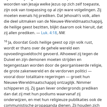
woorden van Jesaja welke Jezus op zich zelf toepaste,
zijn ook van toepassing op al zijn ware volgelingen. Zij
moeten evenals hij prediken. Dat Jehovah’s volk, allen
die deel uitmaken van de Nieuwe-Wereldmaatschappij,
de heilige geest bezitten, blijkt daarom ook hieruit, dat
zij allen prediken. —
Luk. 4:18
,
NW.
16
Ja, doordat Gods heilige geest op zijn volk rust,
wordt er thans over de gehele wereld een
opvoedingsveldtocht gevoerd. Alhoewel zij tegen de
Duivel en zijn demonen moeten strijden en
tegengestaan worden door de georganiseerde religie,
de grote zakenwereld en de verdorven politici —
vooral door totalitaire regeringen — groeit hun
Nieuwe-Wereldmaatschappij ontzaglijk. Nimmer
schipperen zij. Zij gaan liever ondergronds prediken
dan dat zij met hun podiums waarvanaf zij
onderwijzen, en met hun religieuze publikaties ook de
communistische propaganda dienen. Zij houden zich