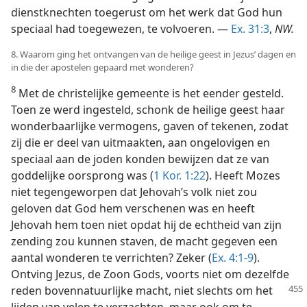
dienstknechten toegerust om het werk dat God hun
speciaal had toegewezen, te volvoeren. —
Ex. 31:3
,
NW.
8. Waarom ging het ontvangen van de heilige geest in Jezus’ dagen en
in die der apostelen gepaard met wonderen?
8
Met de christelijke gemeente is het eender gesteld.
Toen ze werd ingesteld, schonk de heilige geest haar
wonderbaarlijke vermogens, gaven of tekenen, zodat
zij die er deel van uitmaakten, aan ongelovigen en
speciaal aan de joden konden bewijzen dat ze van
goddelijke oorsprong was (
1 Kor. 1:22
). Heeft Mozes
niet tegengeworpen dat Jehovah’s volk niet zou
geloven dat God hem verschenen was en heeft
Jehovah hem toen niet opdat hij de echtheid van zijn
zending zou kunnen staven, de macht gegeven een
aantal wonderen te verrichten? Zeker (
Ex. 4:1-9
).
Ontving Jezus, de Zoon Gods, voorts niet om dezelfde
reden bovennatuurlijke macht,
niet slechts om het
lijden van velen te verzachten, maar ook om te