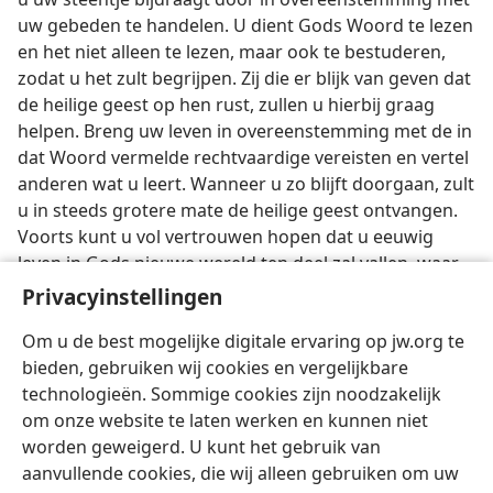
uw gebeden te handelen. U dient Gods Woord te lezen
en het niet alleen te lezen, maar ook te bestuderen,
zodat u het zult begrijpen. Zij die er blijk van geven dat
de heilige geest op hen rust, zullen u hierbij graag
helpen. Breng uw leven in overeenstemming met de in
dat Woord vermelde rechtvaardige vereisten en vertel
anderen wat u leert. Wanneer u zo blijft doorgaan, zult
u in steeds grotere mate de heilige geest ontvangen.
Voorts kunt u vol vertrouwen hopen dat u eeuwig
leven in Gods nieuwe wereld ten deel zal vallen, waar
de kennis van Jehovah de aarde zal bedekken zoals
Privacyinstellingen
wateren de bodem der zee. —
Jes. 11:9
,
NBG.
Om u de best mogelijke digitale ervaring op jw.org te
bieden, gebruiken wij cookies en vergelijkbare
technologieën. Sommige cookies zijn noodzakelijk
om onze website te laten werken en kunnen niet
worden geweigerd. U kunt het gebruik van
Nederlands
Delen
Instellingen
aanvullende cookies, die wij alleen gebruiken om uw
Copyright
© 2026 Watch Tower Bible and Tract Society of Pennsylvania