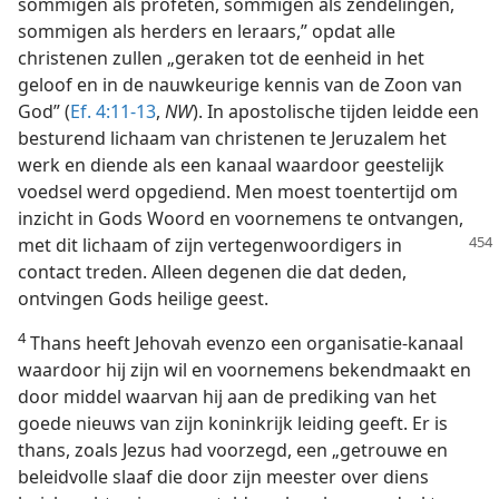
sommigen als profeten, sommigen als zendelingen,
sommigen als herders en leraars,” opdat alle
christenen zullen „geraken tot de eenheid in het
geloof en in de nauwkeurige kennis van de Zoon van
God” (
Ef. 4:11-13
,
NW
). In apostolische tijden leidde een
besturend lichaam van christenen te Jeruzalem het
werk en diende als een kanaal waardoor geestelijk
voedsel werd opgediend. Men moest toentertijd om
inzicht in Gods Woord en voornemens te ontvangen,
met
dit lichaam of zijn vertegenwoordigers in
contact treden. Alleen degenen die dat deden,
ontvingen Gods heilige geest.
4
Thans heeft Jehovah evenzo een organisatie-kanaal
waardoor hij zijn wil en voornemens bekendmaakt en
door middel waarvan hij aan de prediking van het
goede nieuws van zijn koninkrijk leiding geeft. Er is
thans, zoals Jezus had voorzegd, een „getrouwe en
beleidvolle slaaf die door zijn meester over diens