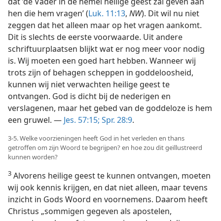
dat ’de Vader in de hemel heilige geest zal geven aan
hen die hem vragen’ (
Luk. 11:13
,
NW
). Dit wil nu niet
zeggen dat het alleen maar op het vragen aankomt.
Dit is slechts de eerste voorwaarde. Uit andere
schriftuurplaatsen blijkt wat er nog meer voor nodig
is. Wij moeten een goed hart hebben. Wanneer wij
trots zijn of behagen scheppen in goddeloosheid,
kunnen wij niet verwachten heilige geest te
ontvangen. God is dicht bij de nederigen en
verslagenen, maar het gebed van de goddeloze is hem
een gruwel. —
Jes. 57:15;
Spr. 28:9
.
3-5. Welke voorzieningen heeft God in het verleden en thans
getroffen om zijn Woord te begrijpen? en hoe zou dit geïllustreerd
kunnen worden?
3
Alvorens heilige geest te kunnen ontvangen, moeten
wij ook kennis krijgen, en dat niet alleen, maar tevens
inzicht in Gods Woord en voornemens. Daarom heeft
Christus „sommigen gegeven als apostelen,