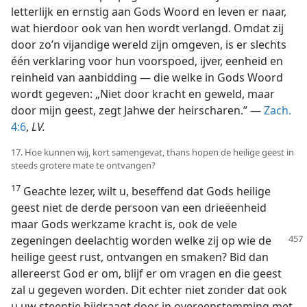
letterlijk en ernstig aan Gods Woord en leven er naar,
wat hierdoor ook van hen wordt verlangd. Omdat zij
door zo’n vijandige wereld zijn omgeven, is er slechts
één verklaring voor hun voorspoed, ijver, eenheid en
reinheid van aanbidding — die welke in Gods Woord
wordt gegeven: „Niet door kracht en geweld, maar
door mijn geest, zegt Jahwe der heirscharen.” —
Zach.
4:6
,
LV.
17. Hoe kunnen wij, kort samengevat, thans hopen de heilige geest in
steeds grotere mate te ontvangen?
17
Geachte lezer, wilt u, beseffend dat Gods heilige
geest niet de derde persoon van een drieëenheid
maar Gods werkzame kracht is, ook de vele
zegeningen deelachtig worden welke zij op wie de
heilige geest rust, ontvangen en smaken? Bid dan
allereerst God er om, blijf er om vragen en die geest
zal u gegeven worden. Dit echter niet zonder dat ook
u uw steentje bijdraagt door in overeenstemming met