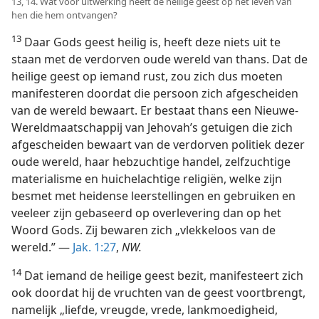
13, 14. Wat voor uitwerking heeft de heilige geest op het leven van
hen die hem ontvangen?
13
Daar Gods geest heilig is, heeft deze niets uit te
staan met de verdorven oude wereld van thans. Dat de
heilige geest op iemand rust, zou zich dus moeten
manifesteren doordat die persoon zich afgescheiden
van de wereld bewaart. Er bestaat thans een Nieuwe-
Wereldmaatschappij van Jehovah’s getuigen die zich
afgescheiden bewaart van de verdorven politiek dezer
oude wereld, haar hebzuchtige handel, zelfzuchtige
materialisme en huichelachtige religiën, welke zijn
besmet met heidense leerstellingen en gebruiken en
veeleer zijn gebaseerd op overlevering dan op het
Woord Gods. Zij bewaren zich „vlekkeloos van de
wereld.” —
Jak. 1:27
,
NW.
14
Dat iemand de heilige geest bezit, manifesteert zich
ook doordat hij de vruchten van de geest voortbrengt,
namelijk „liefde, vreugde, vrede, lankmoedigheid,