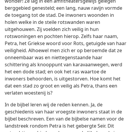
wonder! Ze lag in een amfitheatersgewijs gelegen
berggebied genesteld; een lang, nauw ravijn vormde
de toegang tot de stad. De inwoners woonden in
holen welke in de steile rotswanden waren
uitgehouwen. Zij voelden zich veilig in hun
rotswoningen en pochten hierop. Zelfs haar naam,
Petra, het Griekse woord voor Rots, getuigde van haar
veiligheid. Alhoewel men zich er op beroemde dat ze
onneembaar was en niettegenstaande haar
schittering als knooppunt van karavaanwegen, werd
het een dode stad; en ook het ras waartoe de
inwoners behoorden, is uitgestorven. Hoe komt het
dat een stad zo groot en veilig als Petra, thans een
verlaten woestenij is?
In de bijbel leren wij de reden kennen. Ja, de
geschiedenis van haar vroegste inwoners staat in de
bijbel beschreven. Een van de bijbelse namen voor de
landstreek rondom Petra is het gebergte Seïr. Dit