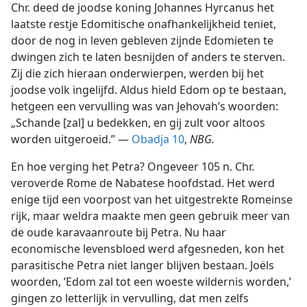
Chr. deed de joodse koning Johannes Hyrcanus het
laatste restje Edomitische onafhankelijkheid teniet,
door de nog in leven gebleven zijnde Edomieten te
dwingen zich te laten besnijden of anders te sterven.
Zij die zich hieraan onderwierpen, werden bij het
joodse volk ingelijfd. Aldus hield Edom op te bestaan,
hetgeen een vervulling was van Jehovah’s woorden:
„Schande [zal] u bedekken, en gij zult voor altoos
worden uitgeroeid.” —
Obadja 10
,
NBG.
En hoe verging het Petra? Ongeveer 105 n. Chr.
veroverde Rome de Nabatese hoofdstad. Het werd
enige tijd een voorpost van het uitgestrekte Romeinse
rijk, maar weldra maakte men geen gebruik meer van
de oude karavaanroute bij Petra. Nu haar
economische levensbloed werd afgesneden, kon het
parasitische Petra niet langer blijven bestaan. Joëls
woorden, ’Edom zal tot een woeste wildernis worden,’
gingen zo letterlijk in vervulling, dat men zelfs