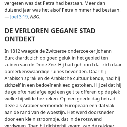
vergeten was dat Petra had bestaan. Meer dan
duizend jaar was het alsof Petra nimmer had bestaan.
—
Joël 3:19
,
NBG.
DE VERLOREN GEGANE STAD
ONTDEKT
In 1812 waagde de Zwitserse onderzoeker Johann
Burckhardt zich op goed geluk in het gebied ten
zuiden van de Dode Zee. Hij had gehoord dat zich daar
opmerkenswaardige ruïnes bevonden. Daar hij
Arabisch sprak en de Arabische cultuur kende, had hij
zichzelf in een bedoeïnenkleed gestoken. Hij zei dat hij
de gelofte had afgelegd een geit te offeren op de plek
welke hij wilde bezoeken. Op een goede dag betrad
deze als Arabier vermomde Europeaan een dal vlak
aan de rand van de woestijn. Het werd doorsneden
door een klein stroompje, dat in de rotswand
verdween. Toen hij dichterbij kwam, zag de reiziger