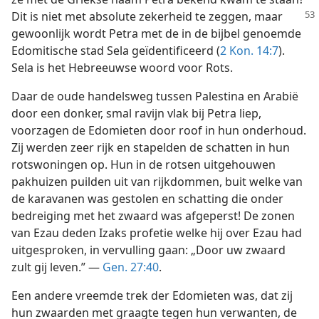
Dit is niet
met absolute zekerheid te zeggen, maar
gewoonlijk wordt Petra met de in de bijbel genoemde
Edomitische stad Sela geïdentificeerd (
2 Kon. 14:7
).
Sela is het Hebreeuwse woord voor Rots.
Daar de oude handelsweg tussen Palestina en Arabië
door een donker, smal ravijn vlak bij Petra liep,
voorzagen de Edomieten door roof in hun onderhoud.
Zij werden zeer rijk en stapelden de schatten in hun
rotswoningen op. Hun in de rotsen uitgehouwen
pakhuizen puilden uit van rijkdommen, buit welke van
de karavanen was gestolen en schatting die onder
bedreiging met het zwaard was afgeperst! De zonen
van Ezau deden Izaks profetie welke hij over Ezau had
uitgesproken, in vervulling gaan: „Door uw zwaard
zult gij leven.” —
Gen. 27:40
.
Een andere vreemde trek der Edomieten was, dat zij
hun zwaarden met graagte tegen hun verwanten, de