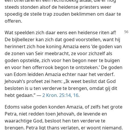
een offertafel en een rechthoekig altaar, die er nog
steeds stonden alsof de heidense priesters weer
spoedig de steile trap zouden beklimmen om daar te
offeren.
Wat speelden zich daar eens een heidense riten af!
De bijbellezer kan zich dat goed voorstellen, want hij
herinnert zich hoe koning Amazia eens ’de goden van
de zonen van Seïr meebracht, ze voor zichzelf als
goden opstelde, zich voor hen begon neer te buigen
en voor hen offerrook begon te ontsteken.’ De goden
van Edom leidden Amazia echter naar het verderf.
Jehovah’s profeet zei hem: „Ik weet beslist dat God
besloten is u ten verderve te brengen, omdat gij dit
hebt gedaan.” —
2 Kron. 25:14,
16
.
Edoms valse goden konden Amazia, of zelfs het grote
Petra, niet redden toen Jehovah, de levende en
waarachtige God, besloot hen ten verderve te
brengen. Petra ligt thans verlaten, er woont niemand.