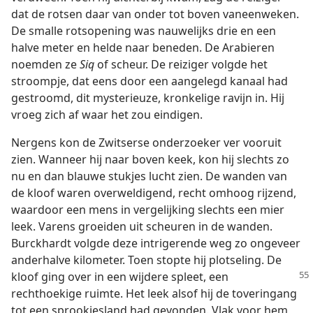
dat de rotsen daar van onder tot boven vaneenweken.
De smalle rotsopening was nauwelijks drie en een
halve meter en helde naar beneden. De Arabieren
noemden ze
Siq
of scheur. De reiziger volgde het
stroompje, dat eens door een aangelegd kanaal had
gestroomd, dit mysterieuze, kronkelige ravijn in. Hij
vroeg zich af waar het zou eindigen.
Nergens kon de Zwitserse onderzoeker ver vooruit
zien. Wanneer hij naar boven keek, kon hij slechts zo
nu en dan blauwe stukjes lucht zien. De wanden van
de kloof waren overweldigend, recht omhoog rijzend,
waardoor een mens in vergelijking slechts een mier
leek. Varens groeiden uit scheuren in de wanden.
Burckhardt volgde deze intrigerende weg zo ongeveer
anderhalve kilometer. Toen stopte hij plotseling. De
kloof ging
over in een wijdere spleet, een
rechthoekige ruimte. Het leek alsof hij de toveringang
tot een sprookjesland had gevonden. Vlak voor hem