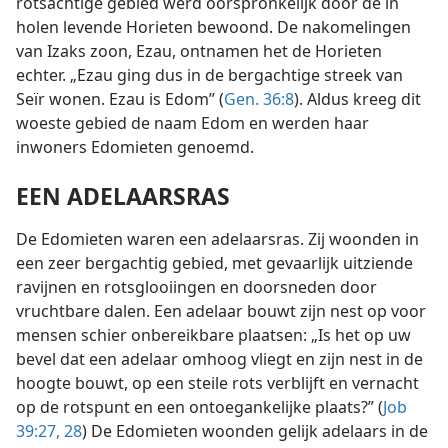
rotsachtige gebied werd oorspronkelijk door de in
holen levende Horieten bewoond. De nakomelingen
van Izaks zoon, Ezau, ontnamen het de Horieten
echter. „Ezau ging dus in de bergachtige streek van
Seïr wonen. Ezau is Edom” (
Gen. 36:8
). Aldus kreeg dit
woeste gebied de naam Edom en werden haar
inwoners Edomieten genoemd.
EEN ADELAARSRAS
De Edomieten waren een adelaarsras. Zij woonden in
een zeer bergachtig gebied, met gevaarlijk uitziende
ravijnen en rotsglooiingen en doorsneden door
vruchtbare dalen. Een adelaar bouwt zijn nest op voor
mensen schier onbereikbare plaatsen: „Is het op uw
bevel dat een adelaar omhoog vliegt en zijn nest in de
hoogte bouwt, op een steile rots verblijft en vernacht
op de rotspunt en een ontoegankelijke plaats?” (
Job
39:27, 28
) De Edomieten woonden gelijk adelaars in de