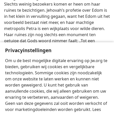
Slechts weinig bezoekers komen er heen om haar
ruïnes te bezichtigen. Jehovah’s profetie over Edom is
in het klein in vervulling gegaan, want het Edom uit het
voorbeeld bestaat niet meer, en haar machtige
metropolis Petra is een wijkplaats voor wilde dieren.
Haar ruïnes zijn nog slechts een monument ten
getuige dat Gods woord nimmer faalt: „Tot een
eeuwige woestenij zal Ik u maken; uw steden zullen
Privacyinstellingen
niet meer bewoond worden; en gij zult weten, dat Ik
de HERE [Jehovah] ben.” —
Ezech. 35:9
,
NBG.
Om u de best mogelijke digitale ervaring op jw.org te
bieden, gebruiken wij cookies en vergelijkbare
technologieën. Sommige cookies zijn noodzakelijk
om onze website te laten werken en kunnen niet
worden geweigerd. U kunt het gebruik van
aanvullende cookies, die wij alleen gebruiken om uw
ervaring te verbeteren, aanvaarden of weigeren.
Geen van deze gegevens zal ooit worden verkocht of
voor marketingdoeleinden worden gebruikt. Lees