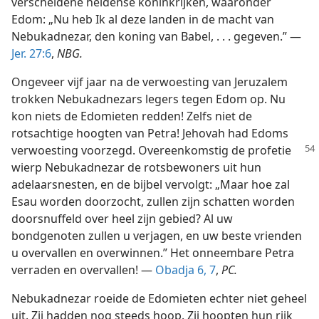
verscheidene heidense koninkrijken, waaronder
Edom: „Nu heb Ik al deze landen in de macht van
Nebukadnezar, den koning van Babel, . . . gegeven.” —
Jer. 27:6
,
NBG.
Ongeveer vijf jaar na de verwoesting van Jeruzalem
trokken Nebukadnezars legers tegen Edom op. Nu
kon niets de Edomieten redden! Zelfs niet de
rotsachtige hoogten van Petra! Jehovah had Edoms
verwoesting voorzegd. Overeenkomstig
de profetie
wierp Nebukadnezar de rotsbewoners uit hun
adelaarsnesten, en de bijbel vervolgt: „Maar hoe zal
Esau worden doorzocht, zullen zijn schatten worden
doorsnuffeld over heel zijn gebied? Al uw
bondgenoten zullen u verjagen, en uw beste vrienden
u overvallen en overwinnen.” Het onneembare Petra
verraden en overvallen! —
Obadja 6, 7
,
PC.
Nebukadnezar roeide de Edomieten echter niet geheel
uit. Zij hadden nog steeds hoop. Zij hoopten hun rijk