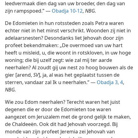
leedvermaak dien dag van uw broeder, den dag van
zijn rampspoed.” —
Obadja 10-12
,
NBG.
De Edomieten in hun rotssteden zoals Petra waren
echter niet in het minst verschrikt. Woonden zij niet in
adelaarsnesten? Desondanks liet Jehovah door zijn
profeet bekendmaken: „De overmoed van uw hart
heeft u misleid, u, die woont in rotskloven, in uw hoge
woning; die bij uzelf zegt: wie zal mij ter aarde
neerhalen? Al zoudt gij uw nest zo hoog bouwen als de
gier [arend,
SV
], ja, al was het geplaatst tussen de
sterren, vandaar zal Ik u neerhalen.” —
Obadja 3, 4
,
NBG.
Wie zou Edom neerhalen? Terecht waren het juist
degenen die er door de Edomieten toe waren
aangezet om Jeruzalem met de grond gelijk te maken,
de Chaldeeën. Ook dit had Jehovah voorzegd. Bij
monde van zijn profeet Jeremia zei Jehovah van