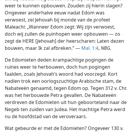
weer te kunnen opbouwen. Zouden zij hierin slagen?
Ongeveer anderhalve eeuw nadat Edom was
verwoest, zei Jehovah bij monde van de profeet
Maleachi: „Wanneer Edom zegt: Wij zijn verwoest,
doch wij zullen de puinhopen weer opbouwen — zo
zegt de HERE [Jehovah] der heerscharen: Laten dezen
bouwen, maar Ik zal afbreken.” —
Mal. 1:4
,
NBG.
De Edomieten deden krampachtige pogingen de
ruïnes weer te herbouwen, doch hun pogingen
faalden, zoals Jehovah’s woord had voorzegd. Kort
nadien trok een oorlogszuchtige Arabische stam, de
Nabateeën genaamd, tegen Edom op. Tegen 312 v. Chr.
was het herbouwde Petra gevallen. De Nabateeën
verdreven de Edomieten uit hun geboorteland naar de
Negeb ten zuiden van Judea. Het machtige Petra werd
nu de hoofdstad van de veroveraars.
Wat gebeurde er met de Edomieten? Ongeveer 130 v.