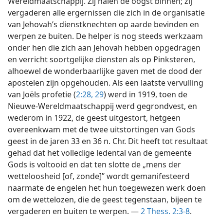
zouden verrichten met betrekking tot de Nieuwe-
Wereldmaatschappij. Zij halen de oogst binnen; zij
vergaderen alle ergernissen die zich in de organisatie
van Jehovah’s dienstknechten op aarde bevinden en
werpen ze buiten. De helper is nog steeds werkzaam
onder hen die zich aan Jehovah hebben opgedragen
en verricht soortgelijke diensten als op Pinksteren,
alhoewel de wonderbaarlijke gaven met de dood der
apostelen zijn opgehouden. Als een laatste vervulling
van Joëls profetie (
2:28, 29
) werd in 1919, toen de
Nieuwe-Wereldmaatschappij werd gegrondvest, en
wederom in 1922, de geest uitgestort, hetgeen
overeenkwam met de twee uitstortingen van Gods
geest in de jaren 33 en 36 n. Chr. Dit heeft tot resultaat
gehad dat het volledige ledental van de gemeente
Gods is voltooid en dat ten slotte de „mens der
wetteloosheid [of, zonde]” wordt gemanifesteerd
naarmate de engelen het hun toegewezen werk doen
om de wettelozen, die de geest tegenstaan, bijeen te