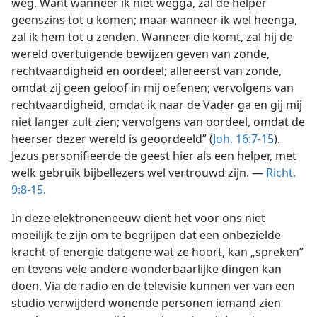
weg. Want wanneer ik niet wegga, zal de helper
geenszins tot u komen; maar wanneer ik wel heenga,
zal ik hem tot u zenden. Wanneer die komt, zal hij de
wereld overtuigende bewijzen geven van zonde,
rechtvaardigheid en oordeel; allereerst van zonde,
omdat zij geen geloof in mij oefenen; vervolgens van
rechtvaardigheid, omdat ik naar de Vader ga en gij mij
niet langer zult zien; vervolgens van oordeel, omdat de
heerser dezer wereld is geoordeeld” (
Joh. 16:7-15
).
Jezus personifieerde de geest hier als een helper, met
welk gebruik bijbellezers wel vertrouwd zijn. —
Richt.
9:8-15
.
In deze elektroneneeuw dient het voor ons niet
moeilijk te zijn om te begrijpen dat een onbezielde
kracht of energie datgene wat ze hoort, kan „spreken”
en tevens vele andere wonderbaarlijke dingen kan
doen. Via de radio en de televisie kunnen ver van een
studio verwijderd wonende personen iemand zien