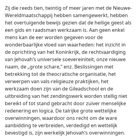
vergaderen en buiten te werpen. —
2 Thess. 2:3-8
.
Zij die reeds tien, twintig of meer jaren met de Nieuwe-
Wereldmaatschappij hebben samengewerkt, hebben
het overtuigende bewijs gezien dat de heilige geest als
een gids en raadsman werkzaam is. Aan geen enkel
mens kan de eer worden gegeven voor de
wonderbaarlijke vloed van waarheden: het inzicht in
de oprichting van het Koninkrijk, de rechtvaardiging
van Jehovah’s universele soevereiniteit, onze nieuwe
naam, de „grote schare,” enz. Beslissingen met
betrekking tot de theocratische organisatie, het
verwerpen van vals-religieuze praktijken, het
werkzaam doen zijn van de Gileadschool en de
uitbreiding van het zendingswerk worden stellig niet
bereikt of tot stand gebracht door zuiver menselijke
redenering en logica. De talrijke grote wettelijke
overwinningen, waardoor ons recht om de ware
aanbidding te verbreiden, verdedigd en wettelijk