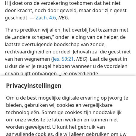
bevestigd is, zijn werkelijk Jehovah’s overwinningen.
Hij doet ons de verzekering toekomen dat het niet
door kracht, noch door geweld, maar door zijn geest
geschiedt. —
Zach. 4:6
,
NBG.
Thans prediken wij allen, het overblijfsel tezamen met
de „andere schapen,” onder leiding van de helper, de
laatste overtuigende boodschap van zonde,
rechtvaardigheid en oordeel. Jehovah zal die geest niet
van hen wegnemen (
Jes. 59:21
,
NBG
). Laat die geest in
u dus de vrije teugel hebben wanneer u de voordelen
er van blijft ontvangen. „De onverdiende
Privacyinstellingen
goedgunstigheid van de Here Jezus Christus, de liefde
Gods en de gemeenschap van de heilige geest zij met
Om u de best mogelijke digitale ervaring op jw.org te
u allen.” —
2 Kor. 13:14,
vs. 13
,
SV.
bieden, gebruiken wij cookies en vergelijkbare
technologieën. Sommige cookies zijn noodzakelijk
om onze website te laten werken en kunnen niet
worden geweigerd. U kunt het gebruik van
aanvullende cookies, die wij alleen gebruiken om uw