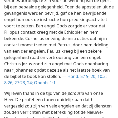
dienen, en in vele gevallen schijnen zij rechtstreeks
verantwoordelijk te zijn voor de werking van de geest
bij een bepaalde gelegenheid. Toen de apostelen uit de
gevangenis werden bevrijd, gaf de hen bevrijdende
engel hun ook de instructie hun predikingsactiviteit
voort te zetten. Een engel Gods zorgde er voor dat
Filippus contact kreeg met de Ethiopiër en hem
bekeerde. Cornelius ontving de instructies dat hij in
contact moest treden met Petrus, door bemiddeling
van een der engelen. Paulus kreeg bij een zekere
gelegenheid raad en vertroosting van een engel.
Christus Jezus zond zijn engel met Gods openbaring
naar Johannes opdat deze ze als het laatste boek van
de bijbel te boek kon stellen. —
Hand. 5:19, 20;
10:3;
8:26;
27:23, 24;
Openb. 1:1
.
Wij leven thans in de tijd van de
parousía
van onze
Heer. De profetieën tonen duidelijk aan dat hij
vergezeld zou zijn van vele engelen en dat zij diensten