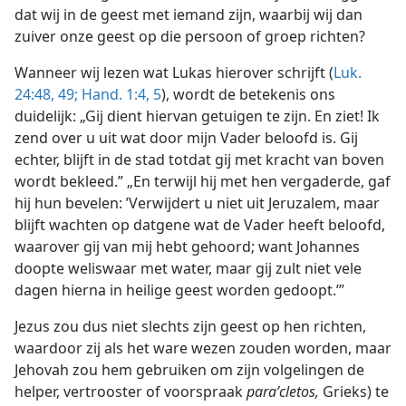
dat wij in de geest met iemand zijn, waarbij wij dan
zuiver onze geest op die persoon of groep richten?
Wanneer wij lezen wat Lukas hierover schrijft (
Luk.
24:48, 49;
Hand. 1:4, 5
), wordt de betekenis ons
duidelijk: „Gij dient hiervan getuigen te zijn. En ziet! Ik
zend over u uit wat door mijn Vader beloofd is. Gij
echter, blijft in de stad totdat gij met kracht van boven
wordt bekleed.” „En terwijl hij met hen vergaderde, gaf
hij hun bevelen: ’Verwijdert u niet uit Jeruzalem, maar
blijft wachten op datgene wat de Vader heeft beloofd,
waarover gij van mij hebt gehoord; want Johannes
doopte weliswaar met water, maar gij zult niet vele
dagen hierna in heilige geest worden gedoopt.’”
Jezus zou dus niet slechts zijn geest
op hen richten,
waardoor zij als het ware wezen zouden worden, maar
Jehovah zou hem gebruiken om zijn volgelingen de
helper, vertrooster of voorspraak
paraʹcletos,
Grieks) te