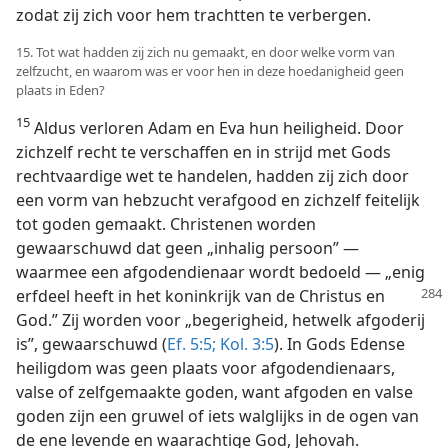
zodat zij zich voor hem trachtten te verbergen.
15. Tot wat hadden zij zich nu gemaakt, en door welke vorm van
zelfzucht, en waarom was er voor hen in deze hoedanigheid geen
plaats in Eden?
15
Aldus verloren Adam en Eva hun heiligheid. Door
zichzelf recht te verschaffen en in strijd met Gods
rechtvaardige wet te handelen, hadden zij zich door
een vorm van hebzucht verafgood en zichzelf feitelijk
tot goden gemaakt. Christenen worden
gewaarschuwd dat geen „inhalig persoon” —
waarmee een afgodendienaar wordt bedoeld — „enig
erfdeel heeft in het koninkrijk van de Christus en
God.” Zij worden voor „begerigheid, hetwelk afgoderij
is”, gewaarschuwd (
Ef. 5:5;
Kol. 3:5
). In Gods Edense
heiligdom was geen plaats voor afgodendienaars,
valse of zelfgemaakte goden, want afgoden en valse
goden zijn een gruwel of iets walglijks in de ogen van
de ene levende en waarachtige God, Jehovah.