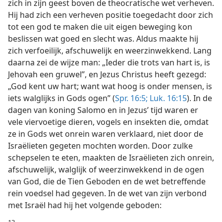
zich in zijn geest boven de theocratische wet verheven.
Hij had zich een verheven positie toegedacht door zich
tot een god te maken die uit eigen beweging kon
beslissen wat goed en slecht was. Aldus maakte hij
zich verfoeilijk, afschuwelijk en weerzinwekkend. Lang
daarna zei de wijze man: „Ieder die trots van hart is, is
Jehovah een gruwel”, en Jezus Christus heeft gezegd:
„God kent uw hart; want wat hoog is onder mensen, is
iets walglijks in Gods ogen” (
Spr. 16:5;
Luk. 16:15
). In de
dagen van koning Salomo en in Jezus’ tijd waren er
vele viervoetige dieren, vogels en insekten die, omdat
ze in Gods wet onrein waren verklaard, niet door de
Israëlieten gegeten mochten worden. Door zulke
schepselen te eten, maakten de Israëlieten zich onrein,
afschuwelijk, walglijk of weerzinwekkend in de ogen
van God, die de Tien Geboden en de wet betreffende
rein voedsel had gegeven. In de wet van zijn verbond
met Israël had hij het volgende geboden:
13