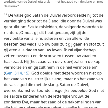
werktuig van de Duivel, uitsprak — met het zaad van de slang en met
de vrouw?
17
De valse god Satan de Duivel veroordeelde hij tot de
vernietiging door tot de Slang, die door de Duivel was
gebruikt om Eva te misleiden, de volgende woorden te
richten: „Omdat gij dit hebt gedaan, zijt gij de
vervloekte van alle huisdieren en van alle wilde
beesten des velds. Op uw buik zult gij gaan en stof zult
gij eten alle dagen van uw leven. Ik zal vijandschap
zetten tussen u en de vrouw en tussen uw zaad en
haar zaad. Hij [het zaad van de vrouw] zal u in de kop
vermorzelen en gij zult hem in de hiel vermorzelen”
(
Gen. 3:14, 15
). God doelde met deze woorden niet op
het zaad van de letterlijke slang, maar op het zaad van
de valse god die met de slang, Satan de Duivel,
overeenkomst vertoonde. Insgelijks bedoelde God niet
de aardse kinderen van de letterlijke vrouw, de
zondares Eva, maar het zaad of de nakomelingen van
zijn heilige universele organisatie, welke hij nu voor