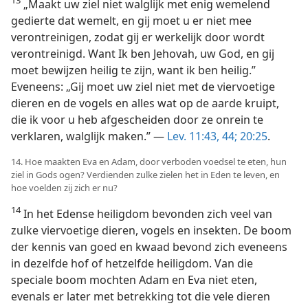
„Maakt uw ziel niet walglijk met enig wemelend
gedierte dat wemelt, en gij moet u er niet mee
verontreinigen, zodat gij er werkelijk door wordt
verontreinigd. Want Ik ben Jehovah, uw God, en gij
moet bewijzen heilig te zijn, want ik ben heilig.”
Eveneens: „Gij moet uw ziel niet met de viervoetige
dieren en de vogels en alles wat op de aarde kruipt,
die ik voor u heb afgescheiden door ze onrein te
verklaren, walglijk maken.” —
Lev. 11:43, 44;
20:25
.
14. Hoe maakten Eva en Adam, door verboden voedsel te eten, hun
ziel in Gods ogen? Verdienden zulke zielen het in Eden te leven, en
hoe voelden zij zich er nu?
14
In het Edense heiligdom bevonden zich veel van
zulke viervoetige dieren, vogels en insekten. De boom
der kennis van goed en kwaad bevond zich eveneens
in dezelfde hof of hetzelfde heiligdom. Van die
speciale boom mochten Adam en Eva niet eten,
evenals er later met betrekking tot die vele dieren