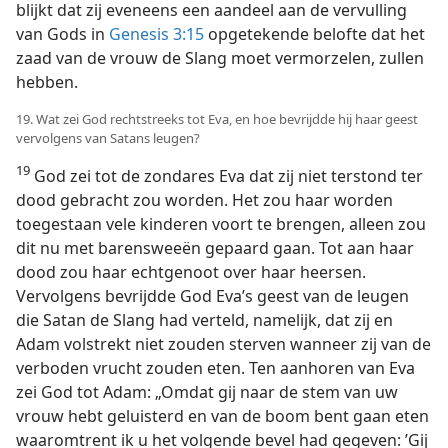
blijkt dat zij eveneens een aandeel aan de vervulling
van Gods in
Genesis 3:15
opgetekende belofte dat het
zaad van de vrouw de Slang moet vermorzelen, zullen
hebben.
19. Wat zei God rechtstreeks tot Eva, en hoe bevrijdde hij haar geest
vervolgens van Satans leugen?
19
God zei tot de zondares Eva dat zij niet terstond ter
dood gebracht zou worden. Het zou haar worden
toegestaan vele kinderen voort te brengen, alleen zou
dit nu met barensweeën gepaard gaan. Tot aan haar
dood zou haar echtgenoot over haar heersen.
Vervolgens bevrijdde God Eva’s geest van de leugen
die Satan de Slang had verteld, namelijk, dat zij en
Adam volstrekt niet zouden sterven wanneer zij van de
verboden vrucht zouden eten. Ten aanhoren van Eva
zei God tot Adam: „Omdat gij naar de stem van uw
vrouw hebt geluisterd en van de boom bent gaan eten
waaromtrent ik u het volgende bevel had gegeven: ’Gij