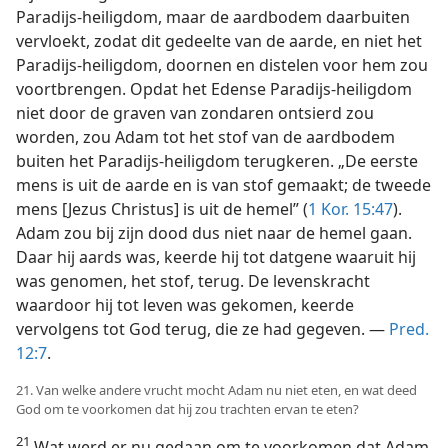
Paradijs-heiligdom, maar de aardbodem daarbuiten
vervloekt, zodat dit gedeelte van de aarde, en niet het
Paradijs-heiligdom, doornen en distelen voor hem zou
voortbrengen. Opdat het Edense Paradijs-heiligdom
niet door de graven van zondaren ontsierd zou
worden, zou Adam tot het stof van de aardbodem
buiten het Paradijs-heiligdom terugkeren. „De eerste
mens is uit de aarde en is van stof gemaakt; de tweede
mens [Jezus Christus] is uit de hemel” (
1 Kor. 15:47
).
Adam zou bij zijn dood dus niet naar de hemel gaan.
Daar hij aards was, keerde hij tot datgene waaruit hij
was genomen, het stof, terug. De levenskracht
waardoor hij tot leven was gekomen, keerde
vervolgens tot God terug, die ze had gegeven. —
Pred.
12:7
.
21. Van welke andere vrucht mocht Adam nu niet eten, en wat deed
God om te voorkomen dat hij zou trachten ervan te eten?
21
Wat werd er nu gedaan om te voorkomen dat Adam