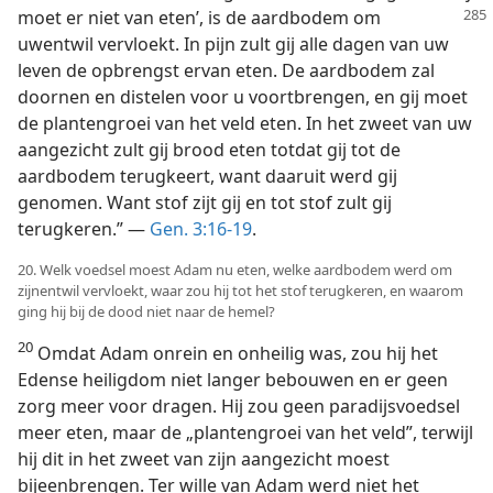
moet er
niet van eten’, is de aardbodem om
uwentwil vervloekt. In pijn zult gij alle dagen van uw
leven de opbrengst ervan eten. De aardbodem zal
doornen en distelen voor u voortbrengen, en gij moet
de plantengroei van het veld eten. In het zweet van uw
aangezicht zult gij brood eten totdat gij tot de
aardbodem terugkeert, want daaruit werd gij
genomen. Want stof zijt gij en tot stof zult gij
terugkeren.” —
Gen. 3:16-19
.
20. Welk voedsel moest Adam nu eten, welke aardbodem werd om
zijnentwil vervloekt, waar zou hij tot het stof terugkeren, en waarom
ging hij bij de dood niet naar de hemel?
20
Omdat Adam onrein en onheilig was, zou hij het
Edense heiligdom niet langer bebouwen en er geen
zorg meer voor dragen. Hij zou geen paradijsvoedsel
meer eten, maar de „plantengroei van het veld”, terwijl
hij dit in het zweet van zijn aangezicht moest
bijeenbrengen. Ter wille van Adam werd niet het