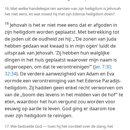
16. Met welke handelwijze ten aanzien van zijn heiligdom is Jehovah
het niet eens, en wat moest hij met zijn Edense heiligdom doen?
16
Jehovah is het er niet mee eens dat er afgoden in
zijn heiligdom worden geplaatst. Met betrekking tot
de joden uit de oudheid zei hij: „’De zonen van Juda
hebben gedaan wat kwaad is in mijn ogen’ luidt de
uitspraak van Jehovah. ’Zij hebben hun walglijke
dingen in het huis geplaatst waarover mijn naam is
uitgeroepen, om dat te verontreinigen’” (
Jer. 7:30;
32:34
). De verdere aanwezigheid van Adam en Eva
vormde een verontreiniging van het Edense Paradijs-
heiligdom. Zij hadden geen enkel recht verworven om
van de „boom des levens in het midden van de hof” te
eten, waardoor het hun vergund zou worden voor
eeuwig op aarde te leven. God ging er daarom toe
over zijn heiligdom te reinigen.
17. Wie bedoelde God — toen hij het oordeel over de slang, het