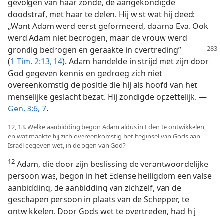
gevolgen van haar zonde, de aangekondigde
doodstraf, met haar te delen. Hij wist wat hij deed:
„Want Adam werd eerst geformeerd, daarna Eva. Ook
werd Adam niet bedrogen, maar de vrouw werd
grondig bedrogen
en geraakte in overtreding”
(
1 Tim. 2:13, 14
). Adam handelde in strijd met zijn door
God gegeven kennis en gedroeg zich niet
overeenkomstig de positie die hij als hoofd van het
menselijke geslacht bezat. Hij zondigde opzettelijk. —
Gen. 3:6, 7
.
12, 13. Welke aanbidding begon Adam aldus in Eden te ontwikkelen,
en wat maakte hij zich overeenkomstig het beginsel van Gods aan
Israël gegeven wet, in de ogen van God?
12
Adam, die door zijn beslissing de verantwoordelijke
persoon was, begon in het Edense heiligdom een valse
aanbidding, de aanbidding van zichzelf, van de
geschapen persoon in plaats van de Schepper, te
ontwikkelen. Door Gods wet te overtreden, had hij