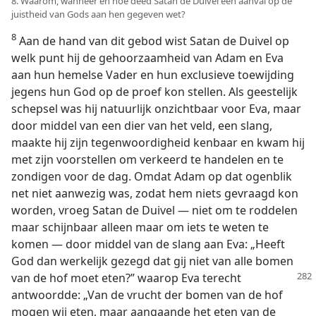
8. Waarom, wanneer en hoe deed Satan de Duivel een aanval op de
juistheid van Gods aan hen gegeven wet?
8
Aan de hand van dit gebod wist Satan de Duivel op
welk punt hij de gehoorzaamheid van Adam en Eva
aan hun hemelse Vader en hun exclusieve toewijding
jegens hun God op de proef kon stellen. Als geestelijk
schepsel was hij natuurlijk onzichtbaar voor Eva, maar
door middel van een dier van het veld, een slang,
maakte hij zijn tegenwoordigheid kenbaar en kwam hij
met zijn voorstellen om verkeerd te handelen en te
zondigen voor de dag. Omdat Adam op dat ogenblik
net niet aanwezig was, zodat hem niets gevraagd kon
worden, vroeg Satan de Duivel — niet om te roddelen
maar schijnbaar alleen maar om iets te weten te
komen — door middel van de slang aan Eva: „Heeft
God dan werkelijk gezegd dat gij niet van alle bomen
van de hof moet eten?” waarop Eva terecht
antwoordde: „Van de vrucht der bomen van de hof
mogen wij eten, maar aangaande het eten van de