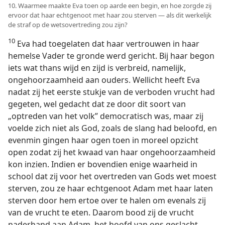
10. Waarmee maakte Eva toen op aarde een begin, en hoe zorgde zij
ervoor dat haar echtgenoot met haar zou sterven — als dit werkelijk
de straf op de wetsovertreding zou zijn?
10
Eva had toegelaten dat haar vertrouwen in haar
hemelse Vader te gronde werd gericht. Bij haar begon
iets wat thans wijd en zijd is verbreid, namelijk,
ongehoorzaamheid aan ouders. Wellicht heeft Eva
nadat zij het eerste stukje van de verboden vrucht had
gegeten, wel gedacht dat ze door dit soort van
„optreden van het volk” democratisch was, maar zij
voelde zich niet als God, zoals de slang had beloofd, en
evenmin gingen haar ogen toen in moreel opzicht
open zodat zij het kwaad van haar ongehoorzaamheid
kon inzien. Indien er bovendien enige waarheid in
school dat zij voor het overtreden van Gods wet moest
sterven, zou ze haar echtgenoot Adam met haar laten
sterven door hem ertoe over te halen om evenals zij
van de vrucht te eten. Daarom bood zij de vrucht
naderhand aan Adam, het hoofd van ons geslacht,