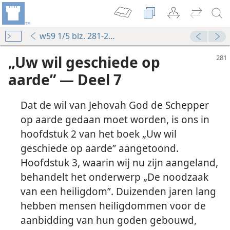
w59 1/5 blz. 281-285
„Uw wil geschiede op
aarde” — Deel 7
Dat de wil van Jehovah God de Schepper
op aarde gedaan moet worden, is ons in
hoofdstuk 2 van het boek „Uw wil
geschiede op aarde” aangetoond.
ijn Gezalfde op
Hoofdstuk 3, waarin wij nu zijn aangeland,
s mensen welzijn
behandelt het onderwerp „De noodzaak
gelaten?
van een heiligdom”. Duizenden jaren lang
hebben mensen heiligdommen voor de
tandigheden
nkrijk 1956
aanbidding van hun goden gebouwd,