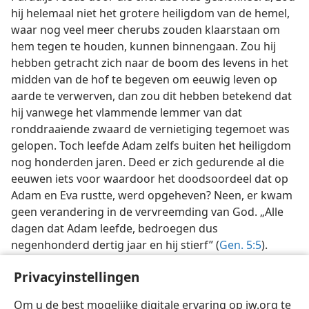
hij helemaal niet het grotere heiligdom van de hemel,
waar nog veel meer cherubs zouden klaarstaan om
hem tegen te houden, kunnen binnengaan. Zou hij
hebben getracht zich naar de boom des levens in het
midden van de hof te begeven om eeuwig leven op
aarde te verwerven, dan zou dit hebben betekend dat
hij vanwege het vlammende lemmer van dat
ronddraaiende zwaard de vernietiging tegemoet was
gelopen. Toch leefde Adam zelfs buiten het heiligdom
nog honderden jaren. Deed er zich gedurende al die
eeuwen iets voor waardoor het doodsoordeel dat op
Adam en Eva rustte, werd opgeheven? Neen, er kwam
geen verandering in de vervreemding van God. „Alle
dagen dat Adam leefde, bedroegen dus
negenhonderd dertig jaar en hij stierf” (
Gen. 5:5
).
Adam verdiende het loon dat de zonde betaalt — de
Privacyinstellingen
dood. —
Rom. 6:23
.
Om u de best mogelijke digitale ervaring op jw.org te
(Wordt vervolgd)