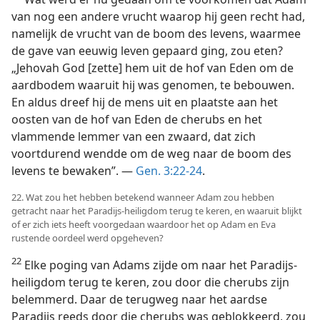
van nog een andere vrucht waarop hij geen recht had,
namelijk de vrucht van de boom des levens, waarmee
de gave van eeuwig leven gepaard ging, zou eten?
„Jehovah God [zette] hem uit de hof van Eden om de
aardbodem waaruit hij was genomen, te bebouwen.
En aldus dreef hij de mens uit en plaatste aan het
oosten van de hof van Eden de cherubs en het
vlammende lemmer van een zwaard, dat zich
voortdurend wendde om de weg naar de boom des
levens te bewaken”. —
Gen. 3:22-24
.
22. Wat zou het hebben betekend wanneer Adam zou hebben
getracht naar het Paradijs-heiligdom terug te keren, en waaruit blijkt
of er zich iets heeft voorgedaan waardoor het op Adam en Eva
rustende oordeel werd opgeheven?
22
Elke poging van Adams zijde om naar het Paradijs-
heiligdom terug te keren, zou door die cherubs zijn
belemmerd. Daar de terugweg naar het aardse
Paradijs reeds door die cherubs was geblokkeerd, zou