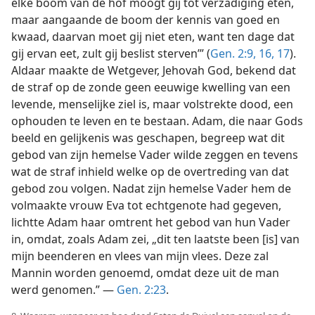
elke boom van de hof moogt gij tot verzadiging eten,
maar aangaande de boom der kennis van goed en
kwaad, daarvan moet gij niet eten, want ten dage dat
gij ervan eet, zult gij beslist sterven’” (
Gen. 2:9,
16, 17
).
Aldaar maakte de Wetgever, Jehovah God, bekend dat
de straf op de zonde geen eeuwige kwelling van een
levende, menselijke ziel is, maar volstrekte dood, een
ophouden te leven en te bestaan. Adam, die naar Gods
beeld en gelijkenis was geschapen, begreep wat dit
gebod van zijn hemelse Vader wilde zeggen en tevens
wat de straf inhield welke op de overtreding van dat
gebod zou volgen. Nadat zijn hemelse Vader hem de
volmaakte vrouw Eva tot echtgenote had gegeven,
lichtte Adam haar omtrent het gebod van hun Vader
in, omdat, zoals Adam zei, „dit ten laatste been [is] van
mijn beenderen en vlees van mijn vlees. Deze zal
Mannin worden genoemd, omdat deze uit de man
werd genomen.” —
Gen. 2:23
.