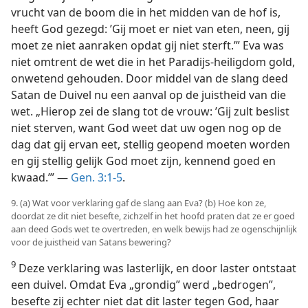
vrucht van de boom die in het midden van de hof is,
heeft God gezegd: ’Gij moet er niet van eten, neen, gij
moet ze niet aanraken opdat gij niet sterft.’” Eva was
niet omtrent de wet die in het Paradijs-heiligdom gold,
onwetend gehouden. Door middel van de slang deed
Satan de Duivel nu een aanval op de juistheid van die
wet. „Hierop zei de slang tot de vrouw: ’Gij zult beslist
niet sterven, want God weet dat uw ogen nog op de
dag dat gij ervan eet, stellig geopend moeten worden
en gij stellig gelijk God moet zijn, kennend goed en
kwaad.’” —
Gen. 3:1-5
.
9. (a) Wat voor verklaring gaf de slang aan Eva? (b) Hoe kon ze,
doordat ze dit niet besefte, zichzelf in het hoofd praten dat ze er goed
aan deed Gods wet te overtreden, en welk bewijs had ze ogenschijnlijk
voor de juistheid van Satans bewering?
9
Deze verklaring was lasterlijk, en door laster ontstaat
een duivel. Omdat Eva „grondig” werd „bedrogen”,
besefte zij echter niet dat dit laster tegen God, haar