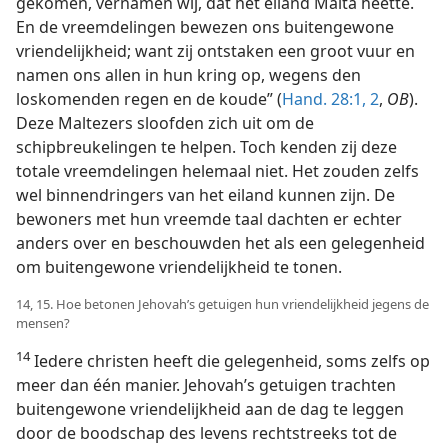
gekomen, vernamen wij, dat het eiland Malta heette.
En de vreemdelingen bewezen ons buitengewone
vriendelijkheid; want zij ontstaken een groot vuur en
namen ons allen in hun kring op, wegens den
loskomenden regen en de koude” (
Hand. 28:1, 2
,
OB
).
Deze Maltezers sloofden zich uit om de
schipbreukelingen te helpen. Toch kenden zij deze
totale vreemdelingen helemaal niet. Het zouden zelfs
wel binnendringers van het eiland kunnen zijn. De
bewoners met hun vreemde taal dachten er echter
anders over en beschouwden het als een gelegenheid
om buitengewone vriendelijkheid te tonen.
14, 15. Hoe betonen Jehovah’s getuigen hun vriendelijkheid jegens de
mensen?
14
Iedere christen heeft die gelegenheid, soms zelfs op
meer dan één manier. Jehovah’s getuigen trachten
buitengewone vriendelijkheid aan de dag te leggen
door de boodschap des levens rechtstreeks tot de