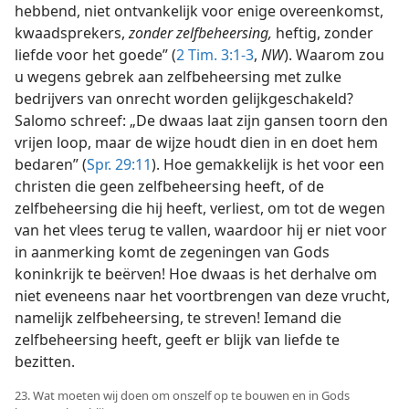
hebbend, niet ontvankelijk voor enige overeenkomst,
kwaadsprekers,
zonder zelfbeheersing,
heftig, zonder
liefde voor het goede” (
2 Tim. 3:1-3
,
NW
). Waarom zou
u wegens gebrek aan zelfbeheersing met zulke
bedrijvers van onrecht worden gelijkgeschakeld?
Salomo schreef: „De dwaas laat zijn gansen toorn den
vrijen loop, maar de wijze houdt dien in en doet hem
bedaren” (
Spr. 29:11
). Hoe gemakkelijk is het voor een
christen die geen zelfbeheersing heeft, of de
zelfbeheersing die hij heeft, verliest, om tot de wegen
van het vlees terug te vallen, waardoor hij er niet voor
in aanmerking komt de zegeningen van Gods
koninkrijk te beërven! Hoe dwaas is het derhalve om
niet eveneens naar het voortbrengen van deze vrucht,
namelijk zelfbeheersing, te streven! Iemand die
zelfbeheersing heeft, geeft er blijk van liefde te
bezitten.
23. Wat moeten wij doen om onszelf op te bouwen en in Gods