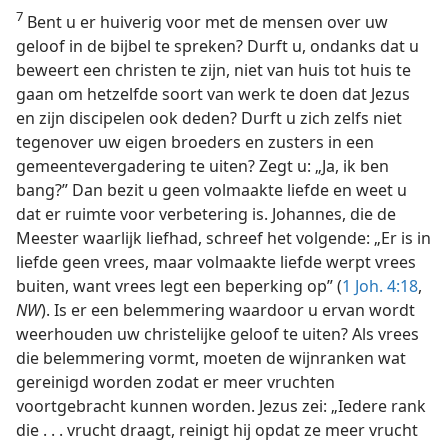
7
Bent u er huiverig voor met de mensen over uw
geloof in de bijbel te spreken? Durft u, ondanks dat u
beweert een christen te zijn, niet van huis tot huis te
gaan om hetzelfde soort van werk te doen dat Jezus
en zijn discipelen ook deden? Durft u zich zelfs niet
tegenover uw eigen broeders en zusters in een
gemeentevergadering te uiten? Zegt u: „Ja, ik ben
bang?” Dan bezit u geen volmaakte liefde en weet u
dat er ruimte voor verbetering is. Johannes, die de
Meester waarlijk liefhad, schreef het volgende: „Er is in
liefde geen vrees, maar volmaakte liefde werpt vrees
buiten, want vrees legt een beperking op” (
1 Joh. 4:18
,
NW
). Is er een belemmering waardoor u ervan wordt
weerhouden uw christelijke geloof te uiten? Als vrees
die belemmering vormt, moeten de wijnranken wat
gereinigd worden zodat er meer vruchten
voortgebracht kunnen worden. Jezus zei: „Iedere rank
die . . . vrucht draagt, reinigt hij opdat ze meer vrucht