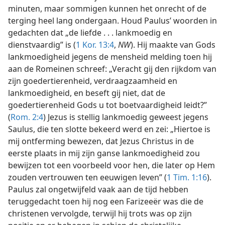
minuten, maar sommigen kunnen het onrecht of de
terging heel lang ondergaan. Houd Paulus’ woorden in
gedachten dat „de liefde . . . lankmoedig en
dienstvaardig” is (
1 Kor. 13:4
,
NW
). Hij maakte van Gods
lankmoedigheid jegens de mensheid melding toen hij
aan de Romeinen schreef: „Veracht gij den rijkdom van
zijn goedertierenheid, verdraagzaamheid en
lankmoedigheid, en beseft gij niet, dat de
goedertierenheid Gods u tot boetvaardigheid leidt?”
(
Rom. 2:4
) Jezus is stellig lankmoedig geweest jegens
Saulus, die ten slotte bekeerd werd en zei: „Hiertoe is
mij ontferming bewezen, dat Jezus Christus in de
eerste plaats in mij zijn ganse lankmoedigheid zou
bewijzen tot een voorbeeld voor hen, die later op Hem
zouden vertrouwen ten eeuwigen leven” (
1 Tim. 1:16
).
Paulus zal ongetwijfeld vaak aan de tijd hebben
teruggedacht toen hij nog een Farizeeër was die de
christenen vervolgde, terwijl hij trots was op zijn