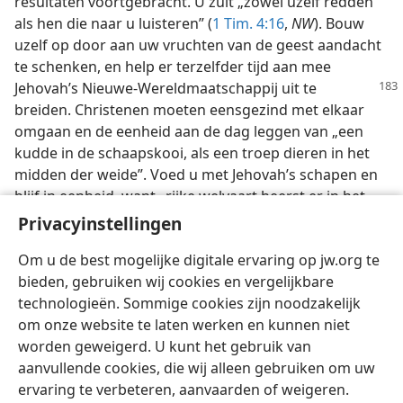
resultaten voortgebracht. U zult „zowel uzelf redden
als hen die naar u luisteren” (
1 Tim. 4:16
,
NW
). Bouw
uzelf op door aan uw vruchten van de geest aandacht
te schenken, en help er terzelfder tijd aan mee
Jehovah’s Nieuwe-Wereldmaatschappij uit
te
breiden. Christenen moeten eensgezind met elkaar
omgaan en de eenheid aan de dag leggen van „een
kudde in de schaapskooi, als een troep dieren in het
midden der weide”. Voed u met Jehovah’s schapen en
blijf in eenheid, want „rijke welvaart heerst er in het
huis van den rechtschapene; maar onrust brengt ’t
Privacyinstellingen
vermogen der slechten”. —
Spr. 15:6
,
KB.
Om u de best mogelijke digitale ervaring op jw.org te
bieden, gebruiken wij cookies en vergelijkbare
technologieën. Sommige cookies zijn noodzakelijk
om onze website te laten werken en kunnen niet
worden geweigerd. U kunt het gebruik van
Nederlands
Delen
Instellingen
aanvullende cookies, die wij alleen gebruiken om uw
Copyright
© 2026 Watch Tower Bible and Tract Society of Pennsylvania
ervaring te verbeteren, aanvaarden of weigeren.
Gebruiksvoorwaarden
Privacybeleid
Privacyinstellingen