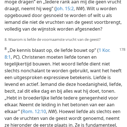
moge dragen” en „Iedere rank aan mij die geen vrucht
draagt, neemt hij weg” (
Joh. 15:2
,
NW
). Wilt u worden
opgebouwd door gesnoeid te worden of wilt u als
iemand die niet de vruchten van de geest voortbrengt,
volledig van de wijnstok worden afgesneden?
8. Waarom is liefde de voornaamste vrucht van de geest?
8
„De kennis blaast op, de liefde bouwt op” (
1 Kor.
8:1
,
PC
). Christenen moeten liefde tonen en
tegelijkertijd bouwen. Het woord liefde dient niet
slechts nonchalant te worden gebruikt, want het heeft
een uitgesproken expressieve betekenis. Liefde is
levend en actief. Iemand die deze hoedanigheid, liefde,
bezit, zal dit elke dag en bij alles wat hij doet, tonen.
„Hebt in broederlijke liefde tedere genegenheid voor
elkaar. Neemt de leiding in het betonen van eer aan
elkaar” (
Rom. 12:10
,
NW
). Hoewel liefde als slechts een
van de vruchten van de geest wordt genoemd, neemt
ze hieronder de eerste plaats in. Ze is fundamenteel,