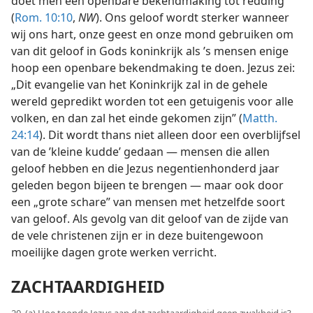
doet men een openbare bekendmaking tot redding”
(
Rom. 10:10
,
NW
). Ons geloof wordt sterker wanneer
wij ons hart, onze geest en onze mond gebruiken om
van dit geloof in Gods koninkrijk als ’s mensen enige
hoop een openbare bekendmaking te doen. Jezus zei:
„Dit evangelie van het Koninkrijk zal in de gehele
wereld gepredikt worden tot een getuigenis voor alle
volken, en dan zal het einde gekomen zijn” (
Matth.
24:14
). Dit wordt thans niet alleen door een overblijfsel
van de ’kleine kudde’ gedaan — mensen die allen
geloof hebben en die Jezus negentienhonderd jaar
geleden begon bijeen te brengen — maar ook door
een „grote schare” van mensen met hetzelfde soort
van geloof. Als gevolg van dit geloof van de zijde van
de vele christenen zijn er in deze buitengewoon
moeilijke dagen grote werken verricht.
ZACHTAARDIGHEID
20. (a) Hoe toonde Jezus aan dat zachtaardigheid geen zwakheid is?