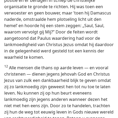
positie en er behagen in schiep de christelijke
organisatie te gronde te richten. Hij was toen een
verwoester en geen bouwer, maar ’toen hij Damascus
naderde, omstraalde hem plotseling licht uit den
hemel’ en hoorde hij een stem zeggen: „Saul, Saul,
waarom vervolgt gij Mij?” Door de feiten wordt
aangetoond dat Paulus waardering had voor de
lankmoedigheid van Christus Jezus omdat hij daardoor
in de gelegenheid werd gesteld tot een kennis der
waarheid te komen.
12
Alle mensen die thans op aarde leven — en vooral
christenen — dienen jegens Jehovah God en Christus
Jezus van zulk een dankbaarheid blijk te geven omdat
zij zo lankmoedig zijn geweest hen tot nu toe te laten
leven. Nu kunnen zij op hun beurt eveneens
lankmoedig zijn jegens anderen wanneer dezen het
niet met hen eens zijn. Door zo te handelen, trachten
zij hun de weg tot eeuwig leven in Gods nieuwe wereld