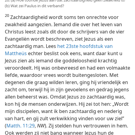
(b) Wat zei Paulus in dit verband?
20
Zachtaardigheid wordt soms ten onrechte voor
zwakheid aangezien. Iemand die over het leven van
Christus leest zoals dit door de schrijvers van de vier
Evangeliën wordt beschreven, ziet Jezus als een
zachtaardig man. Lees
het 23ste hoofdstuk van
Mattheüs
echter beslist ook eens, want daar kunt u
Jezus zien als iemand die goddeloosheid krachtig
veroordeelt. Hij was onbevreesd en had een volmaakte
liefde, waardoor vrees wordt buitengesloten. Met
degenen die graag wilden leren, ging hij vriendelijk en
zacht om, terwijl hij in zijn gevoelens en gedrag jegens
allen beheerst was. Omdat Jezus zo zachtaardig was,
kon hij de mensen onderwijzen. Hij zei tot hen: „Wordt
mijn discipelen, want ik ben zachtaardig en nederig
van hart, en gij zult verkwikking vinden voor uw ziel”
(
Matth. 11:29
,
NW
). Zij stelden hun vertrouwen in hem.
Ook werden zij niet bang wanneer Jezus hun de