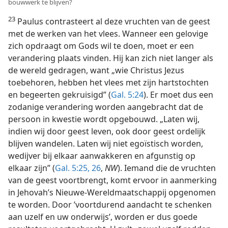
bouwwerk te blijven?
23
Paulus contrasteert al deze vruchten van de geest
met de werken van het vlees. Wanneer een gelovige
zich opdraagt om Gods wil te doen, moet er een
verandering plaats vinden. Hij kan zich niet langer als
de wereld gedragen, want „wie Christus Jezus
toebehoren, hebben het vlees met zijn hartstochten
en begeerten gekruisigd” (
Gal. 5:24
). Er moet dus een
zodanige verandering worden aangebracht dat de
persoon in kwestie wordt opgebouwd. „Laten wij,
indien wij door geest leven, ook door geest ordelijk
blijven wandelen. Laten wij niet egoïstisch worden,
wedijver bij elkaar aanwakkeren en afgunstig op
elkaar zijn” (
Gal. 5:25, 26
,
NW
). Iemand die de vruchten
van de geest voortbrengt, komt ervoor in aanmerking
in Jehovah’s Nieuwe-Wereldmaatschappij opgenomen
te worden. Door ’voortdurend aandacht te schenken
aan uzelf en uw onderwijs’, worden er dus goede