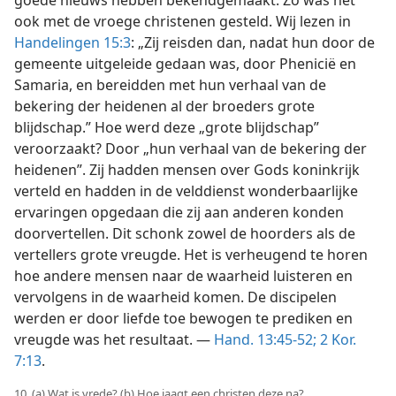
goede nieuws hebben bekendgemaakt. Zo was het
ook met de vroege christenen gesteld. Wij lezen in
Handelingen 15:3
: „Zij reisden dan, nadat hun door de
gemeente uitgeleide gedaan was, door Phenicië en
Samaria, en bereidden met hun verhaal van de
bekering der heidenen al der broeders grote
blijdschap.” Hoe werd deze „grote blijdschap”
veroorzaakt? Door „hun verhaal van de bekering der
heidenen”. Zij hadden mensen over Gods koninkrijk
verteld en hadden in de velddienst wonderbaarlijke
ervaringen opgedaan die zij aan anderen konden
doorvertellen. Dit schonk zowel de hoorders als de
vertellers grote vreugde. Het is verheugend te horen
hoe andere mensen naar de waarheid luisteren en
vervolgens in de waarheid komen. De discipelen
werden er door liefde toe bewogen te prediken en
vreugde was het resultaat. —
Hand. 13:45-52;
2 Kor.
7:13
.
10. (a) Wat is vrede? (b) Hoe jaagt een christen deze na?