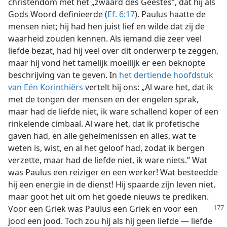
christendom met het „zwaard des Geestes”, dat hij als
Gods Woord definieerde (
Ef. 6:17
). Paulus haatte de
mensen niet; hij had hen juist lief en wilde dat zij de
waarheid zouden kennen. Als iemand die zeer veel
liefde bezat, had hij veel over dit onderwerp te zeggen,
maar hij vond het tamelijk moeilijk er een beknopte
beschrijving van te geven. In
het dertiende hoofdstuk
van Eén Korinthiërs
vertelt hij ons: „Al ware het, dat ik
met de tongen der mensen en der engelen sprak,
maar had de liefde niet, ik ware schallend koper of een
rinkelende cimbaal. Al ware het, dat ik profetische
gaven had, en alle geheimenissen en alles, wat te
weten is, wist, en al het geloof had, zodat ik bergen
verzette, maar had de liefde niet, ik ware niets.” Wat
was Paulus een reiziger en een werker! Wat besteedde
hij een energie in de dienst! Hij spaarde zijn leven niet,
maar goot het uit om het goede nieuws te prediken.
Voor een Griek was Paulus een
Griek en voor een
jood een jood. Toch zou hij als hij geen liefde — liefde