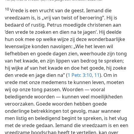
10
Vrede is een vrucht van de geest. Iemand die
vreedzaam is, is „vrij van twist of beroering”. Hij is
bedaard of rustig. Petrus moedigde christenen aan
’den vrede te zoeken en dien na te jagen’. Hij deelde
hun ook mee op welke wijze zij deze wonderbaarlijke
levenswijze konden navolgen: „Wie het leven wil
liefhebben en goede dagen zien, weerhoude zijn tong
van het kwade, en zijn lippen van bedrog te spreken;
hij wijke af van het kwade en doe het goede, hij zoeke
den vrede en jage dien na” (
1 Petr. 3:10, 11
). Om in
vrede met onze medemens te kunnen leven, moeten
wij op onze tong passen. Woorden — vooral
beledigende woorden — kunnen veel moeilijkheden
veroorzaken. Goede woorden hebben goede
onderlinge betrekkingen tot gevolg, maar wanneer
men listig en beledigend begint te spreken, is het vlug
met de vrede gedaan. Iemand die vreedzaam is en een
vreedzame boodschap heeft te vertellen, kan over