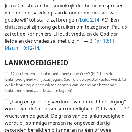
Jezus Christus en het koninkrijk der hemelen spreken
en hoe God „vrede op aarde onder de mensen van
goede wil” tot stand zal brengen (
Luk. 2:14
,
PC
). Een
christen zal zijn tong gebruiken om te zegenen. Paulus
zei tot de Korinthiërs: „Houdt vrede, en de God der
liefde en des vredes zal met u zijn.” —
2 Kor. 13:11;
Matth. 10:12-14
.
LANKMOEDIGHEID
11, 12. (a) Hoe zou u lankmoedigheid definiëren? (b) Schets de
lankmoedigheid van Jezus jegens Saul, die de apostel Paulus werd. (c)
Welke houding dienen wij ten aanzien van jegens ons betoonde
lankmoedigheid aan de dag te leggen?
11
„Lang en geduldig verduren van onrecht of terging”
vormt een definitie van
lankmoedigheid. Dit is een
vrucht van de geest. De grens van de lankmoedigheid
wordt bij sommige mensen na ongeveer dertig
seconden bereikt en bij anderen na één of twee