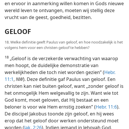
en ervoor in aanmerking willen komen in Gods nieuwe
wereld leven te ontvangen, moeten wij stellig deze
vrucht van de geest, goedheid, bezitten.
GELOOF
18. Welke definitie geeft Paulus van geloof, en hoe noodzakelijk is het
volgens hem voor een christen geloof te hebben?
18
„Geloof is de verzekerde verwachting van waarop
men hoopt, de duidelijke demonstratie van
werkelijkheden die toch niet worden gezien” (
Hebr.
11:1
,
NW
). Deze definitie gaf Paulus van geloof. Een
christen kan niet buiten geloof, want „zonder geloof is
het onmogelijk Hem welgevallig te zijn. Want wie tot
God komt, moet geloven, dat Hij bestaat en een
beloner is voor wie Hem ernstig zoeken” (
Hebr. 11:6
).
De discipel Jakobus toonde zijn geloof, en hij wees
erop dat het geloof door werken ondersteund moet
worden (
Jak. 2:26
). Indien iemand in Jehovah God,