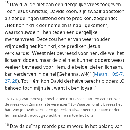
15
David wilde niet aan een dergelijke vrees toegeven.
Toen Jezus Christus, Davids Zoon, zijn twaalf apostelen
als zendelingen uitzond om te prediken, zeggende:
„Het Koninkrijk der hemelen is nabij gekomen”,
waarschuwde hij hen tegen een dergelijke
mensenvrees. Deze zou hen er van weerhouden
vrijmoedig het Koninkrijk te prediken. Jezus
verklaarde: „Weest niet bevreesd voor hen, die wel het
lichaam doden, maar de ziel niet kunnen doden; weest
veeleer bevreesd voor Hem, die beide, ziel en lichaam,
kan verderven in de hel [Gehenna,
NW
]” (
Matth. 10:5-7,
27, 28
). Tot Hém kon David derhalve terecht bidden: „O
behoed toch mijn ziel, want ik ben loyaal.”
16, 17. (a) Wat moest Jehovah doen om Davids hart ten aanzien van
de vrees voor Zijn naam te verenigen? (b) Waarom omhult vrees het
hart van Jehovah’s getuigen geheel en al wanneer Zijn naam onder
hun aandacht wordt gebracht, en waartoe leidt dit?
16
Davids geïnspireerde psalm werd in het belang van