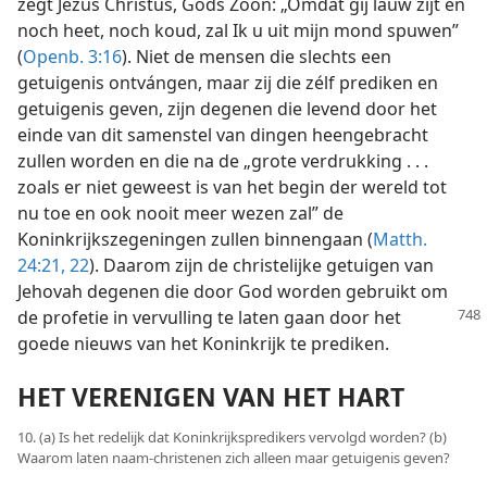
zegt Jezus Christus, Gods Zoon: „Omdat gij lauw zijt en
noch heet, noch koud, zal Ik u uit mijn mond spuwen”
(
Openb. 3:16
). Niet de mensen die slechts een
getuigenis ontvángen, maar zij die zélf prediken en
getuigenis geven, zijn degenen die levend door het
einde van dit samenstel van dingen heengebracht
zullen worden en die na de „grote verdrukking . . .
zoals er niet geweest is van het begin der wereld tot
nu toe en ook nooit meer wezen zal” de
Koninkrijkszegeningen zullen binnengaan (
Matth.
24:21, 22
). Daarom zijn de christelijke getuigen van
Jehovah degenen die door God worden gebruikt om
de profetie in vervulling te
laten gaan door het
goede nieuws van het Koninkrijk te prediken.
HET VERENIGEN VAN HET HART
10. (a) Is het redelijk dat Koninkrijkspredikers vervolgd worden? (b)
Waarom laten naam-christenen zich alleen maar getuigenis geven?