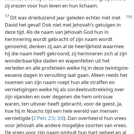
zij vrezen voor hun leven en hun lichaam.
17
Dit was drieduizend jaar geleden
echter niet met
David het geval! Ook niet met Jehovah’s getuigen in
deze tijd. Als de naam van Jehovah God hun in
herinnering wordt gebracht of zijn naam wordt
genoemd, denken zij aan al de heerlijkheid waarmee
hij die naam heeft gekroond; zij herinneren zich al zijn
wonderbaarlijke daden en wapenfeiten uit het
verleden en alle profetieën welke hij in deze twintigste-
eeuwse dagen in vervulling laat gaan. Alleen reeds het
noemen van zijn naam roept hun alle straffen en
vernietigingen welke hij als oordeelsvoltrekking over
zijn vijanden en over degenen die hem ontrouw
waren, ten uitvoer heeft gebracht, voor de geest. Ja,
hoe hij in Noachs tijd een hele wereld van mensen
vernietigde (
2 Petr. 2:5;
3:6
). Dan overheerst hun vrees
voor Jehovah alle andere mogelijke soorten van vrees.
De vrees voor zijn naam omhult hun hart geheel en al