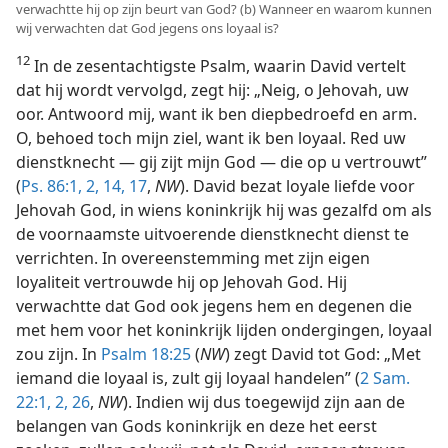
verwachtte hij op zijn beurt van God? (b) Wanneer en waarom kunnen
wij verwachten dat God jegens ons loyaal is?
12
In de zesentachtigste Psalm, waarin David vertelt
dat hij wordt vervolgd, zegt hij: „Neig, o Jehovah, uw
oor. Antwoord mij, want ik ben diepbedroefd en arm.
O, behoed toch mijn ziel, want ik ben loyaal. Red uw
dienstknecht — gij zijt mijn God — die op u vertrouwt”
(
Ps. 86:1, 2,
14,
17
,
NW
). David bezat loyale liefde voor
Jehovah God, in wiens koninkrijk hij was gezalfd om als
de voornaamste uitvoerende dienstknecht dienst te
verrichten. In overeenstemming met zijn eigen
loyaliteit vertrouwde hij op Jehovah God. Hij
verwachtte dat God ook jegens hem en degenen die
met hem voor het koninkrijk lijden ondergingen, loyaal
zou zijn. In
Psalm 18:25
(
NW
) zegt David tot God: „Met
iemand die loyaal is, zult gij loyaal handelen” (
2 Sam.
22:1, 2,
26
,
NW
). Indien wij dus toegewijd zijn aan de
belangen van Gods koninkrijk en deze het eerst