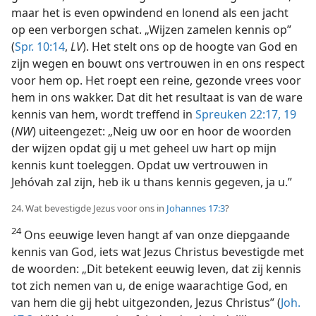
maar het is even opwindend en lonend als een jacht
op een verborgen schat. „Wijzen zamelen kennis op”
(
Spr. 10:14
,
LV
). Het stelt ons op de hoogte van God en
zijn wegen en bouwt ons vertrouwen in en ons respect
voor hem op. Het roept een reine, gezonde vrees voor
hem in ons wakker. Dat dit het resultaat is van de ware
kennis van hem, wordt treffend in
Spreuken 22:17,
19
(
NW
) uiteengezet: „Neig uw oor en hoor de woorden
der wijzen opdat gij u met geheel uw hart op mijn
kennis kunt toeleggen. Opdat uw vertrouwen in
Jehóvah zal zijn, heb ik u thans kennis gegeven, ja u.”
24. Wat bevestigde Jezus voor ons in
Johannes 17:3
?
24
Ons eeuwige leven hangt af van onze diepgaande
kennis van God, iets wat Jezus Christus bevestigde met
de woorden: „Dit betekent eeuwig leven, dat zij kennis
tot zich nemen van u, de enige waarachtige God, en
van hem die gij hebt uitgezonden, Jezus Christus” (
Joh.