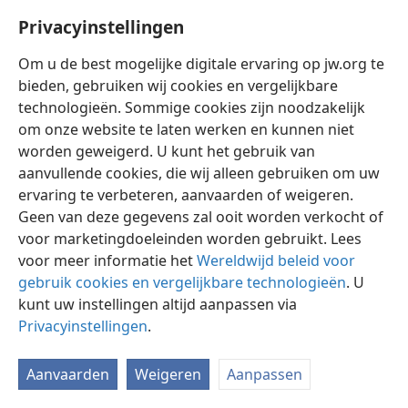
organisaties welke bescherming, zekerheid en
Privacyinstellingen
bewaring beloven. Zij zien uit naar een bekwame
leider. Het is daarom niet vreemd dat er mensen en
Om u de best mogelijke digitale ervaring op jw.org te
organisaties zijn die voordeel trekken van de
bieden, gebruiken wij cookies en vergelijkbare
verlangens en vrees der mensen en die het
technologieën. Sommige cookies zijn noodzakelijk
leiderschap op zich nemen en dan loyaliteit van de
om onze website te laten werken en kunnen niet
mensen vragen. Dit alles stelt de vraag aan wie of wat
worden geweigerd. U kunt het gebruik van
onze loyaliteit te schenken — zonder de fout te
aanvullende cookies, die wij alleen gebruiken om uw
begaan deze tegenover de verkeerde te betonen, met
ervaring te verbeteren, aanvaarden of weigeren.
alle rampzalig gevolgen van dien — des te scherper.
Geen van deze gegevens zal ooit worden verkocht of
voor marketingdoeleinden worden gebruikt. Lees
30, 31. (a) Wie delen niet in de vrees van deze wereld, en wat doen zij?
(b) Van welk resultaat verzekert onze loyaliteit ons, en welke beloning
voor meer informatie het
Wereldwijd beleid voor
schenkt God loyale mensen thans reeds?
gebruik cookies en vergelijkbare technologieën
. U
kunt uw instellingen altijd aanpassen via
30
Wij, dat wil zeggen, degenen die hun hart verenigd
Privacyinstellingen
.
hebben om Jehovah’s naam te vrezen, delen niet in de
vrees en de verschrikkelijke verwachting van de volken
en natiën van deze oude wereld. Wij doen veeleer wat
Aanvaarden
Weigeren
Aanpassen
Jezus ons voor deze speciale tijd aanraadde: „Wanneer