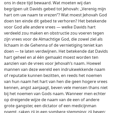
ons in deze tijd bewaard. Wat moeten wij dan
begrijpen uit Davids gebed tot Jehovah: „Verenig mijn
hart om uw naam te vrezen”? Wat moest Jehovah God
doen ten einde dit gebed te verhoren? Het betekende
voor God alle andere vrees — welke Davids hart
verdeeld zou maken en obstructie zou voeren tegen
zijn vrees voor de Almachtige God, die zowel ziel als
lichaam in de Gehenna of de vernietiging teniet kan
doen — te laten verdwijnen. Het betekende dat Davids
hart geheel en al één gemaakt moest worden ten
aanzien van de vrees voor Jehovah’s naam. Hoewel
mannen van deze wereld een indrukwekkende naam
of reputatie kunnen bezitten, en reeds het noemen
van hun naam het hart van hen die geen hogere vrees
kennen, angst aanjaagt, beven vele mensen thans niet
bij het noemen van Gods naam. Wanneer men echter
op dreigende wijze de naam van de een of andere
grote gangster, een dictator of een medicijnman
noemt, raken zij in een sombere stemming; zij beven;