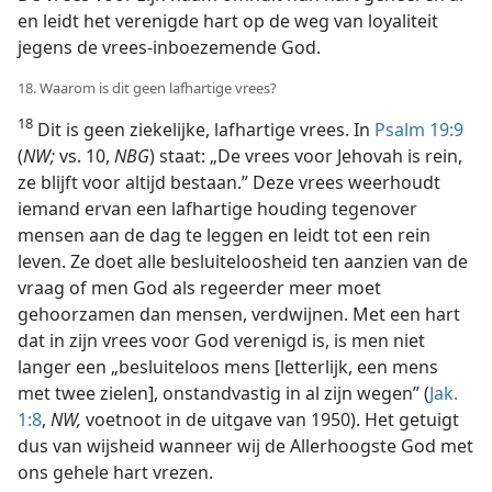
en leidt het verenigde hart op de weg van loyaliteit
jegens de vrees-inboezemende God.
18. Waarom is dit geen lafhartige vrees?
18
Dit is geen ziekelijke, lafhartige vrees. In
Psalm 19:9
(
NW;
vs. 10,
NBG
) staat: „De vrees voor Jehovah is rein,
ze blijft voor altijd bestaan.” Deze vrees weerhoudt
iemand ervan een lafhartige houding tegenover
mensen aan de dag te leggen en leidt tot een rein
leven. Ze doet alle besluiteloosheid ten aanzien van de
vraag of men God als regeerder meer moet
gehoorzamen dan mensen, verdwijnen. Met een hart
dat in zijn vrees voor God verenigd is, is men niet
langer een „besluiteloos mens [letterlijk, een mens
met twee zielen], onstandvastig in al zijn wegen” (
Jak.
1:8
,
NW,
voetnoot in de uitgave van 1950). Het getuigt
dus van wijsheid wanneer wij de Allerhoogste God met
ons gehele hart vrezen.