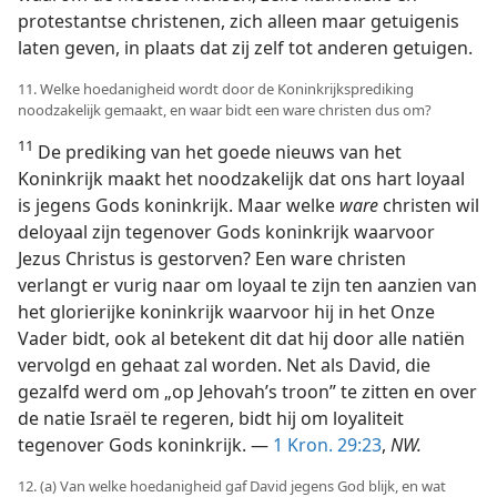
protestantse christenen, zich alleen maar getuigenis
laten geven, in plaats dat zij zelf tot anderen getuigen.
11. Welke hoedanigheid wordt door de Koninkrijksprediking
noodzakelijk gemaakt, en waar bidt een ware christen dus om?
11
De prediking van het goede nieuws van het
Koninkrijk maakt het noodzakelijk dat ons hart loyaal
is jegens Gods koninkrijk. Maar welke
ware
christen wil
deloyaal zijn tegenover Gods koninkrijk waarvoor
Jezus Christus is gestorven? Een ware christen
verlangt er vurig naar om loyaal te zijn ten aanzien van
het glorierijke koninkrijk waarvoor hij in het Onze
Vader bidt, ook al betekent dit dat hij door alle natiën
vervolgd en gehaat zal worden. Net als David, die
gezalfd werd om „op Jehovah’s troon” te zitten en over
de natie Israël te regeren, bidt hij om loyaliteit
tegenover Gods koninkrijk. —
1 Kron. 29:23
,
NW.
12. (a) Van welke hoedanigheid gaf David jegens God blijk, en wat