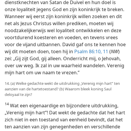
dienstknechten van Satan de Duivel en hun doel is
onze loyaliteit jegens God en zijn koninkrijk te breken.
Wanneer wij eerst zijn koninkrijk willen zoeken en dit
net als Jezus Christus willen prediken, moeten wij
noodzakelijkerwijs wel loyaliteit ontwikkelen en deze
voortdurend koesteren en voeden, en tevens vrees
voor de vijand uitbannen. David gaf ons te kennen hoe
wij dit moeten doen, toen hij in
Psalm 86:10, 11
(
NW
)
zei: „Gij zijt God, gij alleen. Onderricht mij, o Jehovah,
over uw weg. Ik zal in uw waarheid wandelen. Verenig
mijn hart om uw naam te vrezen.”
14. (a) Welke gedachte wekt de uitdrukking „Verenig mijn hart” ten
aanzien van de hartetoestand? (b) Waarom bleek koning Saul
deloyaal te zijn?
14
Wat een eigenaardige en bijzondere uitdrukking,
„Verenig mijn hart”! Dat wekt de gedachte dat het hart
zich niet in een toestand van eenheid bevindt, dat het
ten aanzien van zijn genegenheden en verschillende