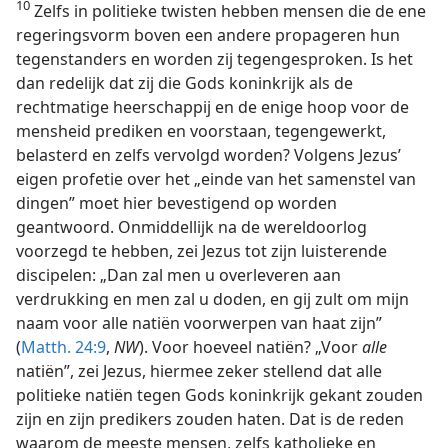
10
Zelfs in politieke twisten hebben mensen die de ene
regeringsvorm boven een andere propageren hun
tegenstanders en worden zij tegengesproken. Is het
dan redelijk dat zij die Gods koninkrijk als de
rechtmatige heerschappij en de enige hoop voor de
mensheid prediken en voorstaan, tegengewerkt,
belasterd en zelfs vervolgd worden? Volgens Jezus’
eigen profetie over het „einde van het samenstel van
dingen” moet hier bevestigend op worden
geantwoord. Onmiddellijk na de wereldoorlog
voorzegd te hebben, zei Jezus tot zijn luisterende
discipelen: „Dan zal men u overleveren aan
verdrukking en men zal u doden, en gij zult om mijn
naam voor alle natiën voorwerpen van haat zijn”
(
Matth. 24:9
,
NW
). Voor hoeveel natiën? „Voor
alle
natiën”, zei Jezus, hiermee zeker stellend dat alle
politieke natiën tegen Gods koninkrijk gekant zouden
zijn en zijn predikers zouden haten. Dat is de reden
waarom de meeste mensen, zelfs katholieke en