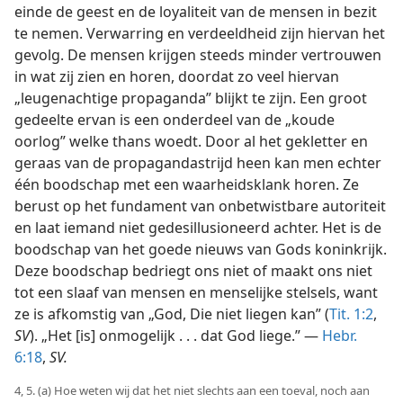
einde de geest en de loyaliteit van de mensen in bezit
te nemen. Verwarring en verdeeldheid zijn hiervan het
gevolg. De mensen krijgen steeds minder vertrouwen
in wat zij zien en horen, doordat zo veel hiervan
„leugenachtige propaganda” blijkt te zijn. Een groot
gedeelte ervan is een onderdeel van de „koude
oorlog” welke thans woedt. Door al het gekletter en
geraas van de propagandastrijd heen kan men echter
één boodschap met een waarheidsklank horen. Ze
berust op het fundament van onbetwistbare autoriteit
en laat iemand niet gedesillusioneerd achter. Het is de
boodschap van het goede nieuws van Gods koninkrijk.
Deze boodschap bedriegt ons niet of maakt ons niet
tot een slaaf van mensen en menselijke stelsels, want
ze is afkomstig van „God, Die niet liegen kan” (
Tit. 1:2
,
SV
). „Het [is] onmogelijk . . . dat God liege.” —
Hebr.
6:18
,
SV.
4, 5. (a) Hoe weten wij dat het niet slechts aan een toeval, noch aan