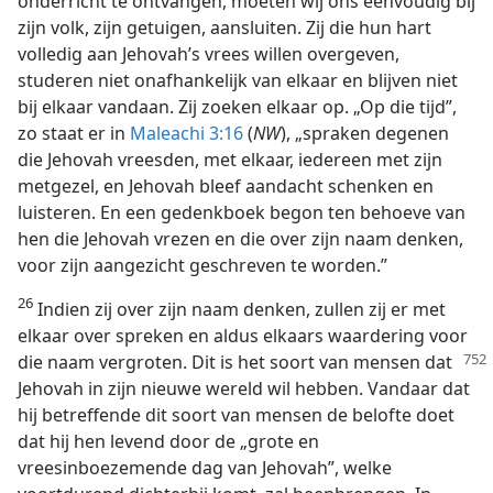
onderricht te ontvangen, moeten wij ons eenvoudig bij
zijn volk, zijn getuigen, aansluiten. Zij die hun hart
volledig aan Jehovah’s vrees willen overgeven,
studeren niet onafhankelijk van elkaar en blijven niet
bij elkaar vandaan. Zij zoeken elkaar op. „Op die tijd”,
zo staat er in
Maleachi 3:16
(
NW
), „spraken degenen
die Jehovah vreesden, met elkaar, iedereen met zijn
metgezel, en Jehovah bleef aandacht schenken en
luisteren. En een gedenkboek begon ten behoeve van
hen die Jehovah vrezen en die over zijn naam denken,
voor zijn aangezicht geschreven te worden.”
26
Indien zij over zijn naam denken, zullen zij er met
elkaar over spreken en aldus elkaars waardering voor
die
naam vergroten. Dit is het soort van mensen dat
Jehovah in zijn nieuwe wereld wil hebben. Vandaar dat
hij betreffende dit soort van mensen de belofte doet
dat hij hen levend door de „grote en
vreesinboezemende dag van Jehovah”, welke