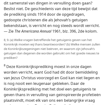
dit samenstel van dingen in vervulling doen gaan?
Beslist niet. De geschiedenis van deze tijd bewijst dat
de prediking sinds 1914 door de opgedragen,
gedoopte christenen die als Jehovah’s getuigen
bekendstaan, is verricht en nog steeds wordt verricht.
— Zie
The Americana Annual
1961, blz. 396, 2de kolom.
8, 9. (a) Welke vragen betreffende het getuigenis geven van het
Koninkrijk moeten wij thans beantwoorden? (b) Welke mensen zullen
de Koninkrijkszegeningen niet beërven, en waarom zijn Jehovah’s
getuigen dan degenen die worden gebruikt om het goede nieuws te
prediken?
8
Deze Koninkrijksprediking moest in onze dagen
worden verricht, want God had dit door bemiddeling
van Jezus Christus voorzegd en God kan niet liegen en
is nog nooit een leugenaar gebleken. Daar de
Koninkrijksprediking met het doel een getuigenis te
geven thans in vervulling van geïnspireerde profetieën
plaatsvindt, moet elk van ons een belangrijke vraag