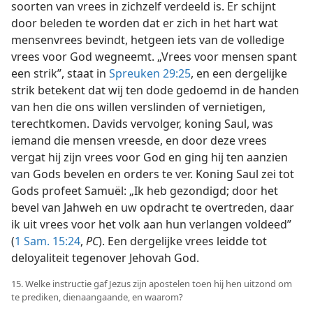
soorten van vrees in zichzelf verdeeld is. Er schijnt
door beleden te worden dat er zich in het hart wat
mensenvrees bevindt, hetgeen iets van de volledige
vrees voor God wegneemt. „Vrees voor mensen spant
een strik”, staat in
Spreuken 29:25
, en een dergelijke
strik betekent dat wij ten dode gedoemd in de handen
van hen die ons willen verslinden of vernietigen,
terechtkomen. Davids vervolger, koning Saul, was
iemand die mensen vreesde, en door deze vrees
vergat hij zijn vrees voor God en ging hij ten aanzien
van Gods bevelen en orders te ver. Koning Saul zei tot
Gods profeet Samuël: „Ik heb gezondigd; door het
bevel van Jahweh en uw opdracht te overtreden, daar
ik uit vrees voor het volk aan hun verlangen voldeed”
(
1 Sam. 15:24
,
PC
). Een dergelijke vrees leidde tot
deloyaliteit tegenover Jehovah God.
15. Welke instructie gaf Jezus zijn apostelen toen hij hen uitzond om
te prediken, dienaangaande, en waarom?