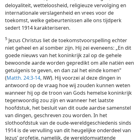
deloyaliteit, wetteloosheid, religieuze vervolging en
internationale verslagenheid en vrees voor de
toekomst, welke gebeurtenissen alle ons tijdperk
sedert 1914 karakteriseren.
5
Jezus Christus liet de toekomstvoorspelling echter
niet geheel en al somber zijn. Hij zei eveneens: „En dit
goede nieuws van het koninkrijk zal op de gehele
bewoonde aarde worden gepredikt om alle natiën een
getuigenis te geven, en dan zal het einde komen”
(
Matth. 24:3-14
,
NW
). Hij voorzei al deze dingen in
antwoord op de vraag hoe wij zouden kunnen weten
wanneer hij op de troon van Gods hemelse koninkrijk
tegenwoordig zou zijn en wanneer het laatste
hoofdstuk, het besluit van dit oude aardse samenstel
van dingen, geschreven zou worden. In het
slothoofdstuk van de oude-wereldgeschiedenis sinds
1914 is de vervulling van dit heugelijke onderdeel van
Jezus’ profetie, namelijk, de wereldomvattende