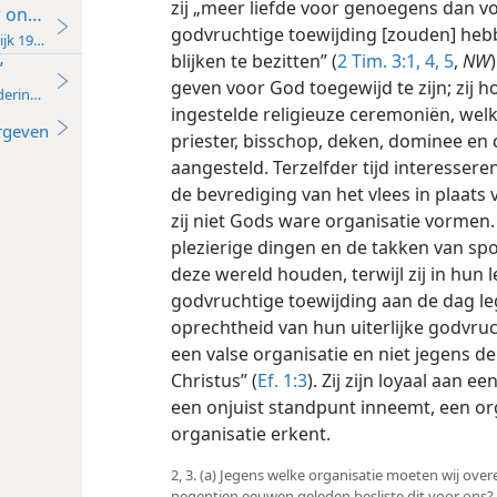
zij „meer liefde voor genoegens dan v
 ons is uitgeroepen
godvruchtige toewijding [zouden] hebben
jk 1962
blijken te bezitten” (
2 Tim. 3:1,
4, 5
,
NW
’
geven voor God toegewijd te zijn; zij
deringen 2017
ingestelde religieuze ceremoniën, wel
rgeven
priester, bisschop, deken, dominee en 
aangesteld. Terzelfder tijd interesseren 
de bevrediging van het vlees in plaats
zij niet Gods ware
organisatie vormen. 
plezierige dingen en de takken van spo
deze wereld houden, terwijl zij in hun 
godvruchtige toewijding aan de dag l
oprechtheid van hun uiterlijke godvruch
een valse organisatie en niet jegens d
Christus” (
Ef. 1:3
). Zij zijn loyaal aan 
een onjuist standpunt inneemt, een or
organisatie erkent.
2, 3. (a) Jegens welke organisatie moeten wij ove
negentien eeuwen geleden besliste dit voor ons?