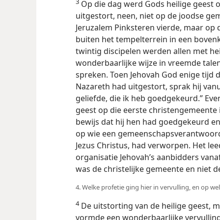
3
Op die dag werd Gods heilige geest
uitgestort, neen, niet op de joodse ge
Jeruzalem Pinksteren vierde, maar op d
buiten het tempelterrein in een bove
twintig discipelen werden allen met h
wonderbaarlijke wijze in vreemde tale
spreken. Toen Jehovah God enige tijd d
Nazareth had uitgestort, sprak hij vanu
geliefde, die ik heb goedgekeurd.” Eve
geest op die eerste christengemeente 
bewijs dat hij hen had goedgekeurd e
op wie een gemeenschapsverantwoorde
Jezus Christus, had verworpen. Het lee
organisatie Jehovah’s aanbidders vanaf
was de christelijke gemeente en niet de
4. Welke profetie ging hier in vervulling, en op w
4
De uitstorting van de heilige geest, m
vormde een wonderbaarlijke vervulling 