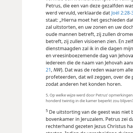
Petrus, die een van deze gezalfden was
werd vervuld, verklaarde dat
Joël 2:28-
staat: „Hierna moet het geschieden dat
zal uitstorten, en uw zonen en uw doc
oude mannen betreft, zij zullen dro
betreft, zij zullen visioenen zien. En z
dienstmaagden zal ik in die dagen mijn 
en vreesinboezemende dag van Jehov
iedereen die de naam van Jehovah aanr
21
,
NW
). Dat was de reden waarom all
profeteerden, dat wil zeggen, over de
zodat anderen het konden horen.
5. Op welke wijze werd door Petrus’ opmerkingen 
honderd twintig in die kamer beperkt zou blijven
5
De uitstorting van de geest was niet 
bovenkamer in Jeruzalem. Petrus zei da
rechterhand gezeten Jezus Christus had