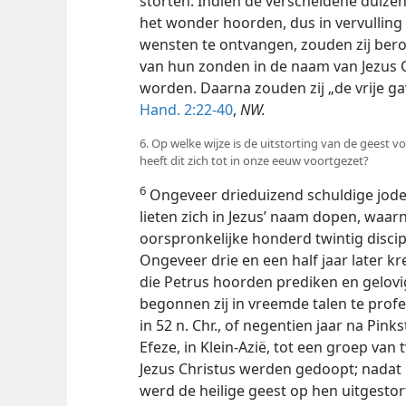
storten. Indien de verscheidene duizen
het wonder hoorden, dus in vervulling v
wensten te ontvangen, zouden zij ber
van hun zonden in de naam van Jezus 
worden. Daarna zouden zij „de vrije ga
Hand. 2:22-40
,
NW.
6. Op welke wijze is de uitstorting van de geest v
heeft dit zich tot in onze eeuw voortgezet?
6
Ongeveer drieduizend schuldige jod
lieten zich in Jezus’ naam dopen, waarn
oorspronkelijke honderd twintig discip
Ongeveer drie en een half jaar later k
die Petrus hoorden prediken en gelovi
begonnen zij in vreemde talen te profe
in 52 n. Chr., of negentien jaar na Pink
Efeze, in Klein-Azië, tot een groep van
Jezus Christus werden gedoopt; nadat
werd de heilige geest op hen uitgestor