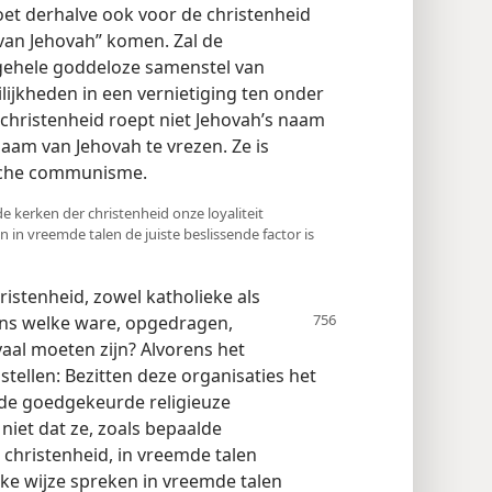
oet derhalve ook voor de christenheid
an Jehovah” komen. Zal de
 gehele goddeloze samenstel van
lijkheden in een vernietiging ten onder
 christenheid roept niet Jehovah’s naam
naam van Jehovah te vrezen. Ze is
ische communisme.
e kerken der christenheid onze loyaliteit
 in vreemde talen de juiste beslissende factor is
hristenheid, zowel katholieke als
ens
welke ware, opgedragen,
aal moeten zijn? Alvorens het
stellen: Bezitten deze organisaties het
 de goedgekeurde religieuze
niet dat ze, zoals bepaalde
hristenheid, in vreemde talen
ke wijze spreken in vreemde talen