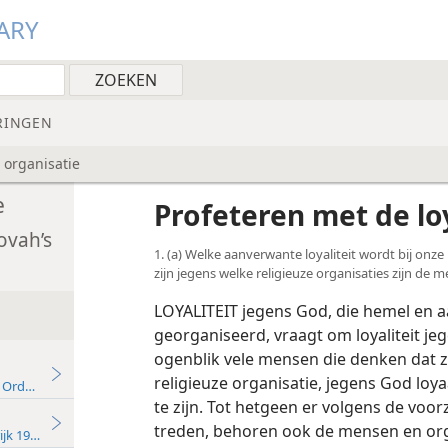
ARY
RINGEN
 organisatie
e
Profeteren met de lo
ovah’s
1. (a) Welke aanverwante loyaliteit wordt bij onze 
zijn jegens welke religieuze organisaties zijn de
LOYALITEIT jegens God, die hemel en 
georganiseerd, vraagt om loyaliteit jege
ogenblik vele mensen die denken dat z
religieuze organisatie, jegens God loyaa
 Ordening!
te zijn. Tot hetgeen er volgens de voor
treden, behoren ook de mensen en or
jk 1973