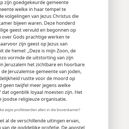
 op zijn goedgekeurde gemeente
meente welke in haar tempel te
e volgelingen van Jezus Christus die
nkamer bijeen waren. Deze honderd
eilige geest vervuld en begonnen op
n over Gods prachtige werken te
aarvoor zijn geest op Jezus van
it de hemel: „Deze is mijn Zoon, de
nzo vormde de uitstorting van zijn
in Jeruzalem het zichtbare en hoorbare
n de Jeruzalemse gemeente van joden,
lijkheid rustte voor de moord op
d geen twijfel meer jegens welke
 dat ogenblik loyaal moesten zijn. Het
 joodse religieuze organisatie.
elke wijze profeteerden allen in die bovenkamer?
et al de verschillende uitingen ervan,
van de goddelijke profetie. De apostel