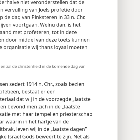
derhalve niet veronderstellen dat de
in vervulling van Joëls profetie door
p de dag van Pinksteren in 33 n. Chr.
blijven voortgaan. Welnu dan, is het
gaand met profeteren, tot in deze
; en door middel van deze toets kunnen
e organisatie wij thans loyaal moeten
, en zal de christenheid in de komende dag van
en sedert 1914 n. Chr., zoals bezien
ofetieën, bestaat er een
riaal dat wij in de voorzegde „laatste
en bevond men zich in de „laatste
satie met haar tempel en priesterschap
aar waarin in het hartje van de
brak, leven wij in de „laatste dagen”
jke Israël Gods beweert te zijn. Net als