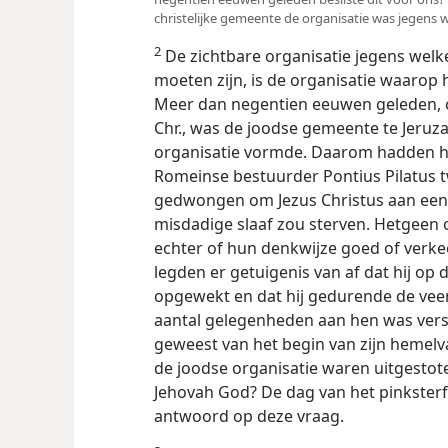
christelijke gemeente de organisatie was jegens w
2
De zichtbare organisatie jegens welk
moeten zijn, is de organisatie waarop hi
Meer dan negentien eeuwen geleden, op
Chr., was de joodse gemeente te Jeruz
organisatie vormde. Daarom hadden hun
Romeinse bestuurder Pontius Pilatus t
gedwongen om Jezus Christus aan een pa
misdadige slaaf zou sterven. Hetgeen
echter of hun denkwijze goed of verkee
legden er getuigenis van af dat hij op
opgewekt en dat hij gedurende de veer
aantal gelegenheden aan hen was versc
geweest van het begin van zijn hemelv
de joodse organisatie waren uitgestot
Jehovah God? De dag van het pinkster
antwoord op deze vraag.