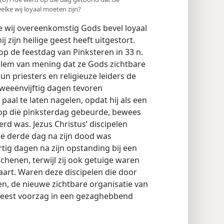
elke wij loyaal moeten zijn?
e wij overeenkomstig Gods bevel loyaal
j zijn heilige geest heeft uitgestort.
 de feestdag van Pinksteren in 33 n.
alem van mening dat ze Gods zichtbare
 priesters en religieuze leiders de
weeënvijftig dagen tevoren
al te laten nagelen, opdat hij als een
 op die pinksterdag gebeurde, bewees
rd was. Jezus Christus’ discipelen
 de derde dag na zijn dood was
tig dagen na zijn opstanding bij een
henen, terwijl zij ook getuige waren
aart. Waren deze discipelen die door
en, de nieuwe zichtbare organisatie van
feest voorzag in een gezaghebbend