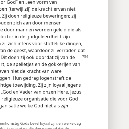
oor God” en „een vorm van
 [terwijl zij] de kracht ervan niet
). Zij doen religieuze beweringen; zij
 houden zich aan door mensen
ke door mannen worden geleid die als
doctor in de godgeleerdheid zijn
zij zich intens voor stoffelijke dingen,
 van de geest, waardoor zij verraden dat
Dit doen zij ook doordat zij van de
rt, de spelletjes en de gokkerijen van
leven niet de kracht van ware
eggen. Hun gedrag logenstraft de
tige toewijding. Zij zijn loyaal jegens
e „God en Vader van onzen Here, Jezus
een religieuze organisatie die voor God
ganisatie welke God niet als
zijn
reenkomstig Gods bevel loyaal zijn, en welke dag
 (b) Hoe werd op die dag getoond dat de