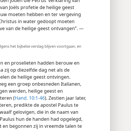
den joden die Petrus’ verklaring van
an Joëls profetie de heilige geest
ouw moeten hebben en ter vergeving
Christus in water gedoopt moeten
ve van de heilige geest ontvangen”. —
olgens het bijbelse verslag blijven voortgaan, en
en en proselieten hadden berouw en
a zij op diezelfde dag net als de
elen de heilige geest ontvingen.
reeg een groep onbesneden Italianen,
gen werden, heilige geest en
teren (
Hand. 10:1-46
). Zestien jaar later,
steren, predikte de apostel Paulus te
 twaalf gelovigen, die in de naam van
 Paulus hun de handen had opgelegd,
t en begonnen zij in vreemde talen te