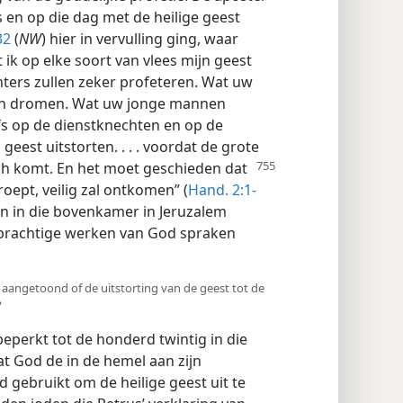
 en op die dag met de heilige geest
32
(
NW
) hier in vervulling ging, waar
 ik op elke soort van vlees mijn geest
hters zullen zeker profeteren. Wat uw
men dromen. Wat uw jonge mannen
elfs op de dienstknechten en op de
geest uitstorten. . . . voordat de grote
ah
komt. En het moet geschieden dat
oept, veilig zal ontkomen” (
Hand. 2:1-
en in die bovenkamer in Jeruzalem
 prachtige werken van God spraken
aangetoond of de uitstorting van de geest tot de
?
beperkt tot de honderd twintig in die
t God de in de hemel aan zijn
 gebruikt om de heilige geest uit te