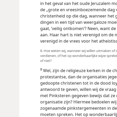
in het geval van het oude Jeruzalem m
de „grote en vreesinboezemende dag v
christenheid op die dag, wanneer het
dingen in een tijd van weergaloze moei
gaat, ’veilig ontkomen’? Neen, want de
aan. Haar hart is niet verenigd om de 
verenigd in de vrees voor het atheïst
8. Hoe weten wij, wanneer wij willen uitmaken of d
verdienen, of het op wonderbaarlijke wijze spreken
of niet?
8
Wel, zijn de religieuze kerken in de c
protestantse, dan de organisaties jeg
gedoopte christenen tot in de dood loy
antwoord te geven, willen wij de vraag 
met Pinksteren gegeven bewijs dat ze
organisatie zijn? Hiermee bedoelen wij 
zogenaamde pinkstergemeenten in de c
moeten spreken. Het op wonderbaarlij