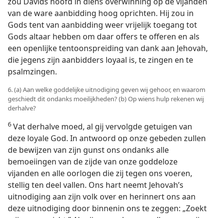
zou Davids hoofd in diens overwinning op de vijanden
van de ware aanbidding hoog oprichten. Hij zou in
Gods tent van aanbidding weer vrijelijk toegang tot
Gods altaar hebben om daar offers te offeren en als
een openlijke tentoonspreiding van dank aan Jehovah,
die jegens zijn aanbidders loyaal is, te zingen en te
psalmzingen.
6. (a) Aan welke goddelijke uitnodiging geven wij gehoor, en waarom
geschiedt dit ondanks moeilijkheden? (b) Op wiens hulp rekenen wij
derhalve?
6
Vat derhalve moed, al gij vervolgde getuigen van
deze loyale God. In antwoord op onze gebeden zullen
de bewijzen van zijn gunst ons ondanks alle
bemoeiingen van de zijde van onze goddeloze
vijanden en alle oorlogen die zij tegen ons voeren,
stellig ten deel vallen. Ons hart neemt Jehovah’s
uitnodiging aan zijn volk over en herinnert ons aan
deze uitnodiging door binnenin ons te zeggen: „Zoekt