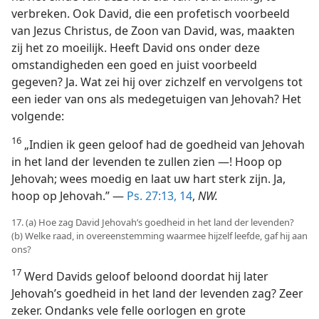
verbreken. Ook David, die een profetisch voorbeeld
van Jezus Christus, de Zoon van David, was, maakten
zij het zo moeilijk. Heeft David ons onder deze
omstandigheden een goed en juist voorbeeld
gegeven? Ja. Wat zei hij over zichzelf en vervolgens tot
een ieder van ons als medegetuigen van Jehovah? Het
volgende:
16
„Indien ik geen geloof had de goedheid van Jehovah
in het land der levenden te zullen zien —! Hoop op
Jehovah; wees moedig en laat uw hart sterk zijn. Ja,
hoop op Jehovah.” —
Ps. 27:13, 14
,
NW.
17. (a) Hoe zag David Jehovah’s goedheid in het land der levenden?
(b) Welke raad, in overeenstemming waarmee hijzelf leefde, gaf hij aan
ons?
17
Werd Davids geloof beloond doordat hij later
Jehovah’s goedheid in het land der levenden zag? Zeer
zeker. Ondanks vele felle oorlogen en grote