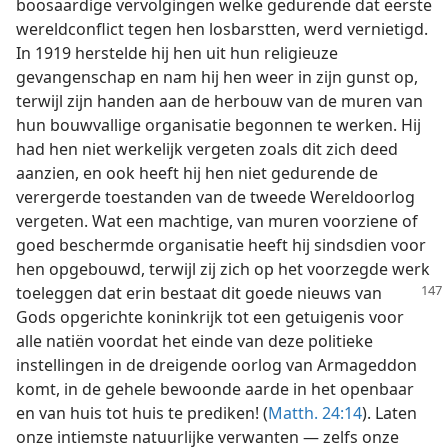
boosaardige vervolgingen welke gedurende dat eerste
wereldconflict tegen hen losbarstten, werd vernietigd.
In 1919 herstelde hij hen uit hun religieuze
gevangenschap en nam hij hen weer in zijn gunst op,
terwijl zijn handen aan de herbouw van de muren van
hun bouwvallige organisatie begonnen te werken. Hij
had hen niet werkelijk vergeten zoals dit zich deed
aanzien, en ook heeft hij hen niet gedurende de
verergerde toestanden van de tweede Wereldoorlog
vergeten. Wat een machtige, van muren voorziene of
goed beschermde organisatie heeft hij sindsdien voor
hen opgebouwd, terwijl zij zich op het voorzegde werk
toeleggen dat erin bestaat dit goede nieuws van
Gods opgerichte koninkrijk tot een getuigenis voor
alle natiën voordat het einde van deze politieke
instellingen in de dreigende oorlog van Armageddon
komt, in de gehele bewoonde aarde in het openbaar
en van huis tot huis te prediken! (
Matth. 24:14
). Laten
onze intiemste natuurlijke verwanten — zelfs onze