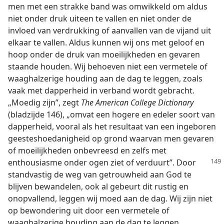
men met een strakke band was omwikkeld om aldus
niet onder druk uiteen te vallen en niet onder de
invloed van verdrukking of aanvallen van de vijand uit
elkaar te vallen. Aldus kunnen wij ons met geloof en
hoop onder de druk van moeilijkheden en gevaren
staande houden. Wij behoeven niet een vermetele of
waaghalzerige houding aan de dag te leggen, zoals
vaak met dapperheid in verband wordt gebracht.
„Moedig zijn”, zegt
The American College Dictionary
(bladzijde 146), „omvat een hogere en edeler soort van
dapperheid, vooral als het resultaat van een ingeboren
geesteshoedanigheid op grond waarvan men gevaren
of moeilijkheden onbevreesd en zelfs met
enthousiasme onder ogen ziet
of verduurt”. Door
standvastig de weg van getrouwheid aan God te
blijven bewandelen, ook al gebeurt dit rustig en
onopvallend, leggen wij moed aan de dag. Wij zijn niet
op bewondering uit door een vermetele of
waaghalzerige houding aan de dag te leggen.