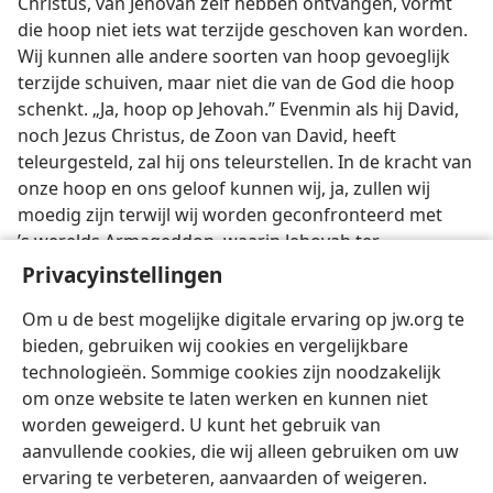
Christus, van Jehovah zelf hebben ontvangen, vormt
die hoop niet iets wat terzijde geschoven kan worden.
Wij kunnen alle andere soorten van hoop gevoeglijk
terzijde schuiven, maar niet die van de God die hoop
schenkt. „Ja, hoop op Jehovah.” Evenmin als hij David,
noch Jezus Christus, de Zoon van David, heeft
teleurgesteld, zal hij ons teleurstellen. In de kracht van
onze hoop en ons geloof kunnen wij, ja, zullen wij
moedig zijn terwijl wij worden geconfronteerd met
’s werelds Armageddon, waarin Jehovah ter
rechtvaardiging van zijn universele soevereiniteit op
Privacyinstellingen
glorierijke wijze zal zegevieren.
Om u de best mogelijke digitale ervaring op jw.org te
bieden, gebruiken wij cookies en vergelijkbare
technologieën. Sommige cookies zijn noodzakelijk
om onze website te laten werken en kunnen niet
worden geweigerd. U kunt het gebruik van
Nederlands
Delen
Instellingen
aanvullende cookies, die wij alleen gebruiken om uw
Copyright
© 2026 Watch Tower Bible and Tract Society of Pennsylvania
ervaring te verbeteren, aanvaarden of weigeren.
Gebruiksvoorwaarden
Privacybeleid
Privacyinstellingen