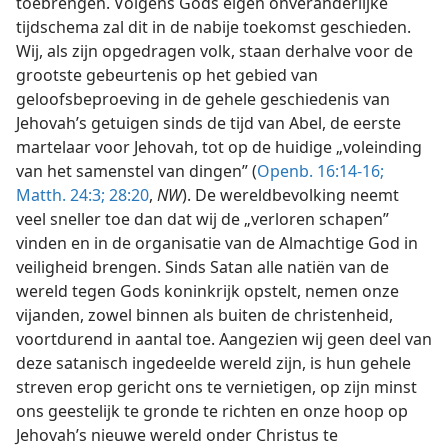
toebrengen. Volgens Gods eigen onveranderlijke
tijdschema zal dit in de nabije toekomst geschieden.
Wij, als zijn opgedragen volk, staan derhalve voor de
grootste gebeurtenis op het gebied van
geloofsbeproeving in de gehele geschiedenis van
Jehovah’s getuigen sinds de tijd van Abel, de eerste
martelaar voor Jehovah, tot op de huidige „voleinding
van het samenstel van dingen” (
Openb. 16:14-16;
Matth. 24:3;
28:20
,
NW
). De wereldbevolking neemt
veel sneller toe dan dat wij de „verloren schapen”
vinden en in de organisatie van de Almachtige God in
veiligheid brengen. Sinds Satan alle natiën van de
wereld tegen Gods koninkrijk opstelt, nemen onze
vijanden, zowel binnen als buiten de christenheid,
voortdurend in aantal toe. Aangezien wij geen deel van
deze satanisch ingedeelde wereld zijn, is hun gehele
streven erop gericht ons te vernietigen, op zijn minst
ons geestelijk te gronde te richten en onze hoop op
Jehovah’s nieuwe wereld onder Christus te