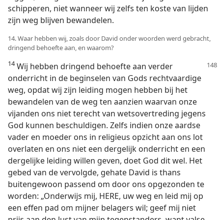
schipperen, niet wanneer wij zelfs ten koste van lijden
zijn weg blijven bewandelen.
14. Waar hebben wij, zoals door David onder woorden werd gebracht,
dringend behoefte aan, en waarom?
14
Wij hebben dringend behoefte aan verder
onderricht in de beginselen van Gods rechtvaardige
weg, opdat wij zijn leiding mogen hebben bij het
bewandelen van de weg ten aanzien waarvan onze
vijanden ons niet terecht van wetsovertreding jegens
God kunnen beschuldigen. Zelfs indien onze aardse
vader en moeder ons in religieus opzicht aan ons lot
overlaten en ons niet een dergelijk onderricht en een
dergelijke leiding willen geven, doet God dit wel. Het
gebed van de vervolgde, gehate David is thans
buitengewoon passend om door ons opgezonden te
worden: „Onderwijs mij, HERE, uw weg en leid mij op
een effen pad om mijner belagers wil; geef mij niet
prijs aan den lust van mijn tegenstanders, want valse