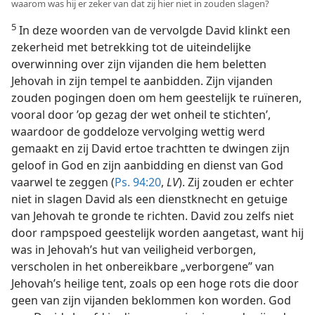
waarom was hij er zeker van dat zij hier niet in zouden slagen?
5
In deze woorden van de vervolgde David klinkt een
zekerheid met betrekking tot de uiteindelijke
overwinning over zijn vijanden die hem beletten
Jehovah in zijn tempel te aanbidden. Zijn vijanden
zouden pogingen doen om hem geestelijk te ruïneren,
vooral door ’op gezag der wet onheil te stichten’,
waardoor de goddeloze vervolging wettig werd
gemaakt en zij David ertoe trachtten te dwingen zijn
geloof in God en zijn aanbidding en dienst van God
vaarwel te zeggen (
Ps. 94:20
,
LV
). Zij zouden er echter
niet in slagen David als een dienstknecht en getuige
van Jehovah te gronde te richten. David zou zelfs niet
door rampspoed geestelijk worden aangetast, want hij
was in Jehovah’s hut van veiligheid verborgen,
verscholen in het onbereikbare „verborgene” van
Jehovah’s heilige tent, zoals op een hoge rots die door
geen van zijn vijanden beklommen kon worden. God