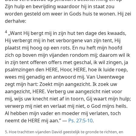
Zijn hulp en bevrijding waardoor hij in staat zou
worden gesteld om weer in Gods huis te wonen. Hij zei
derhalve:
4
„Want Hij bergt mij in zijn hut ten dage des kwaads,
Hij verbergt mij in het verborgene van zijn tent, Hij
plaatst mij hoog op een rots. En nu heft mijn hoofd
zich op boven mijn vijanden rondom mij; daarom wil ik
in zijn tent offeren offers met geschal, ik wil zingen, ja
psalmzingen den HERE, Hoor, HERE, hoe ik luide roep,
wees mij genadig en antwoord mij. Van Uwentwege
zegt mijn hart: Zoekt mijn aangezicht. Ik zoek uw
aangezicht, HERE. Verberg uw aangezicht niet voor
mij, wijs uw knecht niet af in toorn, Gij waart mijn hulp;
verwerp mij niet en verlaat mij niet, o God mijns heils.
Al hebben mijn vader en moeder mij verlaten, toch
neemt de HERE mij aan.” —
Ps. 27:5-10
.
5. Hoe trachtten vijanden David geestelijk te gronde te richten, en