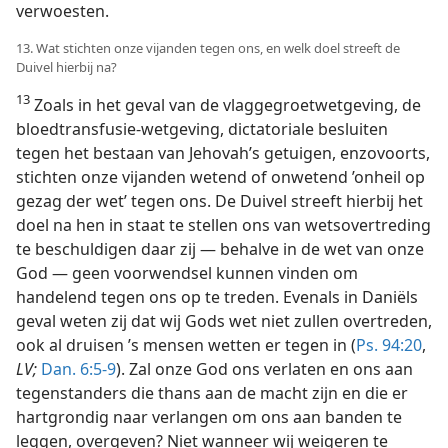
verwoesten.
13. Wat stichten onze vijanden tegen ons, en welk doel streeft de
Duivel hierbij na?
13
Zoals in het geval van de vlaggegroetwetgeving, de
bloedtransfusie-wetgeving, dictatoriale besluiten
tegen het bestaan van Jehovah’s getuigen, enzovoorts,
stichten onze vijanden wetend of onwetend ’onheil op
gezag der wet’ tegen ons. De Duivel streeft hierbij het
doel na hen in staat te stellen ons van wetsovertreding
te beschuldigen daar zij — behalve in de wet van onze
God — geen voorwendsel kunnen vinden om
handelend tegen ons op te treden. Evenals in Daniëls
geval weten zij dat wij Gods wet niet zullen overtreden,
ook al druisen ’s mensen wetten er tegen in (
Ps. 94:20
,
LV;
Dan. 6:5-9
). Zal onze God ons verlaten en ons aan
tegenstanders die thans aan de macht zijn en die er
hartgrondig naar verlangen om ons aan banden te
leggen, overgeven? Niet wanneer wij weigeren te