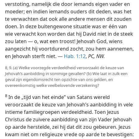
verstoting, namelijk die door iemands eigen vader en
moeder; en indien iemands ouders dit deden, was het
te verwachten dat ook alle andere mensen dit zouden
doen. In deze buitengewone situatie was er één van
wie verwacht kon worden dat hij David niet in de steek
zou laten — o, wat een troost! Jehovah God, wiens
aangezicht hij voortdurend zocht, zou hem aannemen,
en Jehovah sterft niet. —
Hab. 1:12
,
PC, NW.
8, 9. (a) Welke voorzegde verdeeldheid veroorzaakt de keuze van
Jehovah’s aanbidding in sommige gevallen? (b) Wie laat in zulk een
geval zijn eigendomsrecht ten opzichte van ons gelden, en
overeenkomstig welke veelbelovende verzekering?
8
In de „tijd van het einde” van Satans wereld
veroorzaakt de keuze van Jehovah’s aanbidding in vele
intieme familiegroepen verdeeldheid. Toen Jezus
Christus de zuivere aanbidding van zijn Vader Jehovah
op aarde herstelde, zei hij dat dit zou gebeuren. Jezus
kwam niet om religieuze vrede op aarde te bevestigen: