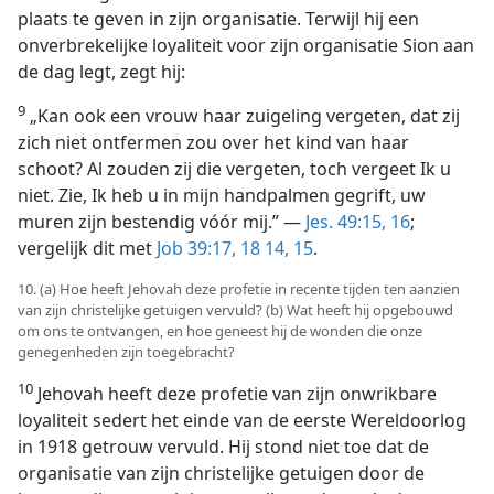
plaats te geven in zijn organisatie. Terwijl hij een
onverbrekelijke loyaliteit voor zijn organisatie Sion aan
de dag legt, zegt hij:
9
„Kan ook een vrouw haar zuigeling vergeten, dat zij
zich niet ontfermen zou over het kind van haar
schoot? Al zouden zij die vergeten, toch vergeet Ik u
niet. Zie, Ik heb u in mijn handpalmen gegrift, uw
muren zijn bestendig vóór mij.” —
Jes. 49:15, 16
;
vergelijk dit met
Job 39:17, 18 14, 15
.
10. (a) Hoe heeft Jehovah deze profetie in recente tijden ten aanzien
van zijn christelijke getuigen vervuld? (b) Wat heeft hij opgebouwd
om ons te ontvangen, en hoe geneest hij de wonden die onze
genegenheden zijn toegebracht?
10
Jehovah heeft deze profetie van zijn onwrikbare
loyaliteit sedert het einde van de eerste Wereldoorlog
in 1918 getrouw vervuld. Hij stond niet toe dat de
organisatie van zijn christelijke getuigen door de