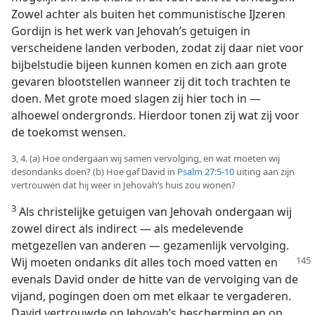
Zowel achter als buiten het communistische IJzeren
Gordijn is het werk van Jehovah’s getuigen in
verscheidene landen verboden, zodat zij daar niet voor
bijbelstudie bijeen kunnen komen en zich aan grote
gevaren blootstellen wanneer zij dit toch trachten te
doen. Met grote moed slagen zij hier toch in —
alhoewel ondergronds. Hierdoor tonen zij wat zij voor
de toekomst wensen.
3, 4. (a) Hoe ondergaan wij samen vervolging, en wat moeten wij
desondanks doen? (b) Hoe gaf David in
Psalm 27:5-10
uiting aan zijn
vertrouwen dat hij weer in Jehovah’s huis zou wonen?
3
Als christelijke getuigen van Jehovah ondergaan wij
zowel direct als indirect — als medelevende
metgezellen van anderen — gezamenlijk vervolging.
Wij moeten ondanks dit alles toch moed vatten
en
evenals David onder de hitte van de vervolging van de
vijand, pogingen doen om met elkaar te vergaderen.
David vertrouwde op Jehovah’s bescherming en op