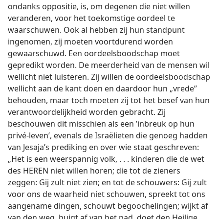
ondanks oppositie, is, om degenen die niet willen
veranderen, voor het toekomstige oordeel te
waarschuwen. Ook al hebben zij hun standpunt
ingenomen, zij moeten voortdurend worden
gewaarschuwd. Een oordeelsboodschap moet
gepredikt worden. De meerderheid van de mensen wil
wellicht niet luisteren. Zij willen de oordeelsboodschap
wellicht aan de kant doen en daardoor hun „vrede”
behouden, maar toch moeten zij tot het besef van hun
verantwoordelijkheid worden gebracht. Zij
beschouwen dit misschien als een ’inbreuk op hun
privé-leven’, evenals de Israëlieten die genoeg hadden
van Jesaja’s prediking en over wie staat geschreven:
„Het is een weerspannig volk, . . . kinderen die de wet
des HEREN niet willen horen; die tot de zieners
zeggen: Gij zult niet zien; en tot de schouwers: Gij zult
voor ons de waarheid niet schouwen, spreekt tot ons
aangename dingen, schouwt begoochelingen; wijkt af
van den weg, buigt af van het pad, doet den Heilige