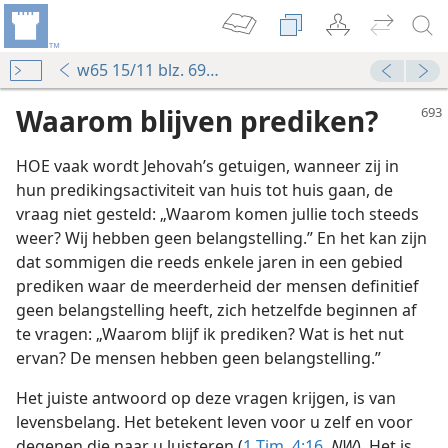
w65 15/11 blz. 693-696
Waarom blijven prediken?
HOE vaak wordt Jehovah’s getuigen, wanneer zij in
hun predikingsactiviteit van huis tot huis gaan, de
vraag niet gesteld: „Waarom komen jullie toch steeds
weer? Wij hebben geen belangstelling.” En het kan zijn
dat sommigen die reeds enkele jaren in een gebied
prediken waar de meerderheid der mensen definitief
geen belangstelling heeft, zich hetzelfde beginnen af
te vragen: „Waarom blijf ik prediken? Wat is het nut
ervan? De mensen hebben geen belangstelling.”
Het juiste antwoord op deze vragen krijgen, is van
levensbelang. Het betekent leven voor u zelf en voor
degenen die naar u luisteren (
1 Tim. 4:16
,
NW
). Het is