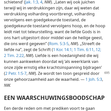
schietend’ (
Jak. 1:3, 4
,
NW
). „Laten wij ook juichen
terwijl wij in verdrukkingen zijn, daar wij weten dat
verdrukking volharding voortbrengt, volharding
vervolgens een goedgekeurde toestand, de
goedgekeurde toestand vervolgens hoop, en de hoop
leidt niet tot teleurstelling, want de liefde Gods is in
ons hart uitgestort door middel van de heilige geest,
die ons werd gegeven” (
Rom. 5:3-5
,
NW
). „Streeft de
liefde na”, zegt de Schrift (
1 Kor. 14:1;
1 Tim. 6:11, 12;
2 Tim. 2:22
,
NW
). Liefde is een hoedanigheid die wij
kunnen aankweken doordat wij ’als weerklank van
onze zijde ernstig elke krachtsinspanning bijdragen’
(
2 Petr.
1:5-7
,
NW
). Ze wordt ten toon gespreid door
onze gehoorzaamheid aan de waarheid. —
1 Joh. 5:3
,
NW.
EEN WAARSCHUWINGSBOODSCHAP
Een derde reden om met prediken voort te gaan