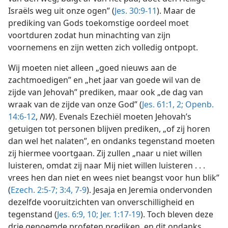
Israëls weg uit onze ogen” (
Jes. 30:9-11
). Maar de
prediking van Gods toekomstige oordeel moet
voortduren zodat hun minachting van zijn
voornemens en zijn wetten zich volledig ontpopt.
Wij moeten niet alleen „goed nieuws aan de
zachtmoedigen” en „het jaar van goede wil van de
zijde van Jehovah” prediken, maar ook „de dag van
wraak van de zijde van onze God” (
Jes. 61:1, 2;
Openb.
14:6-12
,
NW
). Evenals Ezechiël moeten Jehovah’s
getuigen tot personen blijven prediken, „of zij horen
dan wel het nalaten”, en ondanks tegenstand moeten
zij hiermee voortgaan. Zij zullen „naar u niet willen
luisteren, omdat zij naar Mij niet willen luisteren . . .
vrees hen dan niet en wees niet beangst voor hun blik”
(
Ezech. 2:5-7;
3:4,
7-9
). Jesaja en Jeremia ondervonden
dezelfde vooruitzichten van onverschilligheid en
tegenstand (
Jes. 6:9, 10;
Jer. 1:17-19
). Toch bleven deze
drie genoemde profeten prediken, en dit ondanks