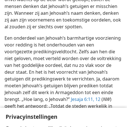
mensen denken dat Jehovah’s getuigen er misschien
zijn. Wanneer zij aan Jehovah’s naam denken, denken
zij aan zijn voornemens en toekomstige oordelen, ook
al zouden zij er slechts over spotten.
Een onderdeel van Jehovah’s barmhartige voorziening
voor redding is het onderhouden van een
voortgezette predikingsveldtocht. Zelfs aan hen die
niet geloven, moet verteld worden over de voltrekking
van het goddelijke oordeel, dat nu zo vlak voor de
deur staat. En het is het voorrecht van Jehovah’s
getuigen dit predikingswerk te verrichten. Ja, daarom
moeten Jehovah’s getuigen blijven prediken totdat
Jehovah zelf dit werk in Armageddon tot een einde
brengt. „Hoe lang, o Jehovah?”
Jesaja 6:11, 12
(
NW
)
geeft het antwoord: „Totdat de steden werkelijk in
puin vallen, om zonder inwoner te zijn, en de huizen
Privacyinstellingen
zonder aardse mens zijn, en de grond zelf tot een
woestenij wordt gemaakt.”