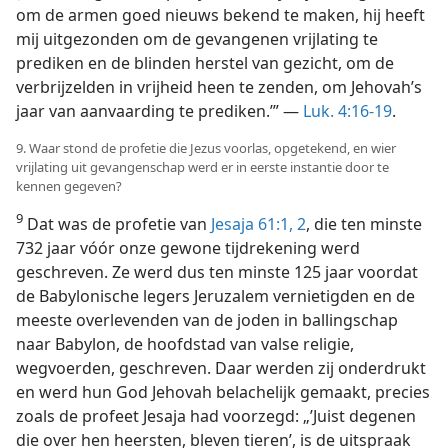
om de armen goed nieuws bekend te maken, hij heeft
mij uitgezonden om de gevangenen vrijlating te
prediken en de blinden herstel van gezicht, om de
verbrijzelden in vrijheid heen te zenden, om Jehovah’s
jaar van aanvaarding te prediken.’” —
Luk. 4:16-19
.
9. Waar stond de profetie die Jezus voorlas, opgetekend, en wier
vrijlating uit gevangenschap werd er in eerste instantie door te
kennen gegeven?
9
Dat was de profetie van
Jesaja 61:1, 2
, die ten minste
732 jaar vóór onze gewone tijdrekening werd
geschreven. Ze werd dus ten minste 125 jaar voordat
de Babylonische legers Jeruzalem vernietigden en de
meeste overlevenden van de joden in ballingschap
naar Babylon, de hoofdstad van valse religie,
wegvoerden, geschreven. Daar werden zij onderdrukt
en werd hun God Jehovah belachelijk gemaakt, precies
zoals de profeet Jesaja had voorzegd: „’Juist degenen
die over hen heersten, bleven tieren’, is de uitspraak