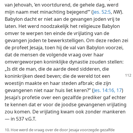
van Jehovah, ’en voortdurend, de gehele dag, werd
mijn naam met minachting bejegend’” (
Jes. 52:5
,
NW
).
Babylon dacht er niet aan de gevangen joden vrij te
laten. Het werd noodzakelijk het religieuze Babylon
omver te werpen ten einde de vrijlating van de
gevangen joden te bewerkstelligen. Om deze reden zei
de profeet Jesaja, toen hij de val van Babylon voorzei,
dat de mensen de volgende vraag over haar
omvergeworpen koninklijke dynastie zouden stellen:
„Is dit de man, die de aarde deed sidderen, die
koninkrijken deed
beven; die de wereld tot een
woestijn maakte en haar steden afbrak; die zijn
gevangenen niet naar huis liet keren?” (
Jes. 14:16, 17
)
Jesaja’s profetie over een gezalfde prediker gaf echter
te kennen dat er voor de joodse gevangenen vrijlating
zou komen. De vrijlating kwam ook zonder mankeren
— in 537 v.G.T.
10. Hoe werd de vraag over de door Jesaja voorzegde gezalfde