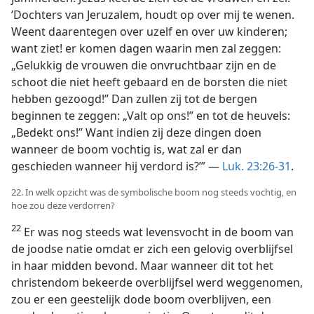
’Dochters van Jeruzalem, houdt op over mij te wenen.
Weent daarentegen over uzelf en over uw kinderen;
want ziet! er komen dagen waarin men zal zeggen:
„Gelukkig de vrouwen die onvruchtbaar zijn en de
schoot die niet heeft gebaard en de borsten die niet
hebben gezoogd!” Dan zullen zij tot de bergen
beginnen te zeggen: „Valt op ons!” en tot de heuvels:
„Bedekt ons!” Want indien zij deze dingen doen
wanneer de boom vochtig is, wat zal er dan
geschieden wanneer hij verdord is?’” —
Luk. 23:26-31
.
22. In welk opzicht was de symbolische boom nog steeds vochtig, en
hoe zou deze verdorren?
22
Er was nog steeds wat levensvocht in de boom van
de joodse natie omdat er zich een gelovig overblijfsel
in haar midden bevond. Maar wanneer dit tot het
christendom bekeerde overblijfsel werd weggenomen,
zou er een geestelijk dode boom overblijven, een