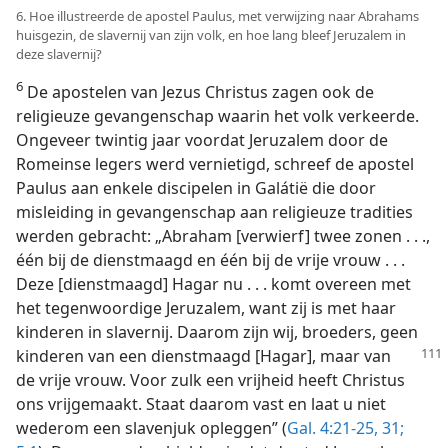
6. Hoe illustreerde de apostel Paulus, met verwijzing naar Abrahams
huisgezin, de slavernij van zijn volk, en hoe lang bleef Jeruzalem in
deze slavernij?
6
De apostelen van Jezus Christus zagen ook de
religieuze gevangenschap waarin het volk verkeerde.
Ongeveer twintig jaar voordat Jeruzalem door de
Romeinse legers werd vernietigd, schreef de apostel
Paulus aan enkele discipelen in Galátië die door
misleiding in gevangenschap aan religieuze tradities
werden gebracht: „Abraham [verwierf] twee zonen . . .,
één bij de dienstmaagd en één bij de vrije vrouw . . .
Deze [dienstmaagd] Hagar nu . . . komt overeen met
het tegenwoordige Jeruzalem, want zij is met haar
kinderen in slavernij. Daarom zijn wij, broeders, geen
kinderen van een dienstmaagd [Hagar], maar
van
de vrije vrouw. Voor zulk een vrijheid heeft Christus
ons vrijgemaakt. Staat daarom vast en laat u niet
wederom een slavenjuk opleggen” (
Gal. 4:21-25,
31;