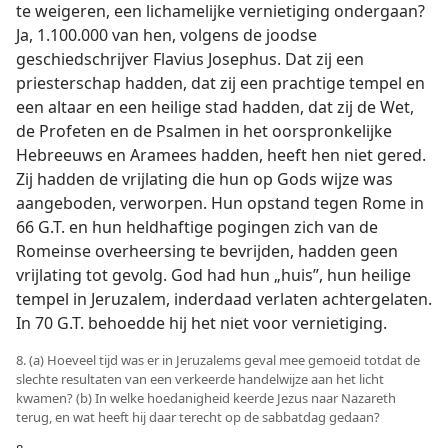
te weigeren, een lichamelijke vernietiging ondergaan?
Ja, 1.100.000 van hen, volgens de joodse
geschiedschrijver Flavius Josephus. Dat zij een
priesterschap hadden, dat zij een prachtige tempel en
een altaar en een heilige stad hadden, dat zij de Wet,
de Profeten en de Psalmen in het oorspronkelijke
Hebreeuws en Aramees hadden, heeft hen niet gered.
Zij hadden de vrijlating die hun op Gods wijze was
aangeboden, verworpen. Hun opstand tegen Rome in
66 G.T. en hun heldhaftige pogingen zich van de
Romeinse overheersing te bevrijden, hadden geen
vrijlating tot gevolg. God had hun „huis”, hun heilige
tempel in Jeruzalem, inderdaad verlaten achtergelaten.
In 70 G.T. behoedde hij het niet voor vernietiging.
8. (a) Hoeveel tijd was er in Jeruzalems geval mee gemoeid totdat de
slechte resultaten van een verkeerde handelwijze aan het licht
kwamen? (b) In welke hoedanigheid keerde Jezus naar Nazareth
terug, en wat heeft hij daar terecht op de sabbatdag gedaan?