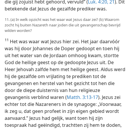
die gij zojuist hebt gehoord, vervuld” (
Luk. 4:20, 21
). Dit
betekende dat Jezus de gezalfde prediker was.
11. (a) In welk opzicht was het waar wat Jezus daar zei? (b) Waarom
zocht hij buiten Nazareth naar joden die uit gevangenschap bevrijd
wilden worden?
11
Het was waar wat Jezus hier zei. Het jaar daarvóór
was hij door Johannes de Doper gedoopt en toen hij
uit het water van de Jordaan omhoog kwam, stortte
God de heilige geest op de gedoopte Jezus uit. De
Heer Jehovah zalfde hem met heilige geest. Aldus werd
hij de gezalfde om vrijlating te prediken tot de
gevangenen en herstel van het gezicht tot hen die
door de diepe duisternis van hun religieuze
gevangenis verblind waren (
Matth. 3:13-17
). Jezus zei
echter tot die Nazareners in de synagoge: „Voorwaar,
ik zeg u, dat geen profeet in zijn eigen gebied wordt
aanvaard.” Jezus had gelijk, want toen hij zijn
toespraak had geëindigd, trachtten zij hem te doden,