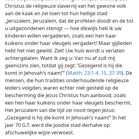
Christus de religieuze slavernij van het gewone volk
aan de kaak en zei toen tot hun heilige stad:
„Jeruzalem, Jeruzalem, dat de profeten doodt en de tot
u uitgezondenen stenigt — hoe dikwijls heb ik uw
kinderen willen vergaderen, zoals een hen haar
kuikens onder haar vleugels vergadert! Maar gijlieden
hebt het niet gewild. Ziet! Uw huis wordt u verlaten
achtergelaten. Want ik zeg u: Van nu af zult mij
geenszins zien, totdat gij zegt: ’Gezegend is hij die
komt in Jehovah’s naam!’” (
Matth. 23:1-4,
15,
37-39
). De
mensen, die hun tradities onderhoudende religieuze
leiders volgden, waren echter niet gesteld op de
bescherming die Jezus Christus hun aanbood, zoals
een hen haar kuikens onder haar vleugels beschermt.
Het Jeruzalem van die tijd zei nooit tegen Jezus:
„Gezegend is hij die komt in Jehovah’s naam!” In het
jaar 70 G.T. werd die joodse stad derhalve op
afschuwelijke wijze verwoest.