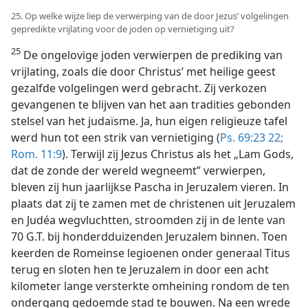
25. Op welke wijze liep de verwerping van de door Jezus’ volgelingen
gepredikte vrijlating voor de joden op vernietiging uit?
25
De ongelovige joden verwierpen de prediking van
vrijlating, zoals die door Christus’ met heilige geest
gezalfde volgelingen werd gebracht. Zij verkozen
gevangenen te blijven van het aan tradities gebonden
stelsel van het judaïsme. Ja, hun eigen religieuze tafel
werd hun tot een strik van vernietiging (
Ps. 69:23 22;
Rom. 11:9
). Terwijl zij Jezus Christus als het „Lam Gods,
dat de zonde der wereld wegneemt” verwierpen,
bleven zij hun jaarlijkse Pascha in Jeruzalem vieren. In
plaats dat zij te zamen met de christenen uit Jeruzalem
en Judéa wegvluchtten, stroomden zij in de lente van
70 G.T. bij honderdduizenden Jeruzalem binnen. Toen
keerden de Romeinse legioenen onder generaal Titus
terug en sloten hen te Jeruzalem in door een acht
kilometer lange versterkte omheining rondom de ten
ondergang gedoemde stad te bouwen. Na een wrede