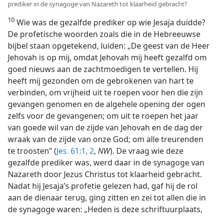
prediker in de synagoge van Nazareth tot klaarheid gebracht?
10
Wie was de gezalfde prediker op wie Jesaja duidde?
De profetische woorden zoals die in de Hebreeuwse
bijbel staan opgetekend, luiden: „De geest van de Heer
Jehovah is op mij, omdat Jehovah mij heeft gezalfd om
goed nieuws aan de zachtmoedigen te vertellen. Hij
heeft mij gezonden om de gebrokenen van hart te
verbinden, om vrijheid uit te roepen voor hen die zijn
gevangen genomen en de algehele opening der ogen
zelfs voor de gevangenen; om uit te roepen het jaar
van goede wil van de zijde van Jehovah en de dag der
wraak van de zijde van onze God; om alle treurenden
te troosten” (
Jes. 61:1, 2
,
NW
). De vraag wie deze
gezalfde prediker was, werd daar in de synagoge van
Nazareth door Jezus Christus tot klaarheid gebracht.
Nadat hij Jesaja’s profetie gelezen had, gaf hij de rol
aan de dienaar terug, ging zitten en zei tot allen die in
de synagoge waren: „Heden is deze schriftuurplaats,