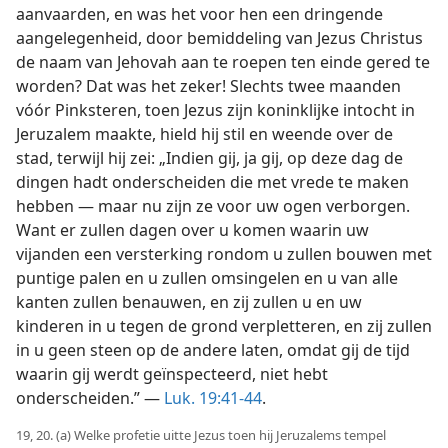
aanvaarden, en was het voor hen een dringende
aangelegenheid, door bemiddeling van Jezus Christus
de naam van Jehovah aan te roepen ten einde gered te
worden? Dat was het zeker! Slechts twee maanden
vóór Pinksteren, toen Jezus zijn koninklijke intocht in
Jeruzalem maakte, hield hij stil en weende over de
stad, terwijl hij zei: „Indien gij, ja gij, op deze dag de
dingen hadt onderscheiden die met vrede te maken
hebben — maar nu zijn ze voor uw ogen verborgen.
Want er zullen dagen over u komen waarin uw
vijanden een versterking rondom u zullen bouwen met
puntige palen en u zullen omsingelen en u van alle
kanten zullen benauwen, en zij zullen u en uw
kinderen in u tegen de grond verpletteren, en zij zullen
in u geen steen op de andere laten, omdat gij de tijd
waarin gij werdt geïnspecteerd, niet hebt
onderscheiden.” —
Luk. 19:41-44
.
19, 20. (a) Welke profetie uitte Jezus toen hij Jeruzalems tempel