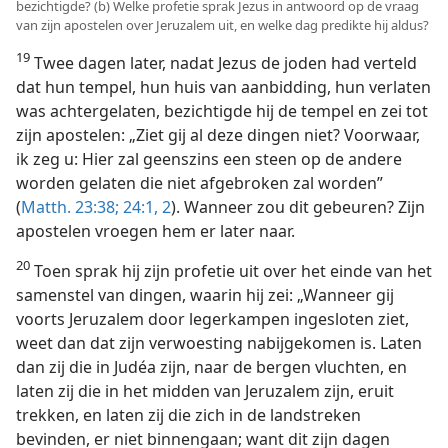
bezichtigde? (b) Welke profetie sprak Jezus in antwoord op de vraag
van zijn apostelen over Jeruzalem uit, en welke dag predikte hij aldus?
19
Twee dagen later, nadat Jezus de joden had verteld
dat hun tempel, hun huis van aanbidding, hun verlaten
was achtergelaten, bezichtigde hij de tempel en zei tot
zijn apostelen: „Ziet gij al deze dingen niet? Voorwaar,
ik zeg u: Hier zal geenszins een steen op de andere
worden gelaten die niet afgebroken zal worden”
(
Matth. 23:38;
24:1, 2
). Wanneer zou dit gebeuren? Zijn
apostelen vroegen hem er later naar.
20
Toen sprak hij zijn profetie uit over het einde van het
samenstel van dingen, waarin hij zei: „Wanneer gij
voorts Jeruzalem door legerkampen ingesloten ziet,
weet dan dat zijn verwoesting nabijgekomen is. Laten
dan zij die in Judéa zijn, naar de bergen vluchten, en
laten zij die in het midden van Jeruzalem zijn, eruit
trekken, en laten zij die zich in de landstreken
bevinden, er niet binnengaan; want dit zijn dagen