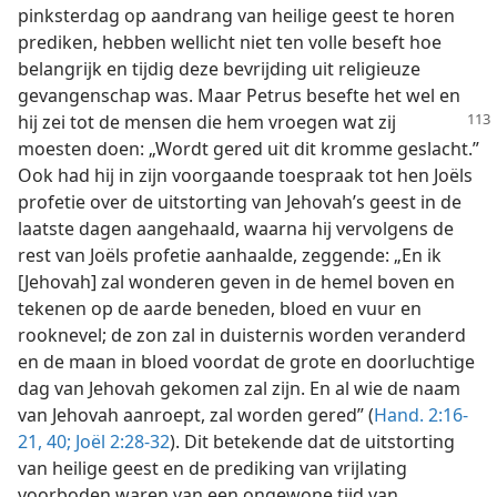
pinksterdag op aandrang van heilige geest te horen
prediken, hebben wellicht niet ten volle beseft hoe
belangrijk en tijdig deze bevrijding uit religieuze
gevangenschap was. Maar Petrus besefte het wel en
hij zei tot de mensen die hem vroegen wat zij
moesten doen: „Wordt gered uit dit kromme geslacht.”
Ook had hij in zijn voorgaande toespraak tot hen Joëls
profetie over de uitstorting van Jehovah’s geest in de
laatste dagen aangehaald, waarna hij vervolgens de
rest van Joëls profetie aanhaalde, zeggende: „En ik
[Jehovah] zal wonderen geven in de hemel boven en
tekenen op de aarde beneden, bloed en vuur en
rooknevel; de zon zal in duisternis worden veranderd
en de maan in bloed voordat de grote en doorluchtige
dag van Jehovah gekomen zal zijn. En al wie de naam
van Jehovah aanroept, zal worden gered” (
Hand. 2:16-
21,
40;
Joël 2:28-32
). Dit betekende dat de uitstorting
van heilige geest en de prediking van vrijlating
voorboden waren van een ongewone tijd van