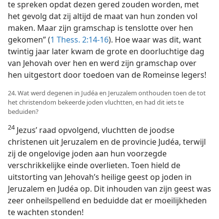
te spreken opdat dezen gered zouden worden, met
het gevolg dat zij altijd de maat van hun zonden vol
maken. Maar zijn gramschap is tenslotte over hen
gekomen” (
1 Thess. 2:14-16
). Hoe waar was dit, want
twintig jaar later kwam de grote en doorluchtige dag
van Jehovah over hen en werd zijn gramschap over
hen uitgestort door toedoen van de Romeinse legers!
24. Wat werd degenen in Judéa en Jeruzalem onthouden toen de tot
het christendom bekeerde joden vluchtten, en had dit iets te
beduiden?
24
Jezus’ raad opvolgend, vluchtten de joodse
christenen uit Jeruzalem en de provincie Judéa, terwijl
zij de ongelovige joden aan hun voorzegde
verschrikkelijke einde overlieten. Toen hield de
uitstorting van Jehovah’s heilige geest op joden in
Jeruzalem en Judéa op. Dit inhouden van zijn geest was
zeer onheilspellend en beduidde dat er moeilijkheden
te wachten stonden!