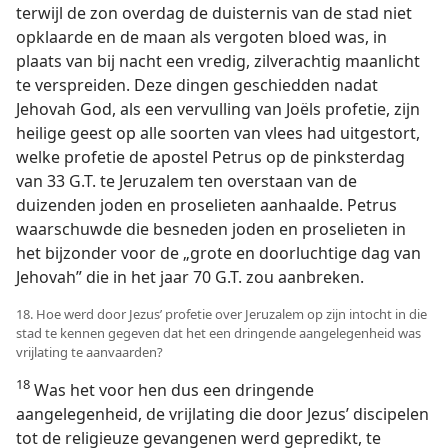
terwijl de zon overdag de duisternis van de stad niet
opklaarde en de maan als vergoten bloed was, in
plaats van bij nacht een vredig, zilverachtig maanlicht
te verspreiden. Deze dingen geschiedden nadat
Jehovah God, als een vervulling van Joëls profetie, zijn
heilige geest op alle soorten van vlees had uitgestort,
welke profetie de apostel Petrus op de pinksterdag
van 33 G.T. te Jeruzalem ten overstaan van de
duizenden joden en proselieten aanhaalde. Petrus
waarschuwde die besneden joden en proselieten in
het bijzonder voor de „grote en doorluchtige dag van
Jehovah” die in het jaar 70 G.T. zou aanbreken.
18. Hoe werd door Jezus’ profetie over Jeruzalem op zijn intocht in die
stad te kennen gegeven dat het een dringende aangelegenheid was
vrijlating te aanvaarden?
18
Was het voor hen dus een dringende
aangelegenheid, de vrijlating die door Jezus’ discipelen
tot de religieuze gevangenen werd gepredikt, te