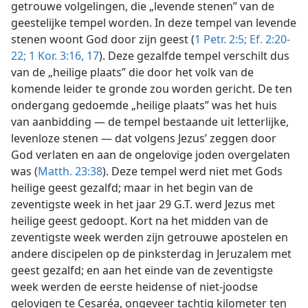
getrouwe volgelingen, die „levende stenen” van de
geestelijke tempel worden. In deze tempel van levende
stenen woont God door zijn geest (
1 Petr. 2:5;
Ef. 2:20-
22;
1 Kor. 3:16, 17
). Deze gezalfde tempel verschilt dus
van de „heilige plaats” die door het volk van de
komende leider te gronde zou worden gericht. De ten
ondergang gedoemde „heilige plaats” was het huis
van aanbidding — de tempel bestaande uit letterlijke,
levenloze stenen — dat volgens Jezus’ zeggen door
God verlaten en aan de ongelovige joden overgelaten
was (
Matth. 23:38
). Deze tempel werd niet met Gods
heilige geest gezalfd; maar in het begin van de
zeventigste week in het jaar 29 G.T. werd Jezus met
heilige geest gedoopt. Kort na het midden van de
zeventigste week werden zijn getrouwe apostelen en
andere discipelen op de pinksterdag in Jeruzalem met
geest gezalfd; en aan het einde van de zeventigste
week werden de eerste heidense of niet-joodse
gelovigen te Cesaréa, ongeveer tachtig kilometer ten