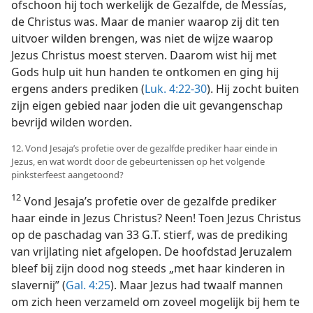
ofschoon hij toch werkelijk de Gezalfde, de Messías,
de Christus was. Maar de manier waarop zij dit ten
uitvoer wilden brengen, was niet de wijze waarop
Jezus Christus moest sterven. Daarom wist hij met
Gods hulp uit hun handen te ontkomen en ging hij
ergens anders prediken (
Luk. 4:22-30
). Hij zocht buiten
zijn eigen gebied naar joden die uit gevangenschap
bevrijd wilden worden.
12. Vond Jesaja’s profetie over de gezalfde prediker haar einde in
Jezus, en wat wordt door de gebeurtenissen op het volgende
pinksterfeest aangetoond?
12
Vond Jesaja’s profetie over de gezalfde prediker
haar einde in Jezus Christus? Neen! Toen Jezus Christus
op de paschadag van 33 G.T. stierf, was de prediking
van vrijlating niet afgelopen. De hoofdstad Jeruzalem
bleef bij zijn dood nog steeds „met haar kinderen in
slavernij” (
Gal. 4:25
). Maar Jezus had twaalf mannen
om zich heen verzameld om zoveel mogelijk bij hem te