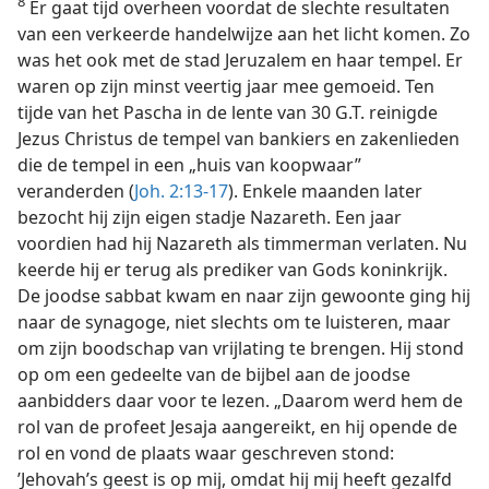
8
Er gaat tijd overheen voordat de slechte resultaten
van een verkeerde handelwijze aan het licht komen. Zo
was het ook met de stad Jeruzalem en haar tempel. Er
waren op zijn minst veertig jaar mee gemoeid. Ten
tijde van het Pascha in de lente van 30 G.T. reinigde
Jezus Christus de tempel van bankiers en zakenlieden
die de tempel in een „huis van koopwaar”
veranderden (
Joh. 2:13-17
). Enkele maanden later
bezocht hij zijn eigen stadje Nazareth. Een jaar
voordien had hij Nazareth als timmerman verlaten. Nu
keerde hij er terug als prediker van Gods koninkrijk.
De joodse sabbat kwam en naar zijn gewoonte ging hij
naar de synagoge, niet slechts om te luisteren, maar
om zijn boodschap van vrijlating te brengen. Hij stond
op om een gedeelte van de bijbel aan de joodse
aanbidders daar voor te lezen. „Daarom werd hem de
rol van de profeet Jesaja aangereikt, en hij opende de
rol en vond de plaats waar geschreven stond:
’Jehovah’s geest is op mij, omdat hij mij heeft gezalfd