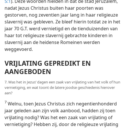
5:1
). Deze woorden hielden in dat de stad Jeruzalem,
nadat Jezus Christus buiten haar poorten was
gestorven, nog zeventien jaar lang in haar religieuze
slavernij was gebleven. Ze bleef hierin totdat ze in het
jaar 70 G.T. werd vernietigd en de tienduizenden van
haar tot religieuze slavernij gebrachte kinderen in
slavernij aan de heidense Romeinen werden
weggevoerd.
VRIJLATING GEPREDIKT EN
AANGEBODEN
7. Was het in Jezus’ dagen een zaak van vrijlating van het volk of hun
vernietiging, en wat toont de latere joodse geschiedenis hierover
aan?
7
Welnu, toen Jezus Christus zich negentienhonderd
jaar geleden aan zijn volk aanbood, hadden zij toen
vrijlating nodig? Was het een zaak van vrijlating of
vernietiging? Hebben zij, door de religieuze vrijlating