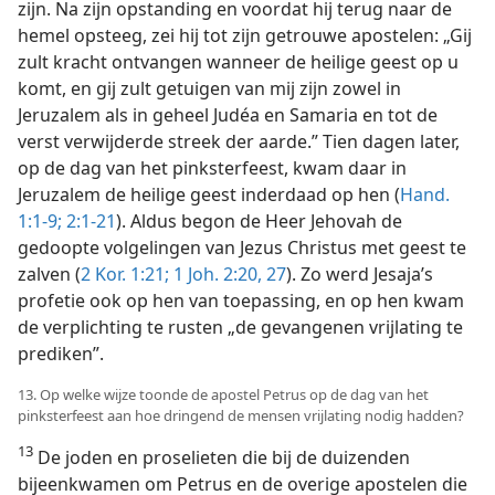
zijn. Na zijn opstanding en voordat hij terug naar de
hemel opsteeg, zei hij tot zijn getrouwe apostelen: „Gij
zult kracht ontvangen wanneer de heilige geest op u
komt, en gij zult getuigen van mij zijn zowel in
Jeruzalem als in geheel Judéa en Samaria en tot de
verst verwijderde streek der aarde.” Tien dagen later,
op de dag van het pinksterfeest, kwam daar in
Jeruzalem de heilige geest inderdaad op hen (
Hand.
1:1-9;
2:1-21
). Aldus begon de Heer Jehovah de
gedoopte volgelingen van Jezus Christus met geest te
zalven (
2 Kor. 1:21;
1 Joh. 2:20,
27
). Zo werd Jesaja’s
profetie ook op hen van toepassing, en op hen kwam
de verplichting te rusten „de gevangenen vrijlating te
prediken”.
13. Op welke wijze toonde de apostel Petrus op de dag van het
pinksterfeest aan hoe dringend de mensen vrijlating nodig hadden?
13
De joden en proselieten die bij de duizenden
bijeenkwamen om Petrus en de overige apostelen die