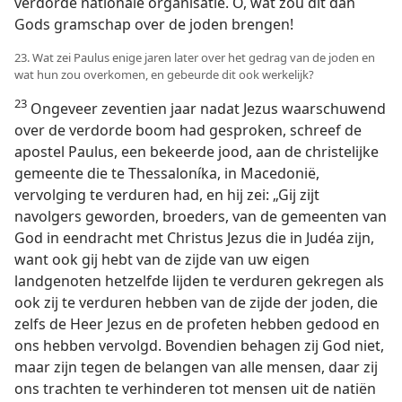
verdorde nationale organisatie. O, wat zou dit dan
Gods gramschap over de joden brengen!
23. Wat zei Paulus enige jaren later over het gedrag van de joden en
wat hun zou overkomen, en gebeurde dit ook werkelijk?
23
Ongeveer zeventien jaar nadat Jezus waarschuwend
over de verdorde boom had gesproken, schreef de
apostel Paulus, een bekeerde jood, aan de christelijke
gemeente die te Thessaloníka, in Macedonië,
vervolging te verduren had, en hij zei: „Gij zijt
navolgers geworden, broeders, van de gemeenten van
God in eendracht met Christus Jezus die in Judéa zijn,
want ook gij hebt van de zijde van uw eigen
landgenoten hetzelfde lijden te verduren gekregen als
ook zij te verduren hebben van de zijde der joden, die
zelfs de Heer Jezus en de profeten hebben gedood en
ons hebben vervolgd. Bovendien behagen zij God niet,
maar zijn tegen de belangen van alle mensen, daar zij
ons trachten te verhinderen tot mensen uit de natiën