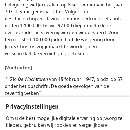
belegering viel Jeruzalem op 8 september van het jaar
70 G.T. voor generaal Titus. Volgens de
geschiedschrijver Flavius Josephus bedroeg het aantal
doden 1.100.000, terwijl 97.000 diep ongelukkige
overlevenden in slavernij werden weggevoerd. Voor
ten minste 1.100.000 joden had de weigering door
Jezus Christus vrijgemaakt te worden, een
verschrikkelijke vernietiging betekend.
[Voetnoten]
Zie
De Wachttoren
van 15 februari 1947, bladzijde 67,
a
onder het opschrift „De goede gevolgen van de
zeventig weken”.
[Illustratie op blz. 114]
Privacyinstellingen
„Hier zal geenszins een steen op de andere worden
Om u de best mogelijke digitale ervaring op jw.org te
gelaten die niet afgebroken zal worden.”
bieden, gebruiken wij cookies en vergelijkbare