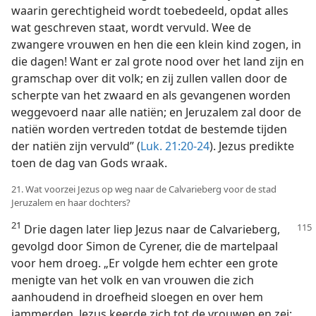
waarin gerechtigheid wordt toebedeeld, opdat alles
wat geschreven staat, wordt vervuld. Wee de
zwangere vrouwen en hen die een klein kind zogen, in
die dagen! Want er zal grote nood over het land zijn en
gramschap over dit volk; en zij zullen vallen door de
scherpte van het zwaard en als gevangenen worden
weggevoerd naar alle natiën; en Jeruzalem zal door de
natiën worden vertreden totdat de bestemde tijden
der natiën zijn vervuld” (
Luk. 21:20-24
). Jezus predikte
toen de dag van Gods wraak.
21. Wat voorzei Jezus op weg naar de Calvarieberg voor de stad
Jeruzalem en haar dochters?
21
Drie dagen later liep Jezus naar de Calvarieberg,
gevolgd door Simon de Cyrener, die de martelpaal
voor hem droeg. „Er volgde hem echter een grote
menigte van het volk en van vrouwen die zich
aanhoudend in droefheid sloegen en over hem
jammerden. Jezus keerde zich tot de vrouwen en zei: