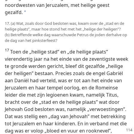
noordwesten van Jeruzalem, met heilige geest
gezalfd.
a
17. (a) Wat, zoals door God besloten was, kwam over de „stad en de
heilige plaats”, maar hoe stond het met het „heilige der heiligen”?
(b) Betreffende welke dag waarschuwde Petrus de joden derhalve op
de dag van het pinksterfeest?
17
Toen de „heilige stad” en „de heilige plaats”
vierendertig jaar na het einde van de zeventigste week
te gronde werden gericht, bleef dit gezalfde „heilige
der heiligen” bestaan. Precies zoals de engel Gabriël
aan Daniël had verteld, was er tot aan het einde van
Jeruzalem en haar tempel oorlog, en de Romeinse
leider die met zijn legioenen kwam, namelijk Titus,
bracht over de „stad en de heilige plaats” wat door
Jehovah God besloten was, namelijk „verwoestingen”.
Dat was stellig een „dag van Jehovah” met betrekking
tot Jeruzalem en haar kinderen. En in verband met die
dag was er volop „bloed en vuur
en rooknevel”,