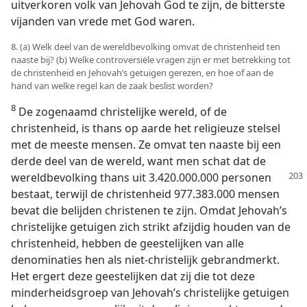
uitverkoren volk van Jehovah God te zijn, de bitterste
vijanden van vrede met God waren.
8. (a) Welk deel van de wereldbevolking omvat de christenheid ten
naaste bij? (b) Welke controversiële vragen zijn er met betrekking tot
de christenheid en Jehovah’s getuigen gerezen, en hoe of aan de
hand van welke regel kan de zaak beslist worden?
8
De zogenaamd christelijke wereld, of de
christenheid, is thans op aarde het religieuze stelsel
met de meeste mensen. Ze omvat ten naaste bij een
derde deel van de wereld, want men schat dat de
wereldbevolking thans uit
3.420.000.000 personen
bestaat, terwijl de christenheid 977.383.000 mensen
bevat die belijden christenen te zijn. Omdat Jehovah’s
christelijke getuigen zich strikt afzijdig houden van de
christenheid, hebben de geestelijken van alle
denominaties hen als niet-christelijk gebrandmerkt.
Het ergert deze geestelijken dat zij die tot deze
minderheidsgroep van Jehovah’s christelijke getuigen