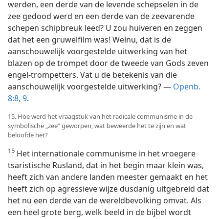
werden, een derde van de levende schepselen in de
zee gedood werd en een derde van de zeevarende
schepen schipbreuk leed? U zou huiveren en zeggen
dat het een gruwelfilm was! Welnu, dat is de
aanschouwelijk voorgestelde uitwerking van het
blazen op de trompet door de tweede van Gods zeven
engel-trompetters. Vat u de betekenis van die
aanschouwelijk voorgestelde uitwerking? —
Openb.
8:8, 9
.
15. Hoe werd het vraagstuk van het radicale communisme in de
symbolische „zee” geworpen, wat beweerde het te zijn en wat
beloofde het?
15
Het internationale communisme in het vroegere
tsaristische Rusland, dat in het begin maar klein was,
heeft zich van andere landen meester gemaakt en het
heeft zich op agressieve wijze dusdanig uitgebreid dat
het nu een derde van de wereldbevolking omvat. Als
een heel grote berg, welk beeld in de bijbel wordt