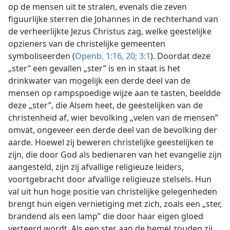
op de mensen uit te stralen, evenals die zeven
figuurlijke sterren die Johannes in de rechterhand van
de verheerlijkte Jezus Christus zag, welke geestelijke
opzieners van de christelijke gemeenten
symboliseerden (
Openb. 1:16,
20;
3:1
). Doordat deze
„ster” een gevallen „ster” is en in staat is het
drinkwater van mogelijk een derde deel van de
mensen op rampspoedige wijze aan te tasten, beeldde
deze „ster”, die Alsem heet, de geestelijken van de
christenheid af, wier bevolking „velen van de mensen”
omvat, ongeveer een derde deel van de bevolking der
aarde. Hoewel zij beweren christelijke geestelijken te
zijn, die door God als bedienaren van het evangelie zijn
aangesteld, zijn zij afvallige religieuze leiders,
voortgebracht door afvallige religieuze stelsels. Hun
val uit hun hoge positie van christelijke gelegenheden
brengt hun eigen vernietiging met zich, zoals een „ster,
brandend als een lamp” die door haar eigen gloed
verteerd wordt. Als een ster aan de hemel zouden zij