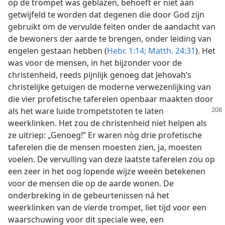
op de trompet was geblazen, behoeft er niet aan
getwijfeld te worden dat degenen die door God zijn
gebruikt om de vervulde feiten onder de aandacht van
de bewoners der aarde te brengen, onder leiding van
engelen gestaan hebben (
Hebr. 1:14;
Matth. 24:31
). Het
was voor de mensen, in het bijzonder voor de
christenheid, reeds pijnlijk genoeg dat Jehovah’s
christelijke getuigen de moderne verwezenlijking van
die vier profetische taferelen openbaar maakten door
als het ware
luide trompetstoten te laten
weerklinken. Het zou de christenheid niet helpen als
ze uitriep: „Genoeg!” Er waren nòg drie profetische
taferelen die de mensen moesten zien, ja, moesten
voelen. De vervulling van deze laatste taferelen zou op
een zeer in het oog lopende wijze weeën betekenen
voor de mensen die op de aarde wonen. De
onderbreking in de gebeurtenissen ná het
weerklinken van de vierde trompet, liet tijd voor een
waarschuwing voor dit speciale wee, een