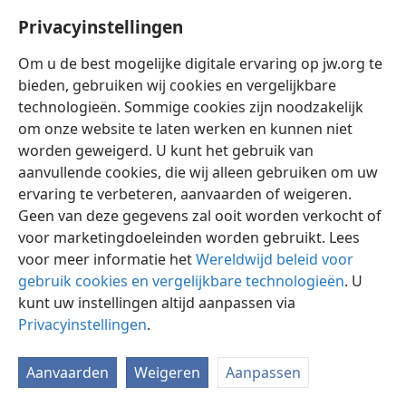
vonden het niet prettig ervan verwittigd te worden dat
Privacyinstellingen
de „tijden der heidenen” in het jaar 1914 waren
afgelopen en dat deze getuigen door de
Om u de best mogelijke digitale ervaring op jw.org te
wereldgebeurtenissen waren gerechtvaardigd met
bieden, gebruiken wij cookies en vergelijkbare
betrekking tot het feit dat zij tientallen jaren naar dat
technologieën. Sommige cookies zijn noodzakelijk
jaar hadden vooruitgewezen als de tijd waarop Gods
om onze website te laten werken en kunnen niet
koninkrijk onder Christus in de hemelen de volledige
worden geweigerd. U kunt het gebruik van
macht zou ontvangen, met de autoriteit de heidense
aanvullende cookies, die wij alleen gebruiken om uw
natiën van de aarde weg te vagen. De kreet van de
ervaring te verbeteren, aanvaarden of weigeren.
geestelijken was: „Dood de getuigen!” Met andere
Geen van deze gegevens zal ooit worden verkocht of
woorden: Zorg ervoor dat deze Internationale
voor marketingdoeleinden worden gebruikt. Lees
Bijbelonderzoekers ermee ophouden in het openbaar
voor meer informatie het
Wereldwijd beleid voor
getuigen te zijn van Gods koninkrijk van zijn Messías
gebruik cookies en vergelijkbare technologieën
. U
of Christus. Met behulp van de politieke en militaire
kunt uw instellingen altijd aanpassen via
machten slaagden zij er door een bepaalde
Privacyinstellingen
.
wetsinterpretatie in de „getuigen” tegen het midden
van het jaar 1918, slechts enkele maanden vóór het
Aanvaarden
Weigeren
Aanpassen
einde van de Eerste Wereldoorlog, te „doden”.