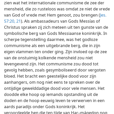
zien wat het internationale communisme de zee der
mensheid, die zo rusteloos was omdat ze niet de vrede
van God of vrede met Hem genoot, zou brengen (
Jes.
57:20, 21
). Als ambassadeurs van Gods Messías of
Christus spraken zij zich meteen uit ten gunste van de
symbolische berg van Gods Messiaanse koninkrijk. In
scherpe tegenstelling daarmee, was het godloze
communisme als een uitgebrande berg, die in zijn
eigen vlammen ten onder ging. Zijn invloed op de zee
van de onstuimig kolkende mensheid zou niet
levengevend zijn. Het communisme zou dood tot
gevolg hebben, zoals gesymboliseerd door vergoten
bloed. Het bracht een geestelijke dood voor zijn
aanhangers, om nog niet eens te spreken over de
ontijdige gewelddadige dood voor vele mensen. Het
doodde elke hoop op iemands opstanding uit de
doden en de hoop eeuwig leven te verwerven in een
aards paradijs onder Gods koninkrijk. Het
veroordeelde hen die ten tijde van Har–mágedon nog