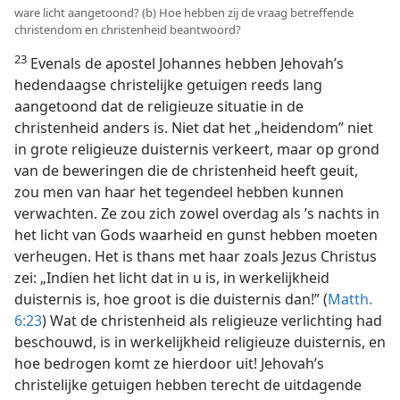
ware licht aangetoond? (b) Hoe hebben zij de vraag betreffende
christendom en christenheid beantwoord?
23
Evenals de apostel Johannes hebben Jehovah’s
hedendaagse christelijke getuigen reeds lang
aangetoond dat de religieuze situatie in de
christenheid anders is. Niet dat het „heidendom” niet
in grote religieuze duisternis verkeert, maar op grond
van de beweringen die de christenheid heeft geuit,
zou men van haar het tegendeel hebben kunnen
verwachten. Ze zou zich zowel overdag als ’s nachts in
het licht van Gods waarheid en gunst hebben moeten
verheugen. Het is thans met haar zoals Jezus Christus
zei: „Indien het licht dat in u is, in werkelijkheid
duisternis is, hoe groot is die duisternis dan!” (
Matth.
6:23
) Wat de christenheid als religieuze verlichting had
beschouwd, is in werkelijkheid religieuze duisternis, en
hoe bedrogen komt ze hierdoor uit! Jehovah’s
christelijke getuigen hebben terecht de uitdagende