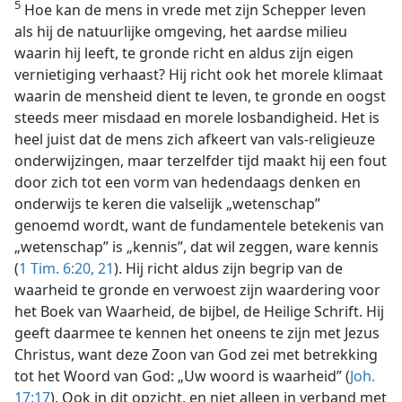
5
Hoe kan de mens in vrede met zijn Schepper leven
als hij de natuurlijke omgeving, het aardse milieu
waarin hij leeft, te gronde richt en aldus zijn eigen
vernietiging verhaast? Hij richt ook het morele klimaat
waarin de mensheid dient te leven, te gronde en oogst
steeds meer misdaad en morele losbandigheid. Het is
heel juist dat de mens zich afkeert van vals-religieuze
onderwijzingen, maar terzelfder tijd maakt hij een fout
door zich tot een vorm van hedendaags denken en
onderwijs te keren die valselijk „wetenschap”
genoemd wordt, want de fundamentele betekenis van
„wetenschap” is „kennis”, dat wil zeggen, ware kennis
(
1 Tim. 6:20, 21
). Hij richt aldus zijn begrip van de
waarheid te gronde en verwoest zijn waardering voor
het Boek van Waarheid, de bijbel, de Heilige Schrift. Hij
geeft daarmee te kennen het oneens te zijn met Jezus
Christus, want deze Zoon van God zei met betrekking
tot het Woord van God: „Uw woord is waarheid” (
Joh.
17:17
). Ook in dit opzicht, en niet alleen in verband met