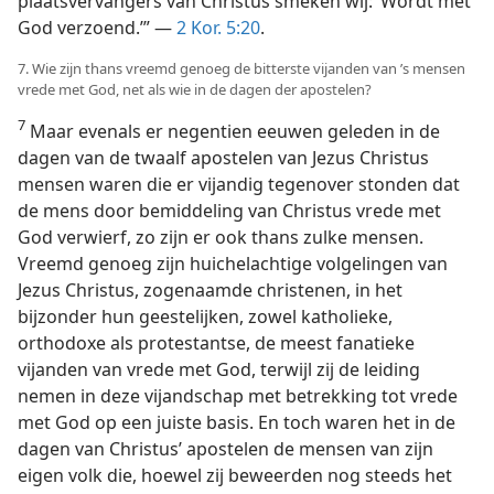
plaatsvervangers van Christus smeken wij: ’Wordt met
God verzoend.’” —
2 Kor. 5:20
.
7. Wie zijn thans vreemd genoeg de bitterste vijanden van ’s mensen
vrede met God, net als wie in de dagen der apostelen?
7
Maar evenals er negentien eeuwen geleden in de
dagen van de twaalf apostelen van Jezus Christus
mensen waren die er vijandig tegenover stonden dat
de mens door bemiddeling van Christus vrede met
God verwierf, zo zijn er ook thans zulke mensen.
Vreemd genoeg zijn huichelachtige volgelingen van
Jezus Christus, zogenaamde christenen, in het
bijzonder hun geestelijken, zowel katholieke,
orthodoxe als protestantse, de meest fanatieke
vijanden van vrede met God, terwijl zij de leiding
nemen in deze vijandschap met betrekking tot vrede
met God op een juiste basis. En toch waren het in de
dagen van Christus’ apostelen de mensen van zijn
eigen volk die, hoewel zij beweerden nog steeds het