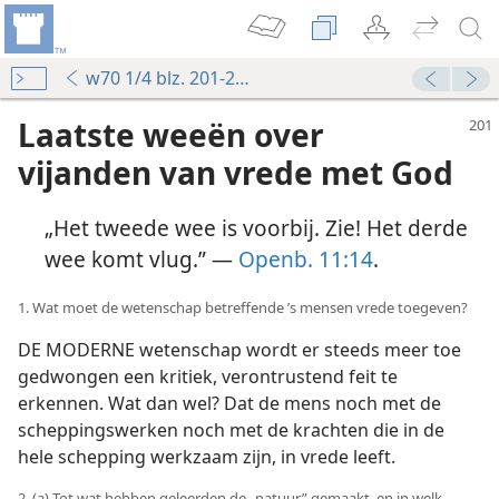
w70 1/4 blz. 201-215
Laatste weeën over
vijanden van vrede met God
„Het tweede wee is voorbij. Zie! Het derde
wee komt vlug.” —
Openb. 11:14
.
1. Wat moet de wetenschap betreffende ’s mensen vrede toegeven?
DE MODERNE wetenschap wordt er steeds meer toe
gedwongen een kritiek, verontrustend feit te
erkennen. Wat dan wel? Dat de mens noch met de
scheppingswerken noch met de krachten die in de
hele schepping werkzaam zijn, in vrede leeft.
2. (a) Tot wat hebben geleerden de „natuur” gemaakt, en in welk