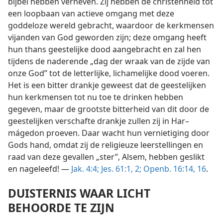
bijbel hebben verheven. Zij hebben de christenheid tot
een loopbaan van actieve omgang met deze
goddeloze wereld gebracht, waardoor de kerkmensen
vijanden van God geworden zijn; deze omgang heeft
hun thans geestelijke dood aangebracht en zal hen
tijdens de naderende „dag der wraak van de zijde van
onze God” tot de letterlijke, lichamelijke dood voeren.
Het is een bitter drankje geweest dat de geestelijken
hun kerkmensen tot nu toe te drinken hebben
gegeven, maar de grootste bitterheid van dit door de
geestelijken verschafte drankje zullen zij in Har–
mágedon proeven. Daar wacht hun vernietiging door
Gods hand, omdat zij de religieuze leerstellingen en
raad van deze gevallen „ster”, Alsem, hebben geslikt
en nageleefd! —
Jak. 4:4;
Jes. 61:1, 2;
Openb. 16:14,
16
.
DUISTERNIS WAAR LICHT
BEHOORDE TE ZIJN