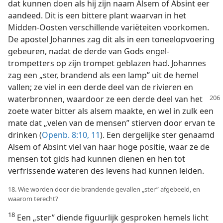
dat kunnen doen als hij zijn naam Alsem of Absint eer
aandeed. Dit is een bittere plant waarvan in het
Midden-Oosten verschillende variëteiten voorkomen.
De apostel Johannes zag dit als in een toneelopvoering
gebeuren, nadat de derde van Gods engel-
trompetters op zijn trompet geblazen had. Johannes
zag een „ster, brandend als een lamp” uit de hemel
vallen; ze viel in een derde deel van de rivieren en
waterbronnen, waardoor ze een
derde deel van het
zoete water bitter als alsem maakte, en wel in zulk een
mate dat „velen van de mensen” stierven door ervan te
drinken (
Openb. 8:10, 11
). Een dergelijke ster genaamd
Alsem of Absint viel van haar hoge positie, waar ze de
mensen tot gids had kunnen dienen en hen tot
verfrissende wateren des levens had kunnen leiden.
18. Wie worden door die brandende gevallen „ster” afgebeeld, en
waarom terecht?
18
Een „ster” diende figuurlijk gesproken hemels licht