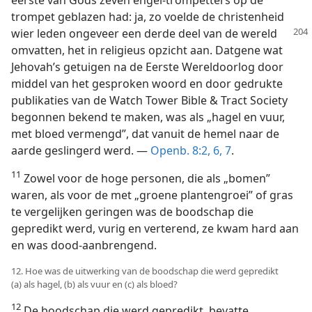
eerste van Gods zeven engel-trompetters op de
trompet geblazen had: ja, zo voelde de christenheid
wier
leden ongeveer een derde deel van de wereld
omvatten, het in religieus opzicht aan. Datgene wat
Jehovah’s getuigen na de Eerste Wereldoorlog door
middel van het gesproken woord en door gedrukte
publikaties van de Watch Tower Bible & Tract Society
begonnen bekend te maken, was als „hagel en vuur,
met bloed vermengd”, dat vanuit de hemel naar de
aarde geslingerd werd. —
Openb. 8:2,
6, 7
.
11
Zowel voor de hoge personen, die als „bomen”
waren, als voor de met „groene plantengroei” of gras
te vergelijken geringen was de boodschap die
gepredikt werd, vurig en verterend, ze kwam hard aan
en was dood-aanbrengend.
12. Hoe was de uitwerking van de boodschap die werd gepredikt
(a) als hagel, (b) als vuur en (c) als bloed?
12
De boodschap die werd gepredikt, bevatte