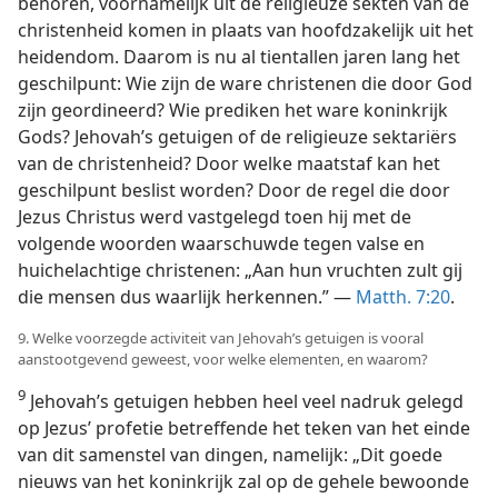
behoren, voornamelijk uit de religieuze sekten van de
christenheid komen in plaats van hoofdzakelijk uit het
heidendom. Daarom is nu al tientallen jaren lang het
geschilpunt: Wie zijn de ware christenen die door God
zijn geordineerd? Wie prediken het ware koninkrijk
Gods? Jehovah’s getuigen of de religieuze sektariërs
van de christenheid? Door welke maatstaf kan het
geschilpunt beslist worden? Door de regel die door
Jezus Christus werd vastgelegd toen hij met de
volgende woorden waarschuwde tegen valse en
huichelachtige christenen: „Aan hun vruchten zult gij
die mensen dus waarlijk herkennen.” —
Matth. 7:20
.
9. Welke voorzegde activiteit van Jehovah’s getuigen is vooral
aanstootgevend geweest, voor welke elementen, en waarom?
9
Jehovah’s getuigen hebben heel veel nadruk gelegd
op Jezus’ profetie betreffende het teken van het einde
van dit samenstel van dingen, namelijk: „Dit goede
nieuws van het koninkrijk zal op de gehele bewoonde