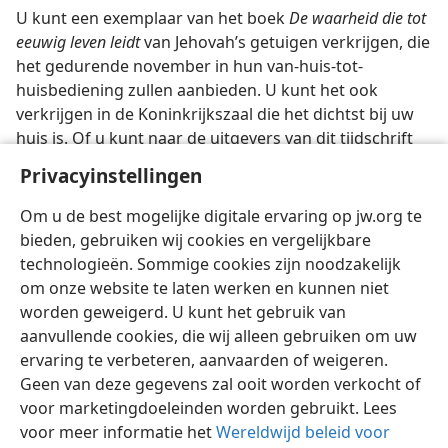
U kunt een exemplaar van het boek
De waarheid die tot
eeuwig leven leidt
van Jehovah’s getuigen verkrijgen, die
het gedurende november in hun van-huis-tot-
huisbediening zullen aanbieden. U kunt het ook
verkrijgen in de Koninkrijkszaal die het dichtst bij uw
huis is. Of u kunt naar de uitgevers van dit tijdschrift
schrijven, en het boek zal u franco worden
Privacyinstellingen
toegezonden voor slechts ƒ 1,– (voor België 13 Fr., voor
Suriname Sƒ 0,50).
Om u de best mogelijke digitale ervaring op jw.org te
bieden, gebruiken wij cookies en vergelijkbare
technologieën. Sommige cookies zijn noodzakelijk
om onze website te laten werken en kunnen niet
worden geweigerd. U kunt het gebruik van
Nederlands
Delen
Instellingen
aanvullende cookies, die wij alleen gebruiken om uw
ervaring te verbeteren, aanvaarden of weigeren.
Copyright
© 2026 Watch Tower Bible and Tract Society of Pennsylvania
Gebruiksvoorwaarden
Privacybeleid
Privacyinstellingen
Geen van deze gegevens zal ooit worden verkocht of
Inloggen
JW.ORG
voor marketingdoeleinden worden gebruikt. Lees
voor meer informatie het
Wereldwijd beleid voor