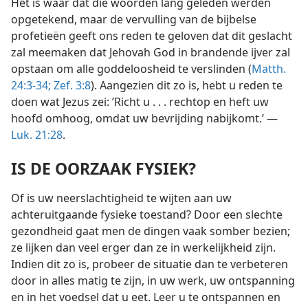
Het is waar dat die woorden lang geleden werden
opgetekend, maar de vervulling van de bijbelse
profetieën geeft ons reden te geloven dat dit geslacht
zal meemaken dat Jehovah God in brandende ijver zal
opstaan om alle goddeloosheid te verslinden (
Matth.
24:3-34;
Zef. 3:8
). Aangezien dit zo is, hebt u reden te
doen wat Jezus zei: ’Richt u . . . rechtop en heft uw
hoofd omhoog, omdat uw bevrijding nabijkomt.’ —
Luk. 21:28
.
IS DE OORZAAK FYSIEK?
Of is uw neerslachtigheid te wijten aan uw
achteruitgaande fysieke toestand? Door een slechte
gezondheid gaat men de dingen vaak somber bezien;
ze lijken dan veel erger dan ze in werkelijkheid zijn.
Indien dit zo is, probeer de situatie dan te verbeteren
door in alles matig te zijn, in uw werk, uw ontspanning
en in het voedsel dat u eet. Leer u te ontspannen en