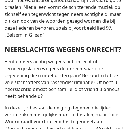
door het Wachttorengenootschap zijn vervaardigd te
draaien. Niet alleen vormt de schitterende muziek op
zichzelf een tegenwicht tegen neerslachtigheid, maar
dit kan ook van de woorden gezegd worden die bij
deze liederen behoren, zoals bijvoorbeeld lied 97,
„Balsem in Gilead”.
NEERSLACHTIG WEGENS ONRECHT?
Bent u neerslachtig wegens het onrecht of
terneergeslagen wegens de onrechtvaardige
bejegening die u moet ondergaan? Behoort u tot de
vele slachtoffers van rassendiscriminatie? Of bent u
neerslachtig omdat een familielid of vriend u onheus
heeft behandeld?
In deze tijd bestaat de neiging degenen die lijden
veroorzaken met gelijke munt te betalen, maar Gods
Woord raadt voortdurend het tegendeel aan:
„Vergeldt niemand kwaad met kwaad. . . . Wreekt uzelf