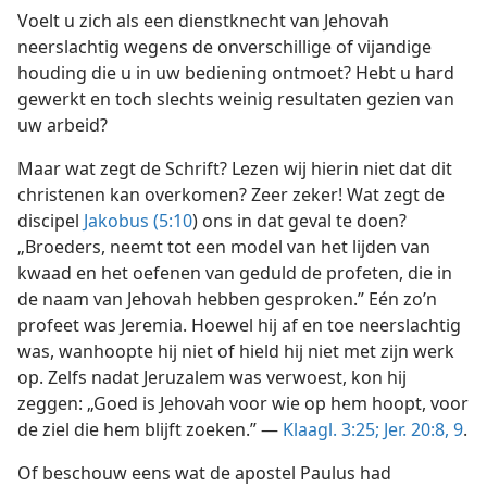
Voelt u zich als een dienstknecht van Jehovah
neerslachtig wegens de onverschillige of vijandige
houding die u in uw bediening ontmoet? Hebt u hard
gewerkt en toch slechts weinig resultaten gezien van
uw arbeid?
Maar wat zegt de Schrift? Lezen wij hierin niet dat dit
christenen kan overkomen? Zeer zeker! Wat zegt de
discipel
Jakobus (5:10
) ons in dat geval te doen?
„Broeders, neemt tot een model van het lijden van
kwaad en het oefenen van geduld de profeten, die in
de naam van Jehovah hebben gesproken.” Eén zo’n
profeet was Jeremia. Hoewel hij af en toe neerslachtig
was, wanhoopte hij niet of hield hij niet met zijn werk
op. Zelfs nadat Jeruzalem was verwoest, kon hij
zeggen: „Goed is Jehovah voor wie op hem hoopt, voor
de ziel die hem blijft zoeken.” —
Klaagl. 3:25;
Jer. 20:8, 9
.
Of beschouw eens wat de apostel Paulus had