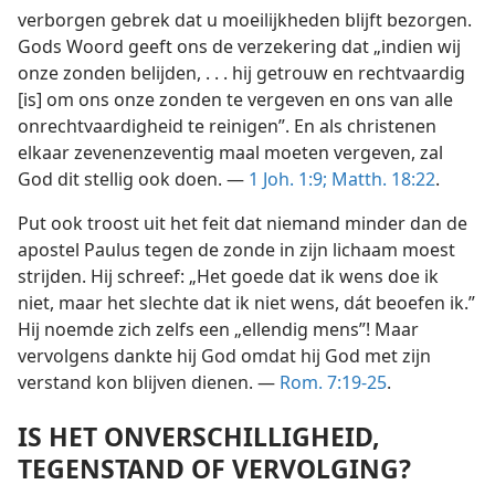
verborgen gebrek dat u moeilijkheden blijft bezorgen.
Gods Woord geeft ons de verzekering dat „indien wij
onze zonden belijden, . . . hij getrouw en rechtvaardig
[is] om ons onze zonden te vergeven en ons van alle
onrechtvaardigheid te reinigen”. En als christenen
elkaar zevenenzeventig maal moeten vergeven, zal
God dit stellig ook doen. —
1 Joh. 1:9;
Matth. 18:22
.
Put ook troost uit het feit dat niemand minder dan de
apostel Paulus tegen de zonde in zijn lichaam moest
strijden. Hij schreef: „Het goede dat ik wens doe ik
niet, maar het slechte dat ik niet wens, dát beoefen ik.”
Hij noemde zich zelfs een „ellendig mens”! Maar
vervolgens dankte hij God omdat hij God met zijn
verstand kon blijven dienen. —
Rom. 7:19-25
.
IS HET ONVERSCHILLIGHEID,
TEGENSTAND OF VERVOLGING?