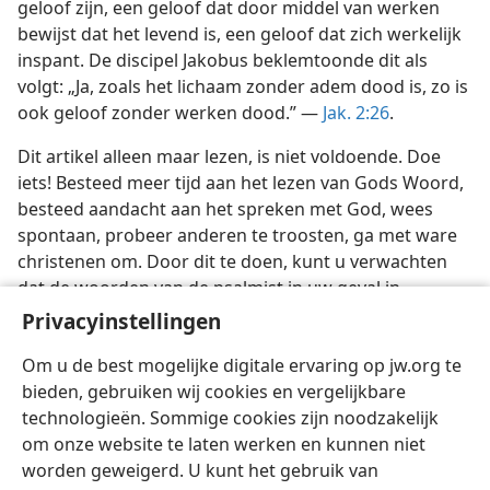
geloof zijn, een geloof dat door middel van werken
bewijst dat het levend is, een geloof dat zich werkelijk
inspant. De discipel Jakobus beklemtoonde dit als
volgt: „Ja, zoals het lichaam zonder adem dood is, zo is
ook geloof zonder werken dood.” —
Jak. 2:26
.
Dit artikel alleen maar lezen, is niet voldoende. Doe
iets! Besteed meer tijd aan het lezen van Gods Woord,
besteed aandacht aan het spreken met God, wees
spontaan, probeer anderen te troosten, ga met ware
christenen om. Door dit te doen, kunt u verwachten
dat de woorden van de psalmist in uw geval in
vervulling gaan: „Wie met tranen zaaien, zullen zelfs
Privacyinstellingen
met vreugdegeroep oogsten.” —
Ps. 126:5
.
Om u de best mogelijke digitale ervaring op jw.org te
bieden, gebruiken wij cookies en vergelijkbare
technologieën. Sommige cookies zijn noodzakelijk
om onze website te laten werken en kunnen niet
worden geweigerd. U kunt het gebruik van
Nederlands
Delen
Instellingen