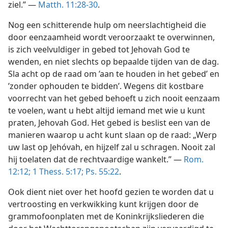
ziel.” —
Matth. 11:28-30
.
Nog een schitterende hulp om neerslachtigheid die
door eenzaamheid wordt veroorzaakt te overwinnen,
is zich veelvuldiger in gebed tot Jehovah God te
wenden, en niet slechts op bepaalde tijden van de dag.
Sla acht op de raad om ’aan te houden in het gebed’ en
’zonder ophouden te bidden’. Wegens dit kostbare
voorrecht van het gebed behoeft u zich nooit eenzaam
te voelen, want u hebt altijd iemand met wie u kunt
praten, Jehovah God. Het gebed is beslist een van de
manieren waarop u acht kunt slaan op de raad: „Werp
uw last op Jehóvah, en hijzelf zal u schragen. Nooit zal
hij toelaten dat de rechtvaardige wankelt.” —
Rom.
12:12;
1 Thess. 5:17;
Ps. 55:22
.
Ook dient niet over het hoofd gezien te worden dat u
vertroosting en verkwikking kunt krijgen door de
grammofoonplaten met de Koninkrijksliederen die