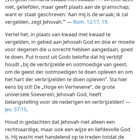
niet, geliefden, maar geeft plaats aan de gramschap;
want er staat geschreven: ’Aan mij is de wraak; ik zal
vergelden, zegt Jehovah.’” —
Rom. 12:17,
19
.
Vertel het, in plaats van kwaad met kwaad te
vergelden, in gebed aan Jehovah God en doe er moeite
voor degenen die u onrecht hebben aangedaan, goed
te doen. Put troost uit Gods belofte dat hij verblijf
houdt „bij de verbrijzelde en ootmoedige van geest,
om de geest der ootmoedigen te doen opleven en om
het hart der verbrijzelden te doen opleven”. Sta hier
eens bij stil! De „Hoge en Verhevene”, de grote
universele Soeverein, Jehovah God, heeft
belangstelling voor de nederigen en verbrijzelden! —
Jes. 57:15
.
Houd in gedachten dat Jehovah niet alleen een
rechtvaardige, maar ook een wijze en liefdevolle God
is. Hij wacht met handelend op te treden totdat de