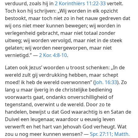
verduurd, zoals hij in
2 Korinthiërs 11:22-33
vertelt.
Toch kon hij schrijven: „Wij worden in elk opzicht
bestookt, maar toch niet zo in het nauw gedreven dat
wij ons niet meer kunnen bewegen; wij worden in
verlegenheid gebracht, maar niet totaal zonder
uitweg; wij worden vervolgd, maar niet in de steek
gelaten; wij worden neergeworpen, maar niet
vernietigd.” —
2 Kor. 4:8-10
.
Laten ook Jezus’ woorden u troost schenken: „In de
wereld zult gij verdrukking hebben, maar schept
moed! ik heb de wereld overwonnen” (
Joh. 16:33
). Zo
lang u maar ijverig in de christelijke bediening
voorwaarts gaat, ondanks onverschilligheid of
tegenstand, overwint u de wereld. Door zo te
handelen, bewijst u dat God waarachtig is en Satan de
Duivel een leugenaar, waardoor u eeuwig leven
verwerft en het hart van Jehovah God verheugt. Wat
zou u nog meer kunnen wensen? —
Spr. 27:11;
Matth.