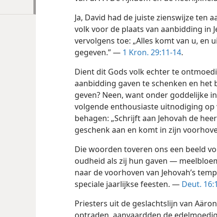
Ja, David had de juiste zienswijze ten aa
volk voor de plaats van aanbidding in 
vervolgens toe: „Alles komt van u, en 
gegeven.” —
1 Kron. 29:11-14
.
Dient dit Gods volk echter te ontmoed
aanbidding gaven te schenken en het be
geven? Neen, want onder goddelijke in
volgende enthousiaste uitnodiging op 
behagen: „Schrijft aan Jehovah de heer
geschenk aan en komt in zijn voorhov
Die woorden toveren ons een beeld voor
oudheid als zij hun gaven — meelbloem
naar de voorhoven van Jehovah’s tempel
speciale jaarlijkse feesten. —
Deut. 16:
Priesters uit de geslachtslijn van Aäro
optraden, aanvaardden de edelmoedige 