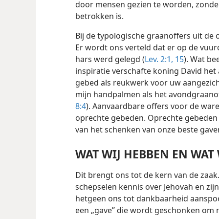
door mensen gezien te worden, zonder 
betrokken is.
Bij de typologische graanoffers uit d
Er wordt ons verteld dat er op de vuu
hars werd gelegd (
Lev. 2:1,
15
). Wat be
inspiratie verschafte koning David het
gebed als reukwerk voor uw aangezich
mijn handpalmen als het avondgraanof
8:4
). Aanvaardbare offers voor de wa
oprechte gebeden. Oprechte gebeden v
van het schenken van onze beste gave
WAT WIJ HEBBEN EN WAT 
Dit brengt ons tot de kern van de zaak
schepselen kennis over Jehovah en zi
hetgeen ons tot dankbaarheid aanspoort
een „gave” die wordt geschonken om n