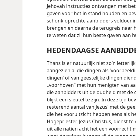
Jehovah instructies ontvangen met betr
gaven voor het in stand houden en be
schonk oprechte aanbidders voldoening
brengen en daarna de terugreis naar hui
te weten dat zij hun beste gaven aan
HEDENDAAGSE AANBIDDE
Thans is er natuurlijk niet zo’n letterl
aangezien al die dingen als ’voorbeel
dingen’ of van geestelijke dingen dien
„voorhoven” met hun menigten van aa
die aanbidders uit de oudheid met de 
blijkt een sleutel te zijn. In deze tijd b
resterend aantal van Jezus’ met de ge
die het vooruitzicht hebben eens als 
Hogepriester, Jezus Christus, dienst t
uit alle natiën acht het een voorrecht m