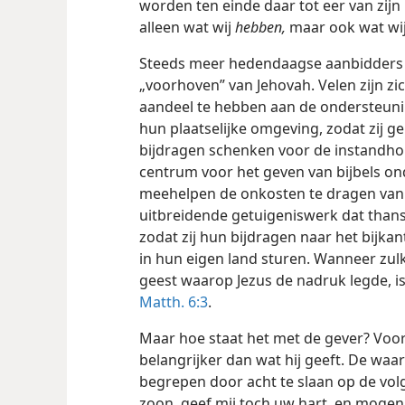
worden ten einde daar tot eer van zi
alleen wat wij
hebben,
maar ook wat wi
Steeds meer hedendaagse aanbidders
„voorhoven” van Jehovah. Velen zijn z
aandeel te hebben aan de ondersteuning
hun plaatselijke omgeving, zodat zij g
bijdragen schenken voor de instandhou
centrum voor het geven van bijbels ond
meehelpen de onkosten te dragen van 
uitbreidende getuigeniswerk dat thans
zodat zij hun bijdragen naar het bijk
in hun eigen land sturen. Wanneer zu
geest waarop Jezus de nadruk legde, is
Matth. 6:3
.
Maar hoe staat het met de gever? Voor
belangrijker dan wat hij geeft. De wa
begrepen door acht te slaan op de vol
zoon, geef mij toch uw hart, en mogen