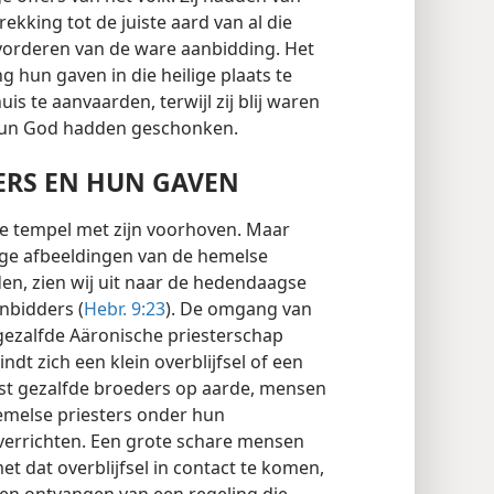
ekking tot de juiste aard van al die
vorderen van de ware aanbidding. Het
 hun gaven in die heilige plaats te
s te aanvaarden, terwijl zij blij waren
 hun God hadden geschonken.
RS EN HUN GAVEN
ijke tempel met zijn voorhoven. Maar
dige afbeeldingen van de hemelse
den, zien wij uit naar de hedendaagse
nbidders (
Hebr. 9:23
). De omgang van
gezalfde Aäronische priesterschap
evindt zich een klein overblijfsel of een
est gezalfde broeders op aarde, mensen
hemelse priesters onder hun
e verrichten. Een grote schare mensen
et dat overblijfsel in contact te komen,