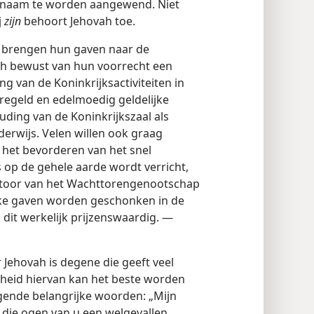
jn naam te worden aangewend. Niet
j
zijn
behoort Jehovah toe.
 brengen hun gaven naar de
ich bewust van hun voorrecht een
 van de Koninkrijksactiviteiten in
eregeld en edelmoedig geldelijke
ding van de Koninkrijkszaal als
erwijs. Velen willen ook graag
het bevorderen van het snel
 op de gehele aarde wordt verricht,
antoor van het Wachttorengenootschap
lke gaven worden geschonken in de
 dit werkelijk prijzenswaardig. —
 Jehovah is degene die geeft veel
arheid hiervan kan het beste worden
gende belangrijke woorden: „Mijn
 die ogen van u een welgevallen