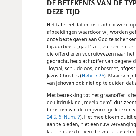
DE BETEKENIS VAN DE T
DEZE TIJD
Het tafereel dat in de oudheid werd o
afbeeldingen waardoor wij worden geho
onze beste gaven aan God te schenken.
bijvoorbeeld „gaaf” zijn, zonder enige
die offerdieren vooruitwezen naar het 
gebracht, het slachtoffer van degene d
„loyaal, schuldeloos, onbesmet, afges
Jezus Christus (
Hebr. 7:26
). Maar schij
van Jehovah ook niet op te duiden dat 
Met betrekking tot het graanoffer is h
de uitdrukking „meelbloem”, dus zeer fi
bereiden van de ringvormige koeken v
24:5, 6;
Num. 7
). Het meelbloem duidt 
aan te bieden, niet een ruw vervangin
kunnen beschrijven die wordt beoefe