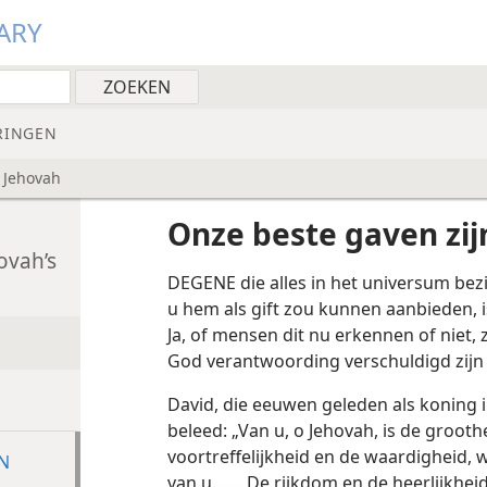
ARY
RINGEN
 Jehovah
Onze beste gaven zij
ovah’s
DEGENE die alles in het universum bezi
u hem als gift zou kunnen aanbieden, 
Ja, of mensen dit nu erkennen of niet, z
God verantwoording verschuldigd zijn v
David, die eeuwen geleden als koning 
beleed: „Van u, o Jehovah, is de grooth
voortreffelijkheid en de waardigheid, w
IN
van u. . . . De rijkdom en de heerlijkhei