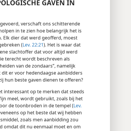
YPOLOGISCHE GAVEN IN
pgevoerd, verschaft ons schitterende
lpen in te zien hoe belangrijk het is
 Elk dier dat werd geofferd, moest
 gebreken (
Lev. 22:21
). Het is waar dat
ene slachtoffer dat voor altijd werd
ie terecht wordt beschreven als
cheiden van de zondaars”, namelijk
nt dit er voor hedendaagse aanbidders
zij hun beste gaven dienen te offeren?
et interessant op te merken dat steeds
jn meel, wordt gebruikt, zoals bij het
oor de toonbroden in de tempel (
Lev.
eveneens op het beste dat wij hebben
gsmiddel, zoals men aanbidding zou
nd omdat dit nu eenmaal moet en om