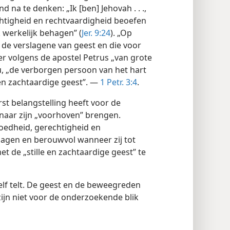
d na te denken: „Ik [ben] Jehovah . . .,
chtigheid en rechtvaardigheid beoefen
 werkelijk behagen” (
Jer. 9:24
). „Op
n de verslagene van geest en die voor
s er volgens de apostel Petrus „van grote
u, „de verborgen persoon van het hart
e en zachtaardige geest”. —
1 Petr. 3:4
.
rst belangstelling heeft voor de
naar zijn „voorhoven” brengen.
goedheid, gerechtigheid en
rslagen en berouwvol wanneer zij tot
t de „stille en zachtaardige geest” te
 zelf telt. De geest en de beweegreden
zijn niet voor de onderzoekende blik