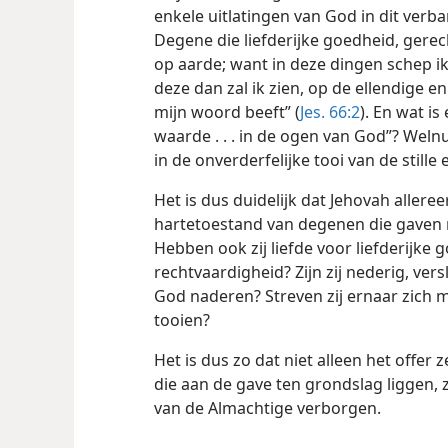
enkele uitlatingen van God in dit verban
Degene die liefderijke goedheid, gere
op aarde; want in deze dingen schep ik
deze dan zal ik zien, op de ellendige e
mijn woord beeft” (
Jes. 66:2
). En wat i
waarde . . . in de ogen van God”? Weln
in de onverderfelijke tooi van de still
Het is dus duidelijk dat Jehovah alleree
hartetoestand van degenen die gaven 
Hebben ook zij liefde voor liefderijke 
rechtvaardigheid? Zijn zij nederig, ve
God naderen? Streven zij ernaar zich me
tooien?
Het is dus zo dat niet alleen het offer
die aan de gave ten grondslag liggen, 
van de Almachtige verborgen.