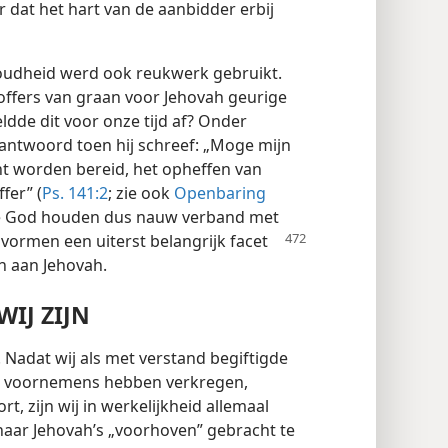
dat het hart van de aanbidder erbij
e oudheid werd ook reukwerk gebruikt.
roffers van graan voor Jehovah geurige
eldde dit voor onze tijd af? Onder
 antwoord toen hij schreef: „Moge mijn
t worden bereid, het opheffen van
fer” (
Ps. 141:2
; zie ook
Openbaring
re God houden dus nauw verband met
ormen een uiterst belangrijk facet
n aan Jehovah.
WIJ ZIJN
. Nadat wij als met verstand begiftigde
jn voornemens hebben verkregen,
, zijn wij in werkelijkheid allemaal
aar Jehovah’s „voorhoven” gebracht te