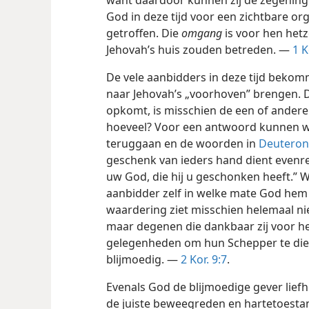
want daardoor kunnen zij de zegening
God in deze tijd voor een zichtbare org
getroffen. Die
omgang
is voor hen het
Jehovah’s huis zouden betreden. —
1 K
De vele aanbidders in deze tijd bekom
naar Jehovah’s „voorhoven” brengen. D
opkomt, is misschien de een of andere 
hoeveel? Voor een antwoord kunnen wij
teruggaan en de woorden in
Deuteron
geschenk van ieders hand dient evenre
uw God, die hij u geschonken heeft.” 
aanbidder zelf in welke mate God he
waardering ziet misschien helemaal ni
maar degenen die dankbaar zij voor h
gelegenheden om hun Schepper te dien
blijmoedig. —
2 Kor. 9:7
.
Evenals God de blijmoedige gever liefhe
de juiste beweegreden en hartetoesta