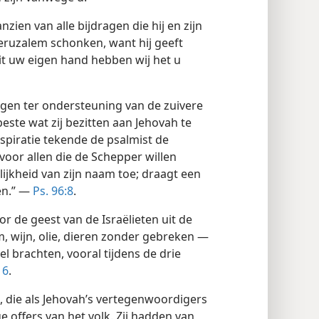
nzien van alle bijdragen die hij en zijn
Jeruzalem schonken, want hij geeft
uit uw eigen hand hebben wij het u
igen ter ondersteuning van de zuivere
ste wat zij bezitten aan Jehovah te
spiratie tekende de psalmist de
voor allen die de Schepper willen
lijkheid van zijn naam toe; draagt een
en.” —
Ps. 96:8
.
 de geest van de Israëlieten uit de
, wijn, olie, dieren zonder gebreken —
 brachten, vooral tijdens de drie
16
.
n, die als Jehovah’s vertegenwoordigers
offers van het volk. Zij hadden van