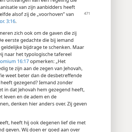
en ontvangen van een regeling die
anisatie van zijn aanbidders heeft
zelfde
alsof zij de „voorhoven” van
or. 3:16
.
meren zich ook om de gaven die zij
e eerste gedachte die bij iemand
geldelijke bijdrage te schenken. Maar
 naar het typologische tafereel
omium 16:17
opmerken: „Het
dig te zijn aan de zegen van Jehovah,
Wie weet beter dan de desbetreffende
m heeft gezegend? Iemand zonder
et in dat Jehovah hem gezegend heeft,
et leven en de adem en de
en, denken hier anders over. Zij geven
eft, heeft hij ook degenen lief die met
nd geven. Wij doen er goed aan over