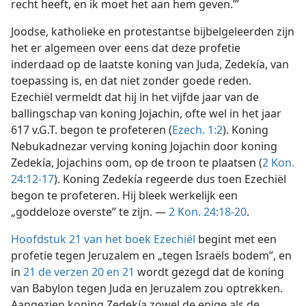
recht heeft, en ik moet het aan hem geven.’”
Joodse, katholieke en protestantse bijbelgeleerden zijn
het er algemeen over eens dat deze profetie
inderdaad op de laatste koning van Juda, Zedekía, van
toepassing is, en dat niet zonder goede reden.
Ezechiël vermeldt dat hij in het vijfde jaar van de
ballingschap van koning Jojachin, ofte wel in het jaar
617 v.G.T. begon te profeteren (
Ezech. 1:2
). Koning
Nebukadnezar verving koning Jojachin door koning
Zedekía, Jojachins oom, op de troon te plaatsen (
2 Kon.
24:12-17
). Koning Zedekía regeerde dus toen Ezechiël
begon te profeteren. Hij bleek werkelijk een
„goddeloze overste” te zijn. —
2 Kon. 24:18-20
.
Hoofdstuk 21 van het boek Ezechiël
begint met een
profetie tegen Jeruzalem en „tegen Israëls bodem”, en
in
21 de verzen 20 en 21
wordt gezegd dat de koning
van Babylon tegen Juda en Jeruzalem zou optrekken.
Aangezien koning Zedekía zowel de enige als de