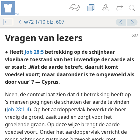
w72 1/10 blz. 607
Vragen van lezers
● Heeft
Job 28:5
betrekking op de schijnbaar
vloeibare toestand van het inwendige der aarde als
er staat: „Wat de aarde betreft, daaruit komt
voedsel voort; maar daaronder is ze omgewoeld als
door vuur”? — Cyprus.
Neen, de context laat zien dat dit betrekking heeft op
’s mensen pogingen de schatten der aarde te vinden
ttig”
(
Job 28:1-4
). Op het aardoppervlak bewerkt de boer
vredig de grond, zaait zaad en zorgt voor het
groeiende graan. Op deze wijze brengt de aarde
voedsel voort. Onder het aardoppervlak verricht de
nkrijk 2006
mens echter een rusteloos ’omwoel’-werk, met