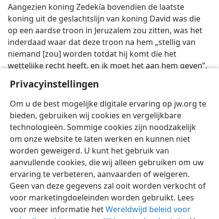
Aangezien koning Zedekía bovendien de laatste
koning uit de geslachtslijn van koning David was die
op een aardse troon in Jeruzalem zou zitten, was het
inderdaad waar dat deze troon na hem „stellig van
niemand [zou] worden totdat hij komt die het
wettelijke recht heeft, en ik moet het aan hem geven”.
Die persoon was, zoals de maagd Maria van de engel
Privacyinstellingen
Gabriël te horen kreeg, niemand minder dan de Zoon
van God, Jezus Christus. —
Luk. 1:32, 33;
22:28-30
.
Om u de best mogelijke digitale ervaring op jw.org te
bieden, gebruiken wij cookies en vergelijkbare
technologieën. Sommige cookies zijn noodzakelijk
om onze website te laten werken en kunnen niet
worden geweigerd. U kunt het gebruik van
Nederlands
Delen
Instellingen
aanvullende cookies, die wij alleen gebruiken om uw
ervaring te verbeteren, aanvaarden of weigeren.
Copyright
© 2026 Watch Tower Bible and Tract Society of Pennsylvania
Gebruiksvoorwaarden
Privacybeleid
Privacyinstellingen
Geen van deze gegevens zal ooit worden verkocht of
Inloggen
JW.ORG
voor marketingdoeleinden worden gebruikt. Lees
voor meer informatie het
Wereldwijd beleid voor