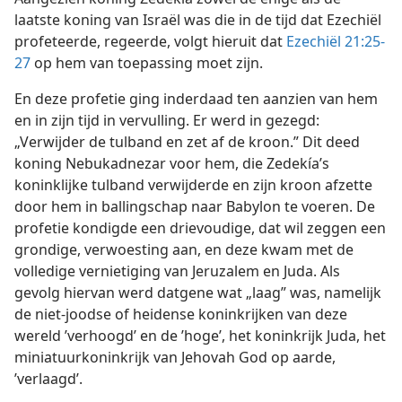
laatste koning van Israël was die in de tijd dat Ezechiël
profeteerde, regeerde, volgt hieruit dat
Ezechiël 21:25-
27
op hem van toepassing moet zijn.
En deze profetie ging inderdaad ten aanzien van hem
en in zijn tijd in vervulling. Er werd in gezegd:
„Verwijder de tulband en zet af de kroon.” Dit deed
koning Nebukadnezar voor hem, die Zedekía’s
koninklijke tulband verwijderde en zijn kroon afzette
door hem in ballingschap naar Babylon te voeren. De
profetie kondigde een drievoudige, dat wil zeggen een
grondige, verwoesting aan, en deze kwam met de
volledige vernietiging van Jeruzalem en Juda. Als
gevolg hiervan werd datgene wat „laag” was, namelijk
de niet-joodse of heidense koninkrijken van deze
wereld ’verhoogd’ en de ’hoge’, het koninkrijk Juda, het
miniatuurkoninkrijk van Jehovah God op aarde,
’verlaagd’.