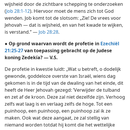
wijsheid door de zichtbare schepping te onderzoeken
(
Job 28:1-12
). Hiervoor moet de mens zich tot God
wenden. Job komt tot de slotsom: „Zie! De vrees voor
Jehovah — dat is wijsheid, en van het kwade te wijken,
is verstand.” —
Job 28:28
.
● Op grond waarvan wordt de profetie in
Ezechiël
21:25-27
van toepassing gebracht op de Judese
koning Zedekía? — V.S.
De profetie in kwestie luidt: „Wat u betreft, o dodelijk
gewonde, goddeloze overste van Israël, wiens dag
gekomen is in de tijd van de dwaling van het einde, dit
heeft de Heer Jehovah gezegd: ’Verwijder de tulband
en zet af de kroon. Deze zal niet dezelfde zijn. Verhoog
zelfs wat laag is en verlaag zelfs de hoge. Tot een
puinhoop, een puinhoop, een puinhoop zal ik ze
maken. Ook wat deze aangaat, ze zal stellig van
niemand worden totdat hij komt die het wettelijke