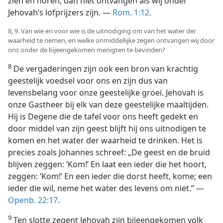
zien en horen, dan niet ontvangen als wij onder
Jehovah’s lofprijzers zijn. —
Rom. 1:12
.
8, 9. Van wie en voor wie is de uitnodiging om van het water der
waarheid te nemen, en welke onmiddellijke zegen ontvangen wij door
ons onder de bijeengekomen menigten te bevinden?
8
De vergaderingen zijn ook een bron van krachtig
geestelijk voedsel voor ons en zijn dus van
levensbelang voor onze geestelijke groei. Jehovah is
onze Gastheer bij elk van deze geestelijke maaltijden.
Hij is Degene die de tafel voor ons heeft gedekt en
door middel van zijn geest blijft hij ons uitnodigen te
komen en het water der waarheid te drinken. Het is
precies zoals Johannes schreef: „De geest en de bruid
blijven zeggen: ’Kom!’ En laat een ieder die het hoort,
zeggen: ’Kom!’ En een ieder die dorst heeft, kome; een
ieder die wil, neme het water des levens om niet.” —
Openb. 22:17
.
9
Ten slotte zegent Jehovah zijn bijeengekomen volk