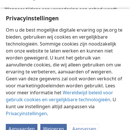
Wanneer tijdens een vergadering een gebed wordt
uitgesproken, luistert u dan aandachtig, waardoor u
Privacyinstellingen
aan deze uiting van aanbidding deelneemt?
Om u de best mogelijke digitale ervaring op jw.org te
bieden, gebruiken wij cookies en vergelijkbare
technologieën. Sommige cookies zijn noodzakelijk
om onze website te laten werken en kunnen niet
worden geweigerd. U kunt het gebruik van
Nederlands
Delen
Instellingen
aanvullende cookies, die wij alleen gebruiken om uw
Copyright
© 2026 Watch Tower Bible and Tract Society of Pennsylvania
ervaring te verbeteren, aanvaarden of weigeren.
Gebruiksvoorwaarden
Privacybeleid
Privacyinstellingen
Inloggen
JW.ORG
Geen van deze gegevens zal ooit worden verkocht of
voor marketingdoeleinden worden gebruikt. Lees
voor meer informatie het
Wereldwijd beleid voor
gebruik cookies en vergelijkbare technologieën
. U
kunt uw instellingen altijd aanpassen via
Privacyinstellingen
.
Aanvaarden
Weigeren
Aanpassen