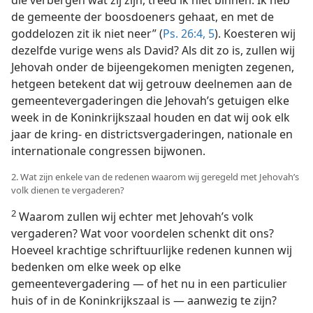
die verbergen wat zij zijn, treed ik niet binnen. Ik heb
de gemeente der boosdoeners gehaat, en met de
goddelozen zit ik niet neer” (
Ps. 26:4, 5
). Koesteren wij
dezelfde vurige wens als David? Als dit zo is, zullen wij
Jehovah onder de bijeengekomen menigten zegenen,
hetgeen betekent dat wij getrouw deelnemen aan de
gemeentevergaderingen die Jehovah’s getuigen elke
week in de Koninkrijkszaal houden en dat wij ook elk
jaar de kring- en districtsvergaderingen, nationale en
internationale congressen bijwonen.
2. Wat zijn enkele van de redenen waarom wij geregeld met Jehovah’s
volk dienen te vergaderen?
2
Waarom zullen wij echter met Jehovah’s volk
vergaderen? Wat voor voordelen schenkt dit ons?
Hoeveel krachtige schriftuurlijke redenen kunnen wij
bedenken om elke week op elke
gemeentevergadering — of het nu in een particulier
huis of in de Koninkrijkszaal is — aanwezig te zijn?