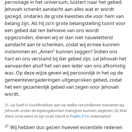
personage in het universum, luistert naar het gebed.
Jehovah schenkt aandacht aan alles wat er wordt
gezegd, ondanks de grote kwesties die voor hem van
belang zijn. Als hij zo’n grote belangstelling toont voor
een gebed dat ten behoeve van ons wordt
opgezonden, dienen wij er dan niet nauwlettend
aandacht aan te schenken, zodat wij ermee kunnen
instemmen en „Amen” kunnen zeggen? Indien ons
hart en ons verstand bij dat gebed zijn, zal Jehovah het
aanvaarden alsof het van een ieder van ons afkomstig
was. Op deze wijze geven wij persoonlijk in het op de
gemeentevergaderingen uitgesproken gebed, zodat
het een gezamenlijk gebed van zegen voor Jehovah
wordt.
21. (a) Geef in hoofdtrekken aan op welke verschillende manieren wij
Jehovah onder de bijeengekomen menigten kunnen zegenen. (b) Wat
dient onze wens te zijn zoals David in
Psalm 27:4
uiteenzette?
21
Wij hebben dus gezien hoeveel essentiële redenen