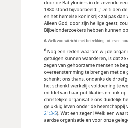
door de Babyloniërs in de zevende eeuw
1880 stond bijvoorbeeld: „’De tijden de
en het hemelse koninkrijk zal pas dan 
Alleen God, door zijn heilige geest, zo
Bijbelonderzoekers hebben kunnen o
6. Welk vooruitzicht met betrekking tot leven hou
6
Nog een reden waarom wij de organisa
getuigen kunnen waarderen, is dat ze 
zegen van gehoorzame mensen te begri
overeenstemming te brengen met de go
schenkt ons thans, ondanks de droefge
het schenkt werkelijk voldoening te 
middel van haar
publikaties en ook o
christelijke organisatie ons duidelijk h
gelukkig leven onder de heerschappij 
21:3-5
). Wat een zegen! Welk een waar
aardse organisatie en voor onze geleg