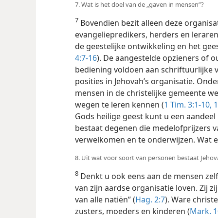
7. Wat is het doel van de „gaven in mensen”?
7
Bovendien bezit alleen deze organisa
evangeliepredikers, herders en lerar
de geestelijke ontwikkeling en het geest
4:7-16
). De aangestelde opzieners of o
bediening voldoen aan schriftuurlijke 
posities in Jehovah’s organisatie. Ond
mensen in de christelijke gemeente we
wegen te leren kennen (
1 Tim. 3:1-10,
1
Gods heilige geest kunt u een aandeel
bestaat degenen die medelofprijzers va
verwelkomen en te onderwijzen. Wat 
8. Uit wat voor soort van personen bestaat Jehov
8
Denkt u ook eens aan de mensen zelf
van zijn aardse organisatie loven. Zij 
van alle natiën” (
Hag. 2:7
). Ware christ
zusters, moeders en kinderen (
Mark. 1