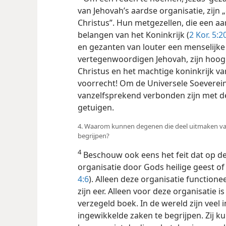
van Jehovah’s aardse organisatie, zijn 
Christus”. Hun metgezellen, die een 
belangen van het Koninkrijk (
2 Kor. 5:2
en gezanten van louter een menselijke 
vertegenwoordigen Jehovah, zijn hoog 
Christus en het machtige koninkrijk v
voorrecht! Om de Universele Soeverei
vanzelfsprekend verbonden zijn met de 
getuigen.
4. Waarom kunnen degenen die deel uitmaken van 
begrijpen?
4
Beschouw ook eens het feit dat op de
organisatie door Gods heilige geest o
4:6
). Alleen deze organisatie function
zijn eer. Alleen voor deze organisatie i
verzegeld boek. In de wereld zijn veel i
ingewikkelde zaken te begrijpen. Zij ku