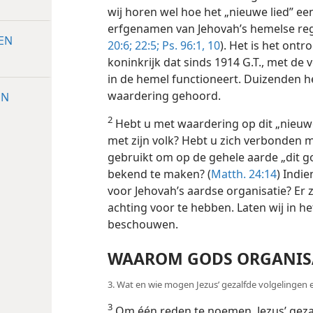
wij horen wel hoe het „nieuwe lied” e
erfgenamen van Jehovah’s hemelse re
EN
20:6;
22:5;
Ps. 96:1,
10
). Het is het ont
koninkrijk dat sinds 1914 G.T., met de v
in de hemel functioneert. Duizenden h
waardering gehoord.
EN
2
Hebt u met waardering op dit „nieuw
met zijn volk? Hebt u zich verbonden 
gebruikt om op de gehele aarde „dit g
bekend te maken? (
Matth. 24:14
) Indie
voor Jehovah’s aardse organisatie? Er 
achting voor te hebben. Laten wij in he
beschouwen.
WAAROM GODS ORGANIS
3. Wat en wie mogen Jezus’ gezalfde volgelinge
3
Om één reden te noemen, Jezus’ gezal