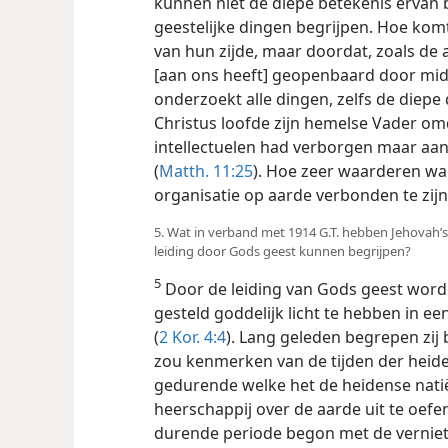
kunnen niet de diepe betekenis ervan 
geestelijke dingen begrijpen. Hoe komt 
van hun zijde, maar doordat, zoals de 
[aan ons heeft] geopenbaard door midd
onderzoekt alle dingen, zelfs de diepe
Christus loofde zijn hemelse Vader omd
intellectuelen had verborgen maar aa
(
Matth. 11:25
). Hoe zeer waarderen wa
organisatie op aarde verbonden te zijn
5. Wat in verband met 1914 G.T. hebben Jehovah’
leiding door Gods geest kunnen begrijpen?
5
Door de leiding van Gods geest worde
gesteld goddelijk licht te hebben in ee
(
2 Kor. 4:4
). Lang geleden begrepen zij 
zou kenmerken van de tijden der heide
gedurende welke het de heidense na
heerschappij over de aarde uit te oefe
durende periode begon met de vernieti