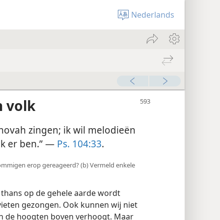
Nederlands
n volk
ehovah zingen; ik wil melodieën
ik er ben.” —
Ps. 104:33
.
n sommigen erop gereageerd? (b) Vermeld enkele
 thans op de gehele aarde wordt
vieten gezongen. Ook kunnen wij niet
in de hoogten boven verhoogt. Maar