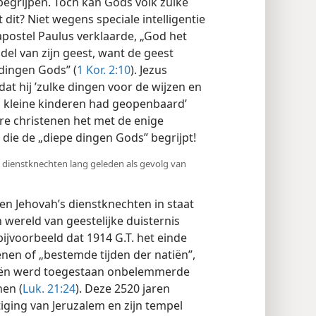
begrijpen. Toch kan Gods volk zulke
dit? Niet wegens speciale intelligentie
apostel Paulus verklaarde, „God het
el van zijn geest, want de geest
 dingen Gods” (
1 Kor. 2:10
). Jezus
at hij ’zulke dingen voor de wijzen en
n kleine kinderen had geopenbaard’
re christenen het met de enige
 die de „diepe dingen Gods” begrijpt!
s dienstknechten lang geleden als gevolg van
n Jehovah’s dienstknechten in staat
n wereld van geestelijke duisternis
bijvoorbeeld dat 1914 G.T. het einde
nen of „bestemde tijden der natiën”,
tiën werd toegestaan onbelemmerde
nen (
Luk. 21:24
). Deze 2520 jaren
ging van Jeruzalem en zijn tempel