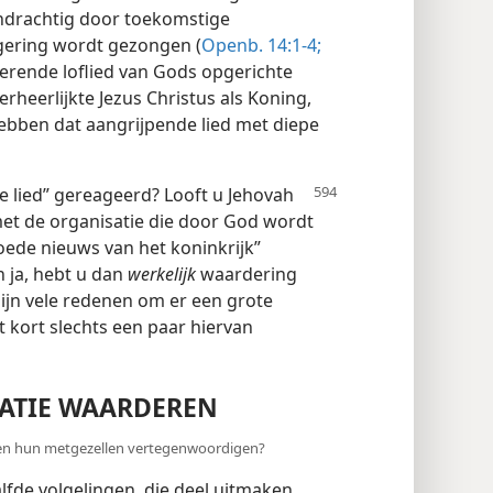
endrachtig door toekomstige
gering wordt gezongen (
Openb. 14:1-4;
roerende loflied van Gods opgerichte
erheerlijkte Jezus Christus als Koning,
ebben dat aangrijpende lied met diepe
e lied” gereageerd? Looft
u Jehovah
met de organisatie die door God wordt
oede nieuws van het koninkrijk”
n ja, hebt u dan
werkelijk
waardering
zijn vele redenen om er een grote
t kort slechts een paar hiervan
ATIE WAARDEREN
n en hun metgezellen vertegenwoordigen?
fde volgelingen, die deel uitmaken