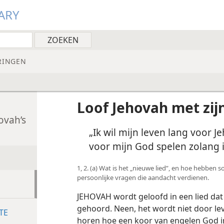
ARY
RINGEN
Loof Jehovah met zij
ovah’s
„Ik wil mijn leven lang voor J
voor mijn God spelen zolang 
1, 2. (a) Wat is het „nieuwe lied”, en hoe hebbe
persoonlijke vragen die aandacht verdienen.
JEHOVAH wordt geloofd in een lied dat
gehoord. Neen, het wordt niet door le
TE
horen hoe een koor van engelen God 