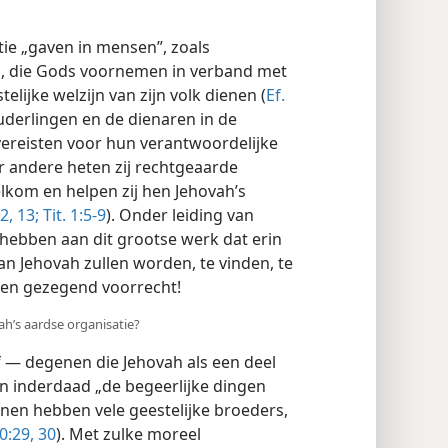
tie „gaven in mensen”, zoals
en, die Gods voornemen in verband met
elijke welzijn van zijn volk dienen (
Ef.
uderlingen en de dienaren in de
vereisten voor hun verantwoordelijke
er andere heten zij rechtgeaarde
lkom en helpen zij hen Jehovah’s
2, 13;
Tit. 1:5-9
). Onder leiding van
 hebben aan dit grootse werk dat erin
n Jehovah zullen worden, te vinden, te
een gezegend voorrecht!
ah’s aardse organisatie?
 — degenen die Jehovah als een deel
zijn inderdaad „de begeerlijke dingen
enen hebben vele geestelijke broeders,
0:29, 30
). Met zulke moreel