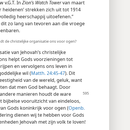
 v.G.T. In
Zion’s Watch Tower
van maart
r heidenen’ strekken zich uit tot 1914
volledig heerschappij uitoefenen.”
u dit zo lang van tevoren aan die vroege
penbaren.
dt de christelijke organisatie ons voor ogen?
tie van Jehovah’s christelijke
ons helpt Gods voorzieningen tot
jpen en vervolgens ons leven in
ddelijke wil (
Matth. 24:45-47
). Dit
estigheid van de wereld, geluk, want
weten dat men God behaagt. Door
p andere manieren houdt de ware
et bijbelse vooruitzicht van eindeloos,
van Gods koninkrijk voor ogen (
Openb.
dering dienen wij te hebben voor Gods
enheden Jehovah met zijn volk te loven!