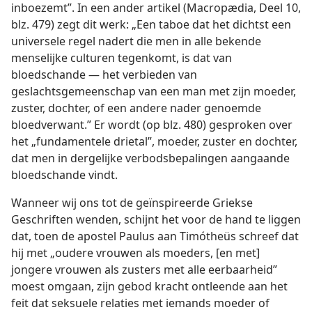
inboezemt”. In een ander artikel (Macropædia, Deel 10,
blz. 479) zegt dit werk: „Een taboe dat het dichtst een
universele regel nadert die men in alle bekende
menselijke culturen tegenkomt, is dat van
bloedschande — het verbieden van
geslachtsgemeenschap van een man met zijn moeder,
zuster, dochter, of een andere nader genoemde
bloedverwant.” Er wordt (op blz. 480) gesproken over
het „fundamentele drietal”, moeder, zuster en dochter,
dat men in dergelijke verbodsbepalingen aangaande
bloedschande vindt.
Wanneer wij ons tot de geïnspireerde Griekse
Geschriften wenden, schijnt het voor de hand te liggen
dat, toen de apostel Paulus aan Timótheüs schreef dat
hij met „oudere vrouwen als moeders, [en met]
jongere vrouwen als zusters met alle eerbaarheid”
moest omgaan, zijn gebod kracht ontleende aan het
feit dat seksuele relaties met iemands moeder of