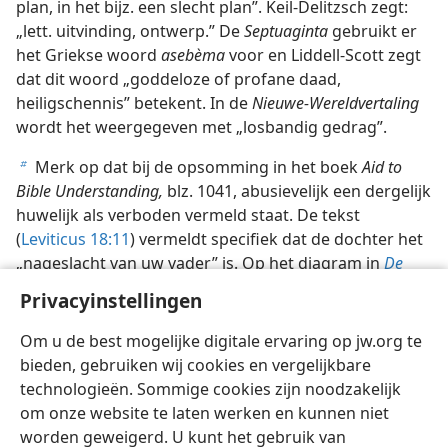
plan, in het bijz. een slecht plan”. Keil-Delitzsch zegt:
„lett. uitvinding, ontwerp.” De
Septuaginta
gebruikt er
het Griekse woord
asebèma
voor en Liddell-Scott zegt
dat dit woord „goddeloze of profane daad,
heiligschennis” betekent. In de
Nieuwe-Wereldvertaling
wordt het weergegeven met „losbandig gedrag”.
Merk op dat bij de opsomming in het boek
Aid to
b
Bible Understanding,
blz. 1041, abusievelijk een dergelijk
huwelijk als verboden vermeld staat. De tekst
(
Leviticus 18:11
) vermeldt specifiek dat de dochter het
„nageslacht van uw vader” is. Op het diagram in
De
Wachttoren
van 15 mei 1975, blz. 297,
wordt terecht
Privacyinstellingen
geen melding gemaakt van enig verbod op een
huwelijk met iemands stiefzuster.
Om u de best mogelijke digitale ervaring op jw.org te
bieden, gebruiken wij cookies en vergelijkbare
technologieën. Sommige cookies zijn noodzakelijk
om onze website te laten werken en kunnen niet
worden geweigerd. U kunt het gebruik van