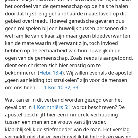
het oordeel van de gemeenschap op de hals te halen
doordat hij streng gehandhaafde maatstaven op dit
gebied overtreedt. Hoewel genetische gevaren dus
geen rol spelen bij een huwelijk tussen personen die
wel familie van elkaar zijn maar geen bloedverwanten,
kan de mate waarin zij verwant zijn, toch invloed
hebben op de eerbaarheid van hun huwelijk in de
ogen van de gemeenschap. Zoals reeds is aangetoond,
dient een christen zich hier ernstig om te
bekommeren (
Hebr. 13:4
). Wij willen evenals de apostel
„geen aanleiding tot struikelen” zijn voor de mensen
om ons heen. —
1 Kor. 10:32, 33
.
Wat kan er in dit verband worden gezegd over het
geval dat in
1 Korinthiërs 5:1
wordt beschreven? De
apostel beschrijft hier een immorele verhouding
tussen een man en de vrouw van zijn vader,
klaarblijkelijk de stiefmoeder van de man. Het verslag
vermeldt niet dat er een huwelijk bij betrokken was en