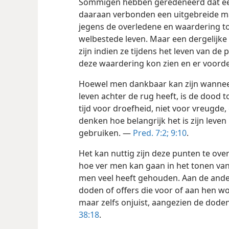
Sommigen hebben geredeneerd dat een
daaraan verbonden een uitgebreide maa
jegens de overledene en waardering tot
welbestede leven. Maar een dergelijk
zijn indien ze tijdens het leven van de 
deze waardering kon zien en er voorde
Hoewel men dankbaar kan zijn wannee
leven achter de rug heeft, is de dood t
tijd voor droefheid, niet voor vreugde, 
denken hoe belangrijk het is zijn leve
gebruiken. —
Pred. 7:2;
9:10
.
Het kan nuttig zijn deze punten te o
hoe ver men kan gaan in het tonen van
men veel heeft gehouden. Aan de ander
doden of offers die voor of aan hen wo
maar zelfs onjuist, aangezien de dode
38:18
.