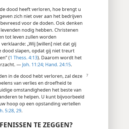
 de dood heeft verloren, hoe brengt u
geven zich niet over aan het bedrijven
iet bevreesd voor de doden. Ook denken
de levenden nodig hebben. Christenen
n tot leven zullen worden
erklaarde: „Wij [willen] niet dat gij
 dood slapen, opdat gij niet treurt
en” (
1 Thess. 4:13
). Daarom wordt het
erzacht. —
Joh. 11:24;
Hand. 24:15
.
en in de dood hebt verloren, zal deze
lens van verlies en droefheid te
huidige omstandigheden het beste van
anderen te helpen. U kunt bijvoorbeeld
uw hoop op een opstanding vertellen
h. 5:28, 29
.
FENISSEN TE ZEGGEN?