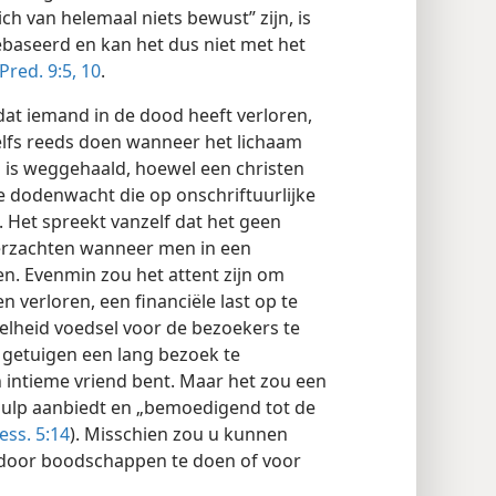
ch van helemaal niets bewust” zijn, is
ebaseerd en kan het dus niet met het
Pred. 9:5,
10
.
 dat iemand in de dood heeft verloren,
elfs reeds doen wanneer het lichaam
s is weggehaald, hoewel een christen
e dodenwacht die op onschriftuurlijke
 Het spreekt vanzelf dat het geen
verzachten wanneer men in een
tten. Evenmin zou het attent zijn om
verloren, een financiële last op te
elheid voedsel voor de bezoekers te
e getuigen een lang bezoek te
en intieme vriend bent. Maar het zou een
ulp aanbiedt en „bemoedigend tot de
ess. 5:14
). Misschien zou u kunnen
 door boodschappen te doen of voor