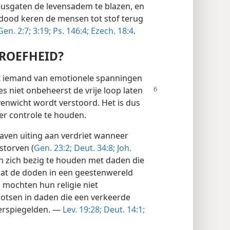
neusgaten de levensadem te blazen, en
e dood keren de mensen tot stof terug
Gen. 2:7;
3:19;
Ps. 146:4;
Ezech. 18:4
.
DROEFHEID?
at iemand van emotionele spanningen
s niet onbeheerst de vrije loop laten
venwicht wordt verstoord. Het is dus
er controle te houden.
aven uiting aan verdriet wanneer
storven (
Gen. 23:2;
Deut. 34:8;
Joh.
n zich bezig te houden met daden die
dat de doden in een geestenwereld
 mochten hun religie niet
ootsen in daden die een verkeerde
erspiegelden. —
Lev. 19:28;
Deut. 14:1;