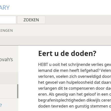
ARY
RINGEN
Eert u de doden?
ovah’s
HEBT u ooit het schrijnende verlies ge
iemand die men heeft liefgehad? Vele
verloren, voelen zich overweldigd doo
het gevoel van hulpeloosheid dat daarui
verlangen dit te compenseren door da
eren. Als gevolg van het geloof in een 
begrafenisplechtigheden dikwijls cer
?
doden tevreden en gunstig stemmen of