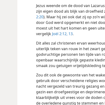
Jezus weende om de dood van Lazarus en
zijn eigen dood als blijk van droefheid
2:20
). Maar hij zei ook dat zij op zo’n 
door God werd opgemerkt en niet doo
moest uit het hart komen en geen uiter
vergelijk
Joël 2:12, 13
.
Dit alles zal christenen ervan weerh
uiterlijk teken van rouw in het zwart 
godvruchtige personen ten tijde van ro
openbaar waarschijnlijk gepaste kledi
smaak zou getuigen vrijetijdskleding 
Zou dit ook de gewoonte van het waken 
gebruik door verscheidene religies wo
nacht vergezeld van treurig gezang en
gezin een droefgeestige en deprimeren
klaarblijkelijk uit vrees voor de doden
de overledene gunstig te stemmen en 