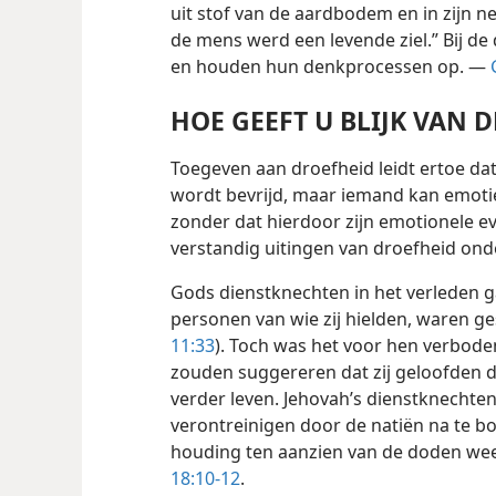
uit stof van de aardbodem en in zijn 
de mens werd een levende ziel.” Bij d
en houden hun denkprocessen op. —
HOE GEEFT U BLIJK VAN 
Toegeven aan droefheid leidt ertoe d
wordt
bevrijd, maar iemand kan emotie
zonder dat hierdoor zijn emotionele e
verstandig uitingen van droefheid ond
Gods dienstknechten in het verleden g
personen van wie zij hielden, waren ge
11:33
). Toch was het voor hen verbode
zouden suggereren dat zij geloofden 
verder leven. Jehovah’s dienstknechten
verontreinigen door de natiën na te b
houding ten aanzien van de doden we
18:10-12
.