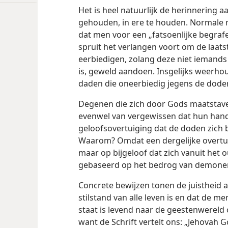
Het is heel natuurlijk de herinnering 
gehouden, in ere te houden. Normale m
dat men voor een „fatsoenlijke begrafe
spruit het verlangen voort om de laat
eerbiedigen, zolang deze niet iemands 
is, geweld aandoen. Insgelijks weerh
daden die oneerbiedig jegens de doden
Degenen die zich door Gods maatstaven 
evenwel van vergewissen dat hun hande
geloofsovertuiging dat de doden zich 
Waarom? Omdat een dergelijke overtui
maar op bijgeloof dat zich vanuit het 
gebaseerd op het bedrog van demonen 
Concrete bewijzen tonen de juistheid a
stilstand van alle leven is en dat de men
staat is levend naar de geestenwereld o
want de Schrift vertelt ons: „Jehovah