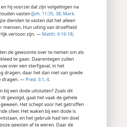
 hij voorzei dat zijn volgelingen na
 zouden vasten (
Joh. 11:35,
38;
Mark.
wijze dienden te vasten dat het alleen
r mensen. Hun uiting van droefheid
lijk vertoon zijn. —
Matth. 6:16-18
;
ouden de gewoonte over te nemen om als
gekleed te gaan. Daarentegen zullen
uw over een sterfgeval, in het
ng dragen, daar het dan niet van goede
te dragen. —
Pred. 3:1,
4
.
bij een dode uitsluiten? Zoals dit
rdt gevolgd, gaat het vaak de gehele
 geween. Het schept voor het getroffen
de sfeer. Het waken bij een dode is
 ontstaan, en het gebruik had ten doel
boze geesten af te weren. Daar de