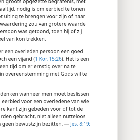
 groots opgezette begrafenis, met
ltijd, nodig is om eerbied te tonen
 uiting te brengen voor zijn of haar
e waardering zou van grotere waarde
persoon was getoond, toen hij of zij
el van kon trekken.
r een overleden persoon een goed
och een vijand (
1 Kor. 15:26
). Het is een
een tijd om er ernstig over na te
n in overeenstemming met Gods wil te
verdenken wanneer men moet beslissen
 eerbied voor een overledene van wie
e kant zijn gebeden voor of tot de
rden gebracht, niet alleen nutteloos
n geen bewustzijn bezitten. —
Jes. 8:19;