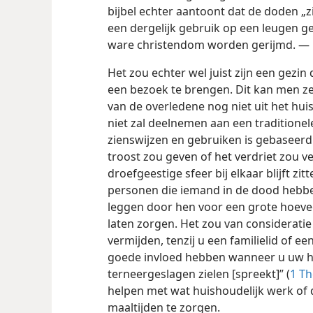
bijbel echter aantoont dat de doden „zi
een dergelijk gebruik op een leugen g
ware christendom worden gerijmd. —
Het zou echter wel juist zijn een gezin
een bezoek te brengen. Dit kan men z
van de overledene nog niet uit het hui
niet zal deelnemen aan een traditionel
zienswijzen en gebruiken is gebaseerd.
troost zou geven of het verdriet zou 
droefgeestige sfeer bij elkaar blijft zi
personen die iemand in de dood hebben 
leggen door hen voor een grote hoeve
laten zorgen. Het zou van considerati
vermijden, tenzij u een familielid of e
goede invloed hebben wanneer u uw h
terneergeslagen zielen [spreekt]” (
1 Th
helpen met wat huishoudelijk werk of
maaltijden te zorgen.