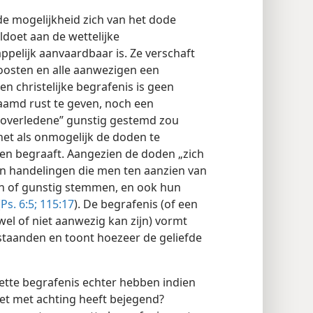
 de mogelijkheid zich van het dode
ldoet aan de wettelijke
pelijk aanvaardbaar is. Ze verschaft
oosten en alle aanwezigen een
n christelijke begrafenis is geen
aamd rust te geven, noch een
 overledene” gunstig gestemd zou
et als onmogelijk de doden te
en begraaft. Aangezien de doden „zich
en handelingen die men ten aanzien van
en of gunstig stemmen, en ook hun
(
Ps. 6:5;
115:17
). De begrafenis (of een
el of niet aanwezig kan zijn) vormt
estaanden en toont hoezeer de geliefde
tte begrafenis echter hebben indien
iet met achting heeft bejegend?