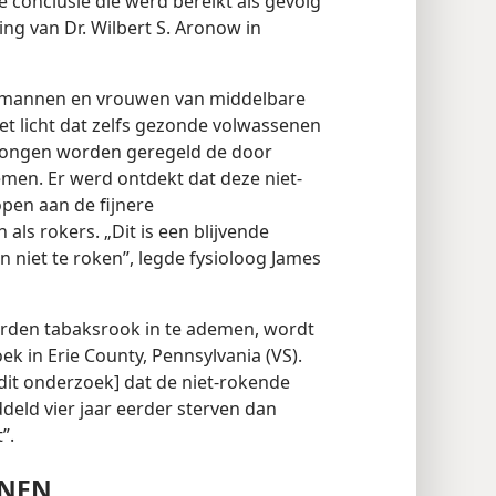
 conclusie die werd bereikt als gevolg
ng van Dr. Wilbert S. Aronow in
0 mannen en vrouwen van middelbare
et licht dat zelfs gezonde volwassenen
wongen worden geregeld de door
men. Er werd ontdekt dat deze niet-
pen aan de fijnere
 als rokers. „Dit is een blijvende
 niet te roken”, legde fysioloog James
orden tabaksrook in te ademen, wordt
 in Erie County, Pennsylvania (VS).
dit onderzoek] dat de niet-rokende
eld vier jaar eerder sterven dan
”.
ONEN