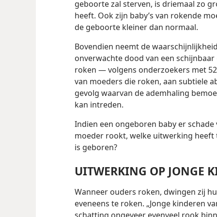
geboorte zal sterven, is driemaal zo 
heeft. Ook zijn baby’s van rokende moe
de geboorte kleiner dan normaal.
Bovendien neemt de waarschijnlijkheid
onverwachte dood van een schijnbaar
roken — volgens onderzoekers met 52 pr
van moeders die roken, aan subtiele a
gevolg waarvan de ademhaling bemoeil
kan intreden.
Indien een ongeboren baby er schade 
moeder rookt, welke uitwerking heeft
is geboren?
UITWERKING OP JONGE 
Wanneer ouders roken, dwingen zij hun
eveneens te roken. „Jonge kinderen va
schatting ongeveer evenveel rook binnen