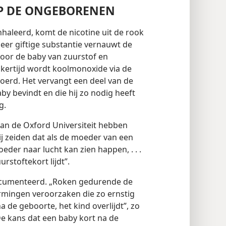
OP DE ONGEBORENEN
nhaleerd, komt de nicotine uit de rook
eer giftige substantie vernauwt de
oor de baby van zuurstof en
jkertijd wordt koolmonoxide via de
oerd. Het vervangt een deel van de
aby bevindt en die hij zo nodig heeft
g.
an de Oxford Universiteit hebben
Zij zeiden dat als de moeder van een
der naar lucht kan zien happen, . . .
urstoftekort lijdt”.
documenteerd. „Roken gedurende de
ingen veroorzaken die zo ernstig
 na de geboorte, het kind overlijdt”, zo
e kans dat een baby kort na de