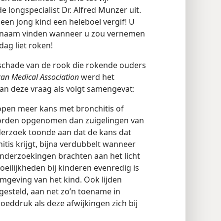
 longspecialist Dr. Alfred Munzer uit.
 een jong kind een heleboel vergif! U
ngenaam vinden wanneer u zou vernemen
dag liet roken!
schade van de rook die rokende ouders
can Medical Association
werd het
an deze vraag als volgt samengevat:
open meer kans met bronchitis of
worden opgenomen dan zuigelingen van
derzoek toonde aan dat de kans dat
itis krijgt, bijna verdubbelt wanneer
onderzoekingen brachten aan het licht
ilijkheden bij kinderen evenredig is
mgeving van het kind. Ook lijden
gesteld, aan net zo’n toename in
oeddruk als deze afwijkingen zich bij