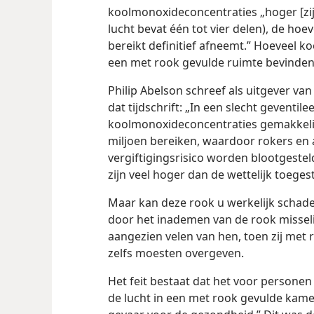
koolmonoxideconcentraties
„hoger [zi
lucht bevat één tot vier delen), de hoe
bereikt definitief afneemt.” Hoeveel k
een met rook gevulde ruimte bevinden
Philip Abelson schreef als uitgever va
dat tijdschrift: „In een slecht geventi
koolmonoxideconcentraties gemakkeli
miljoen bereiken, waardoor rokers en 
vergiftigingsrisico worden blootgeste
zijn veel hoger dan de wettelijk toege
Maar kan deze rook u werkelijk schade
door het inademen van de rook misselij
aangezien velen van hen, toen zij met
zelfs moesten overgeven.
Het feit bestaat dat het voor personen 
de lucht in een met rook gevulde kamer