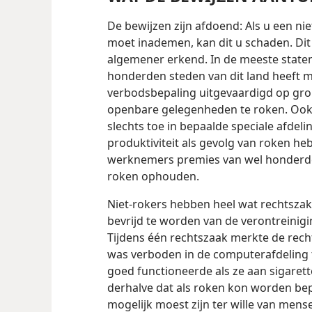
De bewijzen zijn afdoend: Als u een ni
moet inademen, kan dit u schaden. Di
algemener erkend. In de meeste staten
honderden steden van dit land heeft 
verbodsbepaling uitgevaardigd op gro
openbare gelegenheden te roken. Ook
slechts toe in bepaalde speciale afdel
produktiviteit als gevolg van roken 
werknemers premies van wel honderde
roken ophouden.
Niet-rokers hebben heel wat rechtsza
bevrijd te worden van de verontreinig
Tijdens één rechtszaak merkte de recht
was verboden in de computerafdeling 
goed functioneerde als ze aan sigarett
derhalve dat als roken kon worden bepe
mogelijk moest zijn ter wille van mens