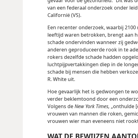
gevaar voor de gezondheid.” Dit was de
van een federaal onderzoek onder leidi
Californië (VS).
Een recenter onderzoek, waarbij 210
leeftijd waren betrokken, brengt aan h
schade ondervinden wanneer zij ged
anderen geproduceerde rook in te ade
rokers dezelfde schade hadden opgelo
luchtpijpvertakkingen diep in de longen
schade bij mensen die hebben verkozen
R. White uit.
Hoe gevaarlijk het is gedwongen te w
verder beklemtoond door een onderzoek
Volgens de
New York Times,
„onthulde [
vrouwen van mannen die roken, gemidd
vrouwen wier man eveneens niet rookt
WAT DE BEWIJZEN AANT