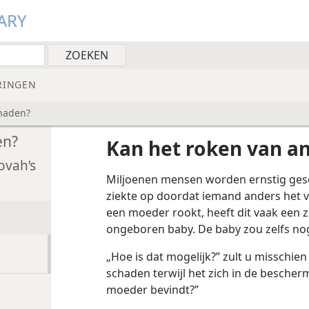
ARY
RINGEN
chaden?
en?
Kan het roken van a
ovah’s
Miljoenen mensen worden ernstig gesc
ziekte op doordat iemand anders het v
een moeder rookt, heeft dit vaak een z
ongeboren baby. De baby zou zelfs nog
„Hoe is dat mogelijk?” zult u misschie
schaden terwijl het zich in de bescher
moeder bevindt?”