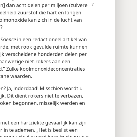
jn] dan acht delen per miljoen (zuivere
veelheid zuurstof die hart en longen
oolmonoxide kan zich in de lucht van
?
n
Science
in een redactioneel artikel van
leerde, met rook gevulde ruimte kunnen
jk verscheidene honderden delen per
aanwezige niet-rokers aan een
ld.” Zulke koolmonoxideconcentraties
stane waarden.
n? Ja, inderdaad! Misschien wordt u
k. Dit dient rokers niet te verbazen,
 roken begonnen, misselijk werden en
met een hartziekte gevaarlijk kan zijn
 in te ademen. „Het is beslist een